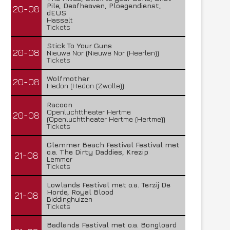
Pile, Deafheaven, Ploegendienst,
20-08
dEUS
Hasselt
Tickets
Stick To Your Guns
20-08
Nieuwe Nor (Nieuwe Nor (Heerlen))
Tickets
Wolfmother
20-08
Hedon (Hedon (Zwolle))
Racoon
Openluchttheater Hertme
20-08
(Openluchttheater Hertme (Hertme))
Tickets
Glemmer Beach Festival Festival met
o.a. The Dirty Daddies, Krezip
21-08
Lemmer
Tickets
Lowlands Festival met o.a. Terzij De
Horde, Royal Blood
21-08
Biddinghuizen
Tickets
Badlands Festival met o.a. Bongloard