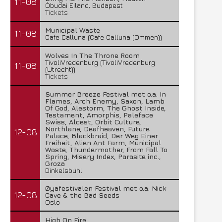
11-08
Óbudai Eiland, Budapest
Tickets
Municipal Waste
11-08
Cafe Calluna (Cafe Calluna (Ommen))
Wolves In The Throne Room
TivoliVredenburg (TivoliVredenburg
11-08
(Utrecht))
Tickets
Summer Breeze Festival met o.a. In
Flames, Arch Enemy, Saxon, Lamb
Of God, Alestorm, The Ghost Inside,
Testament, Amorphis, Paleface
Swiss, Alcest, Orbit Culture,
Northlane, Deafheaven, Future
12-08
Palace, Blackbraid, Der Weg Einer
Freiheit, Alien Ant Farm, Municipal
Waste, Thundermother, From Fall To
Spring, Misery Index, Parasite inc.,
Groza
Dinkelsbühl
Øyafestivalen Festival met o.a. Nick
12-08
Cave & the Bad Seeds
Oslo
High On Fire