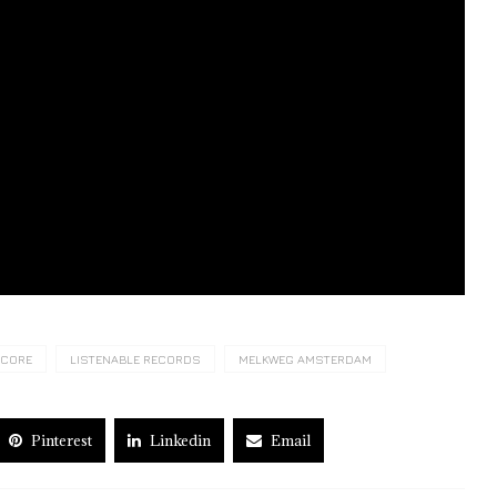
LCORE
LISTENABLE RECORDS
MELKWEG AMSTERDAM
Pinterest
Linkedin
Email