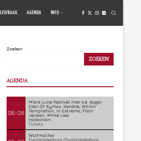
IJSVRAAG
AGENDA
INFO
Zoeken
ZOEKEN
AGENDA
M'era Luna Festival met o.a. Auger,
Clan Of Xymox, Xandria, Within
Temptation, In Extremo, Floor
08-08
Jansen, White Lies
Hildesheim
Tickets
Wolfmother
TivoliVredenburg (TivoliVredenburg