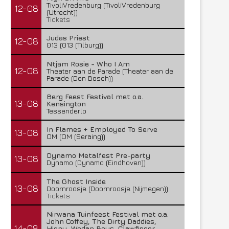
TivoliVredenburg (TivoliVredenburg
12-08
(Utrecht))
Tickets
Judas Priest
12-08
013 (013 (Tilburg))
Ntjam Rosie - Who I Am
12-08
Theater aan de Parade (Theater aan de
Parade (Den Bosch))
Berg Feest Festival met o.a.
13-08
Kensington
Tessenderlo
In Flames + Employed To Serve
13-08
OM (OM (Seraing))
Dynamo Metalfest Pre-party
13-08
Dynamo (Dynamo (Eindhoven))
The Ghost Inside
13-08
Doornroosje (Doornroosje (Nijmegen))
Tickets
Nirwana Tuinfeest Festival met o.a.
John Coffey, The Dirty Daddies,
14-08
Hiqpy, Wodan Boys, Clawfinger