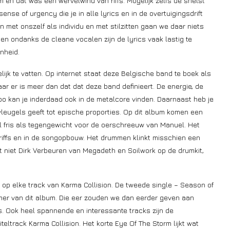
en dat was een wervelwind van riffs. Mogelijk zelfs de snelst
sense of urgency die je in alle lyrics en in de overtuigingsdrift
 met onszelf als individu en met stilzitten gaan we daar niets
n ondanks de cleane vocalen zijn de lyrics vaak lastig te
nheid.
ijk te vatten. Op internet staat deze Belgische band te boek als
ar er is meer dan dat dat deze band definieert. De energie, de
o kan je inderdaad ook in de metalcore vinden. Daarnaast heb je
leugels geeft tot epische proporties. Op dit album komen een
el fris als tegengewicht voor de oerschreeuw van Manuel. Het
riffs en in de songopbouw. Het drummen klinkt misschien een
t niet Dirk Verbeuren van Megadeth en Soilwork op de drumkit,
op elke track van Karma Collision. De tweede single – Season of
mer van dit album. Die eer zouden we dan eerder geven aan
s. Ook heel spannende en interessante tracks zijn de
eltrack Karma Collision. Het korte Eye Of The Storm lijkt wat