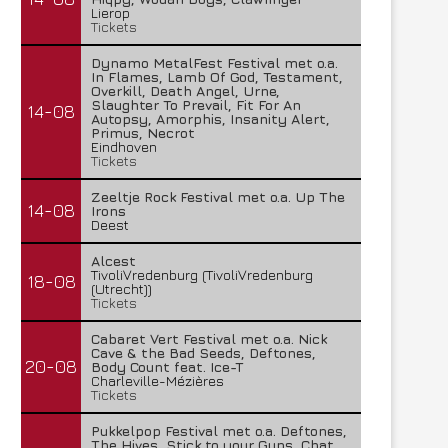
Lierop
Tickets
Dynamo MetalFest Festival met o.a.
In Flames, Lamb Of God, Testament,
Overkill, Death Angel, Urne,
Slaughter To Prevail, Fit For An
14-08
Autopsy, Amorphis, Insanity Alert,
Primus, Necrot
Eindhoven
Tickets
Zeeltje Rock Festival met o.a. Up The
14-08
Irons
Deest
Alcest
TivoliVredenburg (TivoliVredenburg
18-08
(Utrecht))
Tickets
Cabaret Vert Festival met o.a. Nick
Cave & the Bad Seeds, Deftones,
20-08
Lunatic Soul – Transition II
Boneripper – Radiant In
Body Count feat. Ice-T
Charleville-Mézières
29 juli 2026
27 juli 2026
Tickets
Pukkelpop Festival met o.a. Deftones,
The Hives, Stick to your Guns, Chat