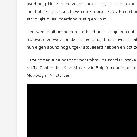
overbodig. Het is behalve kort ook traag, rustig en akoes
met het harde en snelle van de andere tracks. En de bee
storm lijkt alles inderdaad rustig en kalm.
Het tweede album na een sterk debuut is altijd een dubbe
reviewers verwachten dat de band nog hoger over de lat 
hun eigen sound nog uitgekristaliseerd hebben en dat ze 
Deze zomer is de agenda voor Cobra The Impaler inzake z
ArcTanGent in de UK en Alcatraz in België, maar in sept
Melkweg in Amsterdam.