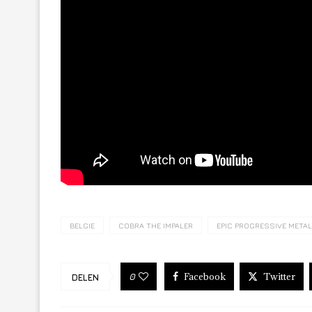
BELGIE
COBRA THE IMPALER
EPIC PROGRESSIVE META
Facebook
Twitter
0
DELEN