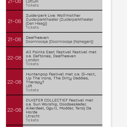
21-08
Lottum
Tickets
Zuiderpark Live: Wolfmother
Zuiderparktheater (Zuiderparktheater
21-08
(Den Haag))
Tickets
Deafheaven
21-08
Doornroosje (Doornroosje (Nijmegen))
All Points East Festival Festival met
o.a. Deftones, Deafheaven
22-08
London
Tickets
Huntenpop Festival met o.a. Di-rect,
Up The Irons, The Dirty Daddies,
22-08
Therapy?
Ulft
Tickets
DUISTER COLLECTIEF Festival met
o.a. Sun Worship, Doodseskader,
Alkerdeel, Ggu:ll, Modder, Terzij De
22-08
Horde
Utrecht
Tickets