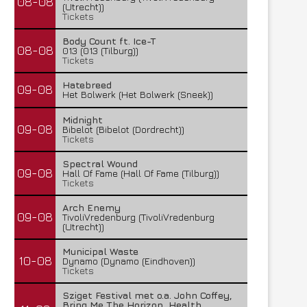
08-08
(Utrecht))
Tickets
Body Count ft. Ice-T
08-08
013 (013 (Tilburg))
Tickets
Hatebreed
09-08
Het Bolwerk (Het Bolwerk (Sneek))
Midnight
09-08
Bibelot (Bibelot (Dordrecht))
Tickets
Spectral Wound
09-08
Hall Of Fame (Hall Of Fame (Tilburg))
Tickets
Arch Enemy
09-08
TivoliVredenburg (TivoliVredenburg
(Utrecht))
Municipal Waste
10-08
Dynamo (Dynamo (Eindhoven))
Tickets
Sziget Festival met o.a. John Coffey,
Bring Me The Horizon, Health