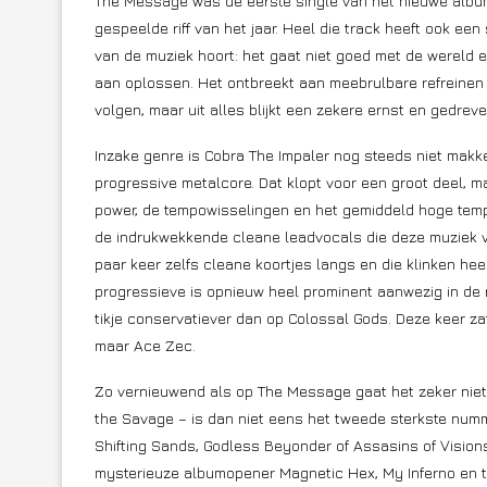
The Message was de eerste single van het nieuwe album 
gespeelde riff van het jaar. Heel die track heeft ook een 
van de muziek hoort: het gaat niet goed met de wereld en
aan oplossen. Het ontbreekt aan meebrulbare refreinen e
volgen, maar uit alles blijkt een zekere ernst en gedreve
Inzake genre is Cobra The Impaler nog steeds niet makkel
progressive metalcore. Dat klopt voor een groot deel, ma
power, de tempowisselingen en het gemiddeld hoge temp
de indrukwekkende cleane leadvocals die deze muziek v
paar keer zelfs cleane koortjes langs en die klinken he
progressieve is opnieuw heel prominent aanwezig in de 
tikje conservatiever dan op Colossal Gods. Deze keer za
maar Ace Zec.
Zo vernieuwend als op The Message gaat het zeker niet 
the Savage – is dan niet eens het tweede sterkste num
Shifting Sands, Godless Beyonder of Assasins of Vision
mysterieuze albumopener Magnetic Hex, My Inferno en tit