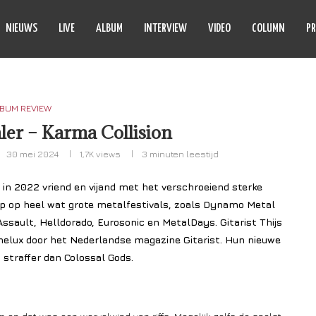
NIEUWS
LIVE
ALBUM
INTERVIEW
VIDEO
COLUMN
PR
BUM REVIEW
er – Karma Collision
30 mei 2024
1,7K
views
3 minuten leestijd
in 2022 vriend en vijand met het verschroeiend sterke
op op heel wat grote metalfestivals, zoals Dynamo Metal
ssault, Helldorado, Eurosonic en MetalDays. Gitarist Thijs
enelux door het Nederlandse magazine Gitarist. Hun nieuwe
 straffer dan Colossal Gods.