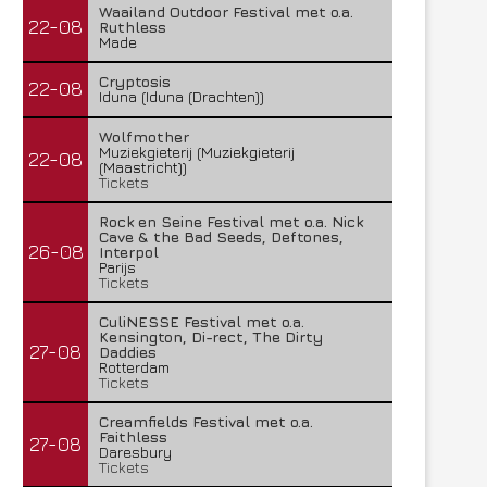
Waailand Outdoor Festival met o.a.
22-08
Ruthless
Made
Cryptosis
22-08
Iduna (Iduna (Drachten))
Wolfmother
Muziekgieterij (Muziekgieterij
22-08
(Maastricht))
Tickets
Rock en Seine Festival met o.a. Nick
Cave & the Bad Seeds, Deftones,
26-08
Interpol
Parijs
Tickets
CuliNESSE Festival met o.a.
Kensington, Di-rect, The Dirty
27-08
Daddies
Rotterdam
Tickets
Creamfields Festival met o.a.
Faithless
27-08
Daresbury
Tickets