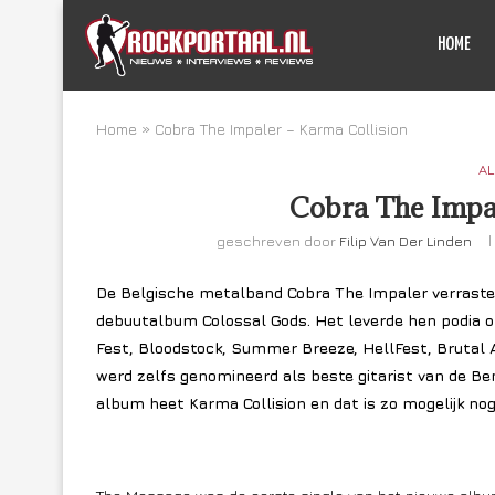
HOME
Home
»
Cobra The Impaler – Karma Collision
AL
Cobra The Impal
geschreven door
Filip Van Der Linden
De Belgische metalband Cobra The Impaler verraste 
debuutalbum Colossal Gods. Het leverde hen podia 
Fest, Bloodstock, Summer Breeze, HellFest, Brutal A
werd zelfs genomineerd als beste gitarist van de B
album heet Karma Collision en dat is zo mogelijk nog