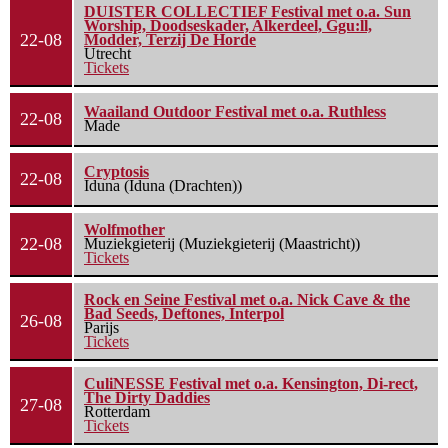
DUISTER COLLECTIEF Festival met o.a. Sun
Worship, Doodseskader, Alkerdeel, Ggu:ll,
22-08
Modder, Terzij De Horde
Utrecht
Tickets
Waailand Outdoor Festival met o.a. Ruthless
22-08
Made
Cryptosis
22-08
Iduna (Iduna (Drachten))
Wolfmother
22-08
Muziekgieterij (Muziekgieterij (Maastricht))
Tickets
Rock en Seine Festival met o.a. Nick Cave & the
Bad Seeds, Deftones, Interpol
26-08
Parijs
Tickets
CuliNESSE Festival met o.a. Kensington, Di-rect,
The Dirty Daddies
27-08
Rotterdam
Tickets