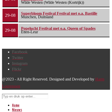
Wilde Westen (Wilde Westen (Kortrijk))
Superbloom Festival Festival met o.a. Bastille
29-08
Munchen, Duitsland
Popelucht Festival met o.a. Queen of Spades
29-08
Etten-Leur
Facebook
Twitter
Instagram
Flickr
@2023 - All Right Reserved. Designed and Developed by
Harm
Lourenssen
Home
Nieuws