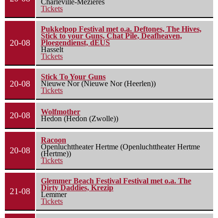
Charleville-Mézières
Tickets
Pukkelpop Festival met o.a. Deftones, The Hives,
Stick to your Guns, Chat Pile, Deafheaven,
20-08
Ploegendienst, dEUS
Hasselt
Tickets
Stick To Your Guns
20-08
Nieuwe Nor (Nieuwe Nor (Heerlen))
Tickets
Wolfmother
20-08
Hedon (Hedon (Zwolle))
Racoon
Openluchttheater Hertme (Openluchttheater Hertme
20-08
(Hertme))
Tickets
Glemmer Beach Festival Festival met o.a. The
Dirty Daddies, Krezip
21-08
Lemmer
Tickets