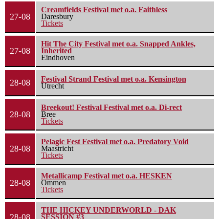
Creamfields Festival met o.a. Faithless
27-08
Daresbury
Tickets
Hit The City Festival met o.a. Snapped Ankles,
27-08
Inherited
Eindhoven
Festival Strand Festival met o.a. Kensington
28-08
Utrecht
Breekout! Festival Festival met o.a. Di-rect
28-08
Bree
Tickets
Pelagic Fest Festival met o.a. Predatory Void
28-08
Maastricht
Tickets
Metallicamp Festival met o.a. HESKEN
28-08
Ommen
Tickets
THE HICKEY UNDERWORLD - DAK
28-08
SESSION #3