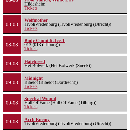
08-08
Hildesheim
Tickets
Wolfmother
08-08
TivoliVredenburg (TivoliVredenburg (Utrecht))
Tickets
Body Count ft. Ice-T
08-08
013 (013 (Tilburg))
Tickets
Hatebreed
09-08
Het Bolwerk (Het Bolwerk (Sneek))
Midnight
09-08
Bibelot (Bibelot (Dordrecht))
Tickets
Spectral Wound
09-08
Hall Of Fame (Hall Of Fame (Tilburg))
Tickets
Arch Enemy
09-08
TivoliVredenburg (TivoliVredenburg (Utrecht))