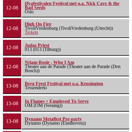
Øyafestivalen Festival met o.a. Nick Cave & the
12-08
Bad Seeds
Oslo
High On Fire
12-08
TivoliVredenburg (TivoliVredenburg (Utrecht))
Tickets
Judas Priest
12-08
013 (013 (Tilburg))
Ntjam Rosie - Who I Am
12-08
Theater aan de Parade (Theater aan de Parade (Den
Bosch))
Berg Feest Festival met o.a. Kensington
13-08
Tessenderlo
In Flames + Employed To Serve
13-08
OM (OM (Seraing))
Dynamo Metalfest Pre-party
13-08
Dynamo (Dynamo (Eindhoven))