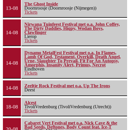
The Ghost Inside
13-08
Doornroosje (Doornroosje (Nijmegen))
Tickets
Nirwana Tuinfeest Festival met o.a. John Coffey,
The Dirty Daddies, Hiqpy, Wodan Boys,
14-08
Clawfinger
Lierop
Tickets
Dynamo MetalFest Festival met o.a. In Flames,
Lamb Of God, Testament, Overkill, Death Angel,
Urne, Slaughter To Prevail, Fit For An Autopsy,
14-08
Amorphis, Insanity Alert, Primus, Necrot
Eindhoven
Tickets
Zeeltje Rock Festival met o.a. Up The Irons
14-08
Deest
Alcest
18-08
TivoliVredenburg (TivoliVredenburg (Utrecht))
Tickets
Cabaret Vert Festival met o.a. Nick Cave & the
Bad Seeds, Deftones, Body Count feat. Ice-T
20-08