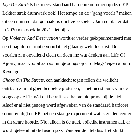
Life On Earth
is het meest standaard hardcore nummer op deze EP.
Lekker strak drumwerk ook! Het tempo en de ‘’gang vocals’’ maken
dit een nummer dat gemaakt is om live te spelen. Jammer dat er dat
in 2020 maar ook in 2021 niet bij is.
Op
Violence And Destruction
wordt er verder geëxperimenteerd met
een traag dub introotje voordat het gitaar geweld losbarst. De
vocalen zijn opvallend clean en doen me wat denken aan Life Of
Agony, maar vooral aan sommige songs op Cro-Mags’ eigen album
Revenge.
Chaos On The Streets
, een aanklacht tegen rellen die wellicht
ontstaan zijn uit goed bedoelde protesten, is het meest punk van de
songs op de EP. Wat dat betreft past het geluid prima bij de titel.
Alsof er al niet genoeg werd afgeweken van de standaard hardcore
sound eindigt de EP met een staaltje experiment wat ik zelden eerder
in dit genre hoorde. Niet alleen is de track volledig instrumentaal, er
wordt geleend uit de fusion jazz. Vandaar de titel dus. Het klinkt