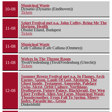
Municipal Waste
10-08
Dynamo (Dynamo (Eindhoven))
Tickets
Sziget Festival met o.a. John Coffey, Bring Me The
Horizon, Health
11-08
Óbudai Eiland, Budapest
Tickets
Municipal Waste
11-08
Cafe Calluna (Cafe Calluna (Ommen))
Wolves In The Throne Room
11-08
TivoliVredenburg (TivoliVredenburg (Utrecht))
Tickets
Summer Breeze Festival met o.a. In Flames, Arch
Enemy, Saxon, Lamb Of God, Alestorm, The
Ghost Inside, Testament, Amorphis, Paleface
Swiss, Alcest, Orbit Culture, Northlane,
12-08
Deafheaven, Future Palace, Blackbraid, Der Weg
Einer Freiheit, Alien Ant Farm, Municipal Waste,
Thundermother, From Fall To Spring, Misery
Index, Parasite inc., Groza
Dinkelsbühl