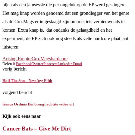
bijna als een jamsessie die per ongeluk op de EP werd geslingerd.
Het mag knap worden genoemd dat een grondlegger van het genre
als de Cro-Mags er in geslaagd zijn om met iets vernieuwends te
komen. Extra knap is, dat ondanks de gelaagdheid en het
experiment, de EP zich ook nog steeds als vette hardcore plaat laat
luisteren.
Arising Empire
Cro-Mags
hardcore
Delen
0
Facebook
Twitter
Pinterest
Linkedin
Email
vorig bericht
Hail The Sun – New Age Filth
volgend bericht
Genus Ordinis Dei brengt achtste video uit
Kijk ook eens naar
Cancer Bats – Give Me Dirt