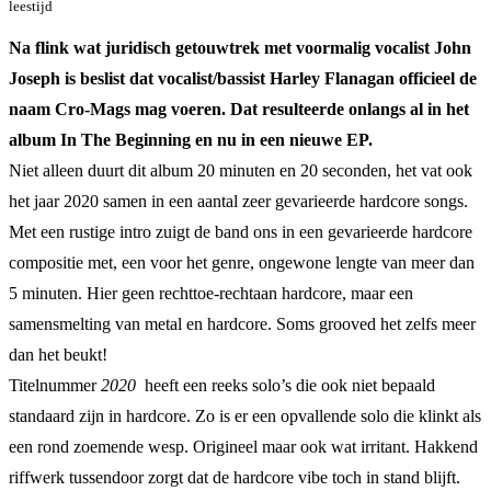
leestijd
Na flink wat juridisch getouwtrek met voormalig vocalist John
Joseph is beslist dat vocalist/bassist Harley Flanagan officieel de
naam Cro-Mags mag voeren. Dat resulteerde onlangs al in het
album In The Beginning en nu in een nieuwe EP.
Niet alleen duurt dit album 20 minuten en 20 seconden, het vat ook
het jaar 2020 samen in een aantal zeer gevarieerde hardcore songs.
Met een rustige intro zuigt de band ons in een gevarieerde hardcore
compositie met, een voor het genre, ongewone lengte van meer dan
5 minuten. Hier geen rechttoe-rechtaan hardcore, maar een
samensmelting van metal en hardcore. Soms grooved het zelfs meer
dan het beukt!
Titelnummer
2020
heeft een reeks solo’s die ook niet bepaald
standaard zijn in hardcore. Zo is er een opvallende solo die klinkt als
een rond zoemende wesp. Origineel maar ook wat irritant. Hakkend
riffwerk tussendoor zorgt dat de hardcore vibe toch in stand blijft.