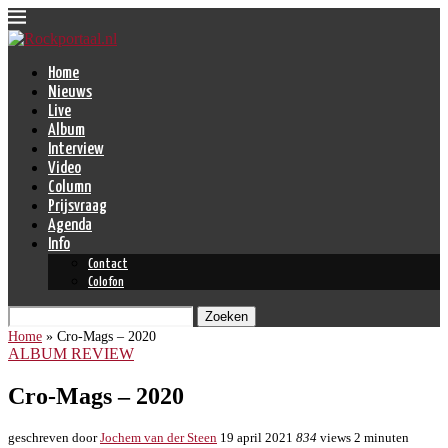
Home
Nieuws
Live
Album
Interview
Video
Column
Prijsvraag
Agenda
Info
Contact
Colofon
Zoeken
Home
»
Cro-Mags – 2020
ALBUM REVIEW
Cro-Mags – 2020
geschreven door
Jochem van der Steen
19 april 2021
834
views
2 minuten