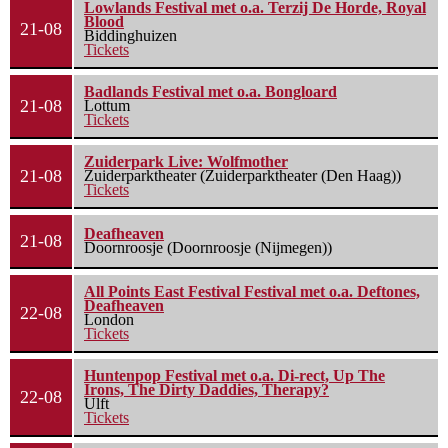
Lowlands Festival met o.a. Terzij De Horde, Royal
Blood
21-08
Biddinghuizen
Tickets
Badlands Festival met o.a. Bongloard
21-08
Lottum
Tickets
Zuiderpark Live: Wolfmother
21-08
Zuiderparktheater (Zuiderparktheater (Den Haag))
Tickets
Deafheaven
21-08
Doornroosje (Doornroosje (Nijmegen))
All Points East Festival Festival met o.a. Deftones,
Deafheaven
22-08
London
Tickets
Huntenpop Festival met o.a. Di-rect, Up The
Irons, The Dirty Daddies, Therapy?
22-08
Ulft
Tickets