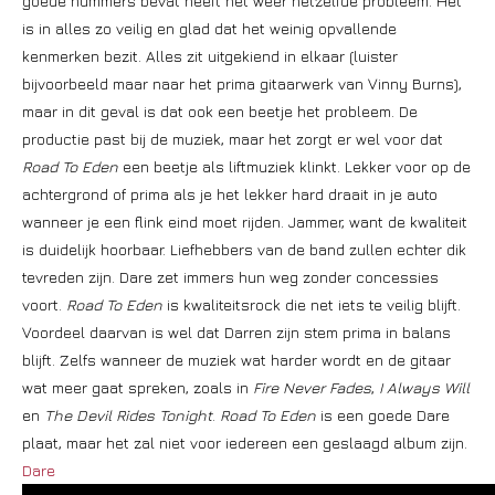
goede nummers bevat heeft het weer hetzelfde probleem. Het
is in alles zo veilig en glad dat het weinig opvallende
kenmerken bezit. Alles zit uitgekiend in elkaar (luister
bijvoorbeeld maar naar het prima gitaarwerk van Vinny Burns),
maar in dit geval is dat ook een beetje het probleem. De
productie past bij de muziek, maar het zorgt er wel voor dat
Road To Eden
een beetje als liftmuziek klinkt. Lekker voor op de
achtergrond of prima als je het lekker hard draait in je auto
wanneer je een flink eind moet rijden. Jammer, want de kwaliteit
is duidelijk hoorbaar. Liefhebbers van de band zullen echter dik
tevreden zijn. Dare zet immers hun weg zonder concessies
voort.
Road To Eden
is kwaliteitsrock die net iets te veilig blijft.
Voordeel daarvan is wel dat Darren zijn stem prima in balans
blijft. Zelfs wanneer de muziek wat harder wordt en de gitaar
wat meer gaat spreken, zoals in
Fire Never Fades
,
I Always Will
en
The Devil Rides Tonight
.
Road To Eden
is een goede Dare
plaat, maar het zal niet voor iedereen een geslaagd album zijn.
Dare