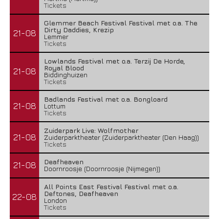
Tickets
Glemmer Beach Festival Festival met o.a. The
Dirty Daddies, Krezip
21-08
Lemmer
Tickets
Lowlands Festival met o.a. Terzij De Horde,
Royal Blood
21-08
Biddinghuizen
Tickets
Badlands Festival met o.a. Bongloard
21-08
Lottum
Tickets
Zuiderpark Live: Wolfmother
21-08
Zuiderparktheater (Zuiderparktheater (Den Haag))
Tickets
Deafheaven
21-08
Doornroosje (Doornroosje (Nijmegen))
All Points East Festival Festival met o.a.
Deftones, Deafheaven
22-08
London
Tickets