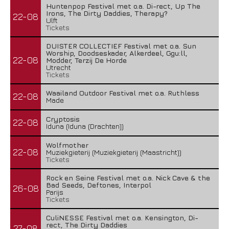
Huntenpop Festival met o.a. Di-rect, Up The
Irons, The Dirty Daddies, Therapy?
22-08
Ulft
Tickets
DUISTER COLLECTIEF Festival met o.a. Sun
Worship, Doodseskader, Alkerdeel, Ggu:ll,
22-08
Modder, Terzij De Horde
Utrecht
Tickets
Waailand Outdoor Festival met o.a. Ruthless
22-08
Made
Cryptosis
22-08
Iduna (Iduna (Drachten))
Wolfmother
22-08
Muziekgieterij (Muziekgieterij (Maastricht))
Tickets
Rock en Seine Festival met o.a. Nick Cave & the
Bad Seeds, Deftones, Interpol
26-08
Parijs
Tickets
CuliNESSE Festival met o.a. Kensington, Di-
rect, The Dirty Daddies
27-08