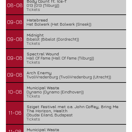
Body Count ft. Ice-T
08-08
013 (013 (Tilburg))
Tickets
Hatebreed
09-08
Het Bolwerk (Het Bolwerk (Sneek))
Midnight
09-08
Bibelot (Bibelot (Dordrecht))
Tickets
Spectral Wound
09-08
Hall Of Fame (Hall Of Fame (Tilburg))
Tickets
Arch Enemy
09-08
TivoliVredenburg (TivoliVredenburg (Utrecht))
Municipal Waste
10-08
Dynamo (Dynamo (Eindhoven))
Tickets
Sziget Festival met o.a. John Coffey, Bring Me
The Horizon, Health
11-08
Óbudai Eiland, Budapest
Tickets
Municipal Waste
11-08