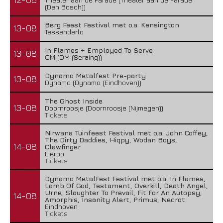
(Den Bosch))
Berg Feest Festival met o.a. Kensington
13-08
Tessenderlo
In Flames + Employed To Serve
13-08
OM (OM (Seraing))
Dynamo Metalfest Pre-party
13-08
Dynamo (Dynamo (Eindhoven))
The Ghost Inside
13-08
Doornroosje (Doornroosje (Nijmegen))
Tickets
Nirwana Tuinfeest Festival met o.a. John Coffey,
The Dirty Daddies, Hiqpy, Wodan Boys,
14-08
Clawfinger
Lierop
Tickets
Dynamo MetalFest Festival met o.a. In Flames,
Lamb Of God, Testament, Overkill, Death Angel,
Urne, Slaughter To Prevail, Fit For An Autopsy,
14-08
Amorphis, Insanity Alert, Primus, Necrot
Eindhoven
Tickets