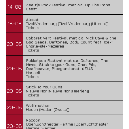
Zeeltje Rock Festival met o.a. Up The Irons
14-08
Deest
Alcest
18-08
TivoliVredenburg (TivoliVredenburg (Utrecht))
Tickets
Cabaret Vert Festival met o.a. Nick Cave & the
Bad Seeds, Deftones, Body Count feat. Ice-T
20-08
Charleville-Mézières
Tickets
Pukkelpop Festival met o.a. Deftones, The
Hives, Stick to your Guns, Chat Pile,
20-08
Deafheaven, Ploegendienst, dEUS
Hasselt
Tickets
Stick To Your Guns
20-08
Nieuwe Nor (Nieuwe Nor (Heerlen))
Tickets
Wolfmother
20-08
Hedon (Hedon (Zwolle))
Racoon
Openluchttheater Hertme (Openluchttheater
20-08
Hertme (Hertme))