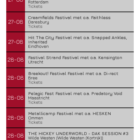
Rotterdam
Tickets
Creamfields Festival met o.a. Faithless
27-08
Daresbury
Tickets
Hit The City Festival met o.a. Snapped Ankles,
27-08
Inherited
Eindhoven
Festival Strand Festival met o.a. Kensington
28-08
Utrecht
Breekout! Festival Festival met o.a. Di-rect
28-08
Bree
Tickets
Pelagic Fest Festival met o.a. Predatory Void
28-08
Maastricht
Tickets
Metallicamp Festival met o.a. HESKEN
28-08
Ommen
Tickets
THE HICKEY UNDERWORLD - DAK SESSION #3
28-08
Wilde Westen (Wilde Westen (Kortrijk))