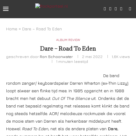
Home
»
Dare – Road To Eden
ALBUM REVIEW
Dare – Road To Eden
geschreven door
Ron Schoonwater
2 mei 2022
1,6K
views
1 minuten leestijd
De band
rondom zanger/ keyboardspeler Darren Wharton (ex-Thin Lizzy)
loopt alweer een flinke tijd mee. In 1985 opgericht en in 1988
bracht men het debuut
Out Of The Silence
uit. Ondanks dat de
band niet bepaald regelmatig met releases komt klinkt de band
nog steeds hetzelfde. AOR/ melodieuze rockmuziek die vooral
de mooie stem van Darren als herkenbaar middelpunt heeft.
Hoewel
Road To Eden
, net als de andere platen van
Dare
,