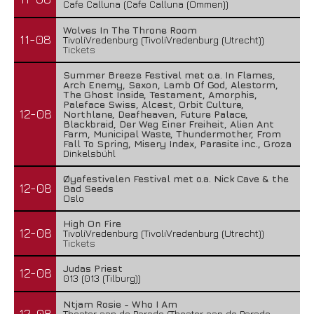
Cafe Calluna (Cafe Calluna (Ommen))
Wolves In The Throne Room
11-08
TivoliVredenburg (TivoliVredenburg (Utrecht))
Tickets
Summer Breeze Festival met o.a. In Flames,
Arch Enemy, Saxon, Lamb Of God, Alestorm,
The Ghost Inside, Testament, Amorphis,
Paleface Swiss, Alcest, Orbit Culture,
12-08
Northlane, Deafheaven, Future Palace,
Blackbraid, Der Weg Einer Freiheit, Alien Ant
Farm, Municipal Waste, Thundermother, From
Fall To Spring, Misery Index, Parasite inc., Groza
Dinkelsbühl
Øyafestivalen Festival met o.a. Nick Cave & the
12-08
Bad Seeds
Oslo
High On Fire
12-08
TivoliVredenburg (TivoliVredenburg (Utrecht))
Tickets
Judas Priest
12-08
013 (013 (Tilburg))
Ntjam Rosie - Who I Am
12-08
Theater aan de Parade (Theater aan de Parade