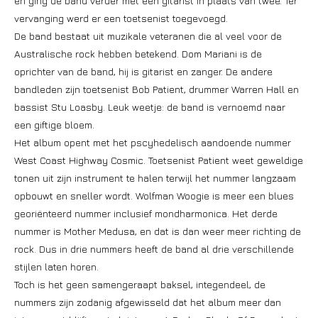
en ging de band verder met één gitarist in plaats van twee. Ter
vervanging werd er een toetsenist toegevoegd.
De band bestaat uit muzikale veteranen die al veel voor de
Australische rock hebben betekend. Dom Mariani is de
oprichter van de band, hij is gitarist en zanger. De andere
bandleden zijn toetsenist Bob Patient, drummer Warren Hall en
bassist Stu Loasby. Leuk weetje: de band is vernoemd naar
een giftige bloem.
Het album opent met het pscyhedelisch aandoende nummer
West Coast Highway Cosmic. Toetsenist Patient weet geweldige
tonen uit zijn instrument te halen terwijl het nummer langzaam
opbouwt en sneller wordt. Wolfman Woogie is meer een blues
georiënteerd nummer inclusief mondharmonica. Het derde
nummer is Mother Medusa, en dat is dan weer meer richting de
rock. Dus in drie nummers heeft de band al drie verschillende
stijlen laten horen.
Toch is het geen samengeraapt baksel, integendeel, de
nummers zijn zodanig afgewisseld dat het album meer dan