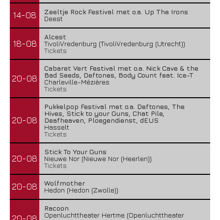
Zeeltje Rock Festival met o.a. Up The Irons
14-08
Deest
Alcest
18-08
TivoliVredenburg (TivoliVredenburg (Utrecht))
Tickets
Cabaret Vert Festival met o.a. Nick Cave & the
Bad Seeds, Deftones, Body Count feat. Ice-T
20-08
Charleville-Mézières
Tickets
Pukkelpop Festival met o.a. Deftones, The
Hives, Stick to your Guns, Chat Pile,
20-08
Deafheaven, Ploegendienst, dEUS
Hasselt
Tickets
Stick To Your Guns
20-08
Nieuwe Nor (Nieuwe Nor (Heerlen))
Tickets
Wolfmother
20-08
Hedon (Hedon (Zwolle))
Racoon
Openluchttheater Hertme (Openluchttheater
20-08