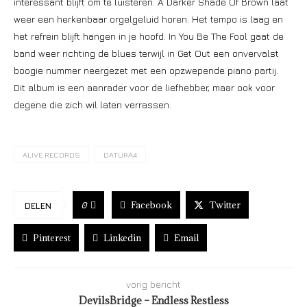
interessant blijft om te luisteren. A Darker Shade Of Brown laat
weer een herkenbaar orgelgeluid horen. Het tempo is laag en
het refrein blijft hangen in je hoofd. In You Be The Fool gaat de
band weer richting de blues terwijl in Get Out een onvervalst
boogie nummer neergezet met een opzwepende piano partij.
Dit album is een aanrader voor de liefhebber, maar ook voor
degene die zich wil laten verrassen.
ALIVE RECORDS
DATURA4
Facebook
Twitter
0
DELEN
Pinterest
Linkedin
Email
vorig bericht
DevilsBridge – Endless Restless