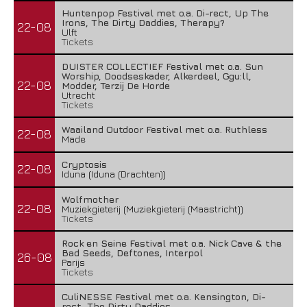
Huntenpop Festival met o.a. Di-rect, Up The
Irons, The Dirty Daddies, Therapy?
22-08
Ulft
Tickets
DUISTER COLLECTIEF Festival met o.a. Sun
Worship, Doodseskader, Alkerdeel, Ggu:ll,
22-08
Modder, Terzij De Horde
Utrecht
Tickets
Waailand Outdoor Festival met o.a. Ruthless
22-08
Made
Cryptosis
22-08
Iduna (Iduna (Drachten))
Wolfmother
22-08
Muziekgieterij (Muziekgieterij (Maastricht))
Tickets
Rock en Seine Festival met o.a. Nick Cave & the
Bad Seeds, Deftones, Interpol
26-08
Parijs
Tickets
CuliNESSE Festival met o.a. Kensington, Di-
rect, The Dirty Daddies