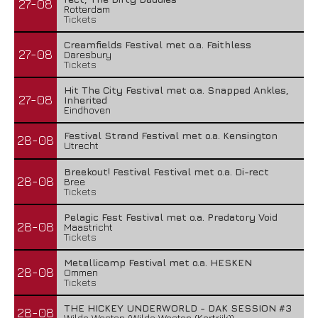
27-08
Rotterdam
Tickets
Creamfields Festival met o.a. Faithless
27-08
Daresbury
Tickets
Hit The City Festival met o.a. Snapped Ankles,
27-08
Inherited
Eindhoven
Festival Strand Festival met o.a. Kensington
28-08
Utrecht
Breekout! Festival Festival met o.a. Di-rect
28-08
Bree
Tickets
Pelagic Fest Festival met o.a. Predatory Void
28-08
Maastricht
Tickets
Metallicamp Festival met o.a. HESKEN
28-08
Ommen
Tickets
THE HICKEY UNDERWORLD - DAK SESSION #3
28-08
Wilde Westen (Wilde Westen (Kortrijk))