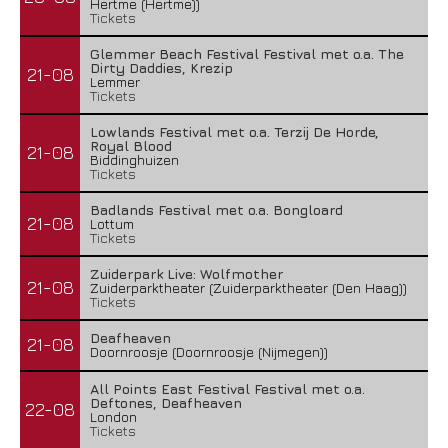
Hertme (Hertme))
Tickets
Glemmer Beach Festival Festival met o.a. The
Dirty Daddies, Krezip
21-08
Lemmer
Tickets
Lowlands Festival met o.a. Terzij De Horde,
Royal Blood
21-08
Biddinghuizen
Tickets
Badlands Festival met o.a. Bongloard
21-08
Lottum
Tickets
Zuiderpark Live: Wolfmother
21-08
Zuiderparktheater (Zuiderparktheater (Den Haag))
Tickets
Deafheaven
21-08
Doornroosje (Doornroosje (Nijmegen))
All Points East Festival Festival met o.a.
Deftones, Deafheaven
22-08
London
Tickets