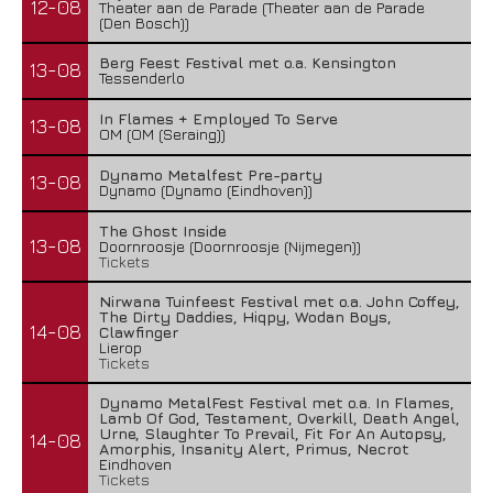
12-08
Theater aan de Parade (Theater aan de Parade
(Den Bosch))
Berg Feest Festival met o.a. Kensington
13-08
Tessenderlo
In Flames + Employed To Serve
13-08
OM (OM (Seraing))
Dynamo Metalfest Pre-party
13-08
Dynamo (Dynamo (Eindhoven))
The Ghost Inside
13-08
Doornroosje (Doornroosje (Nijmegen))
Tickets
Nirwana Tuinfeest Festival met o.a. John Coffey,
The Dirty Daddies, Hiqpy, Wodan Boys,
14-08
Clawfinger
Lierop
Tickets
Dynamo MetalFest Festival met o.a. In Flames,
Lamb Of God, Testament, Overkill, Death Angel,
Urne, Slaughter To Prevail, Fit For An Autopsy,
14-08
Amorphis, Insanity Alert, Primus, Necrot
Eindhoven
Tickets