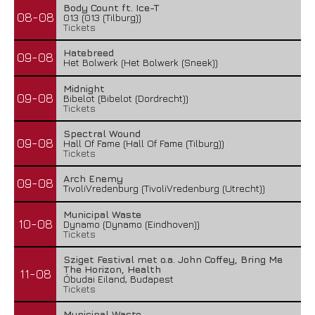
Body Count ft. Ice-T
08-08
013 (013 (Tilburg))
Tickets
Hatebreed
09-08
Het Bolwerk (Het Bolwerk (Sneek))
Midnight
09-08
Bibelot (Bibelot (Dordrecht))
Tickets
Spectral Wound
09-08
Hall Of Fame (Hall Of Fame (Tilburg))
Tickets
Arch Enemy
09-08
TivoliVredenburg (TivoliVredenburg (Utrecht))
Municipal Waste
10-08
Dynamo (Dynamo (Eindhoven))
Tickets
Sziget Festival met o.a. John Coffey, Bring Me
The Horizon, Health
11-08
Óbudai Eiland, Budapest
Tickets
Municipal Waste