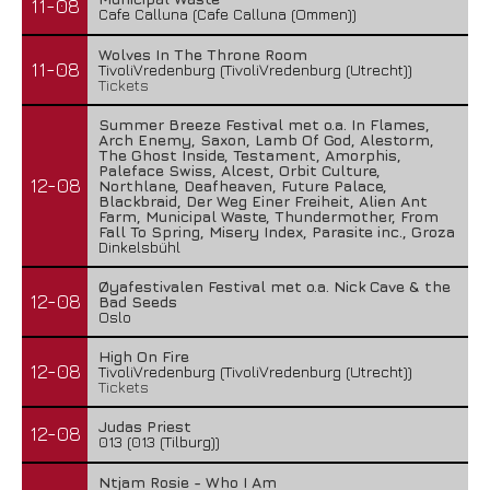
11-08
Cafe Calluna (Cafe Calluna (Ommen))
Wolves In The Throne Room
11-08
TivoliVredenburg (TivoliVredenburg (Utrecht))
Tickets
Summer Breeze Festival met o.a. In Flames,
Arch Enemy, Saxon, Lamb Of God, Alestorm,
The Ghost Inside, Testament, Amorphis,
Paleface Swiss, Alcest, Orbit Culture,
12-08
Northlane, Deafheaven, Future Palace,
Blackbraid, Der Weg Einer Freiheit, Alien Ant
Farm, Municipal Waste, Thundermother, From
Fall To Spring, Misery Index, Parasite inc., Groza
Dinkelsbühl
Øyafestivalen Festival met o.a. Nick Cave & the
12-08
Bad Seeds
Oslo
High On Fire
12-08
TivoliVredenburg (TivoliVredenburg (Utrecht))
Tickets
Judas Priest
12-08
013 (013 (Tilburg))
Ntjam Rosie - Who I Am