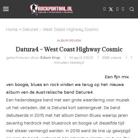
Home
»
Datura4 – West Coast Highway Cosmic
ALBUM REVIEW
Datura4 – West Coast Highway Cosmic
geschreven door
Edwin Knip
14 april 2020
696
views
1
minuten leestijd
Een fijn mix
van boogie, blues en rock vinden we terug op het nieuwe
album van de Australische band Datura4.
Een hedendaagse band met een grote waardering voor muziek
uit het verleden, dat is Datura4 kort samengevat. De band
debuteerde in 2015 met het album Demon Blues waarop jaren
zeventig hardrock met bluesrock en boogie uit diezelfde tijd
met elkaar vermengd werden. In 2019 werd de line up gewijzigd