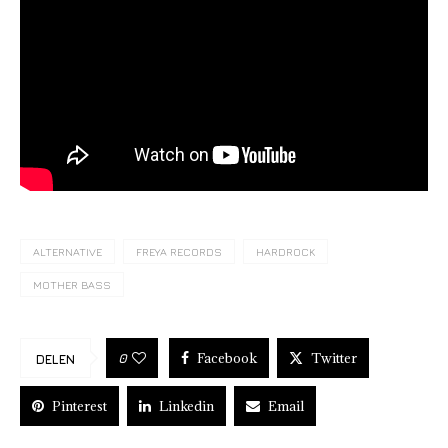
ALTERNATIVE
FREYA RECORDS
HARDROCK
MOTHER BASS
Facebook
Twitter
0
DELEN
Pinterest
Linkedin
Email