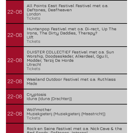
All Points East Festival Festival met o.a.
Deftones, Deafheaven
22-08
London
Tickets
Huntenpop Festival met o.a. Di-rect, Up The
Irons, The Dirty Daddies, Therapy?
22-08
Ulft
Tickets
DUISTER COLLECTIEF Festival met o.a. Sun
Worship, Doodseskader, Alkerdeel, Ggu:ll,
22-08
Modder, Terzij De Horde
Utrecht
Tickets
Waailand Outdoor Festival met o.a. Ruthless
22-08
Made
Cryptosis
22-08
Iduna (Iduna (Drachten))
Wolfmother
22-08
Muziekgieterij (Muziekgieterij (Maastricht))
Tickets
Rock en Seine Festival met o.a. Nick Cave & the
Bad Seeds, Deftones, Interpol