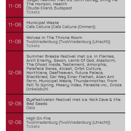
The Horizon, Health
11-08
Óbudai Eiland, Budapest
Tickets
Municipal Waste
11-08
Cafe Calluna (Cafe Calluna (Ommen))
Wolves In The Throne Room
11-08
TivoliVredenburg (TivoliVredenburg (Utrecht))
Tickets
Summer Breeze Festival met o.a. In Flames,
Arch Enemy, Saxon, Lamb Of God, Alestorm,
The Ghost Inside, Testament, Amorphis,
Paleface Swiss, Alcest, Orbit Culture,
12-08
Northlane, Deafheaven, Future Palace,
Blackbraid, Der Weg Einer Freiheit, Alien Ant
Farm, Municipal Waste, Thundermother, From
Fall To Spring, Misery Index, Parasite inc., Groza
Dinkelsbühl
Øyafestivalen Festival met o.a. Nick Cave & the
12-08
Bad Seeds
Oslo
High On Fire
12-08
TivoliVredenburg (TivoliVredenburg (Utrecht))
Tickets