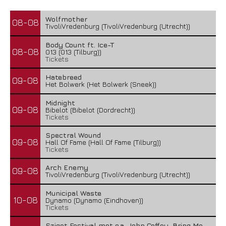
Wolfmother
08-08
TivoliVredenburg (TivoliVredenburg (Utrecht))
Body Count ft. Ice-T
08-08
013 (013 (Tilburg))
Tickets
Hatebreed
09-08
Het Bolwerk (Het Bolwerk (Sneek))
Midnight
09-08
Bibelot (Bibelot (Dordrecht))
Tickets
Spectral Wound
09-08
Hall Of Fame (Hall Of Fame (Tilburg))
Tickets
Arch Enemy
09-08
TivoliVredenburg (TivoliVredenburg (Utrecht))
Municipal Waste
10-08
Dynamo (Dynamo (Eindhoven))
Tickets
Sziget Festival met o.a. John Coffey, Bring Me