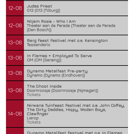
Judas Priest
12-08
013 (013 (Tilburg))
Ntjam Rosie - Who I Am
12-08
Theater aan de Parade (Theater aan de Parade
(Den Bosch))
Berg Feest Festival met o.a. Kensington
13-08
Tessenderlo
In Flames + Employed To Serve
13-08
OM (OM (Seraing))
Dynamo Metalfest Pre-party
13-08
Dynamo (Dynamo (Eindhoven))
The Ghost Inside
13-08
Doornroosje (Doornroosje (Nijmegen))
Tickets
Nirwana Tuinfeest Festival met o.a. John Coffey,
The Dirty Daddies, Hiqpy, Wodan Boys,
14-08
Clawfinger
Lierop
Tickets
Dynamo MetalFest Festival met o.a. In Flames,