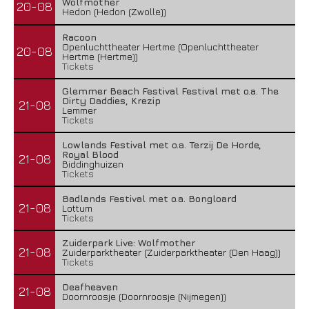
Wolfmother
20-08
Hedon (Hedon (Zwolle))
Racoon
Openluchttheater Hertme (Openluchttheater
20-08
Hertme (Hertme))
Tickets
Glemmer Beach Festival Festival met o.a. The
Dirty Daddies, Krezip
21-08
Lemmer
Tickets
Lowlands Festival met o.a. Terzij De Horde,
Royal Blood
21-08
Biddinghuizen
Tickets
Badlands Festival met o.a. Bongloard
21-08
Lottum
Tickets
Zuiderpark Live: Wolfmother
21-08
Zuiderparktheater (Zuiderparktheater (Den Haag))
Tickets
Deafheaven
21-08
Doornroosje (Doornroosje (Nijmegen))