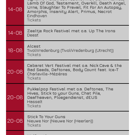
Lamb Of God, Testament, Overkill, Death Angel,
Urne, Slaughter To Prevail, Fit For An Autopsy,
14-08
Amorphis, Insanity Alert, Primus, Necrot
Eindhoven
Tickets
Zeeltje Rock Festival met o.a. Up The Irons
14-08
Deest
Alcest
18-08
TivoliVredenburg (TivoliVredenburg (Utrecht))
Tickets
Cabaret Vert Festival met o.a. Nick Cave & the
Bad Seeds, Deftones, Body Count feat. Ice-T
20-08
Charleville-Mézières
Tickets
Pukkelpop Festival met o.a. Deftones, The
Hives, Stick to your Guns, Chat Pile,
20-08
Deafheaven, Ploegendienst, dEUS
Hasselt
Tickets
Stick To Your Guns
20-08
Nieuwe Nor (Nieuwe Nor (Heerlen))
Tickets