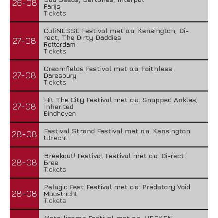
26-08
Parijs
Tickets
CuliNESSE Festival met o.a. Kensington, Di-
rect, The Dirty Daddies
27-08
Rotterdam
Tickets
Creamfields Festival met o.a. Faithless
27-08
Daresbury
Tickets
Hit The City Festival met o.a. Snapped Ankles,
27-08
Inherited
Eindhoven
Festival Strand Festival met o.a. Kensington
28-08
Utrecht
Breekout! Festival Festival met o.a. Di-rect
28-08
Bree
Tickets
Pelagic Fest Festival met o.a. Predatory Void
28-08
Maastricht
Tickets
Metallicamp Festival met o.a. HESKEN