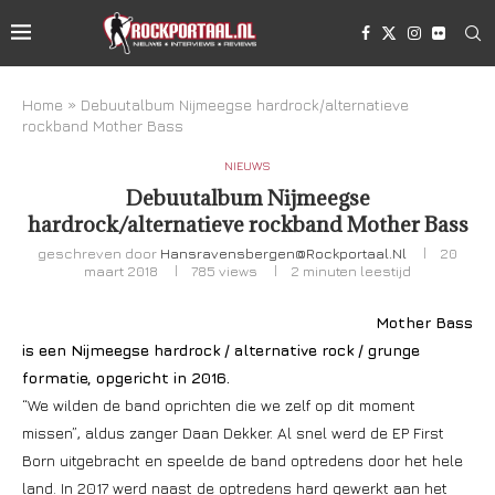
Home
»
Debuutalbum Nijmeegse hardrock/alternatieve
rockband Mother Bass
NIEUWS
Debuutalbum Nijmeegse
hardrock/alternatieve rockband Mother Bass
geschreven door
Hansravensbergen@rockportaal.nl
20
maart 2018
785
views
2 minuten leestijd
Mother Bass
is een Nijmeegse hardrock / alternative rock / grunge
formatie, opgericht in 2016.
“We wilden de band oprichten die we zelf op dit moment
missen”, aldus zanger Daan Dekker. Al snel werd de EP First
Born uitgebracht en speelde de band optredens door het hele
land. In 2017 werd naast de optredens hard gewerkt aan het