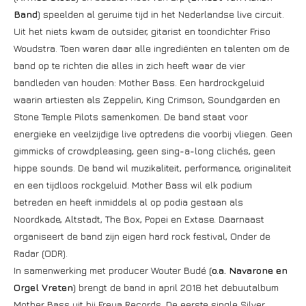
Band
) speelden al geruime tijd in het Nederlandse live circuit.
Uit het niets kwam de outsider, gitarist en toondichter Friso
Woudstra. Toen waren daar alle ingrediënten en talenten om de
band op te richten die alles in zich heeft waar de vier
bandleden van houden: Mother Bass. Een hardrockgeluid
waarin artiesten als Zeppelin, King Crimson, Soundgarden en
Stone Temple Pilots samenkomen. De band staat voor
energieke en veelzijdige live optredens die voorbij vliegen. Geen
gimmicks of crowdpleasing, geen sing-a-long clichés, geen
hippe sounds. De band wil muzikaliteit, performance, originaliteit
en een tijdloos rockgeluid. Mother Bass wil elk podium
betreden en heeft inmiddels al op podia gestaan als
Noordkade, Altstadt, The Box, Popei en Extase. Daarnaast
organiseert de band zijn eigen hard rock festival, Onder de
Radar (ODR).
In samenwerking met producer Wouter Budé (
o.a. Navarone en
Orgel Vreten
) brengt de band in april 2018 het debuutalbum
Mother Bass uit bij Freya Records. De eerste single Silver