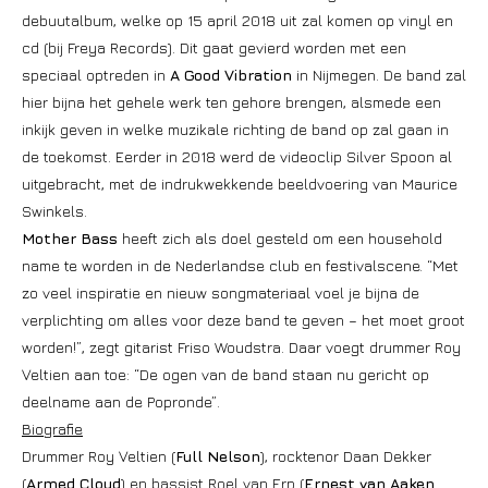
debuutalbum, welke op 15 april 2018 uit zal komen op vinyl en
cd (bij Freya Records). Dit gaat gevierd worden met een
speciaal optreden in
A Good Vibration
in Nijmegen. De band zal
hier bijna het gehele werk ten gehore brengen, alsmede een
inkijk geven in welke muzikale richting de band op zal gaan in
de toekomst. Eerder in 2018 werd de videoclip Silver Spoon al
uitgebracht, met de indrukwekkende beeldvoering van Maurice
Swinkels.
Mother Bass
heeft zich als doel gesteld om een household
name te worden in de Nederlandse club en festivalscene. “Met
zo veel inspiratie en nieuw songmateriaal voel je bijna de
verplichting om alles voor deze band te geven – het moet groot
worden!”, zegt gitarist Friso Woudstra. Daar voegt drummer Roy
Veltien aan toe: “De ogen van de band staan nu gericht op
deelname aan de Popronde”.
Biografie
Drummer Roy Veltien (
Full Nelson
), rocktenor Daan Dekker
(
Armed Cloud
) en bassist Roel van Erp (
Ernest van Aaken