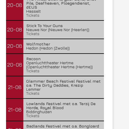
Pile, Deafheaven, Ploegendienst,
20-08
dEUS
Hasselt
Tickets
Stick To Your Guns
20-08
Nieuwe Nor (Nieuwe Nor (Heerlen))
Tickets
Wolfmother
20-08
Hedon (Hedon (Zwolle))
Racoon
Openluchttheater Hertme
20-08
(Openluchttheater Hertme (Hertme))
Tickets
Glemmer Beach Festival Festival met
o.a. The Dirty Daddies, Krezip
21-08
Lemmer
Tickets
Lowlands Festival met o.a. Terzij De
Horde, Royal Blood
21-08
Biddinghuizen
Tickets
Badlands Festival met o.a. Bongloard