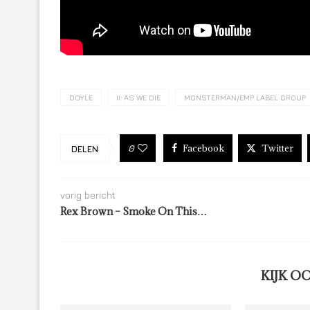
DOYLE
II: AS WE DIE
MONSTERMAN/EMP LABEL GROUP
Facebook
Twitter
0
DELEN
vorig bericht
Rex Brown – Smoke On This…
KIJK O