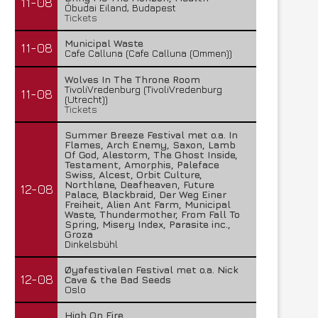
11-08
Óbudai Eiland, Budapest
Tickets
Municipal Waste
11-08
Cafe Calluna (Cafe Calluna (Ommen))
Wolves In The Throne Room
TivoliVredenburg (TivoliVredenburg
11-08
(Utrecht))
Tickets
Summer Breeze Festival met o.a. In
Flames, Arch Enemy, Saxon, Lamb
Of God, Alestorm, The Ghost Inside,
Testament, Amorphis, Paleface
Swiss, Alcest, Orbit Culture,
Northlane, Deafheaven, Future
12-08
Palace, Blackbraid, Der Weg Einer
Freiheit, Alien Ant Farm, Municipal
Waste, Thundermother, From Fall To
Spring, Misery Index, Parasite inc.,
Groza
Dinkelsbühl
Øyafestivalen Festival met o.a. Nick
12-08
Cave & the Bad Seeds
Oslo
High On Fire