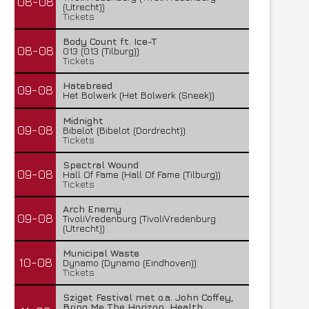
08-08
(Utrecht))
Tickets
Body Count ft. Ice-T
08-08
013 (013 (Tilburg))
Tickets
Hatebreed
09-08
Het Bolwerk (Het Bolwerk (Sneek))
Midnight
09-08
Bibelot (Bibelot (Dordrecht))
Tickets
Spectral Wound
09-08
Hall Of Fame (Hall Of Fame (Tilburg))
Tickets
Arch Enemy
09-08
TivoliVredenburg (TivoliVredenburg
(Utrecht))
Municipal Waste
10-08
Dynamo (Dynamo (Eindhoven))
Tickets
Sziget Festival met o.a. John Coffey,
Bring Me The Horizon, Health