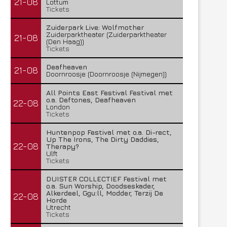
21-08
Lottum
Tickets
Zuiderpark Live: Wolfmother
Zuiderparktheater (Zuiderparktheater
21-08
(Den Haag))
Tickets
Deafheaven
21-08
Doornroosje (Doornroosje (Nijmegen))
All Points East Festival Festival met
o.a. Deftones, Deafheaven
22-08
London
Tickets
Huntenpop Festival met o.a. Di-rect,
Up The Irons, The Dirty Daddies,
22-08
Therapy?
Ulft
Tickets
DUISTER COLLECTIEF Festival met
o.a. Sun Worship, Doodseskader,
Alkerdeel, Ggu:ll, Modder, Terzij De
22-08
Horde
Utrecht
Tickets