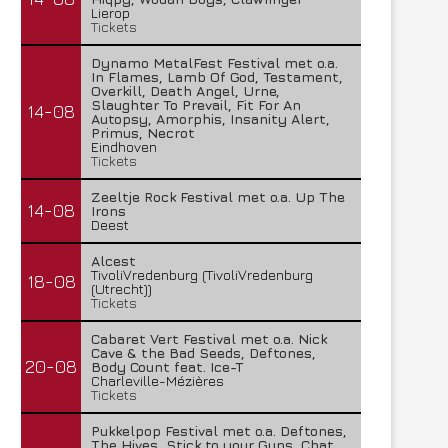
Lierop
Tickets
Dynamo MetalFest Festival met o.a.
In Flames, Lamb Of God, Testament,
Overkill, Death Angel, Urne,
Slaughter To Prevail, Fit For An
14-08
Autopsy, Amorphis, Insanity Alert,
Primus, Necrot
Eindhoven
Tickets
Zeeltje Rock Festival met o.a. Up The
14-08
Irons
Deest
Alcest
TivoliVredenburg (TivoliVredenburg
18-08
(Utrecht))
Tickets
Cabaret Vert Festival met o.a. Nick
Cave & the Bad Seeds, Deftones,
20-08
Body Count feat. Ice-T
Charleville-Mézières
Tickets
Pukkelpop Festival met o.a. Deftones,
The Hives, Stick to your Guns, Chat