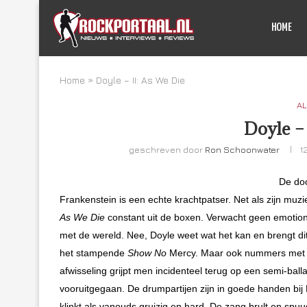
HOME
Home
»
Doyle – II: As We Die
AL
Doyle –
geschreven door
Ron Schoonwater
1
De doo
Frankenstein is een echte krachtpatser. Net als zijn muzi
As We Die
constant
uit de boxen. Verwacht geen emotione
met de wereld. Nee, Doyle weet wat het kan en brengt dit
het stampende
Show No
Mercy. Maar ook nummers met
afwisseling grijpt men incidenteel terug op een semi-ball
vooruitgegaan. De drumpartijen zijn in goede handen bij
klinkt als vanouds gruizig en hard. De zang brult en spuug