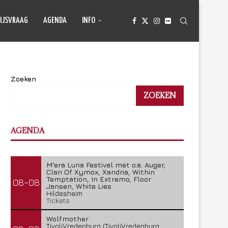
IJSVRAAG
AGENDA
INFO
Zoeken
ZOEKEN
AGENDA
M'era Luna Festival met o.a. Auger,
Clan Of Xymox, Xandria, Within
Temptation, In Extremo, Floor
08-08
Jansen, White Lies
Hildesheim
Tickets
Wolfmother
TivoliVredenburg (TivoliVredenburg