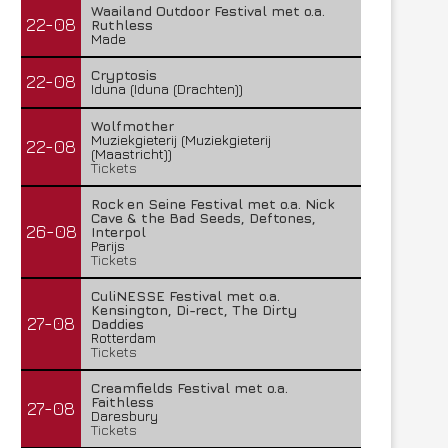
Waailand Outdoor Festival met o.a.
22-08
Ruthless
Made
Cryptosis
22-08
Iduna (Iduna (Drachten))
Wolfmother
Muziekgieterij (Muziekgieterij
22-08
(Maastricht))
Tickets
Rock en Seine Festival met o.a. Nick
Cave & the Bad Seeds, Deftones,
26-08
Interpol
Parijs
Tickets
CuliNESSE Festival met o.a.
Kensington, Di-rect, The Dirty
27-08
Daddies
Rotterdam
Tickets
Creamfields Festival met o.a.
Faithless
27-08
Daresbury
Tickets