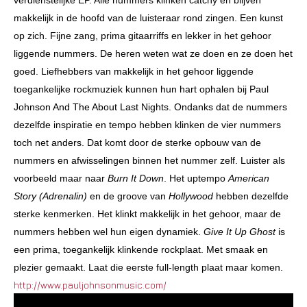
verdienstelijke EP. Alle nummers klinken catchy en blijven
makkelijk in de hoofd van de luisteraar rond zingen. Een kunst
op zich. Fijne zang, prima gitaarriffs en lekker in het gehoor
liggende nummers. De heren weten wat ze doen en ze doen het
goed. Liefhebbers van makkelijk in het gehoor liggende
toegankelijke rockmuziek kunnen hun hart ophalen bij Paul
Johnson And The About Last Nights. Ondanks dat de nummers
dezelfde inspiratie en tempo hebben klinken de vier nummers
toch net anders. Dat komt door de sterke opbouw van de
nummers en afwisselingen binnen het nummer zelf. Luister als
voorbeeld maar naar
Burn It Down
. Het uptempo
American
Story (Adrenalin)
en de groove van
Hollywood
hebben dezelfde
sterke kenmerken. Het klinkt makkelijk in het gehoor, maar de
nummers hebben wel hun eigen dynamiek.
Give It Up Ghost
is
een prima, toegankelijk klinkende rockplaat. Met smaak en
plezier gemaakt. Laat die eerste full-length plaat maar komen.
http://www.pauljohnsonmusic.com/