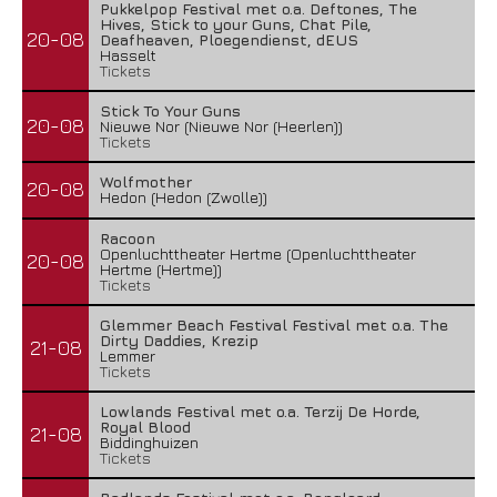
Pukkelpop Festival met o.a. Deftones, The
Hives, Stick to your Guns, Chat Pile,
20-08
Deafheaven, Ploegendienst, dEUS
Hasselt
Tickets
Stick To Your Guns
20-08
Nieuwe Nor (Nieuwe Nor (Heerlen))
Tickets
Wolfmother
20-08
Hedon (Hedon (Zwolle))
Racoon
Openluchttheater Hertme (Openluchttheater
20-08
Hertme (Hertme))
Tickets
Glemmer Beach Festival Festival met o.a. The
Dirty Daddies, Krezip
21-08
Lemmer
Tickets
Lowlands Festival met o.a. Terzij De Horde,
Royal Blood
21-08
Biddinghuizen
Tickets