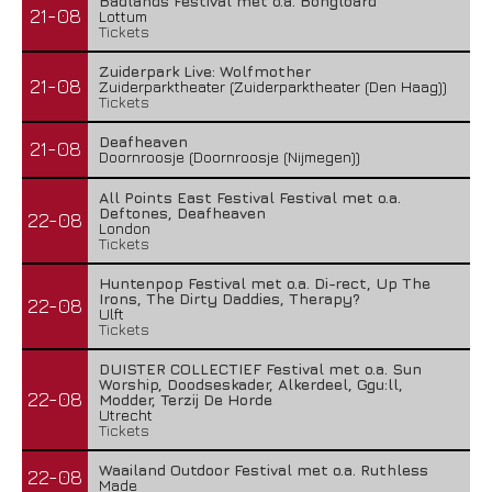
Badlands Festival met o.a. Bongloard
21-08
Lottum
Tickets
Zuiderpark Live: Wolfmother
21-08
Zuiderparktheater (Zuiderparktheater (Den Haag))
Tickets
Deafheaven
21-08
Doornroosje (Doornroosje (Nijmegen))
All Points East Festival Festival met o.a.
Deftones, Deafheaven
22-08
London
Tickets
Huntenpop Festival met o.a. Di-rect, Up The
Irons, The Dirty Daddies, Therapy?
22-08
Ulft
Tickets
DUISTER COLLECTIEF Festival met o.a. Sun
Worship, Doodseskader, Alkerdeel, Ggu:ll,
22-08
Modder, Terzij De Horde
Utrecht
Tickets
Waailand Outdoor Festival met o.a. Ruthless
22-08
Made