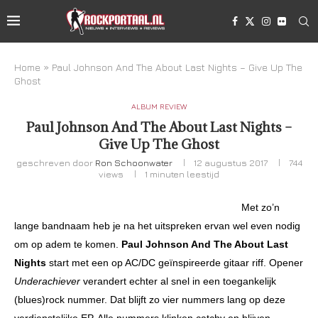
Home
»
Paul Johnson And The About Last Nights – Give Up The
Ghost
ALBUM REVIEW
Paul Johnson And The About Last Nights –
Give Up The Ghost
geschreven door
Ron Schoonwater
12 augustus 2017
744
views
1 minuten leestijd
Met zo’n
lange bandnaam heb je na het uitspreken ervan wel even nodig
om op adem te komen.
Paul Johnson And The About Last
Nights
start met een op AC/DC geïnspireerde gitaar riff. Opener
Underachiever
verandert echter al snel in een toegankelijk
(blues)rock nummer. Dat blijft zo vier nummers lang op deze