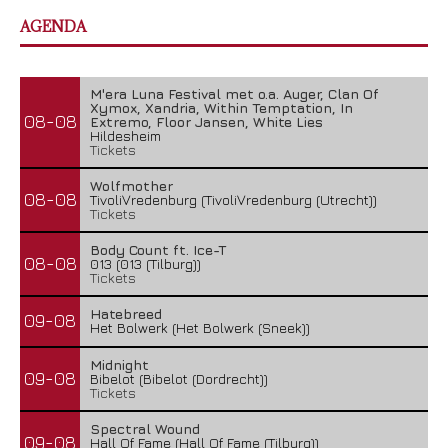
AGENDA
M'era Luna Festival met o.a. Auger, Clan Of
Xymox, Xandria, Within Temptation, In
08-08
Extremo, Floor Jansen, White Lies
Hildesheim
Tickets
Wolfmother
08-08
TivoliVredenburg (TivoliVredenburg (Utrecht))
Tickets
Body Count ft. Ice-T
08-08
013 (013 (Tilburg))
Tickets
Hatebreed
09-08
Het Bolwerk (Het Bolwerk (Sneek))
Midnight
09-08
Bibelot (Bibelot (Dordrecht))
Tickets
Spectral Wound
09-08
Hall Of Fame (Hall Of Fame (Tilburg))