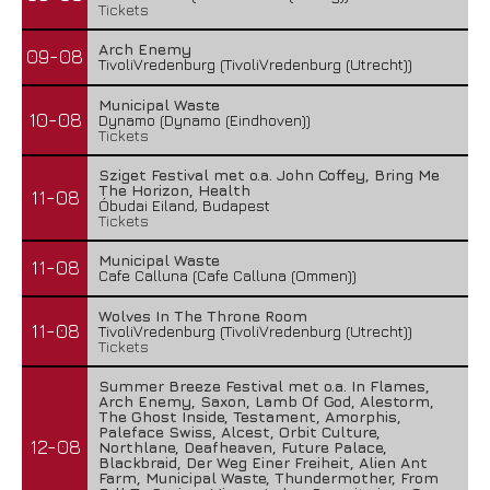
Tickets
Arch Enemy
09-08
TivoliVredenburg (TivoliVredenburg (Utrecht))
Municipal Waste
10-08
Dynamo (Dynamo (Eindhoven))
Tickets
Sziget Festival met o.a. John Coffey, Bring Me
The Horizon, Health
11-08
Óbudai Eiland, Budapest
Tickets
Municipal Waste
11-08
Cafe Calluna (Cafe Calluna (Ommen))
Wolves In The Throne Room
11-08
TivoliVredenburg (TivoliVredenburg (Utrecht))
Tickets
Summer Breeze Festival met o.a. In Flames,
Arch Enemy, Saxon, Lamb Of God, Alestorm,
The Ghost Inside, Testament, Amorphis,
Paleface Swiss, Alcest, Orbit Culture,
12-08
Northlane, Deafheaven, Future Palace,
Blackbraid, Der Weg Einer Freiheit, Alien Ant
Farm, Municipal Waste, Thundermother, From