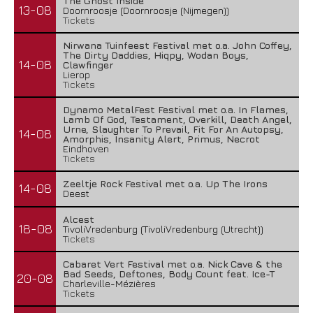
The Ghost Inside
13-08
Doornroosje (Doornroosje (Nijmegen))
Tickets
Nirwana Tuinfeest Festival met o.a. John Coffey,
The Dirty Daddies, Hiqpy, Wodan Boys,
14-08
Clawfinger
Lierop
Tickets
Dynamo MetalFest Festival met o.a. In Flames,
Lamb Of God, Testament, Overkill, Death Angel,
Urne, Slaughter To Prevail, Fit For An Autopsy,
14-08
Amorphis, Insanity Alert, Primus, Necrot
Eindhoven
Tickets
Zeeltje Rock Festival met o.a. Up The Irons
14-08
Deest
Alcest
18-08
TivoliVredenburg (TivoliVredenburg (Utrecht))
Tickets
Cabaret Vert Festival met o.a. Nick Cave & the
Bad Seeds, Deftones, Body Count feat. Ice-T
20-08
Charleville-Mézières
Tickets