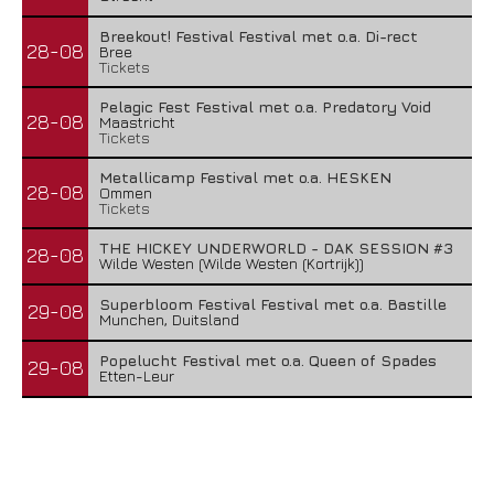
Breekout! Festival Festival met o.a. Di-rect
28-08
Bree
Tickets
Pelagic Fest Festival met o.a. Predatory Void
28-08
Maastricht
Tickets
Metallicamp Festival met o.a. HESKEN
28-08
Ommen
Tickets
THE HICKEY UNDERWORLD - DAK SESSION #3
28-08
Wilde Westen (Wilde Westen (Kortrijk))
Superbloom Festival Festival met o.a. Bastille
29-08
Munchen, Duitsland
Popelucht Festival met o.a. Queen of Spades
29-08
Etten-Leur