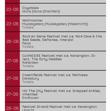
Cryptosis
22-08
Iduna (Iduna (Drachten))
Wolfmother
22-08
Muziekgieterij (Muziekgieterij (Maastricht))
Tickets
Rock en Seine Festival met o.a. Nick Cave & the
Bad Seeds, Deftones, Interpol
26-08
Parijs
Tickets
CuliNESSE Festival met o.a. Kensington, Di-
rect, The Dirty Daddies
27-08
Rotterdam
Tickets
Creamfields Festival met o.a. Faithless
27-08
Daresbury
Tickets
Hit The City Festival met o.a. Snapped Ankles,
27-08
Inherited
Eindhoven
Festival Strand Festival met o.a. Kensington
28-08
Utrecht