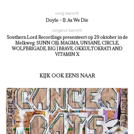
vorig bericht
Doyle – II: As We Die
volgend bericht
Southern Lord Recordings presenteert op 29 oktober in de
Melkweg: SUNN O))), MAGMA, UNSANE, CIRCLE,
WOLFBRIGADE, BIG | BRAVE, OKKULTOKRATI AND
VITAMIN X
KIJK OOK EENS NAAR