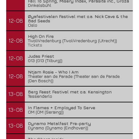
Fall To Spring, Misery Index, Parasite inc., Groza
Dinkelsbühl
Øyafestivalen Festival met o.a. Nick Cave & the
12-08
Bad Seeds
Oslo
High On Fire
12-08
TivoliVredenburg (TivoliVredenburg (Utrecht))
Tickets
Judas Priest
12-08
013 (013 (Tilburg))
Ntjam Rosie - Who I Am
12-08
Theater aan de Parade (Theater aan de Parade
(Den Bosch))
Berg Feest Festival met o.a. Kensington
13-08
Tessenderlo
In Flames + Employed To Serve
13-08
OM (OM (Seraing))
Dynamo Metalfest Pre-party
13-08
Dynamo (Dynamo (Eindhoven))