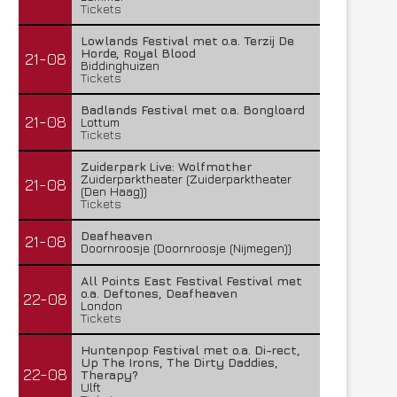
Tickets
Lowlands Festival met o.a. Terzij De
Horde, Royal Blood
21-08
Biddinghuizen
Tickets
Badlands Festival met o.a. Bongloard
21-08
Lottum
Tickets
Zuiderpark Live: Wolfmother
Zuiderparktheater (Zuiderparktheater
21-08
(Den Haag))
Tickets
Deafheaven
21-08
Doornroosje (Doornroosje (Nijmegen))
All Points East Festival Festival met
o.a. Deftones, Deafheaven
22-08
London
Tickets
Huntenpop Festival met o.a. Di-rect,
Up The Irons, The Dirty Daddies,
22-08
Therapy?
Ulft