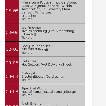
M'era Luna Festival met o.a. Auger,
Clan Of Xymox, Xandria, Within
Temptation, In Extremo, Floor
08-08
Jansen, White Lies
Hildesheim
Tickets
Wolfmother
TivoliVredenburg (TivoliVredenburg
08-08
(Utrecht))
Tickets
Body Count ft. Ice-T
08-08
013 (013 (Tilburg))
Tickets
Hatebreed
09-08
Het Bolwerk (Het Bolwerk (Sneek))
Midnight
09-08
Bibelot (Bibelot (Dordrecht))
Tickets
Spectral Wound
09-08
Hall Of Fame (Hall Of Fame (Tilburg))
Tickets
Arch Enemy