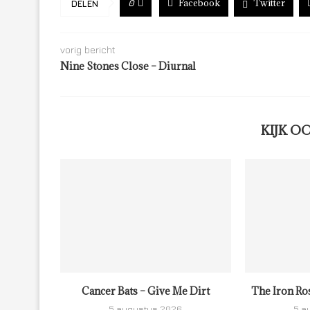
Facebook
Twitter
0
DELEN
vorig bericht
Nine Stones Close – Diurnal
KIJK O
Cancer Bats – Give Me Dirt
The Iron Ro
5 augustus 2026
5 a