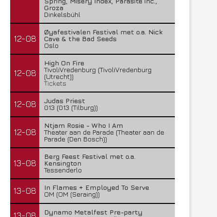
Spring, Misery Index, Parasite inc.,
Groza
Dinkelsbühl
Øyafestivalen Festival met o.a. Nick
12-08
Cave & the Bad Seeds
Oslo
High On Fire
TivoliVredenburg (TivoliVredenburg
12-08
(Utrecht))
Tickets
Judas Priest
12-08
013 (013 (Tilburg))
Ntjam Rosie - Who I Am
12-08
Theater aan de Parade (Theater aan de
Parade (Den Bosch))
Berg Feest Festival met o.a.
13-08
Kensington
Tessenderlo
In Flames + Employed To Serve
13-08
OM (OM (Seraing))
Dynamo Metalfest Pre-party
13-08