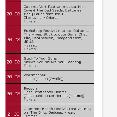
Cabaret Vert Festival met o.a. Nick
Cave & the Bad Seeds, Deftones,
20-08
Body Count feat. Ice-T
Charleville-Mézières
Tickets
Pukkelpop Festival met o.a. Deftones,
The Hives, Stick to your Guns, Chat
Pile, Deafheaven, Ploegendienst,
20-08
dEUS
Hasselt
Tickets
Stick To Your Guns
20-08
Nieuwe Nor (Nieuwe Nor (Heerlen))
Tickets
Wolfmother
20-08
Hedon (Hedon (Zwolle))
Racoon
Openluchttheater Hertme
20-08
(Openluchttheater Hertme (Hertme))
Tickets
Glemmer Beach Festival Festival met
o.a. The Dirty Daddies, Krezip
21-08
Lemmer