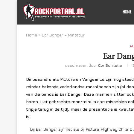
HOME
Home
»
Ear Danger – Minotaur
AL
Ear Dang
geschreven door
Cor Schilstra
1
Dinosauriërs als Picture en Vengeance zijn nog steed
minder bekende vaderlandse metalbands zijn (al dan
van die bands is Ear Danger. Deze mannen zitten ook 
horen. Het gebrachte repertoire is dan misschien ook
tripje terug in de tijd), maar de presentatie is kwali
is.
Bij Ear Danger zijn net als bij Picture, Highway Chile