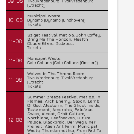
09-08
TivoliVredenburg (TivoliVredenburg
(Utrecht))
Municipal Waste
10-08
Dynamo (Dynamo (Eindhoven))
Tickets
Sziget Festival met o.a. John Coffey,
Bring Me The Horizon, Health
11-08
Óbudai Eiland, Budapest
Tickets
Municipal Waste
11-08
Cafe Calluna (Cafe Calluna (Ommen))
Wolves In The Throne Room
TivoliVredenburg (TivoliVredenburg
11-08
(Utrecht))
Tickets
Summer Breeze Festival met o.a. In
Flames, Arch Enemy, Saxon, Lamb
Of God, Alestorm, The Ghost Inside,
Testament, Amorphis, Paleface
Swiss, Alcest, Orbit Culture,
Northlane, Deafheaven, Future
12-08
Palace, Blackbraid, Der Weg Einer
Freiheit, Alien Ant Farm, Municipal
Waste, Thundermother, From Fall To