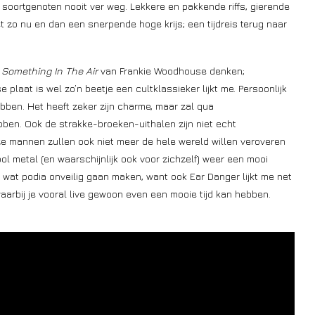
 soortgenoten nooit ver weg. Lekkere en pakkende riffs, gierende
 zo nu en dan een snerpende hoge krijs; een tijdreis terug naar
n
Something In The Air
van Frankie Woodhouse denken;
plaat is wel zo’n beetje een cultklassieker lijkt me. Persoonlijk
hebben. Het heeft zeker zijn charme, maar zal qua
bben. Ook de strakke-broeken-uithalen zijn niet echt
ze mannen zullen ook niet meer de hele wereld willen veroveren
ol metal (en waarschijnlijk ook voor zichzelf) weer een mooi
 wat podia onveilig gaan maken, want ook Ear Danger lijkt me net
arbij je vooral live gewoon even een mooie tijd kan hebben.