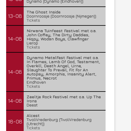
Dynamo (Dynamo (Eindhoven))
The Ghost Inside
13-08
Doornroosje (Doornroosje (Nijmegen))
Tickets
Nirwana Tuinfeest Festival met o.a.
John Coffey, The Dirty Daddies,
14-08
Hiqpy, Wodan Boys, Clawfinger
Lierop
Tickets
Dynamo MetalFest Festival met o.a.
In Flames, Lamb Of God, Testament,
Overkill, Death Angel, Urne,
Slaughter To Prevail, Fit For An
14-08
Autopsy, Amorphis, Insanity Alert,
Primus, Necrot
Eindhoven
Tickets
Zeeltje Rock Festival met o.a. Up The
14-08
Irons
Deest
Alcest
TivoliVredenburg (TivoliVredenburg
18-08
(Utrecht))
Tickets