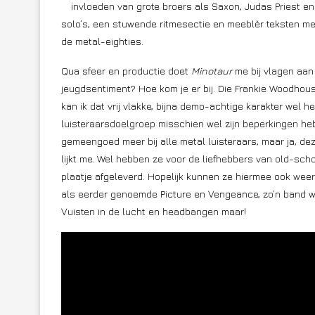
invloeden van grote broers als Saxon, Judas Priest en
solo’s, een stuwende ritmesectie en meeblèr teksten met
de metal-eighties.
Qua sfeer en productie doet
Minotaur
me bij vlagen aa
jeugdsentiment? Hoe kom je er bij. Die Frankie Woodhouse 
kan ik dat vrij vlakke, bijna demo-achtige karakter wel 
luisteraarsdoelgroep misschien wel zijn beperkingen he
gemeengoed meer bij alle metal luisteraars, maar ja, de
lijkt me. Wel hebben ze voor de liefhebbers van old-scho
plaatje afgeleverd. Hopelijk kunnen ze hiermee ook weer
als eerder genoemde Picture en Vengeance, zo’n band wa
Vuisten in de lucht en headbangen maar!