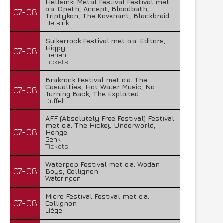
Hellsinki Metal Festival Festival met
o.a. Opeth, Accept, Bloodbath,
07-08
Triptykon, The Kovenant, Blackbraid
Helsinki
Suikerrock Festival met o.a. Editors,
Hiqpy
07-08
Tienen
Tickets
Brakrock Festival met o.a. The
Casualties, Hot Water Music, No
07-08
Turning Back, The Exploited
Duffel
AFF (Absolutely Free Festival) Festival
met o.a. The Hickey Underworld,
07-08
Henge
Genk
Tickets
Waterpop Festival met o.a. Wodan
07-08
Boys, Collignon
Wateringen
Micro Festival Festival met o.a.
07-08
Collignon
Liège