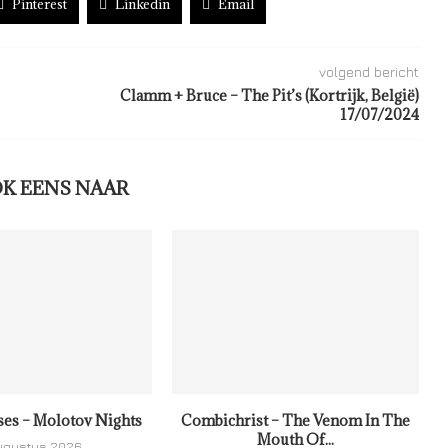
Pinterest
Linkedin
Email
volgend bericht
Clamm + Bruce – The Pit’s (Kortrijk, België)
17/07/2024
OK EENS NAAR
ses – Molotov Nights
Combichrist – The Venom In The
Mouth Of...
ugustus 2026