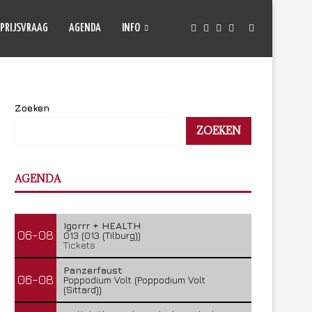
PRIJSVRAAG
AGENDA
INFO
Zoeken
ZOEKEN
AGENDA
Igorrr + HEALTH
06-08
013 (013 (Tilburg))
Tickets
Panzerfaust
06-08
Poppodium Volt (Poppodium Volt
(Sittard))