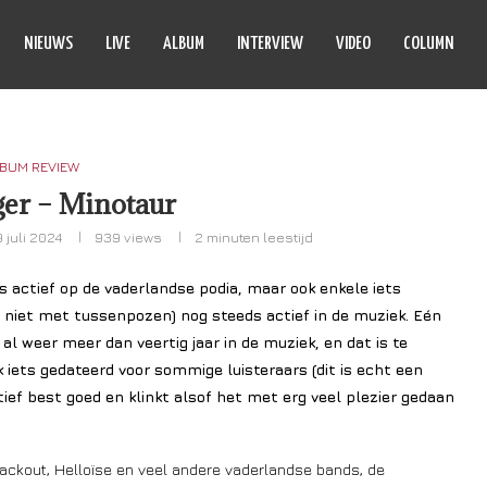
NIEUWS
LIVE
ALBUM
INTERVIEW
VIDEO
COLUMN
BUM REVIEW
er – Minotaur
9 juli 2024
939
views
2 minuten leestijd
s actief op de vaderlandse podia, maar ook enkele iets
 niet met tussenpozen) nog steeds actief in de muziek. Eén
al weer meer dan veertig jaar in de muziek, en dat is te
 iets gedateerd voor sommige luisteraars (dit is echt een
tatief best goed en klinkt alsof het met erg veel plezier gedaan
, Blackout, Helloïse en veel andere vaderlandse bands, de