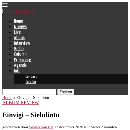
Home
Nieuws
Live
Album
Interview
Video
Column
Prijsvraag
Agenda
Info
Contact
Colofon
Zoeken
Home
»
Einvigi – Sielulintu
ALBUM REVIEW
Einvigi – Sielulintu
geschreven door
Wouter van Hal
12 december 2020
827
views
2 minuten