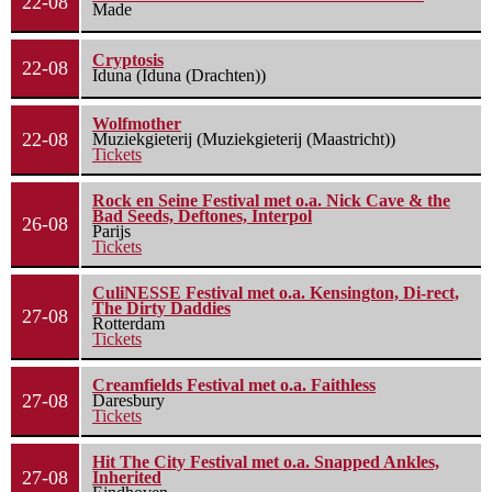
22-08
Made
Cryptosis
22-08
Iduna (Iduna (Drachten))
Wolfmother
22-08
Muziekgieterij (Muziekgieterij (Maastricht))
Tickets
Rock en Seine Festival met o.a. Nick Cave & the
Bad Seeds, Deftones, Interpol
26-08
Parijs
Tickets
CuliNESSE Festival met o.a. Kensington, Di-rect,
The Dirty Daddies
27-08
Rotterdam
Tickets
Creamfields Festival met o.a. Faithless
27-08
Daresbury
Tickets
Hit The City Festival met o.a. Snapped Ankles,
27-08
Inherited