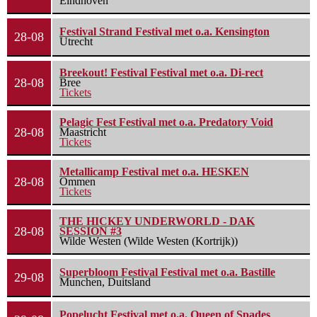
Eindhoven
Festival Strand Festival met o.a. Kensington
28-08
Utrecht
Breekout! Festival Festival met o.a. Di-rect
28-08
Bree
Tickets
Pelagic Fest Festival met o.a. Predatory Void
28-08
Maastricht
Tickets
Metallicamp Festival met o.a. HESKEN
28-08
Ommen
Tickets
THE HICKEY UNDERWORLD - DAK
28-08
SESSION #3
Wilde Westen (Wilde Westen (Kortrijk))
Superbloom Festival Festival met o.a. Bastille
29-08
Munchen, Duitsland
Popelucht Festival met o.a. Queen of Spades