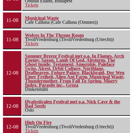
Óbudai Eiland, Budapest
Tickets
Municipal Waste
11-08
Cafe Calluna (Cafe Calluna (Ommen))
Wolves In The Throne Room
11-08
TivoliVredenburg (TivoliVredenburg (Utrecht))
Tickets
Summer Breeze Festival met o.a. In Flames, Arch
Enemy, Saxon, Lamb Of God, Alestorm, The
Ghost Inside, Testament, Amorphis, Paleface
Swiss, Alcest, Orbit Culture, Northlane,
12-08
Deafheaven, Future Palace, Blackbraid, Der Weg
Einer Freiheit, Alien Ant Farm, Municipal Waste,
Thundermother, From Fall To Spring, Misery
Index, Parasite inc., Groza
Dinkelsbühl
Øyafestivalen Festival met o.a. Nick Cave & the
12-08
Bad Seeds
Oslo
High On Fire
12-08
TivoliVredenburg (TivoliVredenburg (Utrecht))
Tickets