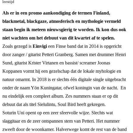
leestijd
Als er in een promo aankondiging de termen Finland,
blackmetal, blackgaze, atmosferisch en mythologie vermeld
staan begin ik meteen nieuwsgierig te worden. Ik kon dus ook
niet wachten om het debuut van dit kwartet af te spelen.
Zoals gezegd is
Einvigi
een Finse band dat in 2014 is opgericht
door zanger / gitarist Petteri Granberg. Samen met drummer Henri
Sund, gitarist Krister Virtanen en bassist/ screamer Joonas
Koppanen vormt hij een gezelschap dat de lokale myhologie en
natuur omarmt. In 2018 is er slechts één digitale single uitgebracht
onder de naam Yön Kuningatar, ofwel koningin van de nacht. En
nu eindelijk een compleet album. Zes nummers staan er op dit
debuut dat als titel Sielulintu, Soul Bird heeft gekregen.
Soturin Uni opent op een zeer sfeervolle wijze. Slechts wat
slaggitaar en de zeer ontspannen stem van Petteri. Het nummer
zweeft door de woonkamer. Halverwege komt de rest van de band