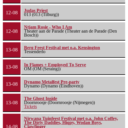
Judas Priest
12-08
013 (013 (Tilburg))
Ntjam Rosie - Who I Am
12-08
Theater aan de Parade (Theater aan de Parade (Den
Bosch))
Berg Feest Festival met o.a. Kensington
13-08
Tessenderlo
In Flames + Employed To Serve
13-08
OM (OM (Seraing))
Dynamo Metalfest Pre-party
13-08
Dynamo (Dynamo (Eindhoven))
The Ghost Inside
13-08
Doornroosje (Doornroosje (Nijmegen))
Tickets
Nirwana Tuinfeest Festival met o.a. John Coffey,
The Dirty Daddies, Hiqpy, Wodan Boys,
14-08
Clawfinger