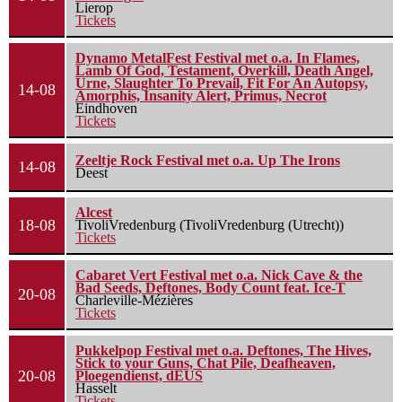
Lierop
Tickets
Dynamo MetalFest Festival met o.a. In Flames,
Lamb Of God, Testament, Overkill, Death Angel,
Urne, Slaughter To Prevail, Fit For An Autopsy,
14-08
Amorphis, Insanity Alert, Primus, Necrot
Eindhoven
Tickets
Zeeltje Rock Festival met o.a. Up The Irons
14-08
Deest
Alcest
18-08
TivoliVredenburg (TivoliVredenburg (Utrecht))
Tickets
Cabaret Vert Festival met o.a. Nick Cave & the
Bad Seeds, Deftones, Body Count feat. Ice-T
20-08
Charleville-Mézières
Tickets
Pukkelpop Festival met o.a. Deftones, The Hives,
Stick to your Guns, Chat Pile, Deafheaven,
20-08
Ploegendienst, dEUS
Hasselt
Tickets