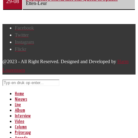
29-08
Etten-Leur
Facebook
Twitter
Instagram
Flickr
@2023 - All Right Reserved. Designed and Developed by
Harm
Lourenssen
Home
Nieuws
Live
Album
Interview
Video
Column
Prijsvraag