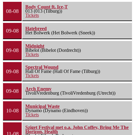
Body Count ft. Ice-T
08-08
013 (013 (Tilburg))
Tickets
Hatebreed
09-08
Het Bolwerk (Het Bolwerk (Sneek))
Midnight
09-08
Bibelot (Bibelot (Dordrecht))
Tickets
Spectral Wound
09-08
Hall Of Fame (Hall Of Fame (Tilburg))
Tickets
Arch Enemy
09-08
TivoliVredenburg (TivoliVredenburg (Utrecht))
Municipal Waste
10-08
Dynamo (Dynamo (Eindhoven))
Tickets
Sziget Festival met o.a. John Coffey, Bring Me The
Horizon, Health
11-08