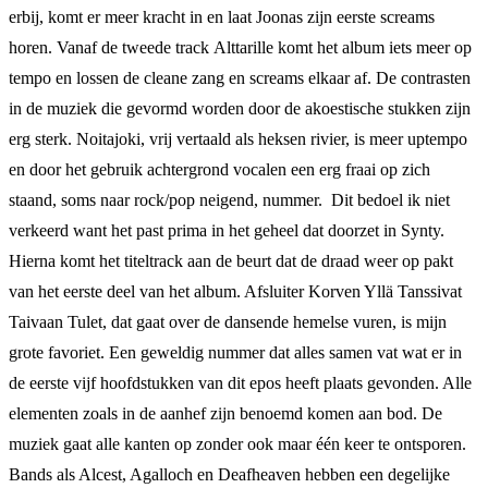
erbij, komt er meer kracht in en laat Joonas zijn eerste screams
horen. Vanaf de tweede track Alttarille komt het album iets meer op
tempo en lossen de cleane zang en screams elkaar af. De contrasten
in de muziek die gevormd worden door de akoestische stukken zijn
erg sterk. Noitajoki, vrij vertaald als heksen rivier, is meer uptempo
en door het gebruik achtergrond vocalen een erg fraai op zich
staand, soms naar rock/pop neigend, nummer. Dit bedoel ik niet
verkeerd want het past prima in het geheel dat doorzet in Synty.
Hierna komt het titeltrack aan de beurt dat de draad weer op pakt
van het eerste deel van het album. Afsluiter Korven Yllä Tanssivat
Taivaan Tulet, dat gaat over de dansende hemelse vuren, is mijn
grote favoriet. Een geweldig nummer dat alles samen vat wat er in
de eerste vijf hoofdstukken van dit epos heeft plaats gevonden. Alle
elementen zoals in de aanhef zijn benoemd komen aan bod. De
muziek gaat alle kanten op zonder ook maar één keer te ontsporen.
Bands als Alcest, Agalloch en Deafheaven hebben een degelijke