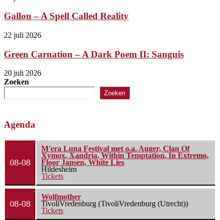
Gallon – A Spell Called Reality
22 juli 2026
Green Carnation – A Dark Poem II: Sanguis
20 juli 2026
Zoeken
Zoeken
Agenda
M'era Luna Festival met o.a. Auger, Clan Of
Xymox, Xandria, Within Temptation, In Extremo,
08-08
Floor Jansen, White Lies
Hildesheim
Tickets
Wolfmother
08-08
TivoliVredenburg (TivoliVredenburg (Utrecht))
Tickets