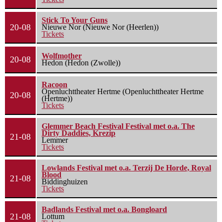
Stick To Your Guns
20-08
Nieuwe Nor (Nieuwe Nor (Heerlen))
Tickets
Wolfmother
20-08
Hedon (Hedon (Zwolle))
Racoon
Openluchttheater Hertme (Openluchttheater Hertme
20-08
(Hertme))
Tickets
Glemmer Beach Festival Festival met o.a. The
Dirty Daddies, Krezip
21-08
Lemmer
Tickets
Lowlands Festival met o.a. Terzij De Horde, Royal
Blood
21-08
Biddinghuizen
Tickets
Badlands Festival met o.a. Bongloard
21-08
Lottum