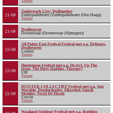
Tickets
Zuiderpark Live: Wolfmother
21-08
Zuiderparktheater (Zuiderparktheater (Den Haag))
Tickets
Deafheaven
21-08
Doornroosje (Doornroosje (Nijmegen))
All Points East Festival Festival met o.a. Deftones,
Deafheaven
22-08
London
Tickets
Huntenpop Festival met o.a. Di-rect, Up The
Irons, The Dirty Daddies, Therapy?
22-08
Ulft
Tickets
DUISTER COLLECTIEF Festival met o.a. Sun
Worship, Doodseskader, Alkerdeel, Ggu:ll,
22-08
Modder, Terzij De Horde
Utrecht
Tickets
Waailand Outdoor Festival met o.a. Ruthless