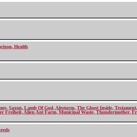
orizon, Health
my, Saxon, Lamb Of God, Alestorm, The Ghost Inside, Testament, A
r Freiheit, Alien Ant Farm, Municipal Waste, Thundermother, Fro
Seeds