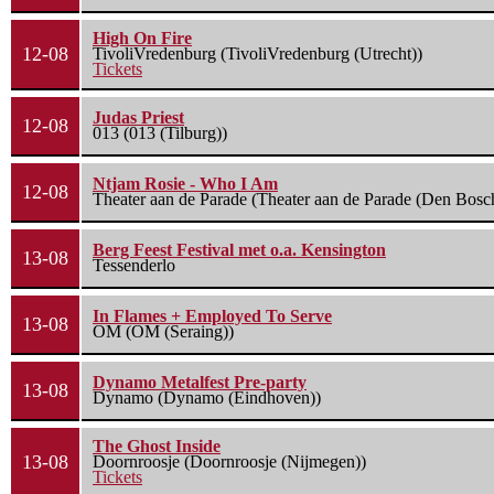
High On Fire
12-08
TivoliVredenburg (TivoliVredenburg (Utrecht))
Tickets
Judas Priest
12-08
013 (013 (Tilburg))
Ntjam Rosie - Who I Am
12-08
Theater aan de Parade (Theater aan de Parade (Den Bosc
Berg Feest Festival met o.a. Kensington
13-08
Tessenderlo
In Flames + Employed To Serve
13-08
OM (OM (Seraing))
Dynamo Metalfest Pre-party
13-08
Dynamo (Dynamo (Eindhoven))
The Ghost Inside
13-08
Doornroosje (Doornroosje (Nijmegen))
Tickets