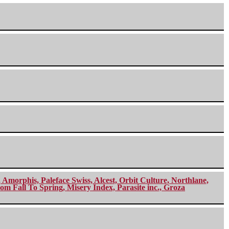
morphis, Paleface Swiss, Alcest, Orbit Culture, Northlane,
m Fall To Spring, Misery Index, Parasite inc., Groza