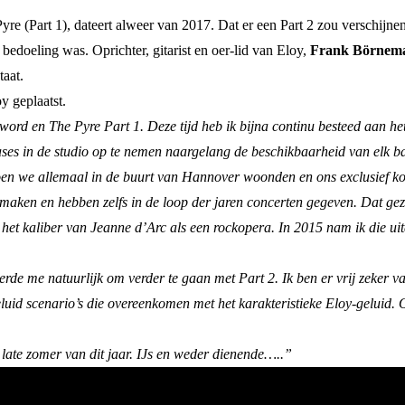
re (Part 1), dateert alweer van 2017. Dat er een Part 2 zou verschijne
edoeling was. Oprichter, gitarist en oer-lid van Eloy,
Frank Börnem
taat.
y geplaatst.
Sword en The Pyre Part 1. Deze tijd heb ik bijna continu besteed aan h
fases in de studio op te nemen naargelang de beschikbaarheid van elk b
toen we allemaal in de buurt van Hannover woonden en ons exclusief 
te maken en hebben zelfs in de loop der jaren concerten gegeven. Dat g
n het kaliber van Jeanne d’Arc als een rockopera.
In 2015 nam ik die ui
de me natuurlijk om verder te gaan met Part 2. Ik ben er vrij zeker van 
luid scenario’s die overeenkomen met het karakteristieke Eloy-geluid.
e late zomer van dit jaar. IJs en weder dienende…..”