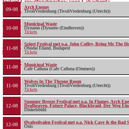
Instant Crowdfundingshow voor Labasheeda
Arch Enemy
09-08
TivoliVredenburg (TivoliVredenburg (Utrecht))
3 juni 2026
Bospop maakt blokkenschema bekend
Municipal Waste
10-08
Dynamo (Dynamo (Eindhoven))
Tickets
27 mei 2026
Sziget Festival met o.a. John Coffey, Bring Me The H
Down The Rabbit Hole maakt blokkenschema
11-08
Óbudai Eiland, Budapest
bekend
Tickets
18 mei 2026
Municipal Waste
11-08
Cafe Calluna (Cafe Calluna (Ommen))
Wolves In The Throne Room
11-08
TivoliVredenburg (TivoliVredenburg (Utrecht))
Tickets
Summer Breeze Festival met o.a. In Flames, Arch Ene
12-08
Deafheaven, Future Palace, Blackbraid, Der Weg Eine
Dinkelsbühl
Øyafestivalen Festival met o.a. Nick Cave & the Bad 
12-08
Oslo