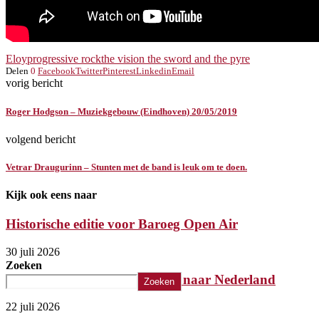
Eloy
progressive rock
the vision the sword and the pyre
Delen
0
Facebook
Twitter
Pinterest
Linkedin
Email
vorig bericht
Roger Hodgson – Muziekgebouw (Eindhoven) 20/05/2019
volgend bericht
Vetrar Draugurinn – Stunten met de band is leuk om te doen.
Kijk ook eens naar
Historische editie voor Baroeg Open Air
30 juli 2026
Zoeken
Killer komt met laatste album naar Nederland
Zoeken
22 juli 2026