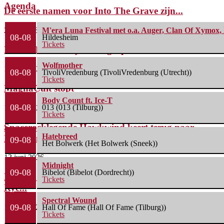
Agenda
De eerste namen voor Into The Grave zijn...
2 juli 2026
M'era Luna Festival met o.a. Auger, Clan Of Xymox, 
08-08
Hildesheim
Tickets
FleXanT – Bloody Photographer
Wolfmother
19 juni 2026
08-08
TivoliVredenburg (TivoliVredenburg (Utrecht))
Tickets
MagnaCult stopt
Body Count ft. Ice-T
08-08
013 (013 (Tilburg))
13 juni 2026
Tickets
Spacerocklegende Hawkwind keert terug naar
Hatebreed
Nederland met nieuw...
09-08
Het Bolwerk (Het Bolwerk (Sneek))
13 juni 2026
Midnight
09-08
Bibelot (Bibelot (Dordrecht))
Line-up compleet: Cân Bardd, Illumishade en Leah
Tickets
Rye...
Spectral Wound
09-08
11 juni 2026
Hall Of Fame (Hall Of Fame (Tilburg))
Tickets