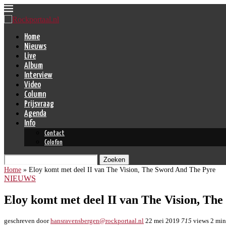
Home
Nieuws
Live
Album
Interview
Video
Column
Prijsvraag
Agenda
Info
Contact
Colofon
Zoeken
Home
»
Eloy komt met deel II van The Vision, The Sword And The Pyre
NIEUWS
Eloy komt met deel II van The Vision, Th
geschreven door
hansravensbergen@rockportaal.nl
22 mei 2019
715
views
2 min