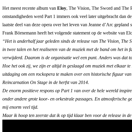
Het meest recente album van
Eloy
, The Vision, The Sword and The Py
omstandigheden werd Part 1 immers ook veel later uitgebracht dan de b
laatste deel van deze opera over het leven van Jeanne d’Arc gepland s
Frank Börnemann heeft het volgende statement op de website van Elo
“Het is anderhalf jaar geleden sinds de release van The Vision, The 
in twee talen en het realiseren van de muziek met de band om het in 
verwijderd. Daarom is de organisatie wel een punt. Anders was dat 
Hoe het ook zij, we zijn er altijd in geslaagd om muziek met elkaar 
uitdaging om een ​​rockopera te maken over een historische figuur va
Reincarnation On Stage in de herfst van 2014.
De enorm positieve respons op Part 1 van over de hele wereld inspireer
onder andere grote koor- en orkestrale passages. En atmosferische ge
mij enorm veel tijd.
Maar ik hoop ten zeerste dat ik op tijd klaar ben voor de release in d