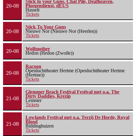
Stick to your Guns, Chat Pile, Deafheaven,
20-08
Ploegendienst, dEUS
Hasselt
Tickets
Stick To Your Guns
20-08
Nieuwe Nor (Nieuwe Nor (Heerlen))
Tickets
Wolfmother
20-08
Hedon (Hedon (Zwolle))
Racoon
Openluchttheater Hertme (Openluchttheater Hertme
20-08
(Hertme))
Tickets
Glemmer Beach Festival Festival met o.a. The
Dirty Daddies, Krezip
21-08
Lemmer
Tickets
Lowlands Festival met o.a. Terzij De Horde, Royal
Blood
21-08
Biddinghuizen
Tickets