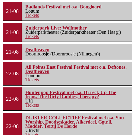
Badlands Festival met o.a. Bongloard
21-08
Lottum
Tickets
Zuiderpark Live: Wolfmother
21-08
Zuiderparktheater (Zuiderparktheater (Den Haag))
Tickets
Deafheaven
21-08
Doornroosje (Doornroosje (Nijmegen))
All Points East Festival Festival met o.a. Deftones,
Deafheaven
22-08
London
Tickets
Huntenpop Festival met o.a. Di-rect, Up The
Irons, The Dirty Daddies, Therapy?
22-08
Ulft
Tickets
DUISTER COLLECTIEF Festival met o.a. Sun
Worship, Doodseskader, Alkerdeel, Ggu:ll,
22-08
Modder, Terzij De Horde
Utrecht
Tickets