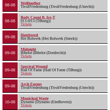
Wolfmother
08-08
TivoliVredenburg (TivoliVredenburg (Utrecht))
Body Count ft. Ice-T
08-08
013 (013 (Tilburg))
Tickets
Hatebreed
09-08
Het Bolwerk (Het Bolwerk (Sneek))
Midnight
09-08
Bibelot (Bibelot (Dordrecht))
Tickets
Spectral Wound
09-08
Hall Of Fame (Hall Of Fame (Tilburg))
Tickets
Arch Enemy
09-08
TivoliVredenburg (TivoliVredenburg (Utrecht))
Municipal Waste
10-08
Dynamo (Dynamo (Eindhoven))
Tickets