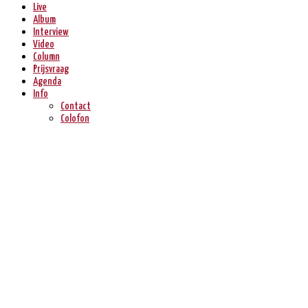
Live
Album
Interview
Video
Column
Prijsvraag
Agenda
Info
Contact
Colofon