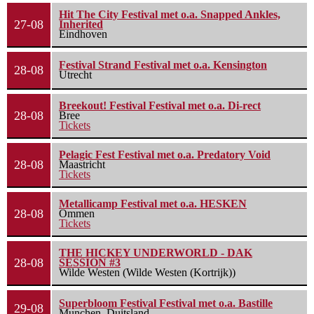
Hit The City Festival met o.a. Snapped Ankles,
27-08
Inherited
Eindhoven
Festival Strand Festival met o.a. Kensington
28-08
Utrecht
Breekout! Festival Festival met o.a. Di-rect
28-08
Bree
Tickets
Pelagic Fest Festival met o.a. Predatory Void
28-08
Maastricht
Tickets
Metallicamp Festival met o.a. HESKEN
28-08
Ommen
Tickets
THE HICKEY UNDERWORLD - DAK
28-08
SESSION #3
Wilde Westen (Wilde Westen (Kortrijk))
Superbloom Festival Festival met o.a. Bastille
29-08
Munchen, Duitsland