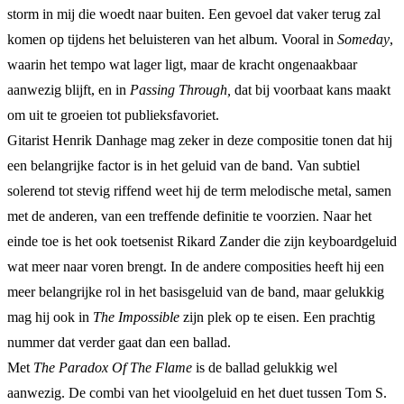
storm in mij die woedt naar buiten. Een gevoel dat vaker terug zal
komen op tijdens het beluisteren van het album. Vooral in
Someday
,
waarin het tempo wat lager ligt, maar de kracht ongenaakbaar
aanwezig blijft, en in
Passing Through,
dat bij voorbaat kans maakt
om uit te groeien tot publieksfavoriet.
Gitarist Henrik Danhage mag zeker in deze compositie tonen dat hij
een belangrijke factor is in het geluid van de band. Van subtiel
solerend tot stevig riffend weet hij de term melodische metal, samen
met de anderen, van een treffende definitie te voorzien. Naar het
einde toe is het ook toetsenist Rikard Zander die zijn keyboardgeluid
wat meer naar voren brengt. In de andere composities heeft hij een
meer belangrijke rol in het basisgeluid van de band, maar gelukkig
mag hij ook in
The Impossible
zijn plek op te eisen. Een prachtig
nummer dat verder gaat dan een ballad.
Met
The Paradox Of The Flame
is de ballad gelukkig wel
aanwezig. De combi van het vioolgeluid en het duet tussen Tom S.