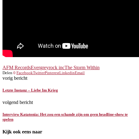
AFM Records
Evergrey
rock inc
The Storm Within
Delen
0
Facebook
Twitter
Pinterest
Linkedin
Email
vorig bericht
Letzte Instanz – Liebe Im Krieg
volgend bericht
Interview Katatonia: Het zou een schande zijn om geen headline-show te
spelen
Kijk ook eens naar