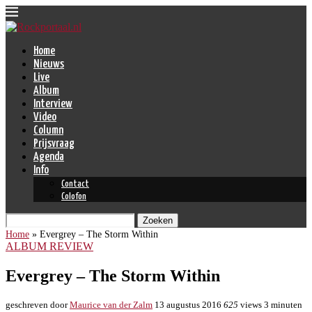
Home
Nieuws
Live
Album
Interview
Video
Column
Prijsvraag
Agenda
Info
Contact
Colofon
Zoeken
Home
»
Evergrey – The Storm Within
ALBUM REVIEW
Evergrey – The Storm Within
geschreven door
Maurice van der Zalm
13 augustus 2016
625
views
3 minuten