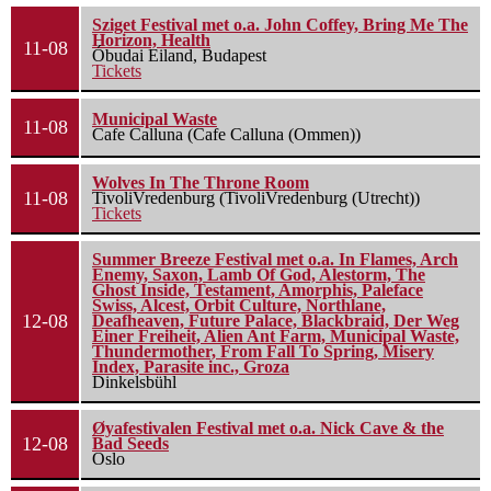
Sziget Festival met o.a. John Coffey, Bring Me The
Horizon, Health
11-08
Óbudai Eiland, Budapest
Tickets
Municipal Waste
11-08
Cafe Calluna (Cafe Calluna (Ommen))
Wolves In The Throne Room
11-08
TivoliVredenburg (TivoliVredenburg (Utrecht))
Tickets
Summer Breeze Festival met o.a. In Flames, Arch
Enemy, Saxon, Lamb Of God, Alestorm, The
Ghost Inside, Testament, Amorphis, Paleface
Swiss, Alcest, Orbit Culture, Northlane,
12-08
Deafheaven, Future Palace, Blackbraid, Der Weg
Einer Freiheit, Alien Ant Farm, Municipal Waste,
Thundermother, From Fall To Spring, Misery
Index, Parasite inc., Groza
Dinkelsbühl
Øyafestivalen Festival met o.a. Nick Cave & the
12-08
Bad Seeds
Oslo