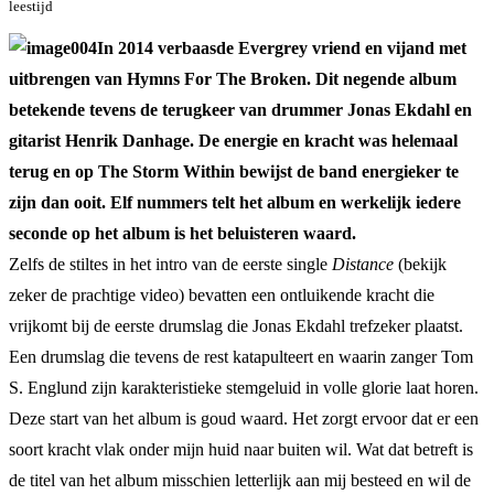
leestijd
In 2014 verbaasde Evergrey vriend en vijand met
uitbrengen van Hymns For The Broken. Dit negende album
betekende tevens de terugkeer van drummer Jonas Ekdahl en
gitarist Henrik Danhage. De energie en kracht was helemaal
terug en op The Storm Within bewijst de band energieker te
zijn dan ooit. Elf nummers telt het album en werkelijk iedere
seconde op het album is het beluisteren waard.
Zelfs de stiltes in het intro van de eerste single
Distance
(bekijk
zeker de prachtige video) bevatten een ontluikende kracht die
vrijkomt bij de eerste drumslag die Jonas Ekdahl trefzeker plaatst.
Een drumslag die tevens de rest katapulteert en waarin zanger Tom
S. Englund zijn karakteristieke stemgeluid in volle glorie laat horen.
Deze start van het album is goud waard. Het zorgt ervoor dat er een
soort kracht vlak onder mijn huid naar buiten wil. Wat dat betreft is
de titel van het album misschien letterlijk aan mij besteed en wil de