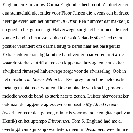
Englund en zijn vrouw Carina Englund is heel mooi. Zij doet zeker
qua stemgeluid niet onder voor Floor Jansen die tevens een bijdrage
heeft geleverd aan het nummer
In Orbit
. Een nummer dat makkelijk
en goed in het gehoor ligt. Halverwege zorgt het instrumentale deel
van de band in het tussenstuk en de solo’s dat de sfeer heel even
positief verandert om daarna terug te keren naar het basisgeluid.
Extra sterk en krachtig komt de band verder naar voren in
Astray
waar de sterke startriff al meteen kippenvel bezorgt en een lekker
afwijkend ritmespel halverwege zorgt voor de afwisseling. Ook in
het epische
The Storm Within
laat Evergrey horen hoe melodische
metal gemaakt moet worden. De combinatie van kracht, groove en
melodie weet de band zo sterk neer te zetten. Luister hiervoor zeker
ook naar de raggende agressieve compositie
My Allied Ocean
(
waarin er meer dan genoeg ruimte is voor melodie en gitaarspel van
Henrik) en het uptempo
Disconnect
. Tom S. Englund had me al
overtuigd van zijn zangkwaliteiten, maar in
Disconnect
weet hij me