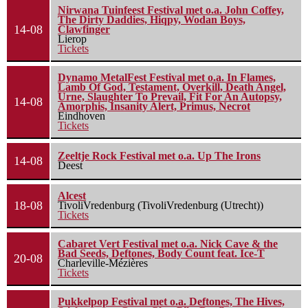
Nirwana Tuinfeest Festival met o.a. John Coffey,
The Dirty Daddies, Hiqpy, Wodan Boys,
14-08
Clawfinger
Lierop
Tickets
Dynamo MetalFest Festival met o.a. In Flames,
Lamb Of God, Testament, Overkill, Death Angel,
Urne, Slaughter To Prevail, Fit For An Autopsy,
14-08
Amorphis, Insanity Alert, Primus, Necrot
Eindhoven
Tickets
Zeeltje Rock Festival met o.a. Up The Irons
14-08
Deest
Alcest
18-08
TivoliVredenburg (TivoliVredenburg (Utrecht))
Tickets
Cabaret Vert Festival met o.a. Nick Cave & the
Bad Seeds, Deftones, Body Count feat. Ice-T
20-08
Charleville-Mézières
Tickets
Pukkelpop Festival met o.a. Deftones, The Hives,