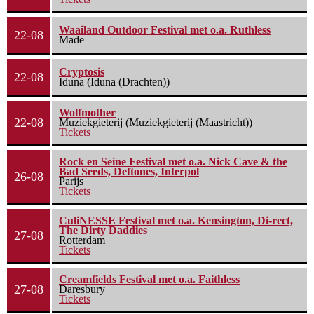
Waailand Outdoor Festival met o.a. Ruthless
22-08
Made
Cryptosis
22-08
Iduna (Iduna (Drachten))
Wolfmother
22-08
Muziekgieterij (Muziekgieterij (Maastricht))
Tickets
Rock en Seine Festival met o.a. Nick Cave & the
Bad Seeds, Deftones, Interpol
26-08
Parijs
Tickets
CuliNESSE Festival met o.a. Kensington, Di-rect,
The Dirty Daddies
27-08
Rotterdam
Tickets
Creamfields Festival met o.a. Faithless
27-08
Daresbury
Tickets