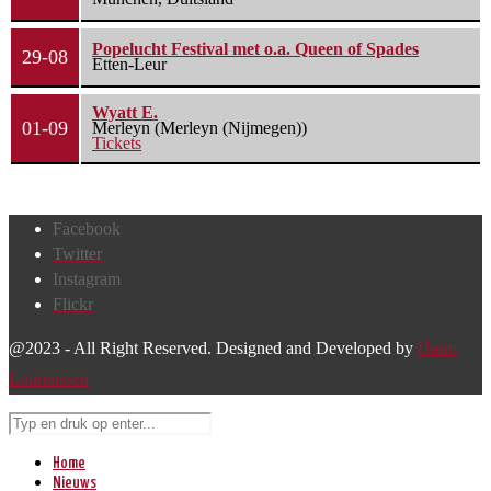
Popelucht Festival met o.a. Queen of Spades
29-08
Etten-Leur
Wyatt E.
01-09
Merleyn (Merleyn (Nijmegen))
Tickets
Facebook
Twitter
Instagram
Flickr
@2023 - All Right Reserved. Designed and Developed by
Harm
Lourenssen
Home
Nieuws