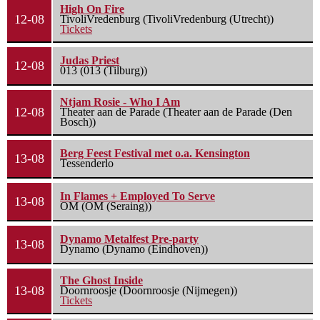
High On Fire
12-08
TivoliVredenburg (TivoliVredenburg (Utrecht))
Tickets
Judas Priest
12-08
013 (013 (Tilburg))
Ntjam Rosie - Who I Am
12-08
Theater aan de Parade (Theater aan de Parade (Den
Bosch))
Berg Feest Festival met o.a. Kensington
13-08
Tessenderlo
In Flames + Employed To Serve
13-08
OM (OM (Seraing))
Dynamo Metalfest Pre-party
13-08
Dynamo (Dynamo (Eindhoven))
The Ghost Inside
13-08
Doornroosje (Doornroosje (Nijmegen))
Tickets