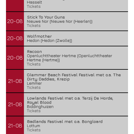
Hasselt
Tickets
Stick To Your Guns
20-08
Nieuwe Nor (Nieuwe Nor (Heerlen))
Tickets
Wolfmother
20-08
Hedon (Hedon (Zwolle))
Racoon
Openluchttheater Hertme (Openluchttheater
20-08
Hertme (Hertme))
Tickets
Glemmer Beach Festival Festival met o.a. The
Dirty Daddies, Krezip
21-08
Lemmer
Tickets
Lowlands Festival met o.a. Terzij De Horde,
Royal Blood
21-08
Biddinghuizen
Tickets
Badlands Festival met o.a. Bongloard
21-08
Lottum
Tickets