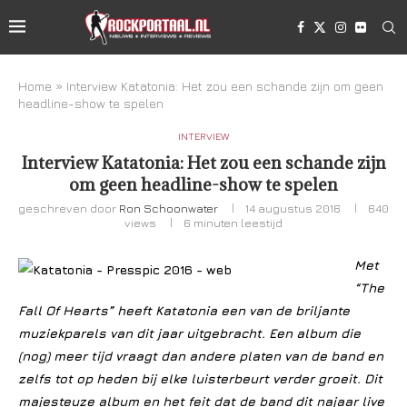
Home
»
Interview Katatonia: Het zou een schande zijn om geen
headline-show te spelen
INTERVIEW
Interview Katatonia: Het zou een schande zijn
om geen headline-show te spelen
geschreven door
Ron Schoonwater
14 augustus 2016
640
views
6 minuten leestijd
Met
“The
Fall Of Hearts” heeft Katatonia een van de briljante
muziekparels van dit jaar uitgebracht. Een album die
(nog) meer tijd vraagt dan andere platen van de band en
zelfs tot op heden bij elke luisterbeurt verder groeit. Dit
majesteuze album en het feit dat de band dit najaar live