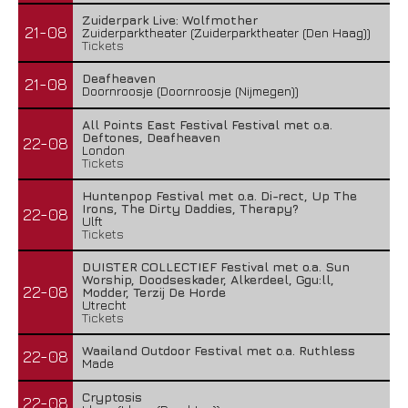
Zuiderpark Live: Wolfmother
21-08
Zuiderparktheater (Zuiderparktheater (Den Haag))
Tickets
Deafheaven
21-08
Doornroosje (Doornroosje (Nijmegen))
All Points East Festival Festival met o.a.
Deftones, Deafheaven
22-08
London
Tickets
Huntenpop Festival met o.a. Di-rect, Up The
Irons, The Dirty Daddies, Therapy?
22-08
Ulft
Tickets
DUISTER COLLECTIEF Festival met o.a. Sun
Worship, Doodseskader, Alkerdeel, Ggu:ll,
22-08
Modder, Terzij De Horde
Utrecht
Tickets
Waailand Outdoor Festival met o.a. Ruthless
22-08
Made
Cryptosis
22-08