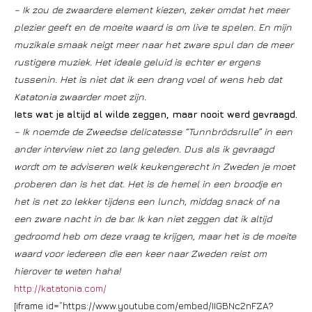
– Ik zou de zwaardere element kiezen, zeker omdat het meer
plezier geeft en de moeite waard is om live te spelen. En mijn
muzikale smaak neigt meer naar het zware spul dan de meer
rustigere muziek. Het ideale geluid is echter er ergens
tussenin. Het is niet dat ik een drang voel of wens heb dat
Katatonia zwaarder moet zijn.
Iets wat je altijd al wilde zeggen, maar nooit werd gevraagd.
– Ik noemde de Zweedse delicatesse “Tunnbrödsrulle” in een
ander interview niet zo lang geleden. Dus als ik gevraagd
wordt om te adviseren welk keukengerecht in Zweden je moet
proberen dan is het dat. Het is de hemel in een broodje en
het is net zo lekker tijdens een lunch, middag snack of na
een zware nacht in de bar. Ik kan niet zeggen dat ik altijd
gedroomd heb om deze vraag te krijgen, maar het is de moeite
waard voor iedereen die een keer naar Zweden reist om
hierover te weten haha!
http://katatonia.com/
[iframe id=”https://www.youtube.com/embed/IIGBNc2nFZA?