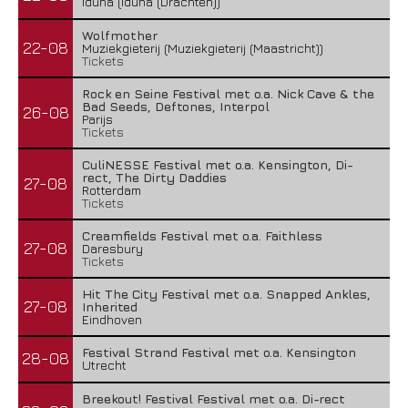
Iduna (Iduna (Drachten))
Wolfmother
22-08
Muziekgieterij (Muziekgieterij (Maastricht))
Tickets
Rock en Seine Festival met o.a. Nick Cave & the
Bad Seeds, Deftones, Interpol
26-08
Parijs
Tickets
CuliNESSE Festival met o.a. Kensington, Di-
rect, The Dirty Daddies
27-08
Rotterdam
Tickets
Creamfields Festival met o.a. Faithless
27-08
Daresbury
Tickets
Hit The City Festival met o.a. Snapped Ankles,
27-08
Inherited
Eindhoven
Festival Strand Festival met o.a. Kensington
28-08
Utrecht
Breekout! Festival Festival met o.a. Di-rect