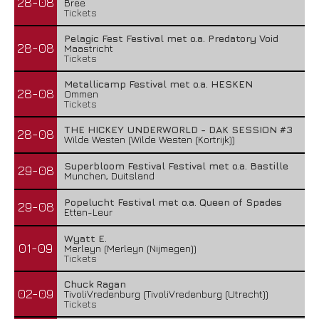
28-08
Bree
Tickets
Pelagic Fest Festival met o.a. Predatory Void
28-08
Maastricht
Tickets
Metallicamp Festival met o.a. HESKEN
28-08
Ommen
Tickets
THE HICKEY UNDERWORLD - DAK SESSION #3
28-08
Wilde Westen (Wilde Westen (Kortrijk))
Superbloom Festival Festival met o.a. Bastille
29-08
Munchen, Duitsland
Popelucht Festival met o.a. Queen of Spades
29-08
Etten-Leur
Wyatt E.
01-09
Merleyn (Merleyn (Nijmegen))
Tickets
Chuck Ragan
02-09
TivoliVredenburg (TivoliVredenburg (Utrecht))
Tickets