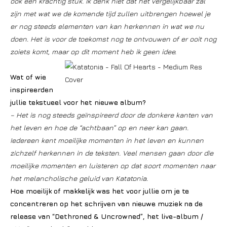
ook een krachtig stuk. Ik denk niet dat het vergelijkbaar zal
zijn met wat we de komende tijd zullen uitbrengen hoewel je
er nog steeds elementen van kan herkennen in wat we nu
doen. Het is voor de toekomst nog te ontvouwen of er ooit nog
zoiets komt, maar op dit moment heb ik geen idee.
Wat of wie
inspireerden
jullie tekstueel voor het nieuwe album?
– Het is nog steeds geïnspireerd door de donkere kanten van
het leven en hoe de “achtbaan” op en neer kan gaan.
Iedereen kent moeilijke momenten in het leven en kunnen
zichzelf herkennen in de teksten. Veel mensen gaan door die
moeilijke momenten en luisteren op dat soort momenten naar
het melancholische geluid van Katatonia.
Hoe moeilijk of makkelijk was het voor jullie om je te
concentreren op het schrijven van nieuwe muziek na de
release van “Dethroned & Uncrowned”, het live-album /