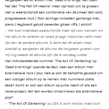
het dat ‘The Fall Of Hearts’ meer tijd kost om te groeien.
Het is waarschijnlijk een combinatie van de (meer dan ooit)
progressieve rock / Tool-achtige invloeden gemengd met,
piano / keyboard geluid zwaarder gitaar riffs / solo’s?
– Het kost inderdaad waarschijnlijk meer tijd voor mensen om
het album te verteren en zoals je zegt, misschien zelfs meer
tijd dan de eerdere albums. Ik denk dat dit alleen maar
positief is, aangezien de albums die langzaam groeien voor
mij nog steeds de albums zijn die ik vandaag luister.
Het indrukwekkende nummer ‘The Act Of Darkening’ op
‘Dead End Kings’ opende de deur naar een album met
alternatieve rock / pop. Heb je ooit de behoefte gevoeld om
een rustiger album op te nemen met nummers zoals
deze? Komt er ooit een album op jullie naam of als een
nevenproject dat kan worden omschreven als alternatieve
pop?
–
‘The Act Of Darkening’
op DEK is echt mellow, maar toch