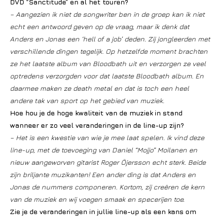
DVD “Sanctitude” en al het touren?
– Aangezien ik niet de songwriter ben in de groep kan ik niet
echt een antwoord geven op de vraag, maar ik denk dat
Anders en Jonas een ‘hell of a job’ deden. Zij jongleerden met
verschillende dingen tegelijk. Op hetzelfde moment brachten
ze het laatste album van Bloodbath uit en verzorgen ze veel
optredens verzorgden voor dat laatste Bloodbath album. En
daarmee maken ze death metal en dat is toch een heel
andere tak van sport op het gebied van muziek.
Hoe hou je de hoge kwaliteit van de muziek in stand
wanneer er zo veel veranderingen in de line-up zijn?
– Het is een kwestie van wie je mee laat spelen. Ik vind deze
line-up, met de toevoeging van Daniel “Mojjo” Moilanen en
nieuw aangeworven gitarist Roger Öjersson echt sterk. Beide
zijn briljante muzikanten! Een ander ding is dat Anders en
Jonas de nummers componeren. Kortom, zij creëren de kern
van de muziek en wij voegen smaak en specerijen toe.
Zie je de veranderingen in jullie line-up als een kans om