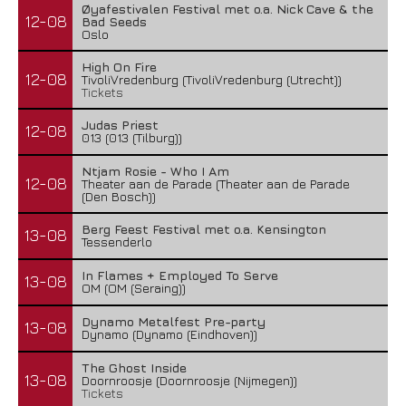
Øyafestivalen Festival met o.a. Nick Cave & the
12-08
Bad Seeds
Oslo
High On Fire
12-08
TivoliVredenburg (TivoliVredenburg (Utrecht))
Tickets
Judas Priest
12-08
013 (013 (Tilburg))
Ntjam Rosie - Who I Am
12-08
Theater aan de Parade (Theater aan de Parade
(Den Bosch))
Berg Feest Festival met o.a. Kensington
13-08
Tessenderlo
In Flames + Employed To Serve
13-08
OM (OM (Seraing))
Dynamo Metalfest Pre-party
13-08
Dynamo (Dynamo (Eindhoven))
The Ghost Inside
13-08
Doornroosje (Doornroosje (Nijmegen))
Tickets