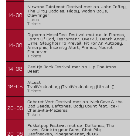
Nirwana Tuinfeest Festival met o.a. John Coffey,
The Dirty Daddies, Hiqpy, Wodan Boys,
14-08
Clawfinger
Lierop
Tickets
Dynamo MetalFest Festival met o.a. In Flames,
Lamb Of God, Testament, Overkill, Death Angel,
Urne, Slaughter To Prevail, Fit For An Autopsy,
14-08
Amorphis, Insanity Alert, Primus, Necrot
Eindhoven
Tickets
Zeeltje Rock Festival met o.a. Up The Irons
14-08
Deest
Alcest
18-08
TivoliVredenburg (TivoliVredenburg (Utrecht))
Tickets
Cabaret Vert Festival met o.a. Nick Cave & the
Bad Seeds, Deftones, Body Count feat. Ice-T
20-08
Charleville-Mézières
Tickets
Pukkelpop Festival met o.a. Deftones, The
Hives, Stick to your Guns, Chat Pile,
20-08
Deafheaven, Ploegendienst, dEUS