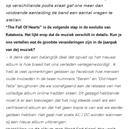
op verschillende podia staat gaf ons meer dan
voldoende aanleiding de band een aantal vragen te
stellen.
“The Fall Of Hearts” is de volgende stap in de evolutie van
Katatonia. Het lijkt erop dat de muziek verschilt in details. Kun je
ons vertellen wat de grootste veranderingen zijn in de (aanpak
van de) muziek?
– Ik denk dat een belangrijk deel dat opvalt op het nieuwe
album is hoe breed het ons verleden vertegenwoordigt . Ik
heb al veel opmerkingen gelezen op Facebook hoe mensen
oude invloeden in de twee nummers “Serein” en “Old Heart
Falls” terughoren die we voorafgaand aan de release van het
volledige album online hadden staan. Dit gezegd hebbende
moet ik er aan toevoegen dat het nog steeds voelt als een
verfrissend album en dat het geen kopie is van wat we eerder
gedaan hebben. Het gaat niet zoals AC / DC worden wanneer
zij een nieuw album uitbrengen.
Vergelijken we dit album met ‘Dead End Kings’ dan voelt