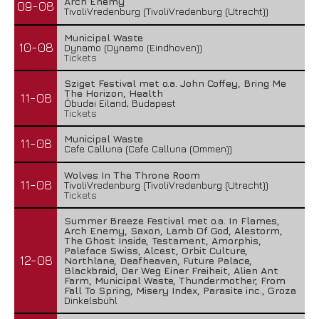
Arch Enemy
09-08
TivoliVredenburg (TivoliVredenburg (Utrecht))
Municipal Waste
10-08
Dynamo (Dynamo (Eindhoven))
Tickets
Sziget Festival met o.a. John Coffey, Bring Me
The Horizon, Health
11-08
Óbudai Eiland, Budapest
Tickets
Municipal Waste
11-08
Cafe Calluna (Cafe Calluna (Ommen))
Wolves In The Throne Room
11-08
TivoliVredenburg (TivoliVredenburg (Utrecht))
Tickets
Summer Breeze Festival met o.a. In Flames,
Arch Enemy, Saxon, Lamb Of God, Alestorm,
The Ghost Inside, Testament, Amorphis,
Paleface Swiss, Alcest, Orbit Culture,
12-08
Northlane, Deafheaven, Future Palace,
Blackbraid, Der Weg Einer Freiheit, Alien Ant
Farm, Municipal Waste, Thundermother, From
Fall To Spring, Misery Index, Parasite inc., Groza
Dinkelsbühl