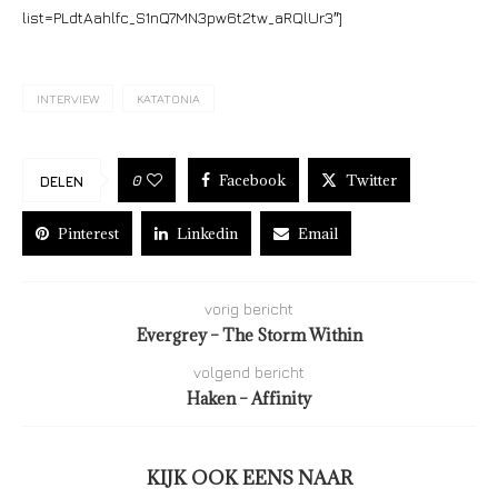
list=PLdtAahlfc_S1nQ7MN3pw6t2tw_aRQlUr3″]
INTERVIEW
KATATONIA
Facebook
Twitter
0
DELEN
Pinterest
Linkedin
Email
vorig bericht
Evergrey – The Storm Within
volgend bericht
Haken – Affinity
KIJK OOK EENS NAAR