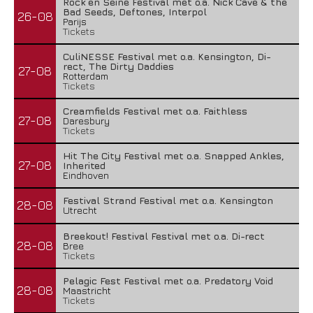
Rock en Seine Festival met o.a. Nick Cave & the
Bad Seeds, Deftones, Interpol
26-08
Parijs
Tickets
CuliNESSE Festival met o.a. Kensington, Di-
rect, The Dirty Daddies
27-08
Rotterdam
Tickets
Creamfields Festival met o.a. Faithless
27-08
Daresbury
Tickets
Hit The City Festival met o.a. Snapped Ankles,
27-08
Inherited
Eindhoven
Festival Strand Festival met o.a. Kensington
28-08
Utrecht
Breekout! Festival Festival met o.a. Di-rect
28-08
Bree
Tickets
Pelagic Fest Festival met o.a. Predatory Void
28-08
Maastricht
Tickets