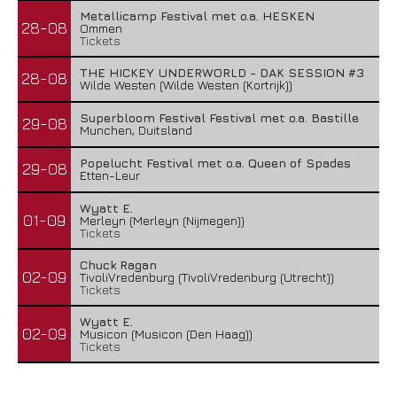
Metallicamp Festival met o.a. HESKEN
28-08
Ommen
Tickets
THE HICKEY UNDERWORLD - DAK SESSION #3
28-08
Wilde Westen (Wilde Westen (Kortrijk))
Superbloom Festival Festival met o.a. Bastille
29-08
Munchen, Duitsland
Popelucht Festival met o.a. Queen of Spades
29-08
Etten-Leur
Wyatt E.
01-09
Merleyn (Merleyn (Nijmegen))
Tickets
Chuck Ragan
02-09
TivoliVredenburg (TivoliVredenburg (Utrecht))
Tickets
Wyatt E.
02-09
Musicon (Musicon (Den Haag))
Tickets