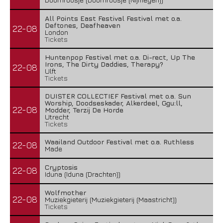
All Points East Festival Festival met o.a.
Deftones, Deafheaven
22-08
London
Tickets
Huntenpop Festival met o.a. Di-rect, Up The
Irons, The Dirty Daddies, Therapy?
22-08
Ulft
Tickets
DUISTER COLLECTIEF Festival met o.a. Sun
Worship, Doodseskader, Alkerdeel, Ggu:ll,
22-08
Modder, Terzij De Horde
Utrecht
Tickets
Waailand Outdoor Festival met o.a. Ruthless
22-08
Made
Cryptosis
22-08
Iduna (Iduna (Drachten))
Wolfmother
22-08
Muziekgieterij (Muziekgieterij (Maastricht))
Tickets