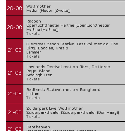
Wolfmother
20-08
Hedon (Hedon (Zwolle))
Racoon
Openluchttheater Hertme (Openluchttheater
20-08
Hertme (Hertme))
Tickets
Glemmer Beach Festival Festival met o.a. The
Dirty Daddies, Krezip
21-08
Lemmer
Tickets
Lowlands Festival met o.a. Terzij De Horde,
Royal Blood
21-08
Biddinghuizen
Tickets
Badlands Festival met o.a. Bongloard
21-08
Lottum
Tickets
Zuiderpark Live: Wolfmother
21-08
Zuiderparktheater (Zuiderparktheater (Den Haag))
Tickets
Deafheaven
21-08
Doornroosje (Doornroosje (Nijmegen))