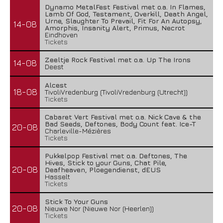
Dynamo MetalFest Festival met o.a. In Flames,
Lamb Of God, Testament, Overkill, Death Angel,
Urne, Slaughter To Prevail, Fit For An Autopsy,
14-08
Amorphis, Insanity Alert, Primus, Necrot
Eindhoven
Tickets
Zeeltje Rock Festival met o.a. Up The Irons
14-08
Deest
Alcest
18-08
TivoliVredenburg (TivoliVredenburg (Utrecht))
Tickets
Cabaret Vert Festival met o.a. Nick Cave & the
Bad Seeds, Deftones, Body Count feat. Ice-T
20-08
Charleville-Mézières
Tickets
Pukkelpop Festival met o.a. Deftones, The
Hives, Stick to your Guns, Chat Pile,
20-08
Deafheaven, Ploegendienst, dEUS
Hasselt
Tickets
Stick To Your Guns
20-08
Nieuwe Nor (Nieuwe Nor (Heerlen))
Tickets