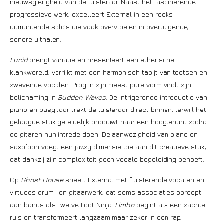
nieuwsgierigheid van de luisteraar. Naast het fascinerende
progressieve werk, excelleert External in een reeks
uitmuntende solo’s die vaak overvloeien in overtuigende,
sonore uithalen.
Lucid
brengt variatie en presenteert een etherische
klankwereld, verrijkt met een harmonisch tapijt van toetsen en
zwevende vocalen. Prog in zijn meest pure vorm vindt zijn
belichaming in
Sudden
Waves
. De intrigerende introductie van
piano en basgitaar trekt de luisteraar direct binnen, terwijl het
gelaagde stuk geleidelijk opbouwt naar een hoogtepunt zodra
de gitaren hun intrede doen. De aanwezigheid van piano en
saxofoon voegt een jazzy dimensie toe aan dit creatieve stuk,
dat dankzij zijn complexiteit geen vocale begeleiding behoeft.
Op
Ghost House
speelt External met fluisterende vocalen en
virtuoos drum- en gitaarwerk, dat soms associaties oproept
aan bands als Twelve Foot Ninja.
Limbo
begint als een zachte
ruis en transformeert langzaam maar zeker in een rap,