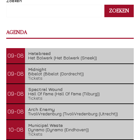
Zoeken
ZOEKEN
AGENDA
Hatebreed
09-08
Het Bolwerk (Het Bolwerk (Sneek))
Midnight
09-08
Bibelot (Bibelot (Dordrecht))
Tickets
Spectral Wound
09-08
Hall Of Fame (Hall Of Fame (Tilburg))
Tickets
Arch Enemy
09-08
TivoliVredenburg (TivoliVredenburg (Utrecht))
Municipal Waste
10-08
Dynamo (Dynamo (Eindhoven))
Tickets