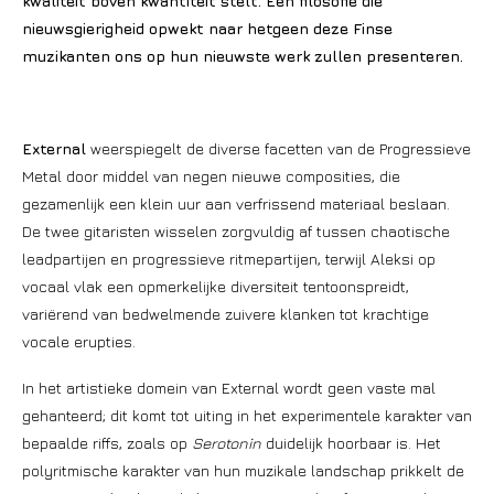
kwaliteit boven kwantiteit stelt. Een filosofie die
nieuwsgierigheid opwekt naar hetgeen deze Finse
muzikanten ons op hun nieuwste werk zullen presenteren.
External
weerspiegelt de diverse facetten van de Progressieve
Metal door middel van negen nieuwe composities, die
gezamenlijk een klein uur aan verfrissend materiaal beslaan.
De twee gitaristen wisselen zorgvuldig af tussen chaotische
leadpartijen en progressieve ritmepartijen, terwijl Aleksi op
vocaal vlak een opmerkelijke diversiteit tentoonspreidt,
variërend van bedwelmende zuivere klanken tot krachtige
vocale erupties.
In het artistieke domein van External wordt geen vaste mal
gehanteerd; dit komt tot uiting in het experimentele karakter van
bepaalde riffs, zoals op
Serotonin
duidelijk hoorbaar is. Het
polyritmische karakter van hun muzikale landschap prikkelt de