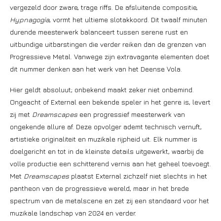
vergezeld door zware, trage riffs. De afsluitende compositie,
Hypnagogia
, vormt het ultieme slotakkoord. Dit twaalf minuten
durende meesterwerk balanceert tussen serene rust en
uitbundige uitbarstingen die verder reiken dan de grenzen van
Progressieve Metal. Vanwege zijn extravagante elementen doet
dit nummer denken aan het werk van het Deense Vola.
Hier geldt absoluut; onbekend maakt zeker niet onbemind.
Ongeacht of External een bekende speler in het genre is, levert
zij met
Dreamscapes
een progressief meesterwerk van
ongekende allure af. Deze opvolger ademt technisch vernuft,
artistieke originaliteit en muzikale rijpheid uit. Elk nummer is
doelgericht en tot in de kleinste details uitgewerkt, waarbij de
volle productie een schitterend vernis aan het geheel toevoegt.
Met
Dreamscapes
plaatst External zichzelf niet slechts in het
pantheon van de progressieve wereld, maar in het brede
spectrum van de metalscene en zet zij een standaard voor het
muzikale landschap van 2024 en verder.