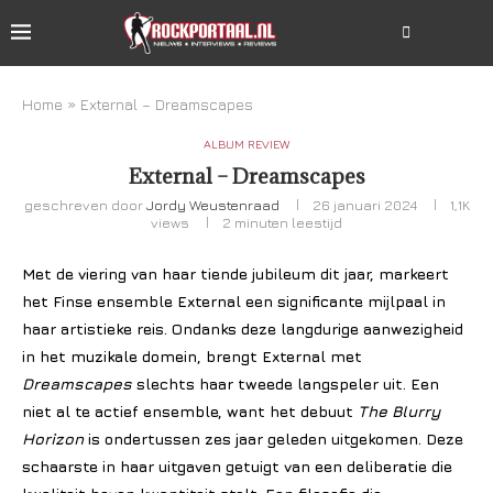
Home
»
External – Dreamscapes
ALBUM REVIEW
External – Dreamscapes
geschreven door
Jordy Weustenraad
26 januari 2024
1,1K
views
2 minuten leestijd
Met de viering van haar tiende jubileum dit jaar, markeert
het Finse ensemble External een significante mijlpaal in
haar artistieke reis. Ondanks deze langdurige aanwezigheid
in het muzikale domein, brengt External met
Dreamscapes
slechts haar tweede langspeler uit. Een
niet al te actief ensemble, want het debuut
The Blurry
Horizon
is ondertussen zes jaar geleden uitgekomen. Deze
schaarste in haar uitgaven getuigt van een deliberatie die