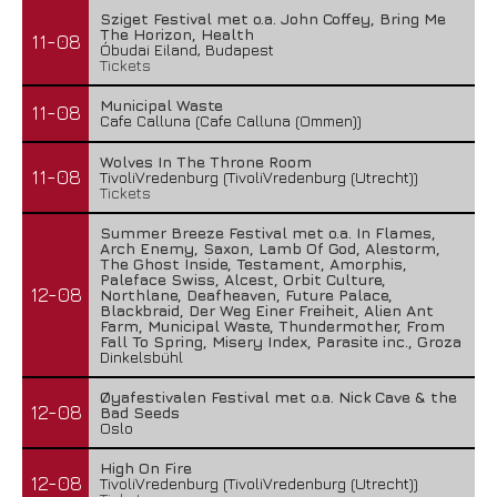
Sziget Festival met o.a. John Coffey, Bring Me
The Horizon, Health
11-08
Óbudai Eiland, Budapest
Tickets
Municipal Waste
11-08
Cafe Calluna (Cafe Calluna (Ommen))
Wolves In The Throne Room
11-08
TivoliVredenburg (TivoliVredenburg (Utrecht))
Tickets
Summer Breeze Festival met o.a. In Flames,
Arch Enemy, Saxon, Lamb Of God, Alestorm,
The Ghost Inside, Testament, Amorphis,
Paleface Swiss, Alcest, Orbit Culture,
12-08
Northlane, Deafheaven, Future Palace,
Blackbraid, Der Weg Einer Freiheit, Alien Ant
Farm, Municipal Waste, Thundermother, From
Fall To Spring, Misery Index, Parasite inc., Groza
Dinkelsbühl
Øyafestivalen Festival met o.a. Nick Cave & the
12-08
Bad Seeds
Oslo
High On Fire
12-08
TivoliVredenburg (TivoliVredenburg (Utrecht))