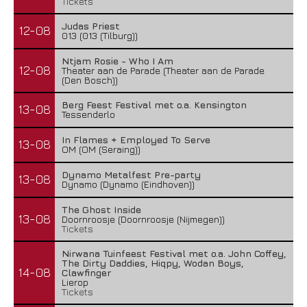
Tickets
Judas Priest
12-08
013 (013 (Tilburg))
Ntjam Rosie - Who I Am
12-08
Theater aan de Parade (Theater aan de Parade
(Den Bosch))
Berg Feest Festival met o.a. Kensington
13-08
Tessenderlo
In Flames + Employed To Serve
13-08
OM (OM (Seraing))
Dynamo Metalfest Pre-party
13-08
Dynamo (Dynamo (Eindhoven))
The Ghost Inside
13-08
Doornroosje (Doornroosje (Nijmegen))
Tickets
Nirwana Tuinfeest Festival met o.a. John Coffey,
The Dirty Daddies, Hiqpy, Wodan Boys,
14-08
Clawfinger
Lierop
Tickets