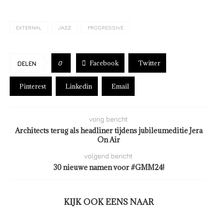
EXTERNAL
JAZZ
PROGRESSIVE
Facebook
Twitter
0
DELEN
Pinterest
Linkedin
Email
vorig bericht
Architects terug als headliner tijdens jubileumeditie Jera
On Air
volgend bericht
30 nieuwe namen voor #GMM24!
KIJK OOK EENS NAAR