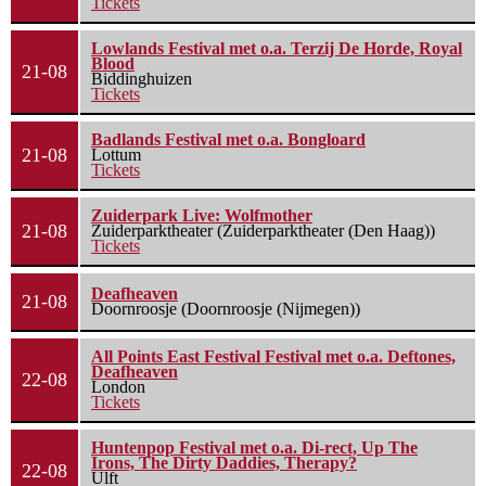
Tickets
Lowlands Festival met o.a. Terzij De Horde, Royal
Blood
21-08
Biddinghuizen
Tickets
Badlands Festival met o.a. Bongloard
21-08
Lottum
Tickets
Zuiderpark Live: Wolfmother
21-08
Zuiderparktheater (Zuiderparktheater (Den Haag))
Tickets
Deafheaven
21-08
Doornroosje (Doornroosje (Nijmegen))
All Points East Festival Festival met o.a. Deftones,
Deafheaven
22-08
London
Tickets
Huntenpop Festival met o.a. Di-rect, Up The
Irons, The Dirty Daddies, Therapy?
22-08
Ulft