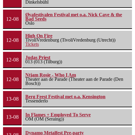
Dinkelsbühl
Øyafestivalen Festival met o.a. Nick Cave & the
12-08
Bad Seeds
Oslo
High On Fire
12-08
TivoliVredenburg (TivoliVredenburg (Utrecht))
Tickets
Judas Priest
12-08
013 (013 (Tilburg))
Ntjam Rosie - Who I Am
12-08
Theater aan de Parade (Theater aan de Parade (Den
Bosch))
Berg Feest Festival met o.a. Kensington
13-08
Tessenderlo
In Flames + Employed To Serve
13-08
OM (OM (Seraing))
Dynamo Metalfest Pre-party