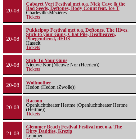
Cabaret Vert Festival met o.a. Nick Cave & the
Bad Seeds, Deftones, Body Count feat. Ice-T
20-08
Charleville-Mézières
Tickets
Pukkelpop Festival met o.a. Deftones, The Hives,
Stick to your Guns, Chat Pile, Deafheaven,
20-08
Ploegendienst, dEUS
Hasselt
Tickets
Stick To Your Guns
20-08
Nieuwe Nor (Nieuwe Nor (Heerlen))
Tickets
Wolfmother
20-08
Hedon (Hedon (Zwolle))
Racoon
Openluchttheater Hertme (Openluchttheater Hertme
20-08
(Hertme))
Tickets
Glemmer Beach Festival Festival met o.a. The
Dirty Daddies, Krezip
21-08
Lemmer