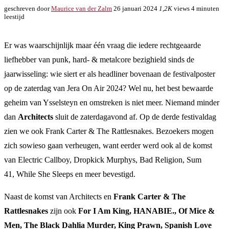
geschreven door
Maurice van der Zalm
26 januari 2024
1,2K
views
4 minuten
leestijd
Er was waarschijnlijk maar één vraag die iedere rechtgeaarde
liefhebber van punk, hard- & metalcore bezighield sinds de
jaarwisseling: wie siert er als headliner bovenaan de festivalposter
op de zaterdag van Jera On Air 2024? Wel nu, het best bewaarde
geheim van Ysselsteyn en omstreken is niet meer. Niemand minder
dan
Architects
sluit de zaterdagavond af. Op de derde festivaldag
zien we ook Frank Carter & The Rattlesnakes. Bezoekers mogen
zich sowieso gaan verheugen, want eerder werd ook al de komst
van Electric Callboy, Dropkick Murphys, Bad Religion, Sum
41, While She Sleeps en meer bevestigd.
Naast de komst van Architects en
Frank Carter & The
Rattlesnakes
zijn ook
For I Am King, HANABIE., Of Mice &
Men, The Black Dahlia Murder, King Prawn, Spanish Love