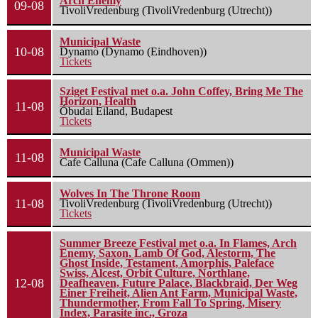
Arch Enemy
09-08
TivoliVredenburg (TivoliVredenburg (Utrecht))
Municipal Waste
10-08
Dynamo (Dynamo (Eindhoven))
Tickets
Sziget Festival met o.a. John Coffey, Bring Me The
Horizon, Health
11-08
Óbudai Eiland, Budapest
Tickets
Municipal Waste
11-08
Cafe Calluna (Cafe Calluna (Ommen))
Wolves In The Throne Room
11-08
TivoliVredenburg (TivoliVredenburg (Utrecht))
Tickets
Summer Breeze Festival met o.a. In Flames, Arch
Enemy, Saxon, Lamb Of God, Alestorm, The
Ghost Inside, Testament, Amorphis, Paleface
Swiss, Alcest, Orbit Culture, Northlane,
12-08
Deafheaven, Future Palace, Blackbraid, Der Weg
Einer Freiheit, Alien Ant Farm, Municipal Waste,
Thundermother, From Fall To Spring, Misery
Index, Parasite inc., Groza