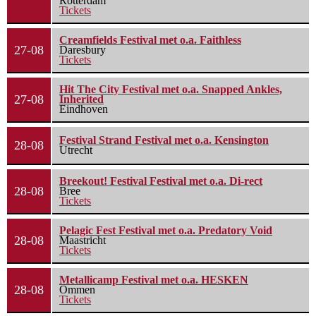
Rotterdam
Tickets
Creamfields Festival met o.a. Faithless
27-08
Daresbury
Tickets
Hit The City Festival met o.a. Snapped Ankles,
27-08
Inherited
Eindhoven
Festival Strand Festival met o.a. Kensington
28-08
Utrecht
Breekout! Festival Festival met o.a. Di-rect
28-08
Bree
Tickets
Pelagic Fest Festival met o.a. Predatory Void
28-08
Maastricht
Tickets
Metallicamp Festival met o.a. HESKEN
28-08
Ommen
Tickets