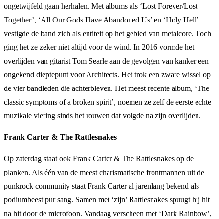
ongetwijfeld gaan herhalen. Met albums als ‘Lost Forever/Lost
Together’, ‘All Our Gods Have Abandoned Us’ en ‘Holy Hell’
vestigde de band zich als entiteit op het gebied van metalcore. Toch
ging het ze zeker niet altijd voor de wind. In 2016 vormde het
overlijden van gitarist Tom Searle aan de gevolgen van kanker een
ongekend dieptepunt voor Architects. Het trok een zware wissel op
de vier bandleden die achterbleven. Het meest recente album, ‘The
classic symptoms of a broken spirit’, noemen ze zelf de eerste echte
muzikale viering sinds het rouwen dat volgde na zijn overlijden.
Frank Carter & The Rattlesnakes
Op zaterdag staat ook Frank Carter & The Rattlesnakes op de
planken. Als één van de meest charismatische frontmannen uit de
punkrock community staat Frank Carter al jarenlang bekend als
podiumbeest pur sang. Samen met ‘zijn’ Rattlesnakes spuugt hij hit
na hit door de microfoon. Vandaag verscheen met ‘Dark Rainbow’,