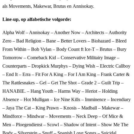
als Movements, Makewar, Brutus en Annisokay.
Line-up, op alfabetische volgorde:
Alpha Wolf – Annisokay – Another Now – Architects – Authority
Zero – Bad Religion – Bane – Better Lovers – Biohazard – Bleed
From Within – Bob Vylan – Body Count ft Ice-T – Brutus – Bury
Tomorrow – Comeback Kid – Conservative Militairy Image –
Counterparts – Dropkick Murphys – Dying Wish – Electric Callboy
– End It – Erra – Fit For A King – For I Am King – Frank Carter &
The Rattlesnakes – Gel – Get The Shot – Grade 2 – Guilt Trip –
HANABIE. – Hang Youth – Harms Way – Heriot – Holding
Absence – Hot Mulligan – Ice Nine Kills – Imminence – Incendiary
– Jaya The Cat – King Prawn – Knosis – Madball – Makewar –
Mindforce – Mindwar – Movements – Neck Deep – Of Mice &
Men – Ploegendienst – Scowl – Shadow of Intent – Show Me The
Body – Silverstein – Snuff – Spanish Love Songs – Suicidal