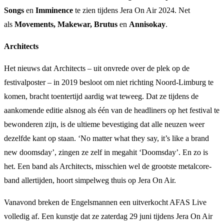
Songs
en
Imminence
te zien tijdens Jera On Air 2024. Net
als
Movements, Makewar, Brutus
en
Annisokay
.
Architects
Het nieuws dat Architects – uit onvrede over de plek op de
festivalposter – in 2019 besloot om niet richting Noord-Limburg te
komen, bracht toentertijd aardig wat teweeg. Dat ze tijdens de
aankomende editie alsnog als één van de headliners op het festival te
bewonderen zijn, is de ultieme bevestiging dat alle neuzen weer
dezelfde kant op staan. ‘No matter what they say, it’s like a brand
new doomsday’, zingen ze zelf in megahit ‘Doomsday’. En zo is
het. Een band als Architects, misschien wel de grootste metalcore-
band allertijden, hoort simpelweg thuis op Jera On Air.
Vanavond breken de Engelsmannen een uitverkocht AFAS Live
volledig af. Een kunstje dat ze zaterdag 29 juni tijdens Jera On Air