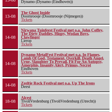
13-08
Dynamo (Dynamo (Eindhoven))
The Ghost Inside
13-08
Doornroosje (Doornroosje (Nijmegen))
Tickets
Nirwana Tuinfeest Festival met o.a. John Coffey,
The Dirty Daddies, Hiqpy, Wodan Boys,
14-08
Clawfinger
Lierop
Tickets
Dynamo MetalFest Festival met o.a. In Flames,
Lamb Of God, Testament, Overkill, Death Angel,
Urne, Slaughter To Prevail, Fit For An Autopsy,
14-08
Amorphis, Insanity Alert, Primus, Necrot
Eindhoven
Tickets
Zeeltje Rock Festival met o.a. Up The Irons
14-08
Deest
Alcest
18-08
TivoliVredenburg (TivoliVredenburg (Utrecht))
Tickets