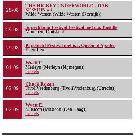
THE HICKEY UNDERWORLD - DAK
28-08
SESSION #3
Wilde Westen (Wilde Westen (Kortrijk))
Superbloom Festival Festival met o.a. Bastille
29-08
Munchen, Duitsland
Popelucht Festival met o.a. Queen of Spades
29-08
Etten-Leur
Wyatt E.
01-09
Merleyn (Merleyn (Nijmegen))
Tickets
Chuck Ragan
02-09
TivoliVredenburg (TivoliVredenburg (Utrecht))
Tickets
Wyatt E.
02-09
Musicon (Musicon (Den Haag))
Tickets