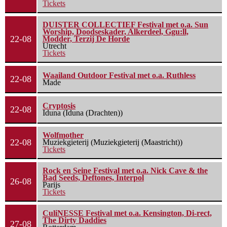
Tickets
DUISTER COLLECTIEF Festival met o.a. Sun
Worship, Doodseskader, Alkerdeel, Ggu:ll,
22-08
Modder, Terzij De Horde
Utrecht
Tickets
Waailand Outdoor Festival met o.a. Ruthless
22-08
Made
Cryptosis
22-08
Iduna (Iduna (Drachten))
Wolfmother
22-08
Muziekgieterij (Muziekgieterij (Maastricht))
Tickets
Rock en Seine Festival met o.a. Nick Cave & the
Bad Seeds, Deftones, Interpol
26-08
Parijs
Tickets
CuliNESSE Festival met o.a. Kensington, Di-rect,
The Dirty Daddies
27-08