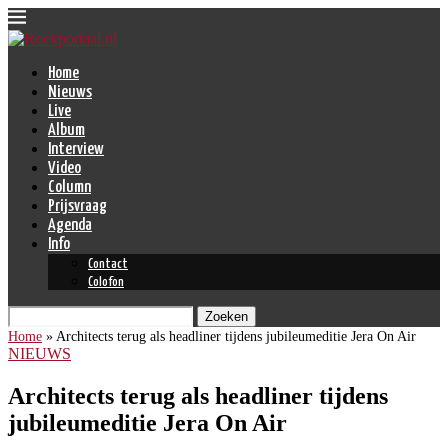
Home
Nieuws
Live
Album
Interview
Video
Column
Prijsvraag
Agenda
Info
Contact
Colofon
Zoeken
Home
»
Architects terug als headliner tijdens jubileumeditie Jera On Air
NIEUWS
Architects terug als headliner tijdens
jubileumeditie Jera On Air