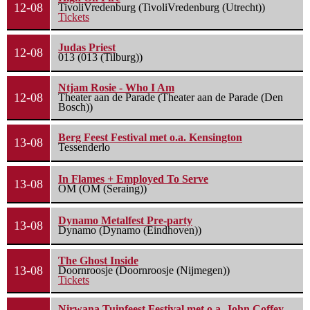
12-08
TivoliVredenburg (TivoliVredenburg (Utrecht))
Tickets
Judas Priest
12-08
013 (013 (Tilburg))
Ntjam Rosie - Who I Am
12-08
Theater aan de Parade (Theater aan de Parade (Den
Bosch))
Berg Feest Festival met o.a. Kensington
13-08
Tessenderlo
In Flames + Employed To Serve
13-08
OM (OM (Seraing))
Dynamo Metalfest Pre-party
13-08
Dynamo (Dynamo (Eindhoven))
The Ghost Inside
13-08
Doornroosje (Doornroosje (Nijmegen))
Tickets
Nirwana Tuinfeest Festival met o.a. John Coffey,