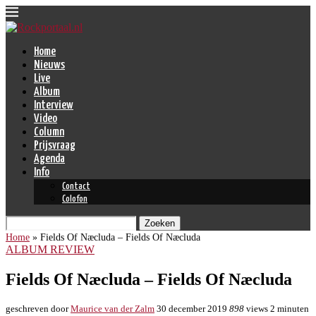
Home
Nieuws
Live
Album
Interview
Video
Column
Prijsvraag
Agenda
Info
Contact
Colofon
Zoeken
Home
»
Fields Of Næcluda – Fields Of Næcluda
ALBUM REVIEW
Fields Of Næcluda – Fields Of Næcluda
geschreven door
Maurice van der Zalm
30 december 2019
898
views
2 minuten