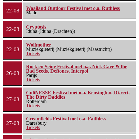
Waailand Outdoor Festival met o.a. Ruthless
22-08
Made
Cryptosis
22-08
Iduna (Iduna (Drachten))
Wolfmother
22-08
Muziekgieterij (Muziekgieterij (Maastricht))
Tickets
Rock en Seine Festival met o.a. Nick Cave & the
Bad Seeds, Deftones, Interpol
26-08
Parijs
Tickets
CuliNESSE Festival met o.a. Kensington, Di-rect,
The Dirty Daddies
27-08
Rotterdam
Tickets
Creamfields Festival met o.a. Faithless
27-08
Daresbury
Tickets