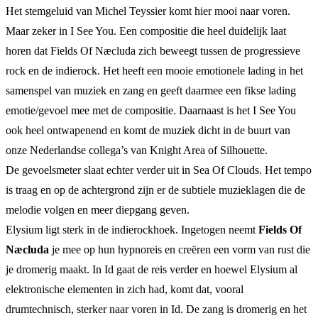
Het stemgeluid van Michel Teyssier komt hier mooi naar voren.
Maar zeker in I See You. Een compositie die heel duidelijk laat
horen dat Fields Of Næcluda zich beweegt tussen de progressieve
rock en de indierock. Het heeft een mooie emotionele lading in het
samenspel van muziek en zang en geeft daarmee een fikse lading
emotie/gevoel mee met de compositie. Daarnaast is het I See You
ook heel ontwapenend en komt de muziek dicht in de buurt van
onze Nederlandse collega’s van Knight Area of Silhouette.
De gevoelsmeter slaat echter verder uit in Sea Of Clouds. Het tempo
is traag en op de achtergrond zijn er de subtiele muzieklagen die de
melodie volgen en meer diepgang geven.
Elysium ligt sterk in de indierockhoek. Ingetogen neemt
Fields Of
Næcluda
je mee op hun hypnoreis en creëren een vorm van rust die
je dromerig maakt. In Id gaat de reis verder en hoewel Elysium al
elektronische elementen in zich had, komt dat, vooral
drumtechnisch, sterker naar voren in Id. De zang is dromerig en het