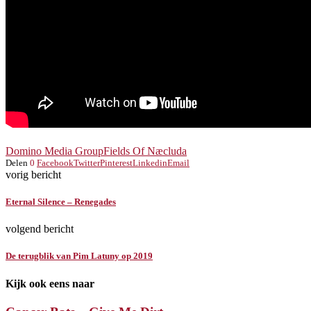
Domino Media Group
Fields Of Næcluda
Delen
0
Facebook
Twitter
Pinterest
Linkedin
Email
vorig bericht
Eternal Silence – Renegades
volgend bericht
De terugblik van Pim Latuny op 2019
Kijk ook eens naar