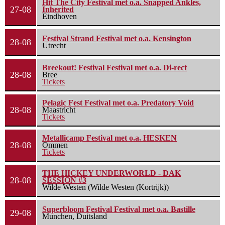
Hit The City Festival met o.a. Snapped Ankles,
27-08
Inherited
Eindhoven
Festival Strand Festival met o.a. Kensington
28-08
Utrecht
Breekout! Festival Festival met o.a. Di-rect
28-08
Bree
Tickets
Pelagic Fest Festival met o.a. Predatory Void
28-08
Maastricht
Tickets
Metallicamp Festival met o.a. HESKEN
28-08
Ommen
Tickets
THE HICKEY UNDERWORLD - DAK
28-08
SESSION #3
Wilde Westen (Wilde Westen (Kortrijk))
Superbloom Festival Festival met o.a. Bastille
29-08
Munchen, Duitsland