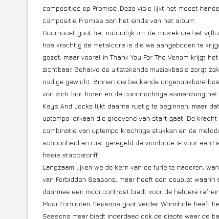
composities op Promise. Deze visie lijkt het meest hand
compositie Promise aan het einde van het album.
Daarnaast gaat het natuurlijk om de muziek die het vijf
hoe krachtig de metalcore is die we aangeboden te krijg
gezet, maar vooral in Thank You For The Venom krijgt he
zichtbaar. Behalve de uitstekende muziekbasis zorgt ze
nodige gewicht. Binnen die beukende ongenaakbare bas
van zich laat horen en de canonachtige samenzang het 
Keys And Locks lijkt daarna rustig te beginnen, maar da
uptempo-orkaan die groovend van start gaat. De kracht
combinatie van uptempo krachtige stukken en de melodie
schoonheid en rust geregeld de voorbode is voor een he
fraaie staccatoriff.
Langzaam lijken we de kern van de furie te naderen, wan
van Forbidden Seasons, maar heeft een couplet waarin a
daarmee een mooi contrast biedt voor de heldere refrei
Maar Forbidden Seasons gaat verder. Wormhole heeft h
Seasons maar biedt inderdaad ook de diepte waar de ban