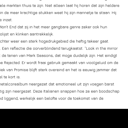
e markten thuis te zijn. Niet alleen laat hij horen dat zijn heldere
in de meer krachtige stukken weet hij zijn mannetje te staan. Hij
 inzet.
on’t End dat zij in het meer gangbare genre zeker ook hun
ijst en klinken aantrekkelijk.
chter weer een sterk hogedrukgebied die heftig tekeer gaat.
 Een reflectie die oorverblindend terugkaatst. “Look in the mirror
 de tenen van Mark Seasons, dat moge duidelijk zijn. Het eindigt
 The Rejected. Er wordt fraai gebruik gemaakt van vioolgeluid om de
iek van Promise blijft sterk overeind en het is eeuwig jammer dat
 te kort is.
etalcorealbum neergezet dat emotioneel uit zijn voegen barst
htig zijn neergezet. Deze Italianen snappen hoe ze een boodschap
d liggend, werkelijk een belofte voor de toekomst van de