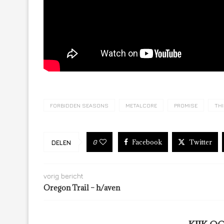
FORBIDDEN SEASONS
METALCORE
PROMISE
THI
Facebook
Twitter
0
DELEN
vorig bericht
Oregon Trail – h/aven