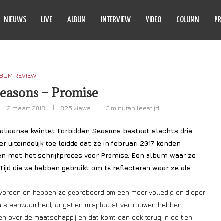
NIEUWS
LIVE
ALBUM
INTERVIEW
VIDEO
COLUMN
PR
BUM REVIEW
easons – Promise
12 maart 2018
825
views
3 minuten leestijd
taliaanse kwintet Forbidden Seasons bestaat slechts drie
r uiteindelijk toe leidde dat ze in februari 2017 konden
n met het schrijfproces voor Promise. Een album waar ze
ijd die ze hebben gebruikt om te reflecteren waar ze als
geworden en hebben ze geprobeerd om een meer volledig en dieper
n als eenzaamheid, angst en misplaatst vertrouwen hebben
rgen over de maatschappij en dat komt dan ook terug in de tien