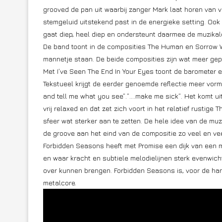
grooved de pan uit waarbij zanger Mark laat horen van vel
stemgeluid uitstekend past in de energieke setting. Ook 
gaat diep, heel diep en ondersteunt daarmee de muzikale
De band toont in de composities The Human en Sorrow W
mannetje staan. De beide composities zijn wat meer gepol
Met I’ve Seen The End In Your Eyes toont de barometer e
Tekstueel krijgt de eerder genoemde reflectie meer vorm.
and tell me what you see”.”….make me sick”. Het komt uit
vrij relaxed en dat zet zich voort in het relatief rustige
sfeer wat sterker aan te zetten. De hele idee van de muz
de groove aan het eind van de compositie zo veel en veel
Forbidden Seasons heeft met Promise een dijk van een m
en waar kracht en subtiele melodielijnen sterk evenwic
over kunnen brengen. Forbidden Seasons is, voor de han
metalcore.