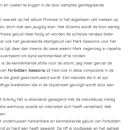
en en voeten te krijgen in de door samples geïntegreerde
tal neerzet op het album Promise. In het algemeen valt meteen op
en, doch met een jeugdig elan. Met Atlantis wordt de toon aardig
t frisse geluid meer body en worden de scherpe randjes beter
ker ook het gevarieerde stemgeluid van Mark Seasons voor het
is ligt daar dan ineens de oase waarin Mark nagenoeg a-capella
overneemt om bijna sentimenteel af te ronden.
t is de kenmerkende stilte voor de storm, zeg maar gerust de
 van
Forbidden Seasons
zit hem ook in deze compositie in de
 die goed geaccentueerd wordt. Een melodie die in al zijn
ftige breakdown die in de slipstream gevolgd wordt door een
t Gravity Fall is allereerst gezegend met de melodieuze inslag
lle wanhoop, woede en intensiteit zich heeft verzameld. Wat
nen.
et ondertussen herkenbare en kenmerkende geluid van Forbidden
d zo hard aan heeft gewerkt. De riff is loodzwaar en het geheel