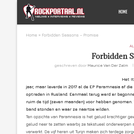
HOME
Home
»
Forbidden Seasons – Promise
AL
Forbidden S
geschreven door
Maurice Van Der Zalm
Het I
jaar, maar leverde in 2017 al de EP Paramnesia af die e
optreden in Rusland. Eenmaal terug werd er begonne
ruim de tijd (zeven maanden) voor hebben genomen. T
band stonden en waar ze naartoe wilden.
Ten opzichte van Paramnesia is het geluid krachtiger 
geluid neer te zetten waarbij ze tekstueel onderwerpe
verwerkt. De vijf heren uit Turijn maken zich terdege zo