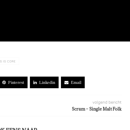
S IS CORE
Pinterest
Linkedin
Email
volgend bericht
Scrum – Single Malt Folk