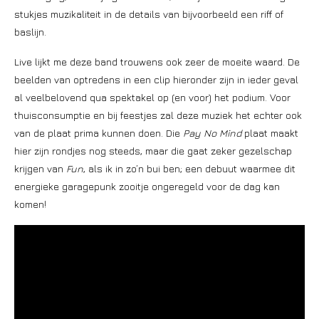
stukjes muzikaliteit in de details van bijvoorbeeld een riff of
baslijn.
Live lijkt me deze band trouwens ook zeer de moeite waard. De
beelden van optredens in een clip hieronder zijn in ieder geval
al veelbelovend qua spektakel op (en voor) het podium. Voor
thuisconsumptie en bij feestjes zal deze muziek het echter ook
van de plaat prima kunnen doen. Die
Pay No Mind
plaat maakt
hier zijn rondjes nog steeds, maar die gaat zeker gezelschap
krijgen van
Fun
, als ik in zo’n bui ben; een debuut waarmee dit
energieke garagepunk zooitje ongeregeld voor de dag kan
komen!