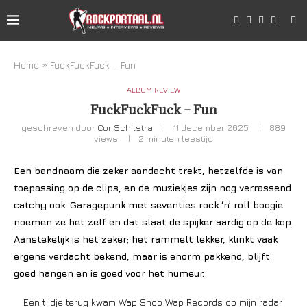
Home
»
FuckFuckFuck – Fun
ALBUM REVIEW
FuckFuckFuck – Fun
geschreven door
Cor Schilstra
11 december 2025
889
views
2 minuten leestijd
Een bandnaam die zeker aandacht trekt, hetzelfde is van
toepassing op de clips, en de muziekjes zijn nog verrassend
catchy ook. Garagepunk met seventies rock ‘n’ roll boogie
noemen ze het zelf en dat slaat de spijker aardig op de kop.
Aanstekelijk is het zeker; het rammelt lekker, klinkt vaak
ergens verdacht bekend, maar is enorm pakkend, blijft
goed hangen en is goed voor het humeur.
Een tijdje terug kwam Wap Shoo Wap Records op mijn radar