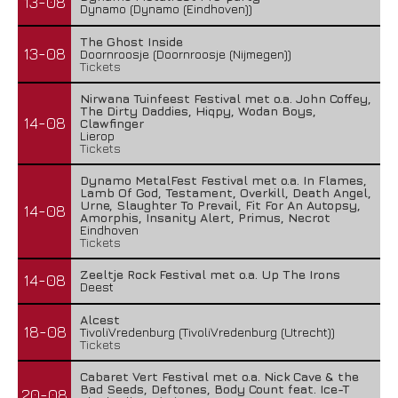
13-08
Dynamo (Dynamo (Eindhoven))
The Ghost Inside
13-08
Doornroosje (Doornroosje (Nijmegen))
Tickets
Nirwana Tuinfeest Festival met o.a. John Coffey,
The Dirty Daddies, Hiqpy, Wodan Boys,
14-08
Clawfinger
Lierop
Tickets
Dynamo MetalFest Festival met o.a. In Flames,
Lamb Of God, Testament, Overkill, Death Angel,
Urne, Slaughter To Prevail, Fit For An Autopsy,
14-08
Amorphis, Insanity Alert, Primus, Necrot
Eindhoven
Tickets
Zeeltje Rock Festival met o.a. Up The Irons
14-08
Deest
Alcest
18-08
TivoliVredenburg (TivoliVredenburg (Utrecht))
Tickets
Cabaret Vert Festival met o.a. Nick Cave & the
Bad Seeds, Deftones, Body Count feat. Ice-T
20-08