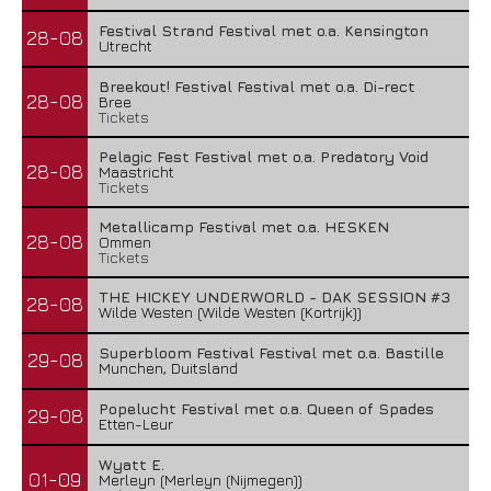
Festival Strand Festival met o.a. Kensington
28-08
Utrecht
Breekout! Festival Festival met o.a. Di-rect
28-08
Bree
Tickets
Pelagic Fest Festival met o.a. Predatory Void
28-08
Maastricht
Tickets
Metallicamp Festival met o.a. HESKEN
28-08
Ommen
Tickets
THE HICKEY UNDERWORLD - DAK SESSION #3
28-08
Wilde Westen (Wilde Westen (Kortrijk))
Superbloom Festival Festival met o.a. Bastille
29-08
Munchen, Duitsland
Popelucht Festival met o.a. Queen of Spades
29-08
Etten-Leur
Wyatt E.
01-09
Merleyn (Merleyn (Nijmegen))