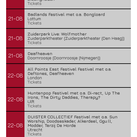
Tickets
Badlands Festival met o.a. Bongloard
21-08
Lottum
Tickets
Zuiderpark Live: Wolfmother
21-08
Zuiderparktheater (Zuiderparktheater (Den Haag))
Tickets
Deafheaven
21-08
Doornroosje (Doornroosje (Nijmegen))
All Points East Festival Festival met o.a.
Deftones, Deafheaven
22-08
London
Tickets
Huntenpop Festival met o.a. Di-rect, Up The
Irons, The Dirty Daddies, Therapy?
22-08
Ulft
Tickets
DUISTER COLLECTIEF Festival met o.a. Sun
Worship, Doodseskader, Alkerdeel, Ggu:ll,
22-08
Modder, Terzij De Horde
Utrecht
Tickets