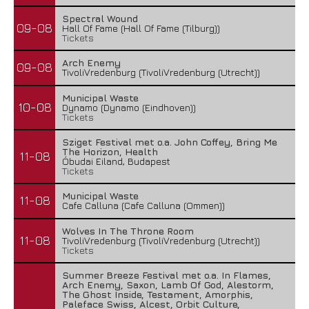
Spectral Wound
09-08
Hall Of Fame (Hall Of Fame (Tilburg))
Tickets
Arch Enemy
09-08
TivoliVredenburg (TivoliVredenburg (Utrecht))
Municipal Waste
10-08
Dynamo (Dynamo (Eindhoven))
Tickets
Sziget Festival met o.a. John Coffey, Bring Me
The Horizon, Health
11-08
Óbudai Eiland, Budapest
Tickets
Municipal Waste
11-08
Cafe Calluna (Cafe Calluna (Ommen))
Wolves In The Throne Room
11-08
TivoliVredenburg (TivoliVredenburg (Utrecht))
Tickets
Summer Breeze Festival met o.a. In Flames,
Arch Enemy, Saxon, Lamb Of God, Alestorm,
The Ghost Inside, Testament, Amorphis,
Paleface Swiss, Alcest, Orbit Culture,