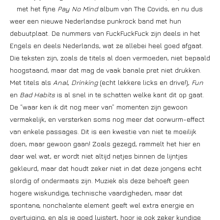
met het fijne
Pay No Mind
album van The Covids, en nu dus
weer een nieuwe Nederlandse punkrock band met hun
debuutplaat. De nummers van FuckFuckFuck zijn deels in het
Engels en deels Nederlands, wat ze allebei heel goed afgaat.
Die teksten zijn, zoals de titels al doen vermoeden, niet bepaald
hoogstaand, maar dat mag de vaak banale pret niet drukken.
Met titels als
Anal
,
Drinking
(echt lekkere licks en drive!),
Fun
en
Bad Habits
is al snel in te schatten welke kant dit op gaat.
De “waar ken ik dit nog meer van” momenten zijn gewoon
vermakelijk, en versterken soms nog meer dat oorwurm-effect
van enkele passages. Dit is een kwestie van niet te moeilijk
doen, maar gewoon gaan! Zoals gezegd, rammelt het hier en
daar wel wat, er wordt niet altijd netjes binnen de lijntjes
gekleurd, maar dat houdt zeker niet in dat deze jongens echt
slordig of ondermaats zijn. Muziek als deze behoeft geen
hogere wiskundige, technische vaardigheden, maar dat
spontane, nonchalante element geeft wel extra energie en
overtuiging, en als je goed luistert, hoor je ook zeker kundige