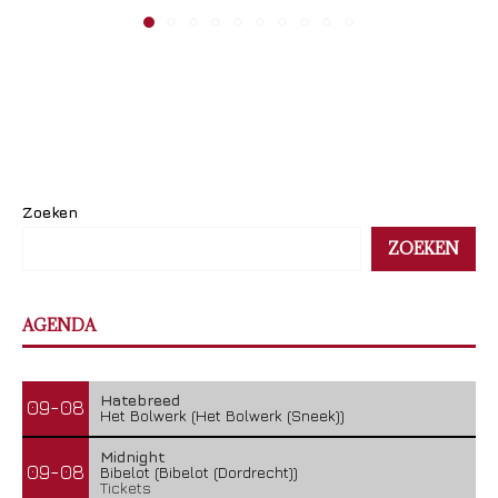
Zoeken
ZOEKEN
AGENDA
Hatebreed
09-08
Het Bolwerk (Het Bolwerk (Sneek))
Midnight
09-08
Bibelot (Bibelot (Dordrecht))
Tickets