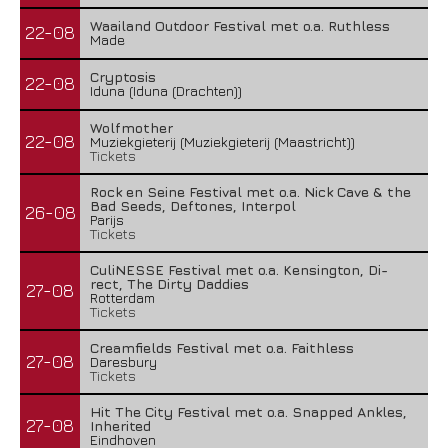
Waailand Outdoor Festival met o.a. Ruthless
22-08
Made
Cryptosis
22-08
Iduna (Iduna (Drachten))
Wolfmother
22-08
Muziekgieterij (Muziekgieterij (Maastricht))
Tickets
Rock en Seine Festival met o.a. Nick Cave & the
Bad Seeds, Deftones, Interpol
26-08
Parijs
Tickets
CuliNESSE Festival met o.a. Kensington, Di-
rect, The Dirty Daddies
27-08
Rotterdam
Tickets
Creamfields Festival met o.a. Faithless
27-08
Daresbury
Tickets
Hit The City Festival met o.a. Snapped Ankles,
27-08
Inherited
Eindhoven