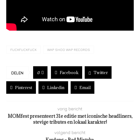
FUCKFUCKFUCK
WAP SHOO WAP RECORDS
Facebook
Twitter
0
DELEN
Pinterest
Linkedin
Email
vorig bericht
MOMfest presenteert 31e editie met iconische headliners,
stevige tributes en lokaal karakter!
volgend bericht
Kardang – Bad Mistake