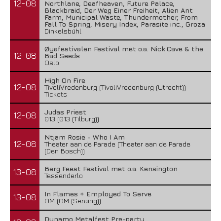
12-08
Northlane, Deafheaven, Future Palace,
Blackbraid, Der Weg Einer Freiheit, Alien Ant
Farm, Municipal Waste, Thundermother, From
Fall To Spring, Misery Index, Parasite inc., Groza
Dinkelsbühl
Øyafestivalen Festival met o.a. Nick Cave & the
12-08
Bad Seeds
Oslo
High On Fire
12-08
TivoliVredenburg (TivoliVredenburg (Utrecht))
Tickets
Judas Priest
12-08
013 (013 (Tilburg))
Ntjam Rosie - Who I Am
12-08
Theater aan de Parade (Theater aan de Parade
(Den Bosch))
Berg Feest Festival met o.a. Kensington
13-08
Tessenderlo
In Flames + Employed To Serve
13-08
OM (OM (Seraing))
Dynamo Metalfest Pre-party