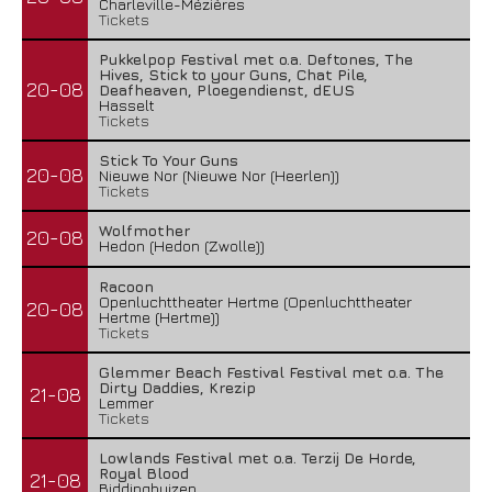
Charleville-Mézières
Tickets
Pukkelpop Festival met o.a. Deftones, The
Hives, Stick to your Guns, Chat Pile,
20-08
Deafheaven, Ploegendienst, dEUS
Hasselt
Tickets
Stick To Your Guns
20-08
Nieuwe Nor (Nieuwe Nor (Heerlen))
Tickets
Wolfmother
20-08
Hedon (Hedon (Zwolle))
Racoon
Openluchttheater Hertme (Openluchttheater
20-08
Hertme (Hertme))
Tickets
Glemmer Beach Festival Festival met o.a. The
Dirty Daddies, Krezip
21-08
Lemmer
Tickets
Lowlands Festival met o.a. Terzij De Horde,
Royal Blood
21-08
Biddinghuizen