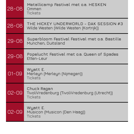
Metallicamp Festival met o.a. HESKEN
28-08
Ommen
Tickets
THE HICKEY UNDERWORLD - DAK SESSION #3
28-08
Wilde Westen (Wilde Westen (Kortrijk))
Superbloom Festival Festival met o.a. Bastille
29-08
Munchen, Duitsland
Popelucht Festival met o.a. Queen of Spades
29-08
Etten-Leur
Wyatt E.
01-09
Merleyn (Merleyn (Nijmegen))
Tickets
Chuck Ragan
02-09
TivoliVredenburg (TivoliVredenburg (Utrecht))
Tickets
Wyatt E.
02-09
Musicon (Musicon (Den Haag))
Tickets