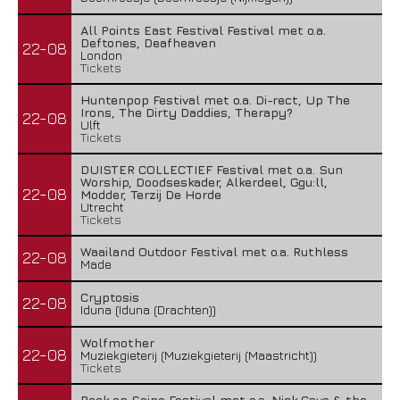
All Points East Festival Festival met o.a.
Deftones, Deafheaven
22-08
London
Tickets
Huntenpop Festival met o.a. Di-rect, Up The
Irons, The Dirty Daddies, Therapy?
22-08
Ulft
Tickets
DUISTER COLLECTIEF Festival met o.a. Sun
Worship, Doodseskader, Alkerdeel, Ggu:ll,
22-08
Modder, Terzij De Horde
Utrecht
Tickets
Waailand Outdoor Festival met o.a. Ruthless
22-08
Made
Cryptosis
22-08
Iduna (Iduna (Drachten))
Wolfmother
22-08
Muziekgieterij (Muziekgieterij (Maastricht))
Tickets
Rock en Seine Festival met o.a. Nick Cave & the