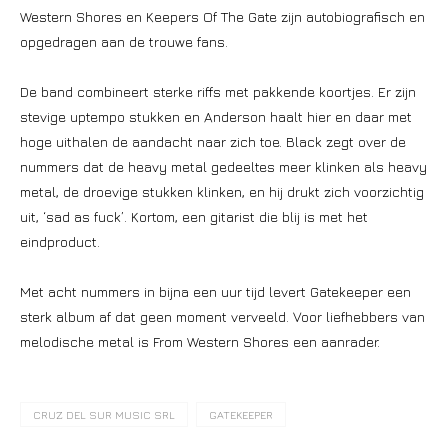
Western Shores en Keepers Of The Gate zijn autobiografisch en
opgedragen aan de trouwe fans.
De band combineert sterke riffs met pakkende koortjes. Er zijn
stevige uptempo stukken en Anderson haalt hier en daar met
hoge uithalen de aandacht naar zich toe. Black zegt over de
nummers dat de heavy metal gedeeltes meer klinken als heavy
metal, de droevige stukken klinken, en hij drukt zich voorzichtig
uit, ‘sad as fuck’. Kortom, een gitarist die blij is met het
eindproduct.
Met acht nummers in bijna een uur tijd levert Gatekeeper een
sterk album af dat geen moment verveeld. Voor liefhebbers van
melodische metal is From Western Shores een aanrader.
CRUZ DEL SUR MUSIC SRL
GATEKEEPER