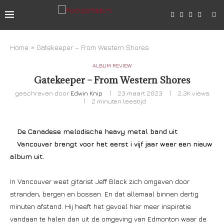
Home
»
Gatekeeper – From Western Shores
ALBUM REVIEW
Gatekeeper – From Western Shores
geschreven door
Edwin Knip
23 maart 2023
2,3K
views
2 minuten leestijd
De Canadese melodische heavy metal band uit
Vancouver brengt voor het eerst i vijf jaar weer een nieuw
album uit.
In Vancouver weet gitarist Jeff Black zich omgeven door
stranden, bergen en bossen. En dat allemaal binnen dertig
minuten afstand. Hij heeft het gevoel hier meer inspiratie
vandaan te halen dan uit de omgeving van Edmonton waar de