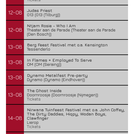
Judas Priest
12-08
013 (013 (Tilburg))
Ntjam Rosie - Who I Am
12-08
Theater aan de Parade (Theater aan de Parade
(Den Bosch))
Berg Feest Festival met o.a. Kensington
13-08
Tessenderlo
In Flames + Employed To Serve
13-08
OM (OM (Seraing))
Dynamo Metalfest Pre-party
13-08
Dynamo (Dynamo (Eindhoven))
The Ghost Inside
13-08
Doornroosje (Doornroosje (Nijmegen))
Tickets
Nirwana Tuinfeest Festival met o.a. John Coffey,
The Dirty Daddies, Hiqpy, Wodan Boys,
14-08
Clawfinger
Lierop
Tickets