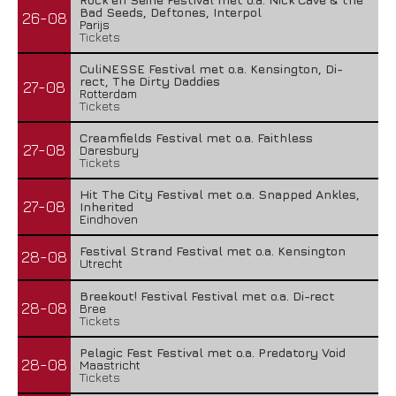
Bad Seeds, Deftones, Interpol
26-08
Parijs
Tickets
CuliNESSE Festival met o.a. Kensington, Di-
rect, The Dirty Daddies
27-08
Rotterdam
Tickets
Creamfields Festival met o.a. Faithless
27-08
Daresbury
Tickets
Hit The City Festival met o.a. Snapped Ankles,
27-08
Inherited
Eindhoven
Festival Strand Festival met o.a. Kensington
28-08
Utrecht
Breekout! Festival Festival met o.a. Di-rect
28-08
Bree
Tickets
Pelagic Fest Festival met o.a. Predatory Void
28-08
Maastricht
Tickets