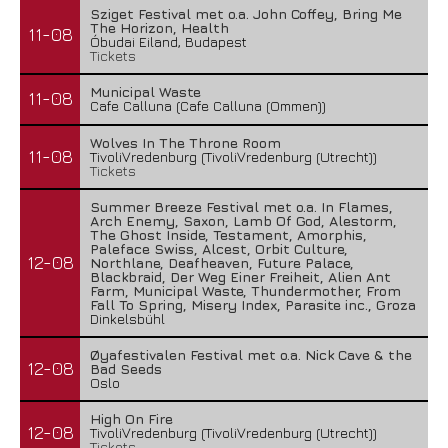
Sziget Festival met o.a. John Coffey, Bring Me
The Horizon, Health
11-08
Óbudai Eiland, Budapest
Tickets
Municipal Waste
11-08
Cafe Calluna (Cafe Calluna (Ommen))
Wolves In The Throne Room
11-08
TivoliVredenburg (TivoliVredenburg (Utrecht))
Tickets
Summer Breeze Festival met o.a. In Flames,
Arch Enemy, Saxon, Lamb Of God, Alestorm,
The Ghost Inside, Testament, Amorphis,
Paleface Swiss, Alcest, Orbit Culture,
12-08
Northlane, Deafheaven, Future Palace,
Blackbraid, Der Weg Einer Freiheit, Alien Ant
Farm, Municipal Waste, Thundermother, From
Fall To Spring, Misery Index, Parasite inc., Groza
Dinkelsbühl
Øyafestivalen Festival met o.a. Nick Cave & the
12-08
Bad Seeds
Oslo
High On Fire
12-08
TivoliVredenburg (TivoliVredenburg (Utrecht))
Tickets