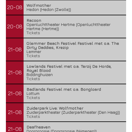
Wolfmother
20-08
Hedon (Hedon (Zwolle))
Racoon
Openluchttheater Hertme (Openluchttheater
20-08
Hertme (Hertme))
Tickets
Glemmer Beach Festival Festival met o.a. The
Dirty Daddies, Krezip
21-08
Lemmer
Tickets
Lowlands Festival met o.a. Terzij De Horde,
Royal Blood
21-08
Biddinghuizen
Tickets
Badlands Festival met o.a. Bongloard
21-08
Lottum
Tickets
Zuiderpark Live: Wolfmother
21-08
Zuiderparktheater (Zuiderparktheater (Den Haag))
Tickets
Deafheaven
21-08
Doornroosje (Doornroosje (Nijmegen))