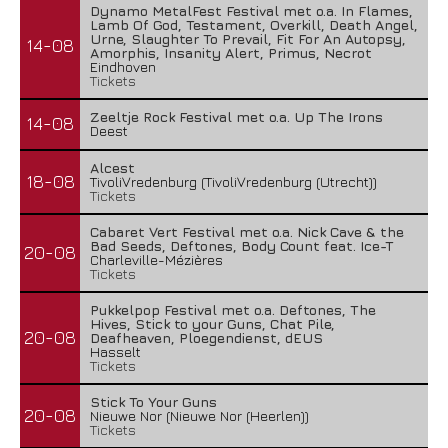
Dynamo MetalFest Festival met o.a. In Flames,
Lamb Of God, Testament, Overkill, Death Angel,
Urne, Slaughter To Prevail, Fit For An Autopsy,
14-08
Amorphis, Insanity Alert, Primus, Necrot
Eindhoven
Tickets
Zeeltje Rock Festival met o.a. Up The Irons
14-08
Deest
Alcest
18-08
TivoliVredenburg (TivoliVredenburg (Utrecht))
Tickets
Cabaret Vert Festival met o.a. Nick Cave & the
Bad Seeds, Deftones, Body Count feat. Ice-T
20-08
Charleville-Mézières
Tickets
Pukkelpop Festival met o.a. Deftones, The
Hives, Stick to your Guns, Chat Pile,
20-08
Deafheaven, Ploegendienst, dEUS
Hasselt
Tickets
Stick To Your Guns
20-08
Nieuwe Nor (Nieuwe Nor (Heerlen))
Tickets