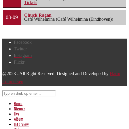
Tickets
Chuck Ragan
03-09
Café Wilhelmina (Café Wilhelmina (Eindhoven))
Facebook
Twitter
Instagram
Flickr
@2023 - All Right Reserved. Designed and Developed by
Harm
Lourenssen
Home
Nieuws
Live
Album
Interview