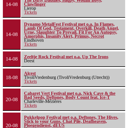
The Dirty Daddies, Hiqpy, Wodan Boys,
14-08
Clawfinger
Lierop
Tickets
Dynamo MetalFest Festival met o.a. In Flames,
Lamb Of God, Testament, Overkill, Death Angel,
Urne, Slaughter To Prevail, Fit For An Autopsy,
14-08
Amorphis, Insanity Alert, Primus, Necrot
Eindhoven
Tickets
Zeeltje Rock Festival met o.a. Up The Irons
14-08
Deest
Alcest
18-08
TivoliVredenburg (TivoliVredenburg (Utrecht))
Tickets
Cabaret Vert Festival met o.a. Nick Cave & the
Bad Seeds, Deftones, Body Count feat. Ice-T
20-08
Charleville-Mézières
Tickets
Pukkelpop Festival met o.a. Deftones, The Hives,
Stick to your Guns, Chat Pile, Deafheaven,
20-08
Ploegendienst, dEUS