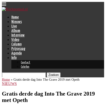
Home
Nieuws
Live
Album
Interview
Video
Column
Prijsvraag
Agenda
Info
Contact
Colofon
Zoeken
Home
»
Gratis derde dag Into The Grave 2019 met Opeth
NIEUWS
Gratis derde dag Into The Grave 2019
met Opeth