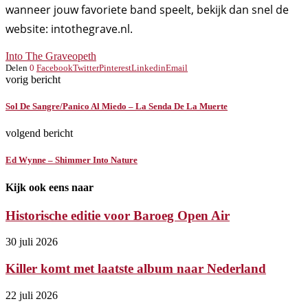
wanneer jouw favoriete band speelt, bekijk dan snel de
website: intothegrave.nl.
Into The Grave
opeth
Delen
0
Facebook
Twitter
Pinterest
Linkedin
Email
vorig bericht
Sol De Sangre/Panico Al Miedo – La Senda De La Muerte
volgend bericht
Ed Wynne – Shimmer Into Nature
Kijk ook eens naar
Historische editie voor Baroeg Open Air
30 juli 2026
Killer komt met laatste album naar Nederland
22 juli 2026