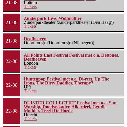
21-08
Lottum
Tickets
Zuiderpark Live: Wolfmother
21-08
Zuiderparktheater (Zuiderparktheater (Den Haag))
Tickets
Deafheaven
21-08
Doornroosje (Doornroosje (Nijmegen))
All Points East Festival Festival met o.a. Deftones,
Deafheaven
22-08
London
Tickets
Huntenpop Festival met o.a. Di-rect, Up The
Irons, The Dirty Daddies, Therapy?
22-08
Ulft
Tickets
DUISTER COLLECTIEF Festival met o.a. Sun
Worship, Doodseskader, Alkerdeel, Ggu:ll,
22-08
Modder, Terzij De Horde
Utrecht
Tickets