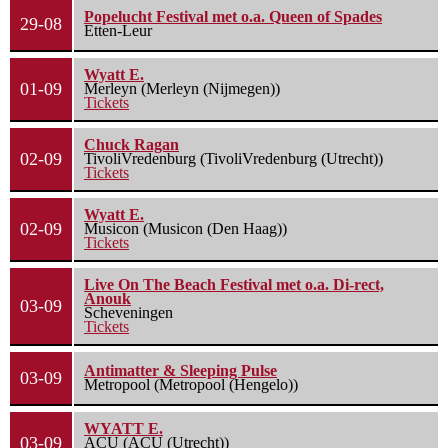
Popelucht Festival met o.a. Queen of Spades
29-08
Etten-Leur
Wyatt E.
01-09
Merleyn (Merleyn (Nijmegen))
Tickets
Chuck Ragan
02-09
TivoliVredenburg (TivoliVredenburg (Utrecht))
Tickets
Wyatt E.
02-09
Musicon (Musicon (Den Haag))
Tickets
Live On The Beach Festival met o.a. Di-rect,
Anouk
03-09
Scheveningen
Tickets
Antimatter & Sleeping Pulse
03-09
Metropool (Metropool (Hengelo))
WYATT E.
03-09
ACU (ACU (Utrecht))