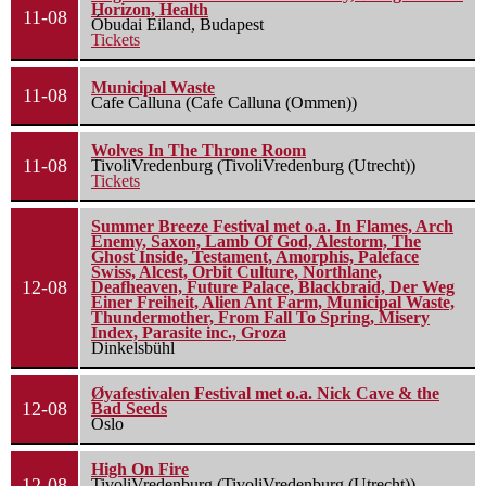
Horizon, Health
11-08
Óbudai Eiland, Budapest
Tickets
Municipal Waste
11-08
Cafe Calluna (Cafe Calluna (Ommen))
Wolves In The Throne Room
11-08
TivoliVredenburg (TivoliVredenburg (Utrecht))
Tickets
Summer Breeze Festival met o.a. In Flames, Arch
Enemy, Saxon, Lamb Of God, Alestorm, The
Ghost Inside, Testament, Amorphis, Paleface
Swiss, Alcest, Orbit Culture, Northlane,
12-08
Deafheaven, Future Palace, Blackbraid, Der Weg
Einer Freiheit, Alien Ant Farm, Municipal Waste,
Thundermother, From Fall To Spring, Misery
Index, Parasite inc., Groza
Dinkelsbühl
Øyafestivalen Festival met o.a. Nick Cave & the
12-08
Bad Seeds
Oslo
High On Fire
12-08
TivoliVredenburg (TivoliVredenburg (Utrecht))