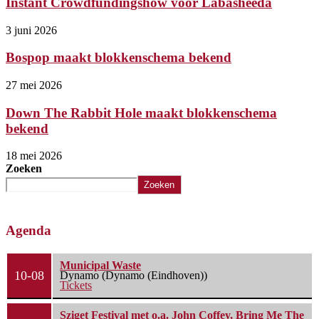
Instant Crowdfundingshow voor Labasheeda
3 juni 2026
Bospop maakt blokkenschema bekend
27 mei 2026
Down The Rabbit Hole maakt blokkenschema
bekend
18 mei 2026
Zoeken
Zoeken
Agenda
Municipal Waste
10-08
Dynamo (Dynamo (Eindhoven))
Tickets
Sziget Festival met o.a. John Coffey, Bring Me The