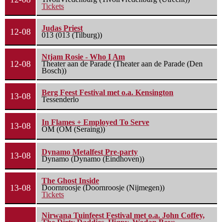
Tickets
Judas Priest
12-08
013 (013 (Tilburg))
Ntjam Rosie - Who I Am
12-08
Theater aan de Parade (Theater aan de Parade (Den
Bosch))
Berg Feest Festival met o.a. Kensington
13-08
Tessenderlo
In Flames + Employed To Serve
13-08
OM (OM (Seraing))
Dynamo Metalfest Pre-party
13-08
Dynamo (Dynamo (Eindhoven))
The Ghost Inside
13-08
Doornroosje (Doornroosje (Nijmegen))
Tickets
Nirwana Tuinfeest Festival met o.a. John Coffey,