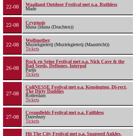
Waailand Outdoor Festival met o.a. Ruthless
22-08
Made
Cryptosis
22-08
Iduna (Iduna (Drachten))
Wolfmother
22-08
Muziekgieterij (Muziekgieterij (Maastricht))
Tickets
Rock en Seine Festival met o.a. Nick Cave & the
Bad Seeds, Deftones, Interpol
26-08
Parijs
Tickets
CuliNESSE Festival met o.a. Kensington, Di-rect,
The Dirty Daddies
27-08
Rotterdam
Tickets
Creamfields Festival met o.a. Faithless
27-08
Daresbury
Tickets
Hit The City Festival met o.a. Snapped Ankles,