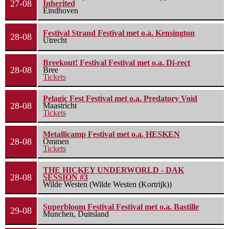
27-08
Inherited
Eindhoven
Festival Strand Festival met o.a. Kensington
28-08
Utrecht
Breekout! Festival Festival met o.a. Di-rect
28-08
Bree
Tickets
Pelagic Fest Festival met o.a. Predatory Void
28-08
Maastricht
Tickets
Metallicamp Festival met o.a. HESKEN
28-08
Ommen
Tickets
THE HICKEY UNDERWORLD - DAK
28-08
SESSION #3
Wilde Westen (Wilde Westen (Kortrijk))
Superbloom Festival Festival met o.a. Bastille
29-08
Munchen, Duitsland