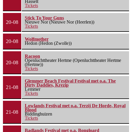
Hasselt
Tickets
Stick To Your Guns
20-08
Nieuwe Nor (Nieuwe Nor (Heerlen))
Tickets
Wolfmother
20-08
Hedon (Hedon (Zwolle))
Racoon
Openluchttheater Hertme (Openluchttheater Hertme
20-08
(Hertme))
Tickets
Glemmer Beach Festival Festival met o.a. The
Dirty Daddies, Krezip
21-08
Lemmer
Tickets
Lowlands Festival met o.a. Terzij De Horde, Royal
Blood
21-08
Biddinghuizen
Tickets
Badlands Festival met o.a. Bongloard