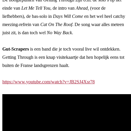
einde van
Let Me Tell You
, de intro van
Ahead,
(voor de
liefhebbers), de bas-solo in
Days Will Come
en het wel heel catchy
meezing-refrein van
Cat On The Roof
. De song waar alles meteen
juist zit, is dan toch wel
No Way Back
.
Gut-Scrapers
is een band die je toch vooral live wil ontdekken.
Getting Through is een knap visitekaartje dat hen hopelijk eens tot
buiten de Franse landsgrenzen haalt.
https://www.youtube.com/watch?v=JB2SJ4Xsr78