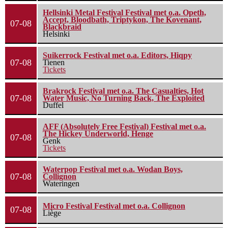
Hellsinki Metal Festival Festival met o.a. Opeth,
Accept, Bloodbath, Triptykon, The Kovenant,
07-08
Blackbraid
Helsinki
Suikerrock Festival met o.a. Editors, Hiqpy
07-08
Tienen
Tickets
Brakrock Festival met o.a. The Casualties, Hot
07-08
Water Music, No Turning Back, The Exploited
Duffel
AFF (Absolutely Free Festival) Festival met o.a.
The Hickey Underworld, Henge
07-08
Genk
Tickets
Waterpop Festival met o.a. Wodan Boys,
07-08
Collignon
Wateringen
Micro Festival Festival met o.a. Collignon
07-08
Liège