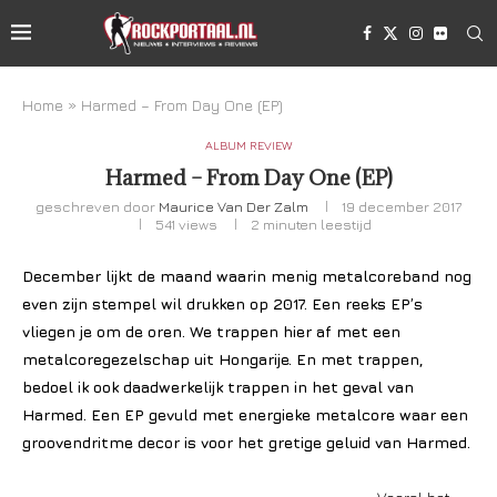
Home
»
Harmed – From Day One (EP)
ALBUM REVIEW
Harmed – From Day One (EP)
geschreven door
Maurice Van Der Zalm
19 december 2017
541
views
2 minuten leestijd
December lijkt de maand waarin menig metalcoreband nog
even zijn stempel wil drukken op 2017. Een reeks EP’s
vliegen je om de oren. We trappen hier af met een
metalcoregezelschap uit Hongarije. En met trappen,
bedoel ik ook daadwerkelijk trappen in het geval van
Harmed. Een EP gevuld met energieke metalcore waar een
groovendritme decor is voor het gretige geluid van Harmed.