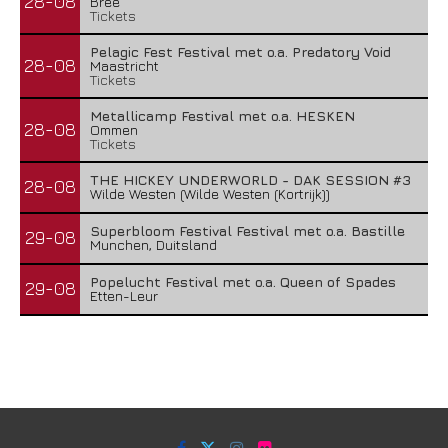
28-08
Bree
Tickets
Pelagic Fest Festival met o.a. Predatory Void
28-08
Maastricht
Tickets
Metallicamp Festival met o.a. HESKEN
28-08
Ommen
Tickets
THE HICKEY UNDERWORLD - DAK SESSION #3
28-08
Wilde Westen (Wilde Westen (Kortrijk))
Superbloom Festival Festival met o.a. Bastille
29-08
Munchen, Duitsland
Popelucht Festival met o.a. Queen of Spades
29-08
Etten-Leur