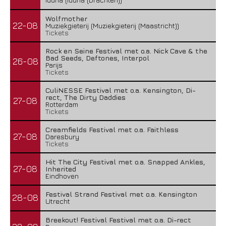
Wolfmother
22-08
Muziekgieterij (Muziekgieterij (Maastricht))
Tickets
Rock en Seine Festival met o.a. Nick Cave & the
Bad Seeds, Deftones, Interpol
26-08
Parijs
Tickets
CuliNESSE Festival met o.a. Kensington, Di-
rect, The Dirty Daddies
27-08
Rotterdam
Tickets
Creamfields Festival met o.a. Faithless
27-08
Daresbury
Tickets
Hit The City Festival met o.a. Snapped Ankles,
27-08
Inherited
Eindhoven
Festival Strand Festival met o.a. Kensington
28-08
Utrecht
Breekout! Festival Festival met o.a. Di-rect