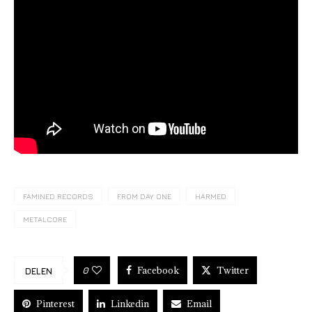
FAMINED RECORDS
FROM DAY ONE
HARMED
METALCORE
Facebook
Twitter
0
DELEN
Pinterest
Linkedin
Email