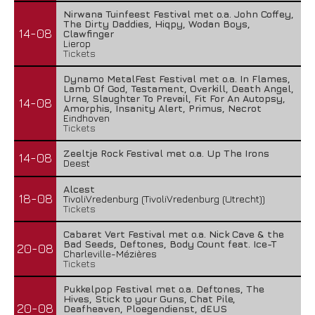
Nirwana Tuinfeest Festival met o.a. John Coffey,
The Dirty Daddies, Hiqpy, Wodan Boys,
14-08
Clawfinger
Lierop
Tickets
Dynamo MetalFest Festival met o.a. In Flames,
Lamb Of God, Testament, Overkill, Death Angel,
Urne, Slaughter To Prevail, Fit For An Autopsy,
14-08
Amorphis, Insanity Alert, Primus, Necrot
Eindhoven
Tickets
Zeeltje Rock Festival met o.a. Up The Irons
14-08
Deest
Alcest
18-08
TivoliVredenburg (TivoliVredenburg (Utrecht))
Tickets
Cabaret Vert Festival met o.a. Nick Cave & the
Bad Seeds, Deftones, Body Count feat. Ice-T
20-08
Charleville-Mézières
Tickets
Pukkelpop Festival met o.a. Deftones, The
Hives, Stick to your Guns, Chat Pile,
20-08
Deafheaven, Ploegendienst, dEUS