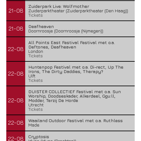
Zuiderpark Live: Wolfmother
21-08
Zuiderparktheater (Zuiderparktheater (Den Haag))
Tickets
Deafheaven
21-08
Doornroosje (Doornroosje (Nijmegen))
All Points East Festival Festival met o.a.
Deftones, Deafheaven
22-08
London
Tickets
Huntenpop Festival met o.a. Di-rect, Up The
Irons, The Dirty Daddies, Therapy?
22-08
Ulft
Tickets
DUISTER COLLECTIEF Festival met o.a. Sun
Worship, Doodseskader, Alkerdeel, Ggu:ll,
22-08
Modder, Terzij De Horde
Utrecht
Tickets
Waailand Outdoor Festival met o.a. Ruthless
22-08
Made
Cryptosis
22-08
Iduna (Iduna (Drachten))