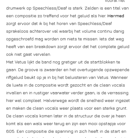
Vooral het
drumwerk op Speechless/Deaf is sterk. Zelden is een titel van
een compositie zo treffend voor het geluid als hier.
Harmed
zorgt ervoor dat ik bij het horen van Speechless/Deaf
sprakeloos achterover val waarbij het volume continu danig
opgeschroefd mag worden om niets te missen. Iets dat weg
heeft van een breakdown zorgt ervoor dat het complete geluid
ook niet gaat vervelen.
Met Vetus lijkt de band nog gretiger uit de startblokken te
gaan. De groove is zwaarder en het overtuigende opzwepende
riffgeluid beukt op je in bij het beluisteren van Vetus. Wanneer
de luwte in de compositie wordt gezocht en de clean vocals
invallen en in rustiger vaarwater verder gaan, is de verrassing
hier wel compleet. Halverwege wordt de snelheid weer ingezet
en maken de clean vocals weer plaats voor een sterke grunt.
De clean vocals komen later in de structuur die over je heen
komt als een wals weer terug en zijn een mooi opstapje voor
605. Een compositie die spanning in zich heeft in de start en