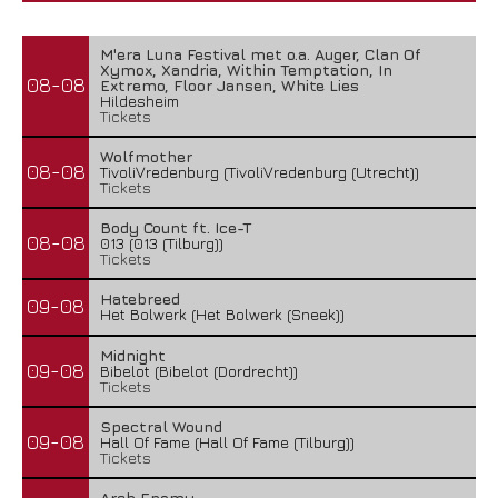
M'era Luna Festival met o.a. Auger, Clan Of
Xymox, Xandria, Within Temptation, In
08-08
Extremo, Floor Jansen, White Lies
Hildesheim
Tickets
Wolfmother
08-08
TivoliVredenburg (TivoliVredenburg (Utrecht))
Tickets
Body Count ft. Ice-T
08-08
013 (013 (Tilburg))
Tickets
Hatebreed
09-08
Het Bolwerk (Het Bolwerk (Sneek))
Midnight
09-08
Bibelot (Bibelot (Dordrecht))
Tickets
Spectral Wound
09-08
Hall Of Fame (Hall Of Fame (Tilburg))
Tickets
Arch Enemy