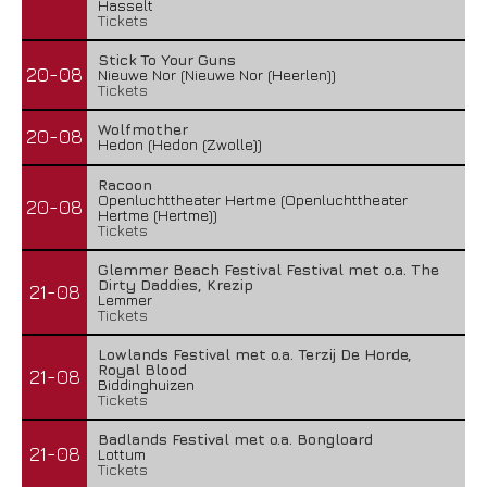
Hasselt
Tickets
Stick To Your Guns
20-08
Nieuwe Nor (Nieuwe Nor (Heerlen))
Tickets
Wolfmother
20-08
Hedon (Hedon (Zwolle))
Racoon
Openluchttheater Hertme (Openluchttheater
20-08
Hertme (Hertme))
Tickets
Glemmer Beach Festival Festival met o.a. The
Dirty Daddies, Krezip
21-08
Lemmer
Tickets
Lowlands Festival met o.a. Terzij De Horde,
Royal Blood
21-08
Biddinghuizen
Tickets
Badlands Festival met o.a. Bongloard
21-08
Lottum
Tickets