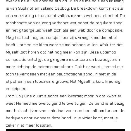
over de hele linie door de structuur en de melodie een kruising
is van Slipknot en Eskimo Callboy. De breakdown komt niet als
een verrassing uit de lucht vallen, maar is wel heel effectief. De
toonhoogte van de zang verhoogt wat naast de reguliere zang
en het gitaargeluid weeft zich als een web door de compositie.
Mag het toch nog een onsje meer zijn, vraag ik me dan af of
heeft Harmed me klem waar ze me hebben willen. Afsluiter Not
Myself laat horen dat het nog meer kan zijn. Deze uptempo
compositie ontstijgt de gangbare metalcore en beweegt zich
meer richting de extreme metalcore. Ook hier weet Harmed me
toch te verrassen met een psychotische zanglijn met in de
slipstream een loodzware groove. Not Myself is kort, krachtig
en keigoed.
From Day One duurt slechts een kwartier, maar in dat kwartier
weet Harmed me overtuigend te overtuigen. De band is al bezig
met het schrijven van materiaal voor een heel album tussen de
bedrijven door. Wanneer deze band in je vizier komt, moet je
zeker niet meer loslaten.