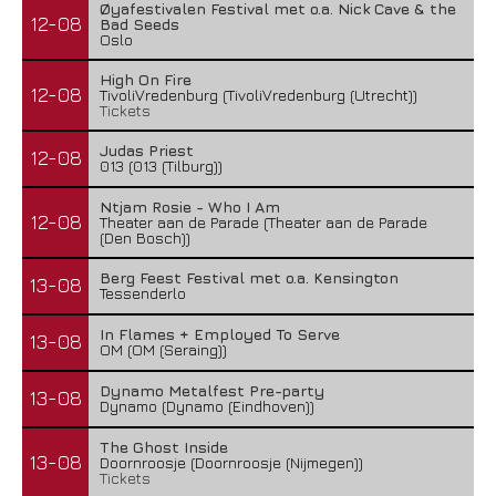
Øyafestivalen Festival met o.a. Nick Cave & the
12-08
Bad Seeds
Oslo
High On Fire
12-08
TivoliVredenburg (TivoliVredenburg (Utrecht))
Tickets
Judas Priest
12-08
013 (013 (Tilburg))
Ntjam Rosie - Who I Am
12-08
Theater aan de Parade (Theater aan de Parade
(Den Bosch))
Berg Feest Festival met o.a. Kensington
13-08
Tessenderlo
In Flames + Employed To Serve
13-08
OM (OM (Seraing))
Dynamo Metalfest Pre-party
13-08
Dynamo (Dynamo (Eindhoven))
The Ghost Inside
13-08
Doornroosje (Doornroosje (Nijmegen))
Tickets