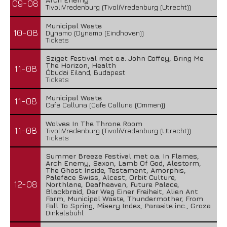
09-08
TivoliVredenburg (TivoliVredenburg (Utrecht))
Municipal Waste
10-08
Dynamo (Dynamo (Eindhoven))
Tickets
Sziget Festival met o.a. John Coffey, Bring Me
The Horizon, Health
11-08
Óbudai Eiland, Budapest
Tickets
Municipal Waste
11-08
Cafe Calluna (Cafe Calluna (Ommen))
Wolves In The Throne Room
11-08
TivoliVredenburg (TivoliVredenburg (Utrecht))
Tickets
Summer Breeze Festival met o.a. In Flames,
Arch Enemy, Saxon, Lamb Of God, Alestorm,
The Ghost Inside, Testament, Amorphis,
Paleface Swiss, Alcest, Orbit Culture,
12-08
Northlane, Deafheaven, Future Palace,
Blackbraid, Der Weg Einer Freiheit, Alien Ant
Farm, Municipal Waste, Thundermother, From
Fall To Spring, Misery Index, Parasite inc., Groza
Dinkelsbühl