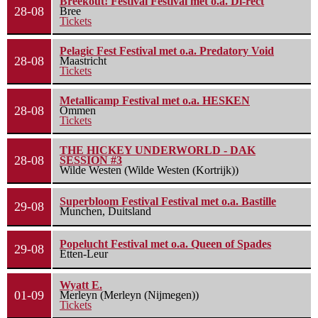
Breekout! Festival Festival met o.a. Di-rect
28-08
Bree
Tickets
Pelagic Fest Festival met o.a. Predatory Void
28-08
Maastricht
Tickets
Metallicamp Festival met o.a. HESKEN
28-08
Ommen
Tickets
THE HICKEY UNDERWORLD - DAK
28-08
SESSION #3
Wilde Westen (Wilde Westen (Kortrijk))
Superbloom Festival Festival met o.a. Bastille
29-08
Munchen, Duitsland
Popelucht Festival met o.a. Queen of Spades
29-08
Etten-Leur
Wyatt E.
01-09
Merleyn (Merleyn (Nijmegen))
Tickets