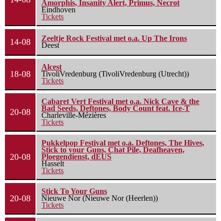
Amorphis, Insanity Alert, Primus, Necrot
Eindhoven
Tickets
Zeeltje Rock Festival met o.a. Up The Irons
14-08
Deest
Alcest
18-08
TivoliVredenburg (TivoliVredenburg (Utrecht))
Tickets
Cabaret Vert Festival met o.a. Nick Cave & the
Bad Seeds, Deftones, Body Count feat. Ice-T
20-08
Charleville-Mézières
Tickets
Pukkelpop Festival met o.a. Deftones, The Hives,
Stick to your Guns, Chat Pile, Deafheaven,
20-08
Ploegendienst, dEUS
Hasselt
Tickets
Stick To Your Guns
20-08
Nieuwe Nor (Nieuwe Nor (Heerlen))
Tickets