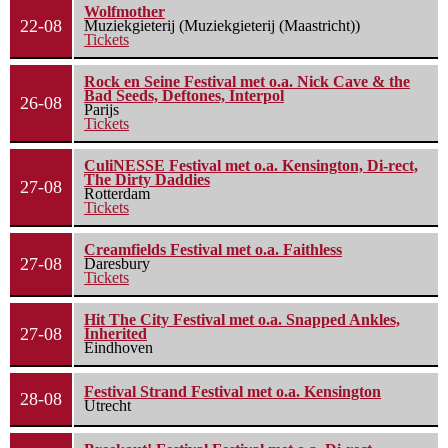
Wolfmother
22-08
Muziekgieterij (Muziekgieterij (Maastricht))
Tickets
Rock en Seine Festival met o.a. Nick Cave & the
Bad Seeds, Deftones, Interpol
26-08
Parijs
Tickets
CuliNESSE Festival met o.a. Kensington, Di-rect,
The Dirty Daddies
27-08
Rotterdam
Tickets
Creamfields Festival met o.a. Faithless
27-08
Daresbury
Tickets
Hit The City Festival met o.a. Snapped Ankles,
27-08
Inherited
Eindhoven
Festival Strand Festival met o.a. Kensington
28-08
Utrecht