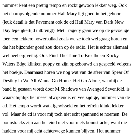
nummer kent een prettig tempo en rockt gewoon lekker weg. Ook
het daaropvolgende nummer Hail Mary ligt goed in het gehoor.
(leuk detail is dat Pavement ook de cd Hail Mary van Dark New
Day tegelijkertijd uitbrengt). Met Tragedy gaan we op de gevoelige
toer, een lekkere powerballad zoals we ze toch wel graag horen en
dat het bijzonder goed zou doen op de radio. Het is echter allemaal
wel heel erg veilig. Ook Find The Time To Breathe en Rocky
Waters Edge klinken poppy en zijn opgebouwd en gespeeld volgens
het boekje. Daarnaast horen we nog wat van de sfeer van Spear Of
Destiny in We All Wanna Go Home. Het Go Alone, waarbij de
band bijgestaan wordt door M.Shadows van Avenged Sevenfold, is
waarschijnlijk het meest afwijkende, en veelzijdige, nummer van de
cd. Het tempo wordt wat afgewisseld en het refrein klinkt lekker
vol. Maar de cd is voor mij toch niet echt spannend te noemen. De
bonustracks zijn aan het eind niet voor niets bonustracks, want die
hadden voor mij echt achterwege kunnen blijven. Het nummer