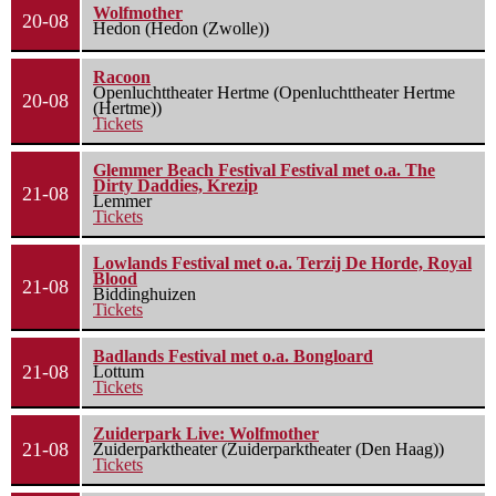
Wolfmother
20-08
Hedon (Hedon (Zwolle))
Racoon
Openluchttheater Hertme (Openluchttheater Hertme
20-08
(Hertme))
Tickets
Glemmer Beach Festival Festival met o.a. The
Dirty Daddies, Krezip
21-08
Lemmer
Tickets
Lowlands Festival met o.a. Terzij De Horde, Royal
Blood
21-08
Biddinghuizen
Tickets
Badlands Festival met o.a. Bongloard
21-08
Lottum
Tickets
Zuiderpark Live: Wolfmother
21-08
Zuiderparktheater (Zuiderparktheater (Den Haag))
Tickets