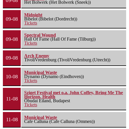
09-08
Het Bolwerk (Het Bolwerk (Sneek))
Midnight
09-08
Bibelot (Bibelot (Dordrecht))
Tickets
Spectral Wound
09-08
Hall Of Fame (Hall Of Fame (Tilburg))
Tickets
Arch Enemy
09-08
TivoliVredenburg (TivoliVredenburg (Utrecht))
Municipal Waste
10-08
Dynamo (Dynamo (Eindhoven))
Tickets
Sziget Festival met o.a. John Coffey, Bring Me The
Horizon, Health
11-08
Óbudai Eiland, Budapest
Tickets
Municipal Waste
11-08
Cafe Calluna (Cafe Calluna (Ommen))