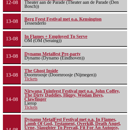
12-08
Theater aan de Parade (Theater aan de Parade (Den
Bosch))
Berg Feest Festival met o.a. Kensington
13-08
Tessenderlo
In Flames + Employed To Serve
13-08
OM (OM (Seraing))
Dynamo Metalfest Pre-party
13-08
Dynamo (Dynamo (Eindhoven))
The Ghost Inside
13-08
Doornroosje (Doornroosje (Nijmegen))
Tickets
Nirwana Tuinfeest Festival met o.a. John Coffey,
The Dirty Daddies, Hiqpy, Wodan Boys,
14-08
Clawfinger
Lierop
Tickets
Dynamo MetalFest Festival met o.a. In Flames,
Lamb Of God, Testament, Overkill, Death Angel,
Urne, Slaughter To Prevail, Fit For An Autopsy,
14-08