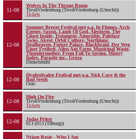
Wolves In The Throne Room
11-08
TivoliVredenburg (TivoliVredenburg (Utrecht))
Tickets
Summer Breeze Festival met o.a. In Flames, Arch
Enemy, Saxon, Lamb Of God, Alestorm, The
Ghost Inside, Testament, Amorphis, Paleface
Swiss, Alcest, Orbit Culture, Northlane,
12-08
Deafheaven, Future Palace, Blackbraid, Der Weg
Einer Freiheit, Alien Ant Farm, Municipal Waste,
Thundermother, From Fall To Spring, Misery
Index, Parasite inc., Groza
Dinkelsbühl
Øyafestivalen Festival met o.a. Nick Cave & the
12-08
Bad Seeds
Oslo
High On Fire
12-08
TivoliVredenburg (TivoliVredenburg (Utrecht))
Tickets
Judas Priest
12-08
013 (013 (Tilburg))
Ntjam Rosie - Who I Am