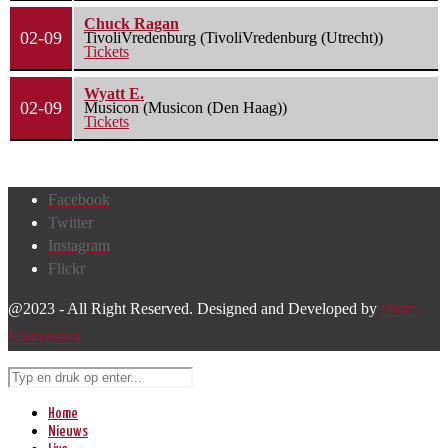
Chuck Ragan
02-09
TivoliVredenburg (TivoliVredenburg (Utrecht))
Tickets
Wyatt E.
02-09
Musicon (Musicon (Den Haag))
Tickets
Facebook
Twitter
Instagram
Flickr
@2023 - All Right Reserved. Designed and Developed by
Harm
Lourenssen
Home
Nieuws