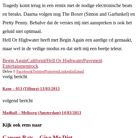
Tragedy komt terug in een remix met de nodige electronische beats
en breaks. Daarna volgen nog The Boxer (Simon and Garfunkel) en
Pretty Penny. Behalve dat de versies mij niet aanspreken is ook het
geluid niet optimaal.
Hell Or Highwater heeft met Begin Again een aardige cd gemaakt,
maar wel in de veilige modus en dat stelt mij een beetje teleur.
Begin Again
Californië
Hell Or Highwater
Pavement
Entertainment
rock
Delen
0
Facebook
Twitter
Pinterest
Linkedin
Email
vorig bericht
Kane – 013 (Tilburg) 13/03/2013
volgend bericht
Madball – Melkweg (Amsterdam) 14/03/2013
Kijk ook eens naar
Cancer Bats – Give Me Dirt