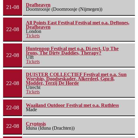
Deafheaven
21-08
Doornroosje (Doornroosje (Nijmegen))
All Points East Festival Festival met o.a. Deftones,
Deafheaven
22-08
London
Tickets
Huntenpop Festival met o.a. Di-rect, Up The
Irons, The Dirty Daddies, Therapy?
22-08
Ulft
Tickets
DUISTER COLLECTIEF Festival met o.a. Sun
Worship, Doodseskader, Alkerdeel, Ggu:ll,
22-08
Modder, Terzij De Horde
Utrecht
Tickets
Waailand Outdoor Festival met o.a. Ruthless
22-08
Made
Cryptosis
22-08
Iduna (Iduna (Drachten))