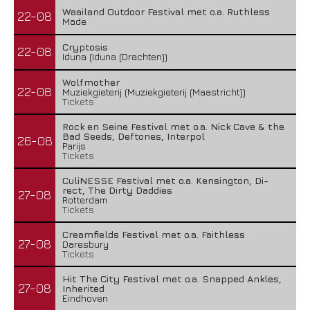
Waailand Outdoor Festival met o.a. Ruthless
22-08
Made
Cryptosis
22-08
Iduna (Iduna (Drachten))
Wolfmother
22-08
Muziekgieterij (Muziekgieterij (Maastricht))
Tickets
Rock en Seine Festival met o.a. Nick Cave & the
Bad Seeds, Deftones, Interpol
26-08
Parijs
Tickets
CuliNESSE Festival met o.a. Kensington, Di-
rect, The Dirty Daddies
27-08
Rotterdam
Tickets
Creamfields Festival met o.a. Faithless
27-08
Daresbury
Tickets
Hit The City Festival met o.a. Snapped Ankles,
27-08
Inherited
Eindhoven