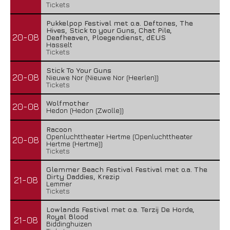
Tickets
Pukkelpop Festival met o.a. Deftones, The
Hives, Stick to your Guns, Chat Pile,
20-08
Deafheaven, Ploegendienst, dEUS
Hasselt
Tickets
Stick To Your Guns
20-08
Nieuwe Nor (Nieuwe Nor (Heerlen))
Tickets
Wolfmother
20-08
Hedon (Hedon (Zwolle))
Racoon
Openluchttheater Hertme (Openluchttheater
20-08
Hertme (Hertme))
Tickets
Glemmer Beach Festival Festival met o.a. The
Dirty Daddies, Krezip
21-08
Lemmer
Tickets
Lowlands Festival met o.a. Terzij De Horde,
Royal Blood
21-08
Biddinghuizen