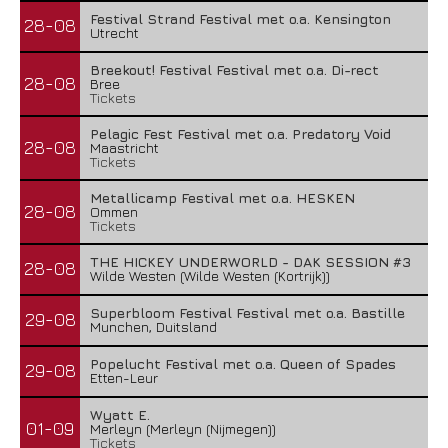
Festival Strand Festival met o.a. Kensington
28-08
Utrecht
Breekout! Festival Festival met o.a. Di-rect
28-08
Bree
Tickets
Pelagic Fest Festival met o.a. Predatory Void
28-08
Maastricht
Tickets
Metallicamp Festival met o.a. HESKEN
28-08
Ommen
Tickets
THE HICKEY UNDERWORLD - DAK SESSION #3
28-08
Wilde Westen (Wilde Westen (Kortrijk))
Superbloom Festival Festival met o.a. Bastille
29-08
Munchen, Duitsland
Popelucht Festival met o.a. Queen of Spades
29-08
Etten-Leur
Wyatt E.
01-09
Merleyn (Merleyn (Nijmegen))
Tickets