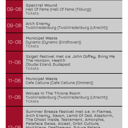
Spectral Wound
09-08
Hall Of Fame (Hall Of Fame (Tilburg))
Tickets
Arch Enemy
09-08
TivoliVredenburg (TivoliVredenburg (Utrecht))
Municipal Waste
10-08
Dynamo (Dynamo (Eindhoven))
Tickets
Sziget Festival met o.a. John Coffey, Bring Me
The Horizon, Health
11-08
Óbudai Eiland, Budapest
Tickets
Municipal Waste
11-08
Cafe Calluna (Cafe Calluna (Ommen))
Wolves In The Throne Room
11-08
TivoliVredenburg (TivoliVredenburg (Utrecht))
Tickets
Summer Breeze Festival met o.a. In Flames,
Arch Enemy, Saxon, Lamb Of God, Alestorm,
The Ghost Inside, Testament, Amorphis,
Paleface Swiss, Alcest, Orbit Culture,
12-08
Northlane, Deafheaven, Future Palace,