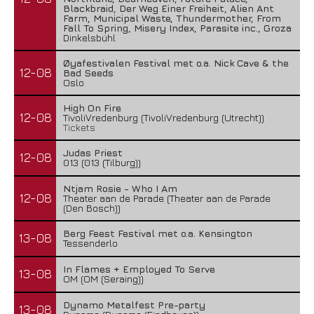
Blackbraid, Der Weg Einer Freiheit, Alien Ant
Farm, Municipal Waste, Thundermother, From
Fall To Spring, Misery Index, Parasite inc., Groza
Dinkelsbühl
Øyafestivalen Festival met o.a. Nick Cave & the
12-08
Bad Seeds
Oslo
High On Fire
12-08
TivoliVredenburg (TivoliVredenburg (Utrecht))
Tickets
Judas Priest
12-08
013 (013 (Tilburg))
Ntjam Rosie - Who I Am
12-08
Theater aan de Parade (Theater aan de Parade
(Den Bosch))
Berg Feest Festival met o.a. Kensington
13-08
Tessenderlo
In Flames + Employed To Serve
13-08
OM (OM (Seraing))
Dynamo Metalfest Pre-party
13-08