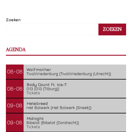
Zoeken
ZOEKEN
AGENDA
Wolfmother
08-08
TivoliVredenburg (TivoliVredenburg (Utrecht))
Body Count ft. Ice-T
08-08
013 (013 (Tilburg))
Tickets
Hatebreed
09-08
Het Bolwerk (Het Bolwerk (Sneek))
Midnight
09-08
Bibelot (Bibelot (Dordrecht))
Tickets