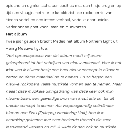
epische en symfonische composities met een tintje prog en op
tijd een vleugje metal. Alle karakteristieke rockopera’s van
Medea vertellen een intens verhaal, vertolkt door unieke
Nederlandse gast vocalisten en muzikanten.
Het album
Twee jaar geleden bracht Medea het album Northern Light uit.
Henry Meeuws ligt toe:
“Het opnameproces van dat album heeft mij enorm
geïnspireerd tot het schrijven van nieuw materiaal. Voor ik het
wist was ik alweer bezig een heel nieuw concept in elkaar te
zetten en demo materiaal op te nemen. En zo begon een
nieuwe rockopera vaste muzikale vormen aan te nemen. Maar
naast deze muzikale uitingsdrang was deze keer ook mijn
nieuwe baan, een geweldige bron van inspiratie om tot dit
unieke concept te komen. Als verpleegkundig coördinator
binnen een EMU (Epilepsy Monitoring Unit), ben ik in
aanraking gekomen met zeer boeiende thema’s die zeer
inspirerend werkten op mij. Ik wilde dit dan ook op muzikale