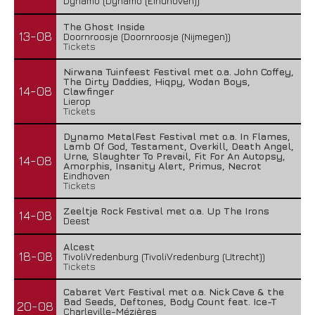
Dynamo (Dynamo (Eindhoven))
The Ghost Inside
13-08
Doornroosje (Doornroosje (Nijmegen))
Tickets
Nirwana Tuinfeest Festival met o.a. John Coffey,
The Dirty Daddies, Hiqpy, Wodan Boys,
14-08
Clawfinger
Lierop
Tickets
Dynamo MetalFest Festival met o.a. In Flames,
Lamb Of God, Testament, Overkill, Death Angel,
Urne, Slaughter To Prevail, Fit For An Autopsy,
14-08
Amorphis, Insanity Alert, Primus, Necrot
Eindhoven
Tickets
Zeeltje Rock Festival met o.a. Up The Irons
14-08
Deest
Alcest
18-08
TivoliVredenburg (TivoliVredenburg (Utrecht))
Tickets
Cabaret Vert Festival met o.a. Nick Cave & the
Bad Seeds, Deftones, Body Count feat. Ice-T
20-08
Charleville-Mézières