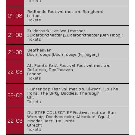
Tickets
Badlands Festival met o.a. Bongloard
21-08
Lottum
Tickets
Zuiderpark Live: Wolfmother
21-08
Zuiderparktheater (Zuiderparktheater (Den Haag))
Tickets
Deafheaven
21-08
Doornroosje (Doornroosje (Nijmegen))
All Points East Festival Festival met o.a.
Deftones, Deafheaven
22-08
London
Tickets
Huntenpop Festival met o.a. Di-rect, Up The
Irons, The Dirty Daddies, Therapy?
22-08
Ulft
Tickets
DUISTER COLLECTIEF Festival met o.a. Sun
Worship, Doodseskader, Alkerdeel, Ggu:ll,
22-08
Modder, Terzij De Horde
Utrecht
Tickets