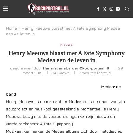
Home
»
Henry Meeuws blaast met A Fate Symphony Medea
een 4e leven in
NIEUWS
Henry Meeuws blaast met A Fate Symphony
Medea een 4e leven in
geschreven door
Hansravensbergen@rockportaal.nl
29
maart 2019
943
views
2 minuten leestijd
Medea: de
band
Henry Meeuws is de man achter
Medea
en is de naam van zijn
soloproject en muzikaal geesteskindje. Momenteel is Henry
Meeuws bezig met de voorbereidingen van zijn nieuwe en
vierde rockopera: A Fate Symphony.
Muzikaal kenmerken de Medea albums zich door melodische,