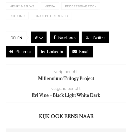
HENRY MEEUWS
MEDEA
PROGRESSIVE ROCK
ROCK INC
SNAKEBITE RECORDS
Facebook
Twitter
0
DELEN
Pinterest
Linkedin
Email
vorig bericht
Millennium Trilogy Project
volgend bericht
Evi Vine – Black Light White Dark
KIJK OOK EENS NAAR