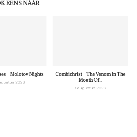
OK EENS NAAR
ses – Molotov Nights
Combichrist – The Venom In The
Mouth Of...
ugustus 2026
1 augustus 2026