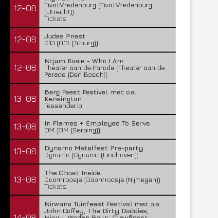
TivoliVredenburg (TivoliVredenburg
12-08
(Utrecht))
Tickets
Judas Priest
12-08
013 (013 (Tilburg))
Ntjam Rosie - Who I Am
12-08
Theater aan de Parade (Theater aan de
Parade (Den Bosch))
Berg Feest Festival met o.a.
13-08
Kensington
Tessenderlo
In Flames + Employed To Serve
13-08
OM (OM (Seraing))
Dynamo Metalfest Pre-party
13-08
Dynamo (Dynamo (Eindhoven))
The Ghost Inside
13-08
Doornroosje (Doornroosje (Nijmegen))
Tickets
Nirwana Tuinfeest Festival met o.a.
John Coffey, The Dirty Daddies,
14-08
Hiqpy, Wodan Boys, Clawfinger