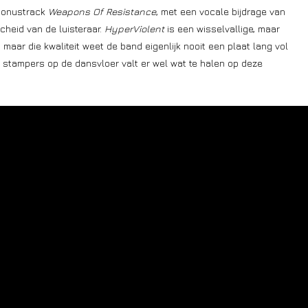
 bonustrack
Weapons Of Resistance
, met een vocale bijdrage van
cheid van de luisteraar.
HyperViolent
is een wisselvallige, maar
aar die kwaliteit weet de band eigenlijk nooit een plaat lang vol
 stampers op de dansvloer valt er wel wat te halen op deze