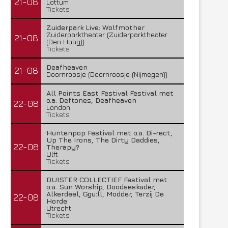
21-08
Lottum
Tickets
Zuiderpark Live: Wolfmother
Zuiderparktheater (Zuiderparktheater
21-08
(Den Haag))
Tickets
Deafheaven
21-08
Doornroosje (Doornroosje (Nijmegen))
All Points East Festival Festival met
o.a. Deftones, Deafheaven
22-08
London
Tickets
Huntenpop Festival met o.a. Di-rect,
Up The Irons, The Dirty Daddies,
22-08
Therapy?
Ulft
Tickets
DUISTER COLLECTIEF Festival met
o.a. Sun Worship, Doodseskader,
Alkerdeel, Ggu:ll, Modder, Terzij De
22-08
Horde
Utrecht
Tickets