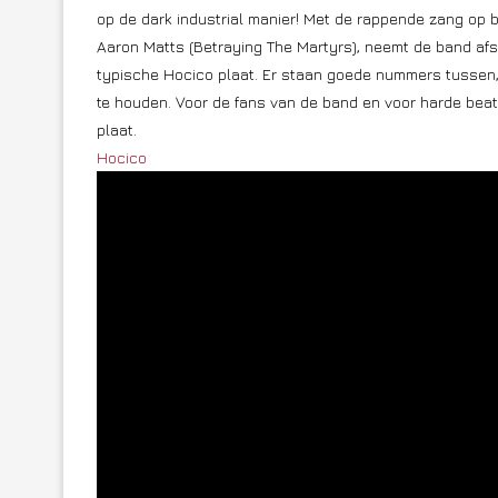
op de dark industrial manier! Met de rappende zang op
Aaron Matts (Betraying The Martyrs), neemt de band afs
typische Hocico plaat. Er staan goede nummers tussen, m
te houden. Voor de fans van de band en voor harde beat
plaat.
Hocico