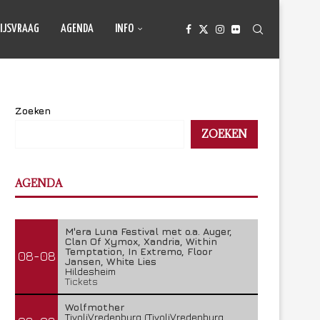
IJSVRAAG
AGENDA
INFO
Zoeken
ZOEKEN
AGENDA
M'era Luna Festival met o.a. Auger,
Clan Of Xymox, Xandria, Within
Temptation, In Extremo, Floor
08-08
Jansen, White Lies
Hildesheim
Tickets
Wolfmother
TivoliVredenburg (TivoliVredenburg