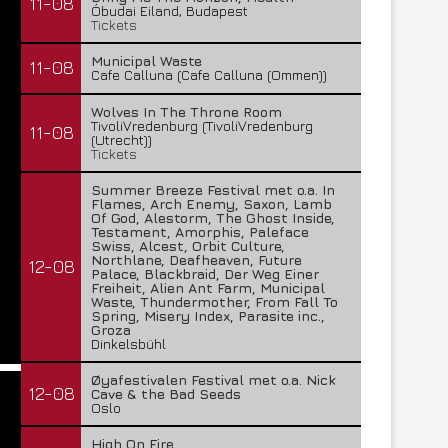
11-08
Óbudai Eiland, Budapest
Tickets
Municipal Waste
11-08
Cafe Calluna (Cafe Calluna (Ommen))
Wolves In The Throne Room
TivoliVredenburg (TivoliVredenburg
11-08
(Utrecht))
Tickets
Summer Breeze Festival met o.a. In
Flames, Arch Enemy, Saxon, Lamb
Of God, Alestorm, The Ghost Inside,
Testament, Amorphis, Paleface
Swiss, Alcest, Orbit Culture,
Northlane, Deafheaven, Future
12-08
Palace, Blackbraid, Der Weg Einer
Freiheit, Alien Ant Farm, Municipal
Waste, Thundermother, From Fall To
Spring, Misery Index, Parasite inc.,
Groza
Dinkelsbühl
Øyafestivalen Festival met o.a. Nick
12-08
Cave & the Bad Seeds
Oslo
High On Fire