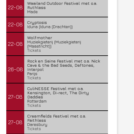
Waailand Outdoor Festival met o.a.
22-08
Ruthless
Made
Cryptosis
22-08
Iduna (Iduna (Drachten))
Wolfmother
Muziekgieterij (Muziekgieterij
22-08
(Maastricht))
Tickets
Rock en Seine Festival met o.a. Nick
Cave & the Bad Seeds, Deftones,
26-08
Interpol
Parijs
Tickets
CuliNESSE Festival met o.a.
Kensington, Di-rect, The Dirty
27-08
Daddies
Rotterdam
Tickets
Creamfields Festival met o.a.
Faithless
27-08
Daresbury
Tickets