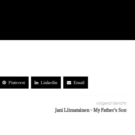
Pinterest
Linkedin
Email
volgend bericht
Jani Liimatainen – My Father's Son