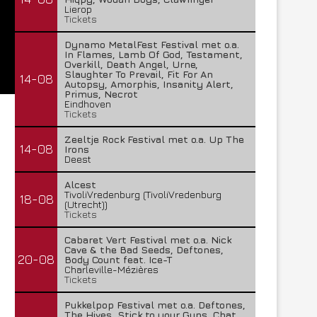
Lierop
Tickets
Dynamo MetalFest Festival met o.a.
In Flames, Lamb Of God, Testament,
Overkill, Death Angel, Urne,
Slaughter To Prevail, Fit For An
14-08
Autopsy, Amorphis, Insanity Alert,
Primus, Necrot
Eindhoven
Tickets
Zeeltje Rock Festival met o.a. Up The
14-08
Irons
Deest
Alcest
TivoliVredenburg (TivoliVredenburg
18-08
(Utrecht))
Tickets
Cabaret Vert Festival met o.a. Nick
Cave & the Bad Seeds, Deftones,
20-08
Body Count feat. Ice-T
Charleville-Mézières
Tickets
Pukkelpop Festival met o.a. Deftones,
The Hives, Stick to your Guns, Chat