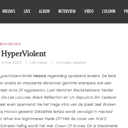
NIEUWS
LIVE
ALBUM
INTERVIEW
VIDEO
COLUMN
PR
BUM REVIEW
 HyperViolent
9 mei 2022
1,3K
views
1 minuten leestijd
yperViolent
klinkt
Hocico
regelmatig opvallend anders. De felle
lijven snelle en imposante dansvloer gerichte stampers ook een
 naar
Acts Of Aggression
,
Lost World
en
Backstabbers
. Verder
n De Las Locuras
,
Black Reflection
en
Un Sepulcro Sin Cadaver
aal even spannend. Na het trage intro van de plaat laat
Broken
bij Hocico gewend. Datzelfde tempo wordt vervolgd in
Hacked
in
What Are Nightmares Made Of?
Met de cover van
N.W.O.
l. Extreem heftig wordt het met
Crown Of Knives
. Dit is blackmetal