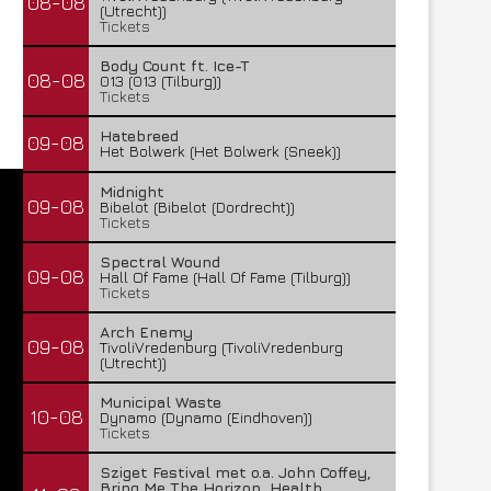
08-08
(Utrecht))
Tickets
Body Count ft. Ice-T
08-08
013 (013 (Tilburg))
Tickets
Hatebreed
09-08
Het Bolwerk (Het Bolwerk (Sneek))
Midnight
09-08
Bibelot (Bibelot (Dordrecht))
Tickets
Spectral Wound
09-08
Hall Of Fame (Hall Of Fame (Tilburg))
Tickets
Arch Enemy
09-08
TivoliVredenburg (TivoliVredenburg
(Utrecht))
Municipal Waste
10-08
Dynamo (Dynamo (Eindhoven))
Tickets
Sziget Festival met o.a. John Coffey,
Bring Me The Horizon, Health