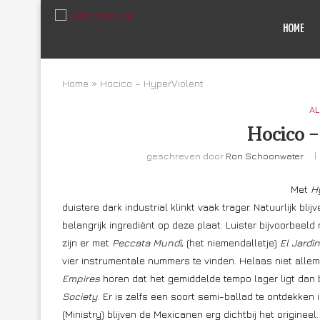
HOME
Home
»
Hocico – HyperViolent
AL
Hocico –
geschreven door
Ron Schoonwater
Met
H
duistere dark industrial klinkt vaak trager. Natuurlijk b
belangrijk ingrediënt op deze plaat. Luister bijvoorbeeld
zijn er met
Peccata Mundi
, (het niemendalletje)
El Jardi
vier instrumentale nummers te vinden. Helaas niet allem
Empires
horen dat het gemiddelde tempo lager ligt dan 
Society
. Er is zelfs een soort semi-ballad te ontdekken 
(Ministry) blijven de Mexicanen erg dichtbij het originee