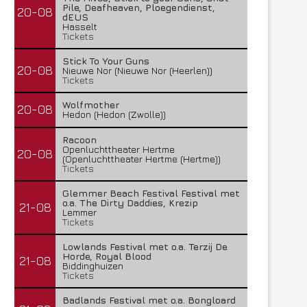
Pile, Deafheaven, Ploegendienst,
20-08
dEUS
Hasselt
Tickets
Stick To Your Guns
20-08
Nieuwe Nor (Nieuwe Nor (Heerlen))
Tickets
Wolfmother
20-08
Hedon (Hedon (Zwolle))
Racoon
Openluchttheater Hertme
20-08
(Openluchttheater Hertme (Hertme))
Tickets
Glemmer Beach Festival Festival met
o.a. The Dirty Daddies, Krezip
21-08
Lemmer
Tickets
Lowlands Festival met o.a. Terzij De
Horde, Royal Blood
21-08
Biddinghuizen
Tickets
Badlands Festival met o.a. Bongloard