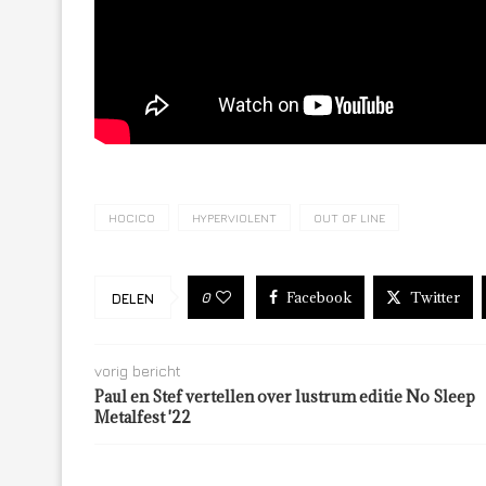
HOCICO
HYPERVIOLENT
OUT OF LINE
Facebook
Twitter
0
DELEN
vorig bericht
Paul en Stef vertellen over lustrum editie No Sleep
Metalfest '22