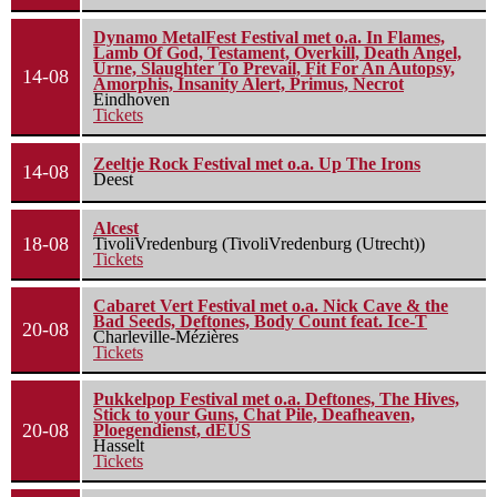
Dynamo MetalFest Festival met o.a. In Flames,
Lamb Of God, Testament, Overkill, Death Angel,
Urne, Slaughter To Prevail, Fit For An Autopsy,
14-08
Amorphis, Insanity Alert, Primus, Necrot
Eindhoven
Tickets
Zeeltje Rock Festival met o.a. Up The Irons
14-08
Deest
Alcest
18-08
TivoliVredenburg (TivoliVredenburg (Utrecht))
Tickets
Cabaret Vert Festival met o.a. Nick Cave & the
Bad Seeds, Deftones, Body Count feat. Ice-T
20-08
Charleville-Mézières
Tickets
Pukkelpop Festival met o.a. Deftones, The Hives,
Stick to your Guns, Chat Pile, Deafheaven,
20-08
Ploegendienst, dEUS
Hasselt
Tickets