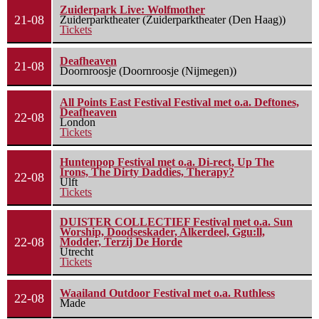
Zuiderpark Live: Wolfmother
21-08
Zuiderparktheater (Zuiderparktheater (Den Haag))
Tickets
Deafheaven
21-08
Doornroosje (Doornroosje (Nijmegen))
All Points East Festival Festival met o.a. Deftones,
Deafheaven
22-08
London
Tickets
Huntenpop Festival met o.a. Di-rect, Up The
Irons, The Dirty Daddies, Therapy?
22-08
Ulft
Tickets
DUISTER COLLECTIEF Festival met o.a. Sun
Worship, Doodseskader, Alkerdeel, Ggu:ll,
22-08
Modder, Terzij De Horde
Utrecht
Tickets
Waailand Outdoor Festival met o.a. Ruthless
22-08
Made