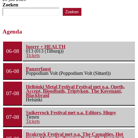
Zoeken
Zoeken
Agenda
Igorrr + HEALTH
06-08
013 (013 (Tilburg))
Tickets
Panzerfaust
06-08
Poppodium Volt (Poppodium Volt (Sittard))
Hellsinki Metal Festival Festival met o.a. Opeth,
Accept, Bloodbath, Triptykon, The Kovenant,
07-08
Blackbraid
Helsinki
Suikerrock Festival met o.a. Editors, Hiqpy
07-08
Tienen
Tickets
Brakrock Festival met o.a. The Casualties, Hot