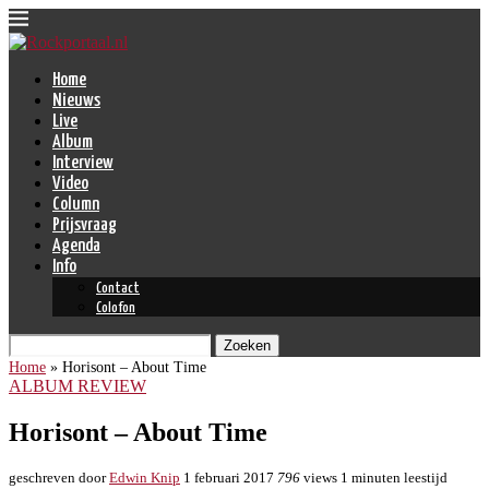
Home
Nieuws
Live
Album
Interview
Video
Column
Prijsvraag
Agenda
Info
Contact
Colofon
Zoeken
Home
»
Horisont – About Time
ALBUM REVIEW
Horisont – About Time
geschreven door
Edwin Knip
1 februari 2017
796
views
1 minuten leestijd