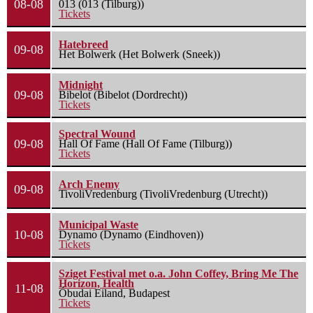
08-08
013 (013 (Tilburg))
Tickets
Hatebreed
09-08
Het Bolwerk (Het Bolwerk (Sneek))
Midnight
09-08
Bibelot (Bibelot (Dordrecht))
Tickets
Spectral Wound
09-08
Hall Of Fame (Hall Of Fame (Tilburg))
Tickets
Arch Enemy
09-08
TivoliVredenburg (TivoliVredenburg (Utrecht))
Municipal Waste
10-08
Dynamo (Dynamo (Eindhoven))
Tickets
Sziget Festival met o.a. John Coffey, Bring Me The
Horizon, Health
11-08
Óbudai Eiland, Budapest
Tickets