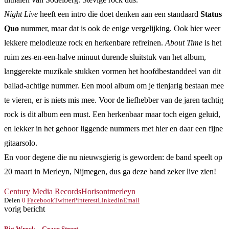
Night Live
heeft een intro die doet denken aan een standaard
Status
Quo
nummer, maar dat is ook de enige vergelijking. Ook hier weer
lekkere melodieuze rock en herkenbare refreinen.
About Time
is het
ruim zes-en-een-halve minuut durende sluitstuk van het album,
langgerekte muzikale stukken vormen het hoofdbestanddeel van dit
ballad-achtige nummer. Een mooi album om je tienjarig bestaan mee
te vieren, er is niets mis mee. Voor de liefhebber van de jaren tachtig
rock is dit album een must. Een herkenbaar maar toch eigen geluid,
en lekker in het gehoor liggende nummers met hier en daar een fijne
gitaarsolo.
En voor degene die nu nieuwsgierig is geworden: de band speelt op
20 maart in Merleyn, Nijmegen, dus ga deze band zeker live zien!
Century Media Records
Horisont
merleyn
Delen
0
Facebook
Twitter
Pinterest
Linkedin
Email
vorig bericht
Big Wreck – Grace Street