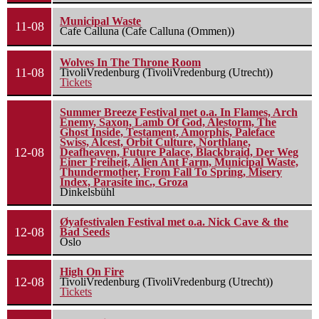
Municipal Waste
11-08
Cafe Calluna (Cafe Calluna (Ommen))
Wolves In The Throne Room
11-08
TivoliVredenburg (TivoliVredenburg (Utrecht))
Tickets
Summer Breeze Festival met o.a. In Flames, Arch
Enemy, Saxon, Lamb Of God, Alestorm, The
Ghost Inside, Testament, Amorphis, Paleface
Swiss, Alcest, Orbit Culture, Northlane,
12-08
Deafheaven, Future Palace, Blackbraid, Der Weg
Einer Freiheit, Alien Ant Farm, Municipal Waste,
Thundermother, From Fall To Spring, Misery
Index, Parasite inc., Groza
Dinkelsbühl
Øyafestivalen Festival met o.a. Nick Cave & the
12-08
Bad Seeds
Oslo
High On Fire
12-08
TivoliVredenburg (TivoliVredenburg (Utrecht))
Tickets