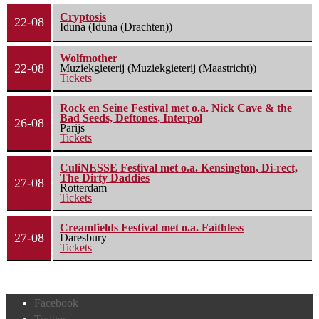
Cryptosis
22-08
Iduna (Iduna (Drachten))
Wolfmother
22-08
Muziekgieterij (Muziekgieterij (Maastricht))
Tickets
Rock en Seine Festival met o.a. Nick Cave & the
Bad Seeds, Deftones, Interpol
26-08
Parijs
Tickets
CuliNESSE Festival met o.a. Kensington, Di-rect,
The Dirty Daddies
27-08
Rotterdam
Tickets
Creamfields Festival met o.a. Faithless
27-08
Daresbury
Tickets
Facebook