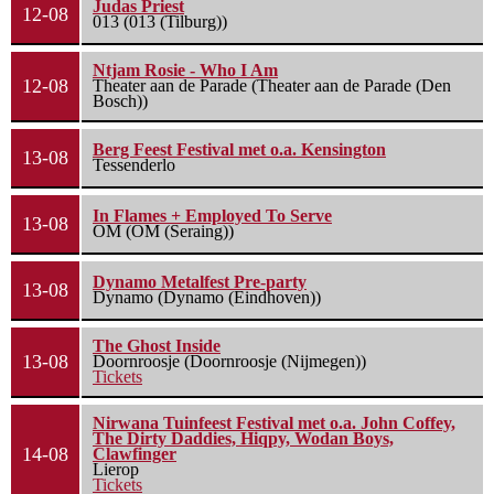
Judas Priest
12-08
013 (013 (Tilburg))
Ntjam Rosie - Who I Am
12-08
Theater aan de Parade (Theater aan de Parade (Den
Bosch))
Berg Feest Festival met o.a. Kensington
13-08
Tessenderlo
In Flames + Employed To Serve
13-08
OM (OM (Seraing))
Dynamo Metalfest Pre-party
13-08
Dynamo (Dynamo (Eindhoven))
The Ghost Inside
13-08
Doornroosje (Doornroosje (Nijmegen))
Tickets
Nirwana Tuinfeest Festival met o.a. John Coffey,
The Dirty Daddies, Hiqpy, Wodan Boys,
14-08
Clawfinger
Lierop
Tickets