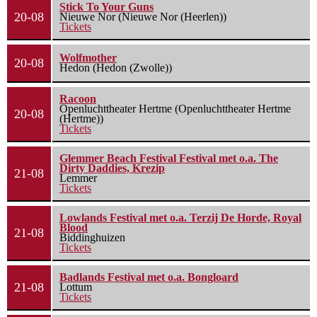
Stick To Your Guns
20-08
Nieuwe Nor (Nieuwe Nor (Heerlen))
Tickets
Wolfmother
20-08
Hedon (Hedon (Zwolle))
Racoon
Openluchttheater Hertme (Openluchttheater Hertme
20-08
(Hertme))
Tickets
Glemmer Beach Festival Festival met o.a. The
Dirty Daddies, Krezip
21-08
Lemmer
Tickets
Lowlands Festival met o.a. Terzij De Horde, Royal
Blood
21-08
Biddinghuizen
Tickets
Badlands Festival met o.a. Bongloard
21-08
Lottum
Tickets