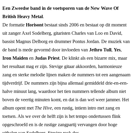
Een Zweedse band in de voetsporen van de New Wave Of
British Heavy Metal
.
De formatie
Horisont
bestaat sinds 2006 en bestaat op dit moment
uit zanger Axel Sodelberg, gitaristen Charles van Loo en David,
bassist Magnus Delborg en drummer Pontus Jordan. De muziek van
de band is mede gevormd door invloeden van
Jethro Tull
,
Yes
,
Iron Maiden
en
Judas Priest
. De klinkt als een bizarre mix, maar
het resultaat mag er zijn. Stevige gitaar akkoorden, harmonieuze
zang en sterke melodie lijnen maken de nummers tot een aangenaam
tijdverdrijf. De nummers zijn bijna allemaal gemiddeld drie-en-een-
halve minuut lang, waardoor het tien nummers tellende album niet
boven de veertig minuten komt, en dat is dan wel weer jammer. Het
album opent met
The Hive
, een rustig, intiem intro met zang en
toetsen. Als we over de helft zijn is het tempo ondertussen flink
opgeschroefd en is de rustige zangpartij vervangen door hoge
uithalen van Sodelberg. Stevige rock dus.