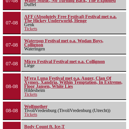
07-08
Water Music, No Turning Back, The Exploited
Duffel
AFF (Absolutely Free Festival) Festival met o.a.
The Hickey Underworld, Henge
07-08
Genk
Tickets
Waterpop Festival met o.a. Wodan Boys,
07-08
Collignon
Wateringen
Micro Festival Festival met o.a. Collignon
07-08
Liège
M'era Luna Festival met o.a. Auger, Clan Of
Xymox, Xandria, Within Temptation, In Extremo,
08-08
Floor Jansen, White Lies
Hildesheim
Tickets
Wolfmother
08-08
TivoliVredenburg (TivoliVredenburg (Utrecht))
Tickets
Body Count ft. Ice-T