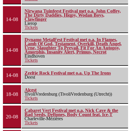
Nirwana Tuinfeest Festival met o.a. John Coffey,
The Dirty Daddies, Hiqpy, Wodan Boys,
14-08
Clawfinger
Lierop
Tickets
Dynamo MetalFest Festival met o.a. In Flames,
Lamb Of God, Testament, Overkill, Death Angel,
Urne, Slaughter To Prevail, Fit For An Autopsy,
14-08
Amorphis, Insanity Alert, Primus, Necrot
Eindhoven
Tickets
Zeeltje Rock Festival met o.a. Up The Irons
14-08
Deest
Alcest
18-08
TivoliVredenburg (TivoliVredenburg (Utrecht))
Tickets
Cabaret Vert Festival met o.a. Nick Cave & the
Bad Seeds, Deftones, Body Count feat. Ice-T
20-08
Charleville-Mézières
Tickets