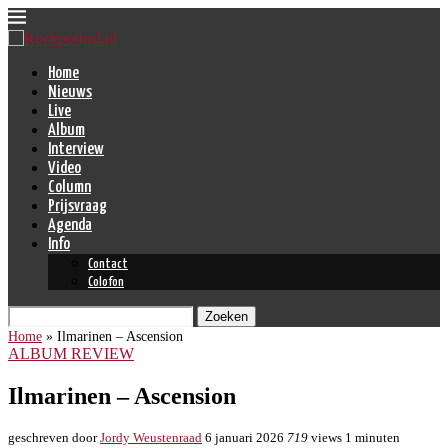
Home
Nieuws
Live
Album
Interview
Video
Column
Prijsvraag
Agenda
Info
Contact
Colofon
Zoeken
Home
»
Ilmarinen – Ascension
ALBUM REVIEW
Ilmarinen – Ascension
geschreven door
Jordy Weustenraad
6 januari 2026
719
views
1 minuten