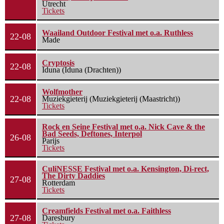
Utrecht
Tickets
Waailand Outdoor Festival met o.a. Ruthless
22-08
Made
Cryptosis
22-08
Iduna (Iduna (Drachten))
Wolfmother
22-08
Muziekgieterij (Muziekgieterij (Maastricht))
Tickets
Rock en Seine Festival met o.a. Nick Cave & the
Bad Seeds, Deftones, Interpol
26-08
Parijs
Tickets
CuliNESSE Festival met o.a. Kensington, Di-rect,
The Dirty Daddies
27-08
Rotterdam
Tickets
Creamfields Festival met o.a. Faithless
27-08
Daresbury