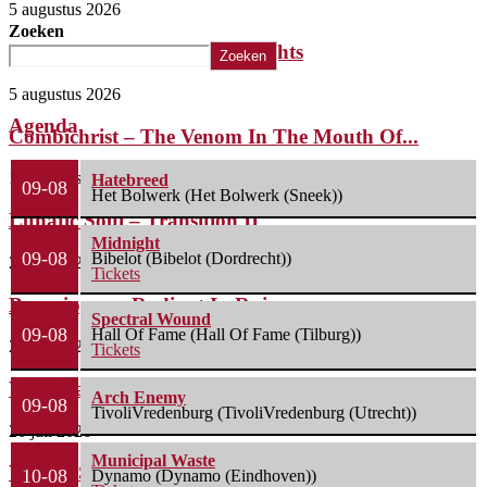
5 augustus 2026
Zoeken
The Iron Roses – Molotov Nights
Zoeken
5 augustus 2026
Agenda
Combichrist – The Venom In The Mouth Of...
1 augustus 2026
Hatebreed
09-08
Het Bolwerk (Het Bolwerk (Sneek))
Lunatic Soul – Transition II
Midnight
09-08
Bibelot (Bibelot (Dordrecht))
29 juli 2026
Tickets
Boneripper – Radiant In Ruin
Spectral Wound
09-08
Hall Of Fame (Hall Of Fame (Tilburg))
27 juli 2026
Tickets
Waterparks – Jinx
Arch Enemy
09-08
TivoliVredenburg (TivoliVredenburg (Utrecht))
26 juli 2026
Municipal Waste
Wailin’ Storms – The Arsonist
10-08
Dynamo (Dynamo (Eindhoven))