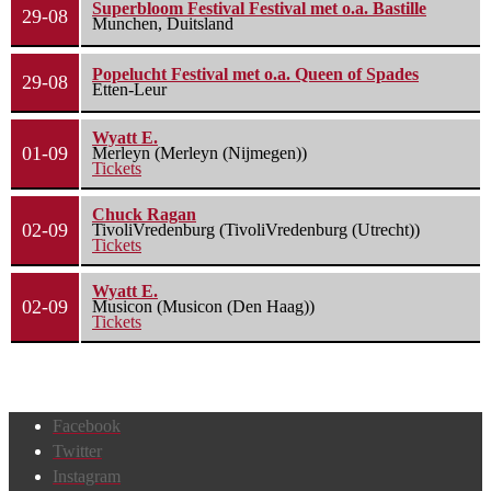
Superbloom Festival Festival met o.a. Bastille
29-08
Munchen, Duitsland
Popelucht Festival met o.a. Queen of Spades
29-08
Etten-Leur
Wyatt E.
01-09
Merleyn (Merleyn (Nijmegen))
Tickets
Chuck Ragan
02-09
TivoliVredenburg (TivoliVredenburg (Utrecht))
Tickets
Wyatt E.
02-09
Musicon (Musicon (Den Haag))
Tickets
Facebook
Twitter
Instagram