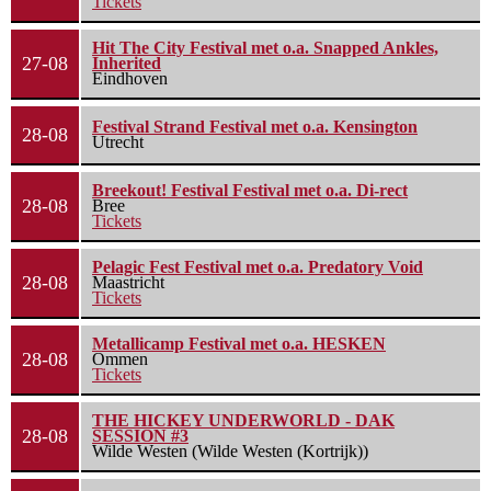
Tickets
Hit The City Festival met o.a. Snapped Ankles,
27-08
Inherited
Eindhoven
Festival Strand Festival met o.a. Kensington
28-08
Utrecht
Breekout! Festival Festival met o.a. Di-rect
28-08
Bree
Tickets
Pelagic Fest Festival met o.a. Predatory Void
28-08
Maastricht
Tickets
Metallicamp Festival met o.a. HESKEN
28-08
Ommen
Tickets
THE HICKEY UNDERWORLD - DAK
28-08
SESSION #3
Wilde Westen (Wilde Westen (Kortrijk))