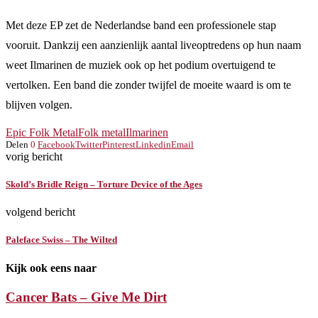
Met deze EP zet de Nederlandse band een professionele stap
vooruit. Dankzij een aanzienlijk aantal liveoptredens op hun naam
weet Ilmarinen de muziek ook op het podium overtuigend te
vertolken. Een band die zonder twijfel de moeite waard is om te
blijven volgen.
Epic Folk Metal
Folk metal
Ilmarinen
Delen
0
Facebook
Twitter
Pinterest
Linkedin
Email
vorig bericht
Skold’s Bridle Reign – Torture Device of the Ages
volgend bericht
Paleface Swiss – The Wilted
Kijk ook eens naar
Cancer Bats – Give Me Dirt