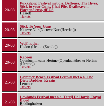
Pukkelpop Festival met o.a. Deftones, The Hives,
Stick to your Guns, Chat Pile, Deafheaven,
20-08
Ploegendienst, dEUS
Hasselt
Tickets
Stick To Your Guns
20-08
Nieuwe Nor (Nieuwe Nor (Heerlen))
Tickets
Wolfmother
20-08
Hedon (Hedon (Zwolle))
Racoon
Openluchttheater Hertme (Openluchttheater Hertme
20-08
(Hertme))
Tickets
Glemmer Beach Festival Festival met o.a. The
Dirty Daddies, Krezip
21-08
Lemmer
Tickets
Lowlands Festival met o.a. Terzij De Horde, Royal
Blood
21-08
Biddinghuizen