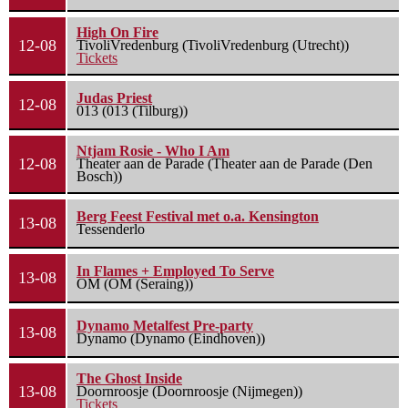
High On Fire
12-08
TivoliVredenburg (TivoliVredenburg (Utrecht))
Tickets
Judas Priest
12-08
013 (013 (Tilburg))
Ntjam Rosie - Who I Am
12-08
Theater aan de Parade (Theater aan de Parade (Den
Bosch))
Berg Feest Festival met o.a. Kensington
13-08
Tessenderlo
In Flames + Employed To Serve
13-08
OM (OM (Seraing))
Dynamo Metalfest Pre-party
13-08
Dynamo (Dynamo (Eindhoven))
The Ghost Inside
13-08
Doornroosje (Doornroosje (Nijmegen))
Tickets