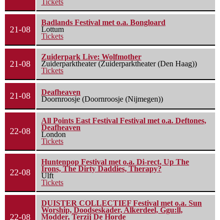
Tickets
Badlands Festival met o.a. Bongloard
21-08
Lottum
Tickets
Zuiderpark Live: Wolfmother
21-08
Zuiderparktheater (Zuiderparktheater (Den Haag))
Tickets
Deafheaven
21-08
Doornroosje (Doornroosje (Nijmegen))
All Points East Festival Festival met o.a. Deftones,
Deafheaven
22-08
London
Tickets
Huntenpop Festival met o.a. Di-rect, Up The
Irons, The Dirty Daddies, Therapy?
22-08
Ulft
Tickets
DUISTER COLLECTIEF Festival met o.a. Sun
Worship, Doodseskader, Alkerdeel, Ggu:ll,
22-08
Modder, Terzij De Horde