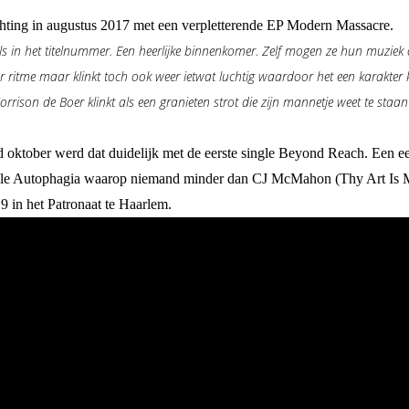
chting in augustus 2017 met een verpletterende EP Modern Massacre.
als in het titelnummer. Een heerlijke binnenkomer. Zelf mogen ze hun muzie
ritme maar klinkt toch ook weer ietwat luchtig waardoor het een karakter k
rison de Boer klinkt als een granieten strot die zijn mannetje weet te staan
Eind oktober werd dat duidelijk met de eerste single Beyond Reach. Een 
le Autophagia waarop niemand minder dan CJ McMahon (Thy Art Is Mur
9 in het Patronaat te Haarlem.