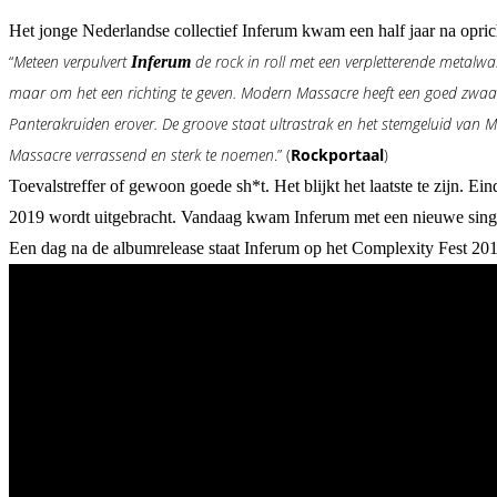
Het jonge Nederlandse collectief Inferum kwam een half jaar na opri
“
Meteen verpulvert
de rock in roll met een verpletterende metalw
Inferum
maar om het een richting te geven. Modern Massacre heeft een goed zwaar 
Panterakruiden erover. De groove staat ultrastrak en het stemgeluid van Mor
Massacre verrassend en sterk te noemen
.” (
Rockportaal
)
Toevalstreffer of gewoon goede sh*t. Het blijkt het laatste te zijn. 
2019 wordt uitgebracht. Vandaag kwam Inferum met een nieuwe sing
Een dag na de albumrelease staat Inferum op het Complexity Fest 201