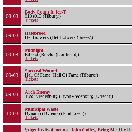
Body Count ft. Ice-T
08-08
013 (013 (Tilburg))
Tickets
Hatebreed
09-08
Het Bolwerk (Het Bolwerk (Sneek))
Midnight
09-08
Bibelot (Bibelot (Dordrecht))
Tickets
Spectral Wound
09-08
Hall Of Fame (Hall Of Fame (Tilburg))
Tickets
Arch Enemy
09-08
TivoliVredenburg (TivoliVredenburg (Utrecht))
Municipal Waste
10-08
Dynamo (Dynamo (Eindhoven))
Tickets
Sziget Festival met o.a. John Coffey, Bring Me The H