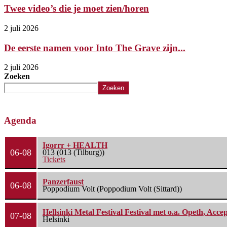
Twee video’s die je moet zien/horen
2 juli 2026
De eerste namen voor Into The Grave zijn...
2 juli 2026
Zoeken
Zoeken
Agenda
Igorrr + HEALTH
06-08
013 (013 (Tilburg))
Tickets
Panzerfaust
06-08
Poppodium Volt (Poppodium Volt (Sittard))
Hellsinki Metal Festival Festival met o.a. Opeth, Ac
07-08
Helsinki