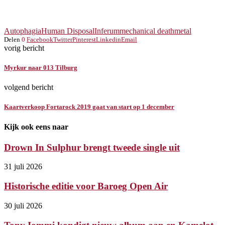
Autophagia
Human Disposal
Inferum
mechanical deathmetal
Delen
0
Facebook
Twitter
Pinterest
Linkedin
Email
vorig bericht
Myrkur naar 013 Tilburg
volgend bericht
Kaartverkoop Fortarock 2019 gaat van start op 1 december
Kijk ook eens naar
Drown In Sulphur brengt tweede single uit
31 juli 2026
Historische editie voor Baroeg Open Air
30 juli 2026