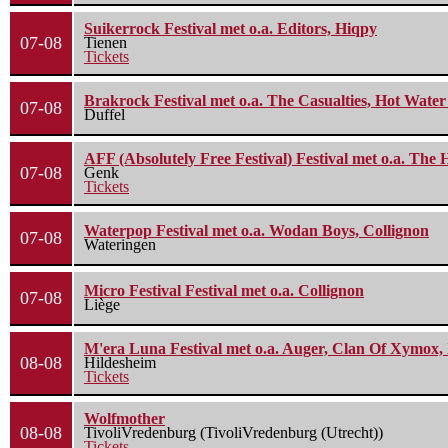
Suikerrock Festival met o.a. Editors, Hiqpy
07-08
Tienen
Tickets
Brakrock Festival met o.a. The Casualties, Hot Wate
07-08
Duffel
AFF (Absolutely Free Festival) Festival met o.a. Th
07-08
Genk
Tickets
Waterpop Festival met o.a. Wodan Boys, Collignon
07-08
Wateringen
Micro Festival Festival met o.a. Collignon
07-08
Liège
M'era Luna Festival met o.a. Auger, Clan Of Xymox, 
08-08
Hildesheim
Tickets
Wolfmother
08-08
TivoliVredenburg (TivoliVredenburg (Utrecht))
Tickets