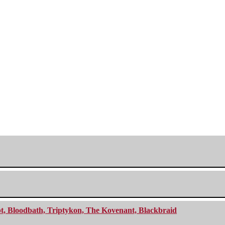
cept, Bloodbath, Triptykon, The Kovenant, Blackbraid