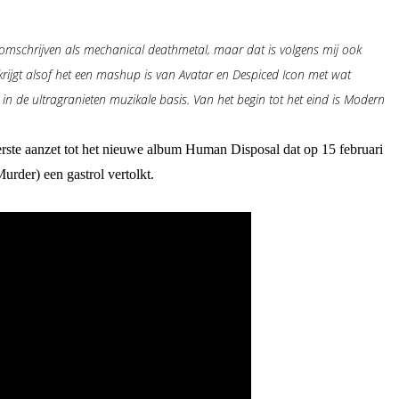
k omschrijven als mechanical deathmetal, maar dat is volgens mij ook
rijgt alsof het een mashup is van Avatar en Despiced Icon met wat
 in de ultragranieten muzikale basis. Van het begin tot het eind is Modern
eerste aanzet tot het nieuwe album Human Disposal dat op 15 februari
der) een gastrol vertolkt.