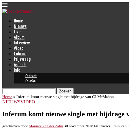
Home
Nieuws
Live
Album
Interview
Video
Column
Prijsvraag
Agenda
Info
Contact
Colofon
Zoeken
Home
»
Inferum komt nieuwe single met bijdrage van CJ McMahon
NIEUWS
VIDEO
Inferum komt nieuwe single met bijdrag
geschreven door
Maurice van der Zalm
30 november 2018
682
views
1 minuten l