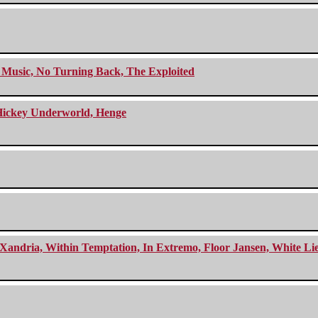
r Music, No Turning Back, The Exploited
e Hickey Underworld, Henge
Xandria, Within Temptation, In Extremo, Floor Jansen, White Li