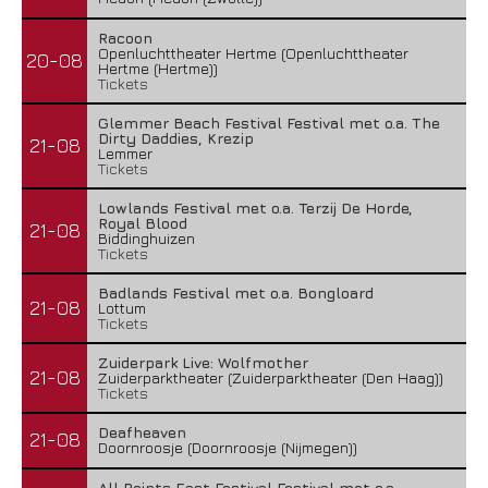
Racoon
Openluchttheater Hertme (Openluchttheater
20-08
Hertme (Hertme))
Tickets
Glemmer Beach Festival Festival met o.a. The
Dirty Daddies, Krezip
21-08
Lemmer
Tickets
Lowlands Festival met o.a. Terzij De Horde,
Royal Blood
21-08
Biddinghuizen
Tickets
Badlands Festival met o.a. Bongloard
21-08
Lottum
Tickets
Zuiderpark Live: Wolfmother
21-08
Zuiderparktheater (Zuiderparktheater (Den Haag))
Tickets
Deafheaven
21-08
Doornroosje (Doornroosje (Nijmegen))
All Points East Festival Festival met o.a.