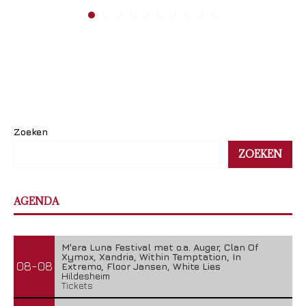
Zoeken
ZOEKEN
AGENDA
M'era Luna Festival met o.a. Auger, Clan Of
Xymox, Xandria, Within Temptation, In
08-08
Extremo, Floor Jansen, White Lies
Hildesheim
Tickets