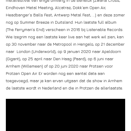
metalfestival van enige omvang in de Benelux (Zwarte Cross,
Eindhoven Metal Meeting, Alcatraz, Dokk’em Open Air,
Headbanger’s Balls Fest, Antwerp Metal Fest, …) en deze zomer
nog op Summer Breeze in Duitsland. Hun laatste full album
(The Ferryman’s End) verscheen in 2016 bij Listenable Records.
Wie Izegrim nog een laatste keer live aan het werk wil zien, kan
op 30 november naar de Metropool in Hengelo, op 21 december
naar London (Underworld), op 9 januari 2020 naar Apeldoorn
(Gigant), op 25 april naar Den Haag (Paard), op 6 juni naar
Arnhem (Willemeen) of op 20 juni 2020 naar Protsen voor
Protzen Open Air. Er worden nog een aantal data aan
toegevoegd, maar je kan ervan uitgaan dat de show in Arnhem
de laatste wordt in Nederland en die in Protzen de allerlaatste.