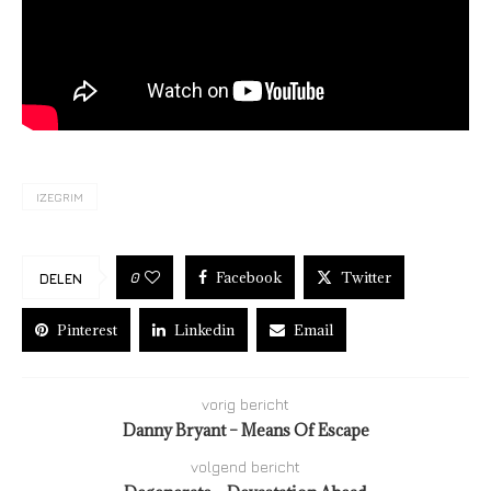
IZEGRIM
Facebook
Twitter
0
DELEN
Pinterest
Linkedin
Email
vorig bericht
Danny Bryant – Means Of Escape
volgend bericht