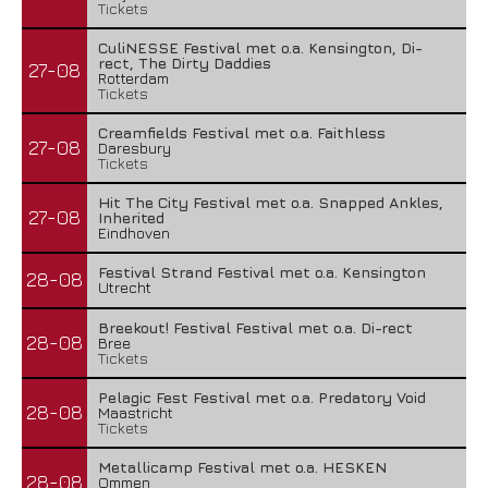
Tickets
CuliNESSE Festival met o.a. Kensington, Di-
rect, The Dirty Daddies
27-08
Rotterdam
Tickets
Creamfields Festival met o.a. Faithless
27-08
Daresbury
Tickets
Hit The City Festival met o.a. Snapped Ankles,
27-08
Inherited
Eindhoven
Festival Strand Festival met o.a. Kensington
28-08
Utrecht
Breekout! Festival Festival met o.a. Di-rect
28-08
Bree
Tickets
Pelagic Fest Festival met o.a. Predatory Void
28-08
Maastricht
Tickets
Metallicamp Festival met o.a. HESKEN
28-08
Ommen