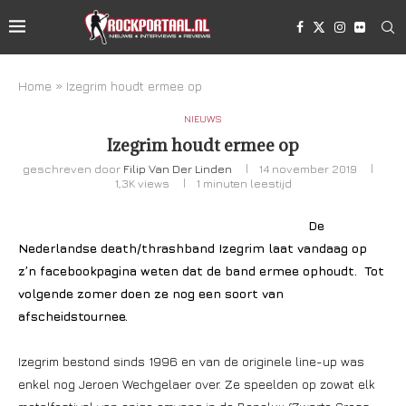
Home
»
Izegrim houdt ermee op
NIEUWS
Izegrim houdt ermee op
geschreven door
Filip Van Der Linden
14 november 2019
1,3K
views
1 minuten leestijd
De
Nederlandse death/thrashband Izegrim laat vandaag op
z’n facebookpagina weten dat de band ermee ophoudt. Tot
volgende zomer doen ze nog een soort van
afscheidstournee.
Izegrim bestond sinds 1996 en van de originele line-up was
enkel nog Jeroen Wechgelaer over. Ze speelden op zowat elk