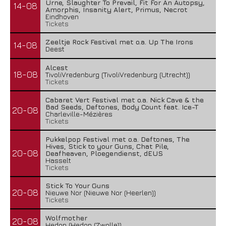
Urne, Slaughter To Prevail, Fit For An Autopsy,
14-08
Amorphis, Insanity Alert, Primus, Necrot
Eindhoven
Tickets
Zeeltje Rock Festival met o.a. Up The Irons
14-08
Deest
Alcest
18-08
TivoliVredenburg (TivoliVredenburg (Utrecht))
Tickets
Cabaret Vert Festival met o.a. Nick Cave & the
Bad Seeds, Deftones, Body Count feat. Ice-T
20-08
Charleville-Mézières
Tickets
Pukkelpop Festival met o.a. Deftones, The
Hives, Stick to your Guns, Chat Pile,
20-08
Deafheaven, Ploegendienst, dEUS
Hasselt
Tickets
Stick To Your Guns
20-08
Nieuwe Nor (Nieuwe Nor (Heerlen))
Tickets
Wolfmother
20-08
Hedon (Hedon (Zwolle))