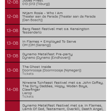
Judas Priest
12-08
013 (013 (Tilburg))
Ntjam Rosie - Who I Am
12-08
Theater aan de Parade (Theater aan de Parade
(Den Bosch))
Berg Feest Festival met o.a. Kensington
13-08
Tessenderlo
In Flames + Employed To Serve
13-08
OM (OM (Seraing))
Dynamo Metalfest Pre-party
13-08
Dynamo (Dynamo (Eindhoven))
The Ghost Inside
13-08
Doornroosje (Doornroosje (Nijmegen))
Tickets
Nirwana Tuinfeest Festival met o.a. John Coffey,
The Dirty Daddies, Hiqpy, Wodan Boys,
14-08
Clawfinger
Lierop
Tickets
Dynamo MetalFest Festival met o.a. In Flames,
Lamb Of God, Testament, Overkill, Death Angel,