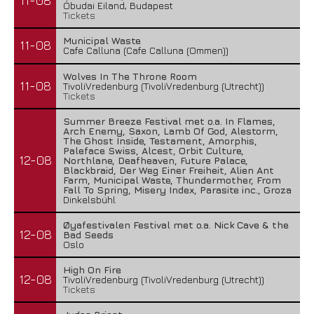
11-08
Óbudai Eiland, Budapest
Tickets
Municipal Waste
11-08
Cafe Calluna (Cafe Calluna (Ommen))
Wolves In The Throne Room
11-08
TivoliVredenburg (TivoliVredenburg (Utrecht))
Tickets
Summer Breeze Festival met o.a. In Flames,
Arch Enemy, Saxon, Lamb Of God, Alestorm,
The Ghost Inside, Testament, Amorphis,
Paleface Swiss, Alcest, Orbit Culture,
12-08
Northlane, Deafheaven, Future Palace,
Blackbraid, Der Weg Einer Freiheit, Alien Ant
Farm, Municipal Waste, Thundermother, From
Fall To Spring, Misery Index, Parasite inc., Groza
Dinkelsbühl
Øyafestivalen Festival met o.a. Nick Cave & the
12-08
Bad Seeds
Oslo
High On Fire
12-08
TivoliVredenburg (TivoliVredenburg (Utrecht))
Tickets