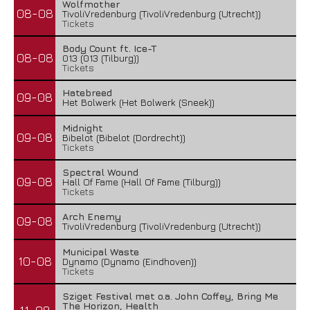
Wolfmother
08-08
TivoliVredenburg (TivoliVredenburg (Utrecht))
Tickets
Body Count ft. Ice-T
08-08
013 (013 (Tilburg))
Tickets
Hatebreed
09-08
Het Bolwerk (Het Bolwerk (Sneek))
Midnight
09-08
Bibelot (Bibelot (Dordrecht))
Tickets
Spectral Wound
09-08
Hall Of Fame (Hall Of Fame (Tilburg))
Tickets
Arch Enemy
09-08
TivoliVredenburg (TivoliVredenburg (Utrecht))
Municipal Waste
10-08
Dynamo (Dynamo (Eindhoven))
Tickets
Sziget Festival met o.a. John Coffey, Bring Me
The Horizon, Health