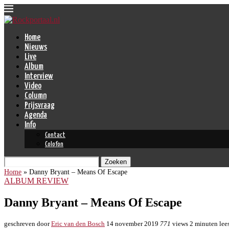
Home
Nieuws
Live
Album
Interview
Video
Column
Prijsvraag
Agenda
Info
Contact
Colofon
Zoeken
Home
»
Danny Bryant – Means Of Escape
ALBUM REVIEW
Danny Bryant – Means Of Escape
geschreven door
Eric van den Bosch
14 november 2019
771
views
2 minuten lees