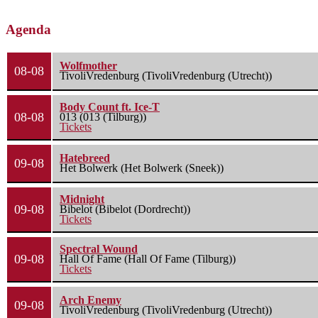
Agenda
Wolfmother
08-08
TivoliVredenburg (TivoliVredenburg (Utrecht))
Body Count ft. Ice-T
08-08
013 (013 (Tilburg))
Tickets
Hatebreed
09-08
Het Bolwerk (Het Bolwerk (Sneek))
Midnight
09-08
Bibelot (Bibelot (Dordrecht))
Tickets
Spectral Wound
09-08
Hall Of Fame (Hall Of Fame (Tilburg))
Tickets
Arch Enemy
09-08
TivoliVredenburg (TivoliVredenburg (Utrecht))