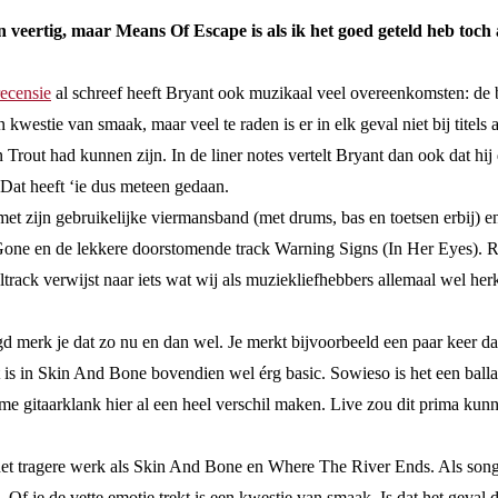
veertig, maar Means Of Escape is als ik het goed geteld heb toch a
recensie
al schreef heeft Bryant ook muzikaal veel overeenkomsten: de bl
 een kwestie van smaak, maar veel te raden is er in elk geval niet bij tit
 Trout had kunnen zijn. In de liner notes vertelt Bryant dan ook dat hij
 Dat heeft ‘ie dus meteen gedaan.
et zijn gebruikelijke viermansband (met drums, bas en toetsen erbij) e
Gone en de lekkere doorstomende track Warning Signs (In Her Eyes). Rui
track verwijst naar iets wat wij als muziekliefhebbers allemaal wel he
d merk je dat zo nu en dan wel. Je merkt bijvoorbeeld een paar keer dat
t is in Skin And Bone bovendien wel érg basic. Sowieso is het een balla
gitaarklank hier al een heel verschil maken. Live zou dit prima kunnen,
het tragere werk als Skin And Bone en Where The River Ends. Als songwr
Of je de vette emotie trekt is een kwestie van smaak. Is dat het geval