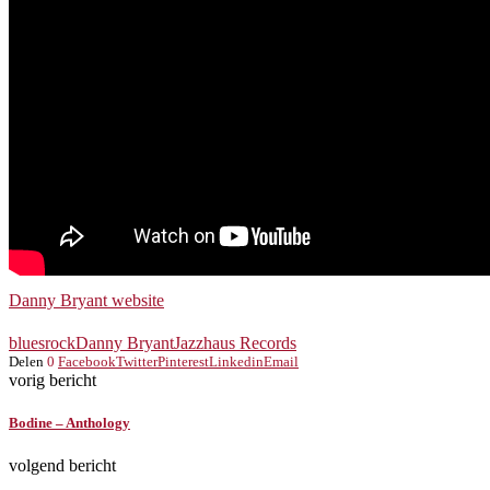
Danny Bryant website
bluesrock
Danny Bryant
Jazzhaus Records
Delen
0
Facebook
Twitter
Pinterest
Linkedin
Email
vorig bericht
Bodine – Anthology
volgend bericht