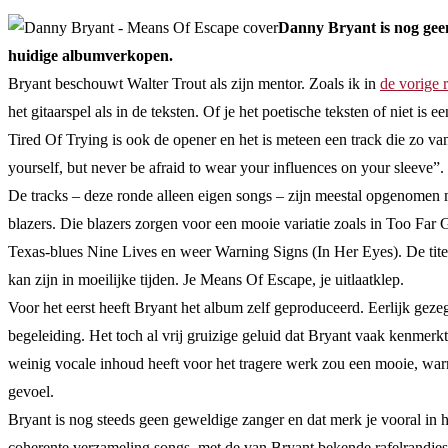
Danny Bryant is nog geen 
huidige albumverkopen.
Bryant beschouwt Walter Trout als zijn mentor. Zoals ik in
de vorige 
het gitaarspel als in de teksten. Of je het poetische teksten of niet is
Tired Of Trying is ook de opener en het is meteen een track die zo van
yourself, but never be afraid to wear your influences on your sleeve”.
De tracks – deze ronde alleen eigen songs – zijn meestal opgenomen m
blazers. Die blazers zorgen voor een mooie variatie zoals in Too Far 
Texas-blues Nine Lives en weer Warning Signs (In Her Eyes). De titel
kan zijn in moeilijke tijden. Je Means Of Escape, je uitlaatklep.
Voor het eerst heeft Bryant het album zelf geproduceerd. Eerlijk gezeg
begeleiding. Het toch al vrij gruizige geluid dat Bryant vaak kenmerk
weinig vocale inhoud heeft voor het tragere werk zou een mooie, warme 
gevoel.
Bryant is nog steeds geen geweldige zanger en dat merk je vooral in 
coherente verzameling songs, met de van Bryant bekende rafelrandjes. 