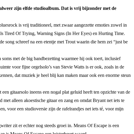
lweer zijn elfde studioalbum. Dat is vrij bijzonder met de
uesrock is vrij traditioneel, met zwaar aangezette emoties zowel in
els als Tired Of Trying, Warning Signs (In Her Eyes) en Hurting Time.
 de song schreef na een etentje met Trout waarin die hem zei “just be
n soms met de big bandbezetting waarmee hij ook toert, inclusief
mte voor fijne orgelsolo’s van Stevie Watts is er ook, zoals in de
rkennen, dat muziek je heel blij kan maken maar ook een enorme steun
 een gitaarsolo ineens een nogal plat geluid heeft ten opzichte van de
d met alleen akoestische gitaar en zang en omdat Bryant net iets te
 voor een studioversie zijn de rafelrandjes net iets té, voor mijn
iter zit er echter nog steeds groei in. Means Of Escape is een
 dan is Means Of Escape een luisterbeurt waard.