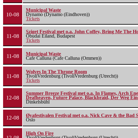
Municipal Waste
10-08
Dynamo (Dynamo (Eindhoven))
Tickets
Sziget Festival met o.a. John Coffey, Bring Me The H
11-08
Óbudai Eiland, Budapest
Tickets
Municipal Waste
11-08
Cafe Calluna (Cafe Calluna (Ommen))
Wolves In The Throne Room
11-08
TivoliVredenburg (TivoliVredenburg (Utrecht))
Tickets
Summer Breeze Festival met o.a. In Flames, Arch Ene
12-08
Deafheaven, Future Palace, Blackbraid, Der Weg Eine
Dinkelsbühl
Øyafestivalen Festival met o.a. Nick Cave & the Bad 
12-08
Oslo
High On Fire
12-08
TivoliVredenburg (TivoliVredenburg (Utrecht))