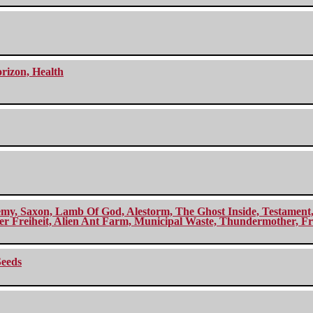
orizon, Health
my, Saxon, Lamb Of God, Alestorm, The Ghost Inside, Testament, A
r Freiheit, Alien Ant Farm, Municipal Waste, Thundermother, Fro
Seeds