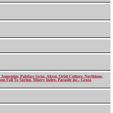
morphis, Paleface Swiss, Alcest, Orbit Culture, Northlane,
m Fall To Spring, Misery Index, Parasite inc., Groza