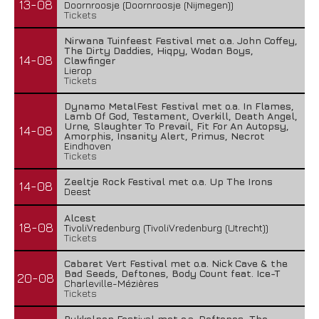
13-08
Doornroosje (Doornroosje (Nijmegen))
Tickets
Nirwana Tuinfeest Festival met o.a. John Coffey,
The Dirty Daddies, Hiqpy, Wodan Boys,
14-08
Clawfinger
Lierop
Tickets
Dynamo MetalFest Festival met o.a. In Flames,
Lamb Of God, Testament, Overkill, Death Angel,
Urne, Slaughter To Prevail, Fit For An Autopsy,
14-08
Amorphis, Insanity Alert, Primus, Necrot
Eindhoven
Tickets
Zeeltje Rock Festival met o.a. Up The Irons
14-08
Deest
Alcest
18-08
TivoliVredenburg (TivoliVredenburg (Utrecht))
Tickets
Cabaret Vert Festival met o.a. Nick Cave & the
Bad Seeds, Deftones, Body Count feat. Ice-T
20-08
Charleville-Mézières
Tickets
Pukkelpop Festival met o.a. Deftones, The