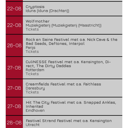
Cryptosis
22-08
Iduna (Iduna (Drachten))
Wolfmother
22-08
Muziekgieterij (Muziekgieterij (Maastricht))
Tickets
Rock en Seine Festival met o.a. Nick Cave & the
Bad Seeds, Deftones, Interpol
26-08
Parijs
Tickets
CuliNESSE Festival met o.a. Kensington, Di-
rect, The Dirty Daddies
27-08
Rotterdam
Tickets
Creamfields Festival met o.a. Faithless
27-08
Daresbury
Tickets
Hit The City Festival met o.a. Snapped Ankles,
27-08
Inherited
Eindhoven
Festival Strand Festival met o.a. Kensington
28-08
Utrecht