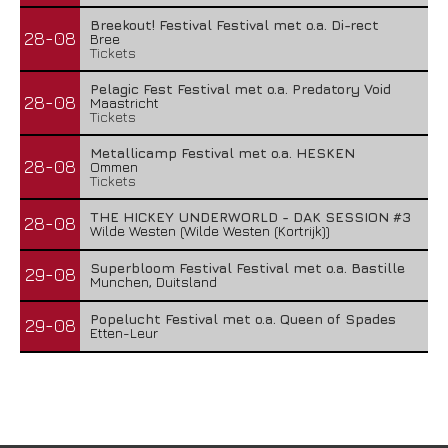
Breekout! Festival Festival met o.a. Di-rect
28-08
Bree
Tickets
Pelagic Fest Festival met o.a. Predatory Void
28-08
Maastricht
Tickets
Metallicamp Festival met o.a. HESKEN
28-08
Ommen
Tickets
THE HICKEY UNDERWORLD - DAK SESSION #3
28-08
Wilde Westen (Wilde Westen (Kortrijk))
Superbloom Festival Festival met o.a. Bastille
29-08
Munchen, Duitsland
Popelucht Festival met o.a. Queen of Spades
29-08
Etten-Leur