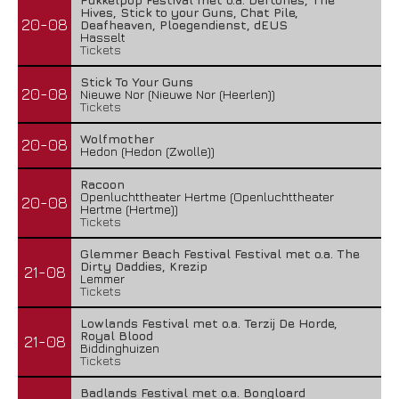
Hives, Stick to your Guns, Chat Pile,
20-08
Deafheaven, Ploegendienst, dEUS
Hasselt
Tickets
Stick To Your Guns
20-08
Nieuwe Nor (Nieuwe Nor (Heerlen))
Tickets
Wolfmother
20-08
Hedon (Hedon (Zwolle))
Racoon
Openluchttheater Hertme (Openluchttheater
20-08
Hertme (Hertme))
Tickets
Glemmer Beach Festival Festival met o.a. The
Dirty Daddies, Krezip
21-08
Lemmer
Tickets
Lowlands Festival met o.a. Terzij De Horde,
Royal Blood
21-08
Biddinghuizen
Tickets
Badlands Festival met o.a. Bongloard