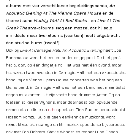
albums met vier verschillende begeleidingsbands,
An
Acoustic Evening At The Vienna Opera House
en de
thematische
Muddy Wolf At Red Rocks
– en
Live At The
Greek Theatre
-albums. Nog een mazzel dat hij solo
inmiddels meer live-albums (veertien) heeft uitgebracht
dan studioalbums (twaalf).
Ook bij
Live At Carnegie Hall: An Acoustic Evening
heeft Joe
Bonamassa weer het een en ander omgegooid. De titel geeft
het al aan, op één dingetje na. Het was niet één avond, maar
het waren twee avonden in Carnegie Hall met een akoestische
band. Bij de Vienna Opera House concerten was het nog een
kleine band, in Carnegie Hall was het een band met maar liefst
negen muzikanten. Uit zijn vaste band drummer Anton Fig en
toetsenist Reese Wynans, maar daarnaast ook opvallende
namen als celliste en
erhu
speelster Tina Guo en percussionist
Hossam Ramzy. Guio is geen eenkennige muzikante, want
naast klassiek, new age en filmmuziek speelde ze bijvoorbeeld
ook met Foo Fighters, Stevie Wonder en rapper Lupe Fiasco.