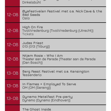
Dinkelsbühl
Øyafestivalen Festival met o.a. Nick Cave & the
12-08
Bad Seeds
Oslo
High On Fire
12-08
TivoliVredenburg (TivoliVredenburg (Utrecht))
Tickets
Judas Priest
12-08
013 (013 (Tilburg))
Ntjam Rosie - Who I Am
12-08
Theater aan de Parade (Theater aan de Parade
(Den Bosch))
Berg Feest Festival met o.a. Kensington
13-08
Tessenderlo
In Flames + Employed To Serve
13-08
OM (OM (Seraing))
Dynamo Metalfest Pre-party
13-08
Dynamo (Dynamo (Eindhoven))
The Ghost Inside