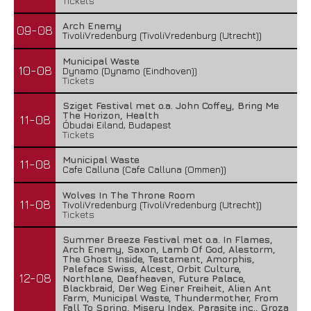
Tickets
Arch Enemy
09-08
TivoliVredenburg (TivoliVredenburg (Utrecht))
Municipal Waste
10-08
Dynamo (Dynamo (Eindhoven))
Tickets
Sziget Festival met o.a. John Coffey, Bring Me
The Horizon, Health
11-08
Óbudai Eiland, Budapest
Tickets
Municipal Waste
11-08
Cafe Calluna (Cafe Calluna (Ommen))
Wolves In The Throne Room
11-08
TivoliVredenburg (TivoliVredenburg (Utrecht))
Tickets
Summer Breeze Festival met o.a. In Flames,
Arch Enemy, Saxon, Lamb Of God, Alestorm,
The Ghost Inside, Testament, Amorphis,
Paleface Swiss, Alcest, Orbit Culture,
12-08
Northlane, Deafheaven, Future Palace,
Blackbraid, Der Weg Einer Freiheit, Alien Ant
Farm, Municipal Waste, Thundermother, From
Fall To Spring, Misery Index, Parasite inc., Groza