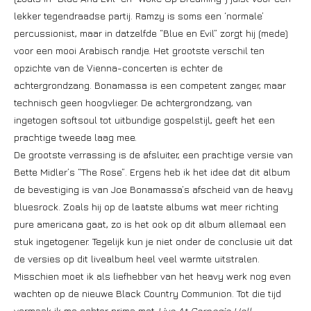
lekker tegendraadse partij. Ramzy is soms een ‘normale’
percussionist, maar in datzelfde “Blue en Evil” zorgt hij (mede)
voor een mooi Arabisch randje. Het grootste verschil ten
opzichte van de Vienna-concerten is echter de
achtergrondzang. Bonamassa is een competent zanger, maar
technisch geen hoogvlieger. De achtergrondzang, van
ingetogen softsoul tot uitbundige gospelstijl, geeft het een
prachtige tweede laag mee.
De grootste verrassing is de afsluiter, een prachtige versie van
Bette Midler’s “The Rose”. Ergens heb ik het idee dat dit album
de bevestiging is van Joe Bonamassa’s afscheid van de heavy
bluesrock. Zoals hij op de laatste albums wat meer richting
pure americana gaat, zo is het ook op dit album allemaal een
stuk ingetogener. Tegelijk kun je niet onder de conclusie uit dat
de versies op dit livealbum heel veel warmte uitstralen.
Misschien moet ik als liefhebber van het heavy werk nog even
wachten op de nieuwe Black Country Communion. Tot die tijd
vermaak ik me echter prima met
Live At Carnegie Hall
.