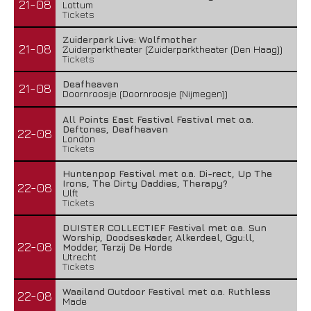
21-08
Lottum
Tickets
Zuiderpark Live: Wolfmother
21-08
Zuiderparktheater (Zuiderparktheater (Den Haag))
Tickets
Deafheaven
21-08
Doornroosje (Doornroosje (Nijmegen))
All Points East Festival Festival met o.a.
Deftones, Deafheaven
22-08
London
Tickets
Huntenpop Festival met o.a. Di-rect, Up The
Irons, The Dirty Daddies, Therapy?
22-08
Ulft
Tickets
DUISTER COLLECTIEF Festival met o.a. Sun
Worship, Doodseskader, Alkerdeel, Ggu:ll,
22-08
Modder, Terzij De Horde
Utrecht
Tickets
Waailand Outdoor Festival met o.a. Ruthless
22-08
Made