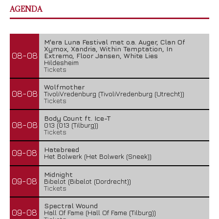
AGENDA
M'era Luna Festival met o.a. Auger, Clan Of
Xymox, Xandria, Within Temptation, In
08-08
Extremo, Floor Jansen, White Lies
Hildesheim
Tickets
Wolfmother
08-08
TivoliVredenburg (TivoliVredenburg (Utrecht))
Tickets
Body Count ft. Ice-T
08-08
013 (013 (Tilburg))
Tickets
Hatebreed
09-08
Het Bolwerk (Het Bolwerk (Sneek))
Midnight
09-08
Bibelot (Bibelot (Dordrecht))
Tickets
Spectral Wound
09-08
Hall Of Fame (Hall Of Fame (Tilburg))