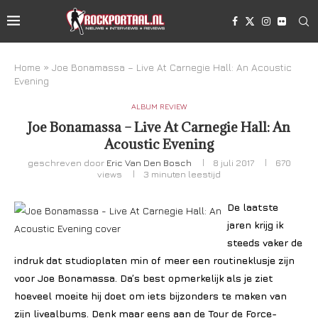
Home
»
Joe Bonamassa – Live At Carnegie Hall: An Acoustic
Evening
ALBUM REVIEW
Joe Bonamassa – Live At Carnegie Hall: An
Acoustic Evening
geschreven door
Eric Van Den Bosch
8 juli 2017
670
views
3 minuten leestijd
De laatste
jaren krijg ik
steeds vaker de
indruk dat studioplaten min of meer een routineklusje zijn
voor Joe Bonamassa. Da’s best opmerkelijk als je ziet
hoeveel moeite hij doet om iets bijzonders te maken van
zijn livealbums. Denk maar eens aan de Tour de Force-