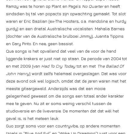
Ramzy was te horen op Plant en Page’s
No Quarter
en heeft
sindsdien bij tal van popacts zijn opwachting gemaakt. Tot slot
waren er Eric Bazilian (ex-The Hooters, o.a. mandoline en hurdy
gurdy) en een drietal Australische vocalisten: Mahalia Barnes
(dochter van de Australische brulboei Jimmy), Juanita Tippins
en Gary Pinto. En nee, geen bassist.
Qua songs is het opvallend dat veel van de voor de hand
liggende krakers er juist niet op staan. De periode van 2004 tot
en met 2009 (van
Had To Cry Today
tot en met
The Ballad Of
John Henry
) wordt zelfs helemaal overgeslagen. Dat was voor
deze avond ook wel logisch, omdat dat de jaren waren met het
meeste gitaargeweld. Anderzijds was dat een mooie
gelegenheid geweest om die songs een totaal ander karakter
mee te geven. Nu zit er soms weinig verschil tussen de
studioversie en de liveversie. De momenten dat dat wèl het
geval is, is het meteen leuk.
Guo zorgt soms voor een countryvibe, op andere momenten
(zoals in “Blue And Evil” en “Woke Up Dreaming”) juist voor een