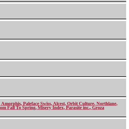
morphis, Paleface Swiss, Alcest, Orbit Culture, Northlane,
m Fall To Spring, Misery Index, Parasite inc., Groza