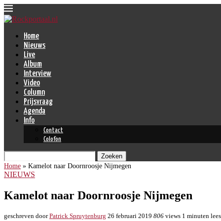
Home
Nieuws
Live
Album
Interview
Video
Column
Prijsvraag
Agenda
Info
Contact
Colofon
Zoeken
Home
»
Kamelot naar Doornroosje Nijmegen
NIEUWS
Kamelot naar Doornroosje Nijmegen
geschreven door
Patrick Spruytenburg
26 februari 2019
806
views
1 minuten lees