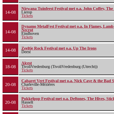
Nirwana Tuinfeest Festival met o.a. John Coffey, Th
14-08
Lierop
Tickets
Dynamo MetalFest Festival met o.a. In Flames, Lamb O
Necrot
14-08
Eindhoven
Tickets
Zeeltje Rock Festival met o.a. Up The Irons
14-08
Deest
Alcest
18-08
TivoliVredenburg (TivoliVredenburg (Utrecht))
Tickets
Cabaret Vert Festival met o.a. Nick Cave & the Bad S
20-08
Charleville-Mézières
Tickets
Pukkelpop Festival met o.a. Deftones, The Hives, Sti
20-08
Hasselt
Tickets