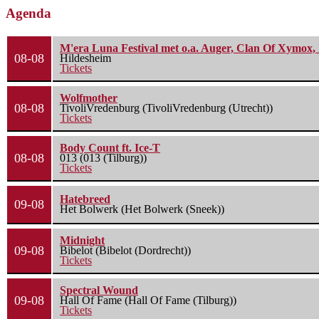
Agenda
M'era Luna Festival met o.a. Auger, Clan Of Xymox, 
08-08
Hildesheim
Tickets
Wolfmother
08-08
TivoliVredenburg (TivoliVredenburg (Utrecht))
Tickets
Body Count ft. Ice-T
08-08
013 (013 (Tilburg))
Tickets
Hatebreed
09-08
Het Bolwerk (Het Bolwerk (Sneek))
Midnight
09-08
Bibelot (Bibelot (Dordrecht))
Tickets
Spectral Wound
09-08
Hall Of Fame (Hall Of Fame (Tilburg))
Tickets