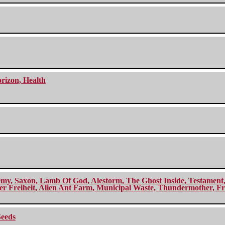
orizon, Health
my, Saxon, Lamb Of God, Alestorm, The Ghost Inside, Testament, A
r Freiheit, Alien Ant Farm, Municipal Waste, Thundermother, Fro
Seeds