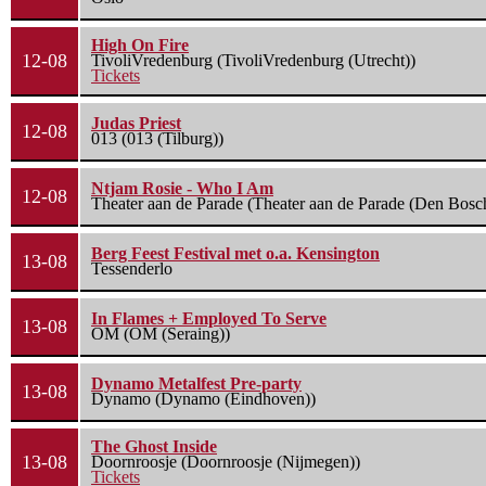
High On Fire
12-08
TivoliVredenburg (TivoliVredenburg (Utrecht))
Tickets
Judas Priest
12-08
013 (013 (Tilburg))
Ntjam Rosie - Who I Am
12-08
Theater aan de Parade (Theater aan de Parade (Den Bosc
Berg Feest Festival met o.a. Kensington
13-08
Tessenderlo
In Flames + Employed To Serve
13-08
OM (OM (Seraing))
Dynamo Metalfest Pre-party
13-08
Dynamo (Dynamo (Eindhoven))
The Ghost Inside
13-08
Doornroosje (Doornroosje (Nijmegen))
Tickets