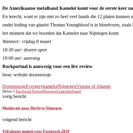
De Amerikaanse metalband Kamelot komt voor de eerste keer naar
En terecht, want er zijn niet zo heel veel bands die 12 platen kunnen 
onder leiding van gitarist Thomas Youngblood is in bloedvorm, zoals
het moment dat we hoorden dat Kamelot naar Nijmegen komt.
Wanneer: vrijdag 8 maart
18:30 uur: deuren open
19:00 uur: aanvang
Rockportaal is aanwezig voor een live review
bron: website doornroosje
Doornroosje
Evergrey
kamelot
Nijmegen
Visions of Atlantis
Delen
0
Facebook
Twitter
Pinterest
Linkedin
Email
vorig bericht
Maidavale naar Merleyn Nijmegen
volgend bericht
Vijf nieuwe namen voor Fortarock 2019