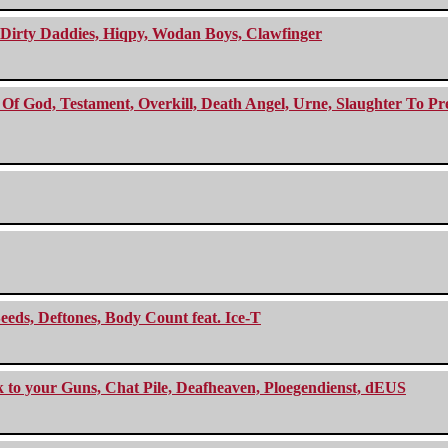
e Dirty Daddies, Hiqpy, Wodan Boys, Clawfinger
f God, Testament, Overkill, Death Angel, Urne, Slaughter To Prev
eeds, Deftones, Body Count feat. Ice-T
ck to your Guns, Chat Pile, Deafheaven, Ploegendienst, dEUS