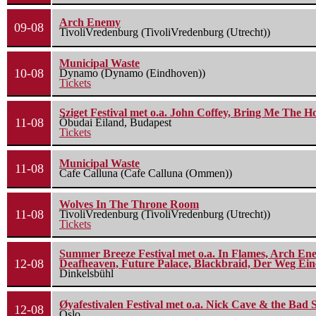
Arch Enemy
09-08
TivoliVredenburg (TivoliVredenburg (Utrecht))
Municipal Waste
10-08
Dynamo (Dynamo (Eindhoven))
Tickets
Sziget Festival met o.a. John Coffey, Bring Me The H
11-08
Óbudai Eiland, Budapest
Tickets
Municipal Waste
11-08
Cafe Calluna (Cafe Calluna (Ommen))
Wolves In The Throne Room
11-08
TivoliVredenburg (TivoliVredenburg (Utrecht))
Tickets
Summer Breeze Festival met o.a. In Flames, Arch Ene
12-08
Deafheaven, Future Palace, Blackbraid, Der Weg Eine
Dinkelsbühl
Øyafestivalen Festival met o.a. Nick Cave & the Bad 
12-08
Oslo