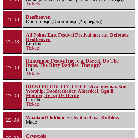
Tickets
Deafheaven
21-08
Doornroosje (Doornroosje (Nijmegen))
All Points East Festival Festival met o.a. Deftones,
Deafheaven
22-08
London
Tickets
Huntenpop Festival met o.a. Di-rect, Up The
Irons, The Dirty Daddies, Therapy?
22-08
Ulft
Tickets
DUISTER COLLECTIEF Festival met o.a. Sun
Worship, Doodseskader, Alkerdeel, Ggu:ll,
22-08
Modder, Terzij De Horde
Utrecht
Tickets
Waailand Outdoor Festival met o.a. Ruthless
22-08
Made
Cryptosis