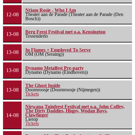
Ntjam Rosie - Who I Am
12-08
Theater aan de Parade (Theater aan de Parade (Den
Bosch))
Berg Feest Festival met o.a. Kensington
13-08
Tessenderlo
In Flames + Employed To Serve
13-08
OM (OM (Seraing))
Dynamo Metalfest Pre-party
13-08
Dynamo (Dynamo (Eindhoven))
The Ghost Inside
13-08
Doornroosje (Doornroosje (Nijmegen))
Tickets
Nirwana Tuinfeest Festival met o.a. John Coffey,
The Dirty Daddies, Hiqpy, Wodan Boys,
14-08
Clawfinger
Lierop
Tickets