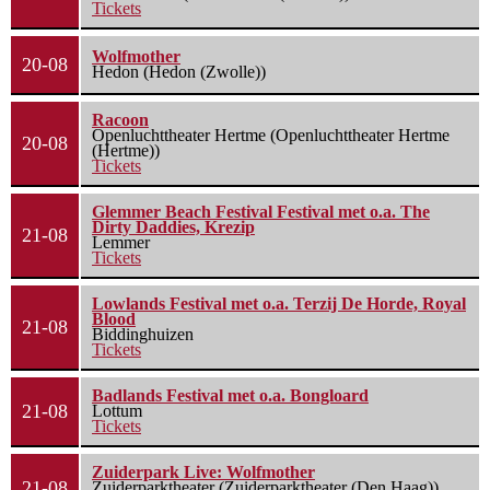
Tickets
Wolfmother
20-08
Hedon (Hedon (Zwolle))
Racoon
Openluchttheater Hertme (Openluchttheater Hertme
20-08
(Hertme))
Tickets
Glemmer Beach Festival Festival met o.a. The
Dirty Daddies, Krezip
21-08
Lemmer
Tickets
Lowlands Festival met o.a. Terzij De Horde, Royal
Blood
21-08
Biddinghuizen
Tickets
Badlands Festival met o.a. Bongloard
21-08
Lottum
Tickets
Zuiderpark Live: Wolfmother
21-08
Zuiderparktheater (Zuiderparktheater (Den Haag))