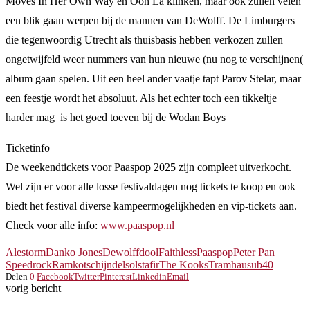
Moves In Her Own Way en Ooh La klinken, maar ook zullen velen
een blik gaan werpen bij de mannen van DeWolff. De Limburgers
die tegenwoordig Utrecht als thuisbasis hebben verkozen zullen
ongetwijfeld weer nummers van hun nieuwe (nu nog te verschijnen(
album gaan spelen. Uit een heel ander vaatje tapt Parov Stelar, maar
een feestje wordt het absoluut. Als het echter toch een tikkeltje
harder mag is het goed toeven bij de Wodan Boys
Ticketinfo
De weekendtickets voor Paaspop 2025 zijn compleet uitverkocht.
Wel zijn er voor alle losse festivaldagen nog tickets te koop en ook
biedt het festival diverse kampeermogelijkheden en vip-tickets aan.
Check voor alle info:
www.paaspop.nl
Alestorm
Danko Jones
Dewolff
dool
Faithless
Paaspop
Peter Pan
Speedrock
Ramkot
schijndel
solstafir
The Kooks
Tramhaus
ub40
Delen
0
Facebook
Twitter
Pinterest
Linkedin
Email
vorig bericht