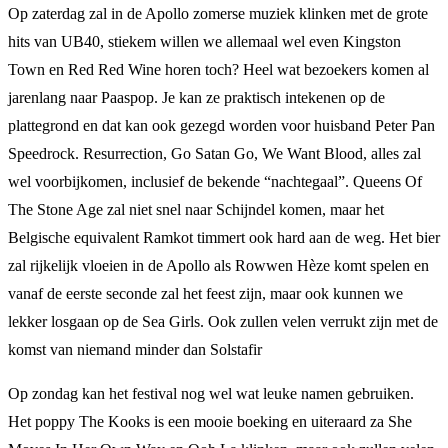
Op zaterdag zal in de Apollo zomerse muziek klinken met de grote
hits van UB40, stiekem willen we allemaal wel even Kingston
Town en Red Red Wine horen toch? Heel wat bezoekers komen al
jarenlang naar Paaspop. Je kan ze praktisch intekenen op de
plattegrond en dat kan ook gezegd worden voor huisband Peter Pan
Speedrock. Resurrection, Go Satan Go, We Want Blood, alles zal
wel voorbijkomen, inclusief de bekende “nachtegaal”. Queens Of
The Stone Age zal niet snel naar Schijndel komen, maar het
Belgische equivalent Ramkot timmert ook hard aan de weg. Het bier
zal rijkelijk vloeien in de Apollo als Rowwen Hèze komt spelen en
vanaf de eerste seconde zal het feest zijn, maar ook kunnen we
lekker losgaan op de Sea Girls. Ook zullen velen verrukt zijn met de
komst van niemand minder dan Solstafir
Op zondag kan het festival nog wel wat leuke namen gebruiken.
Het poppy The Kooks is een mooie boeking en uiteraard za She