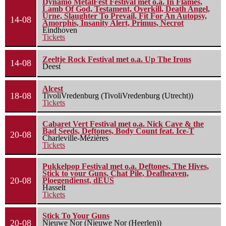
Dynamo MetalFest Festival met o.a. In Flames,
Lamb Of God, Testament, Overkill, Death Angel,
Urne, Slaughter To Prevail, Fit For An Autopsy,
14-08
Amorphis, Insanity Alert, Primus, Necrot
Eindhoven
Tickets
Zeeltje Rock Festival met o.a. Up The Irons
14-08
Deest
Alcest
18-08
TivoliVredenburg (TivoliVredenburg (Utrecht))
Tickets
Cabaret Vert Festival met o.a. Nick Cave & the
Bad Seeds, Deftones, Body Count feat. Ice-T
20-08
Charleville-Mézières
Tickets
Pukkelpop Festival met o.a. Deftones, The Hives,
Stick to your Guns, Chat Pile, Deafheaven,
20-08
Ploegendienst, dEUS
Hasselt
Tickets
Stick To Your Guns
20-08
Nieuwe Nor (Nieuwe Nor (Heerlen))