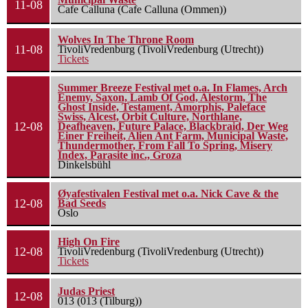
11-08
Cafe Calluna (Cafe Calluna (Ommen))
Wolves In The Throne Room
11-08
TivoliVredenburg (TivoliVredenburg (Utrecht))
Tickets
Summer Breeze Festival met o.a. In Flames, Arch
Enemy, Saxon, Lamb Of God, Alestorm, The
Ghost Inside, Testament, Amorphis, Paleface
Swiss, Alcest, Orbit Culture, Northlane,
12-08
Deafheaven, Future Palace, Blackbraid, Der Weg
Einer Freiheit, Alien Ant Farm, Municipal Waste,
Thundermother, From Fall To Spring, Misery
Index, Parasite inc., Groza
Dinkelsbühl
Øyafestivalen Festival met o.a. Nick Cave & the
12-08
Bad Seeds
Oslo
High On Fire
12-08
TivoliVredenburg (TivoliVredenburg (Utrecht))
Tickets
Judas Priest
12-08
013 (013 (Tilburg))