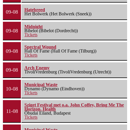
Hatebreed
09-08
Het Bolwerk (Het Bolwerk (Sneek))
Midnight
09-08
Bibelot (Bibelot (Dordrecht))
Tickets
Spectral Wound
09-08
Hall Of Fame (Hall Of Fame (Tilburg))
Tickets
Arch Enemy
09-08
TivoliVredenburg (TivoliVredenburg (Utrecht))
Municipal Waste
10-08
Dynamo (Dynamo (Eindhoven))
Tickets
Sziget Festival met o.a. John Coffey, Bring Me The
Horizon, Health
11-08
Óbudai Eiland, Budapest
Tickets
Municipal Waste