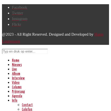
Facebook
Twitter
Instagram
Flickr
@2023 - All Right Reserved. Designed and Developed by
Harm
Lourenssen
Home
Nieuws
Live
Album
Interview
Video
Column
Prijsvraag
Agenda
Info
Contact
Colofon