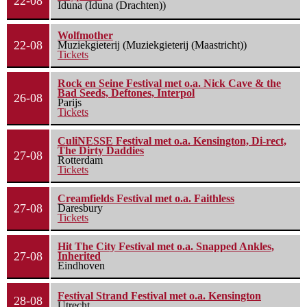
22-08
Iduna (Iduna (Drachten))
Wolfmother
22-08
Muziekgieterij (Muziekgieterij (Maastricht))
Tickets
Rock en Seine Festival met o.a. Nick Cave & the
Bad Seeds, Deftones, Interpol
26-08
Parijs
Tickets
CuliNESSE Festival met o.a. Kensington, Di-rect,
The Dirty Daddies
27-08
Rotterdam
Tickets
Creamfields Festival met o.a. Faithless
27-08
Daresbury
Tickets
Hit The City Festival met o.a. Snapped Ankles,
27-08
Inherited
Eindhoven
Festival Strand Festival met o.a. Kensington
28-08
Utrecht