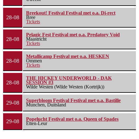
Breekout! Festival Festival met o.a. Di-rect
28-08
Bree
Tickets
Pelagic Fest Festival met o.a. Predatory Void
28-08
Maastricht
Tickets
Metallicamp Festival met o.a. HESKEN
28-08
Ommen
Tickets
THE HICKEY UNDERWORLD - DAK
28-08
SESSION #3
Wilde Westen (Wilde Westen (Kortrijk))
Superbloom Festival Festival met o.a. Bastille
29-08
Munchen, Duitsland
Popelucht Festival met o.a. Queen of Spades
29-08
Etten-Leur