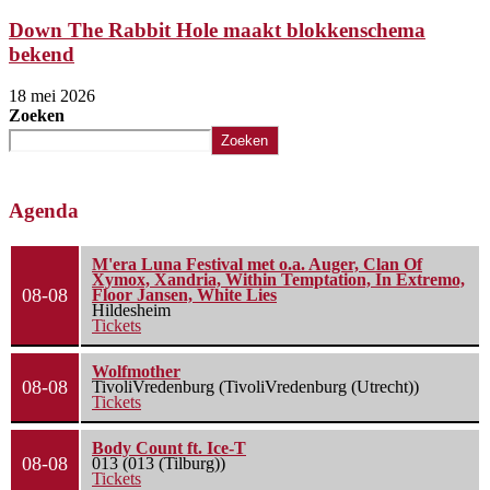
Down The Rabbit Hole maakt blokkenschema
bekend
18 mei 2026
Zoeken
Zoeken
Agenda
M'era Luna Festival met o.a. Auger, Clan Of
Xymox, Xandria, Within Temptation, In Extremo,
08-08
Floor Jansen, White Lies
Hildesheim
Tickets
Wolfmother
08-08
TivoliVredenburg (TivoliVredenburg (Utrecht))
Tickets
Body Count ft. Ice-T
08-08
013 (013 (Tilburg))
Tickets