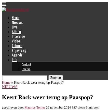
Home
Nieuws
Live
Album
Interview
Video
Column
Prijsvraag
Agenda
Info
Contact
Colofon
Zoeken
Home
»
Keert Rock weer terug op Paaspop?
NIEUWS
Keert Rock weer terug op Paaspop?
geschreven door
Maurice Tonies
29 november 2024
883
views
3 minuten