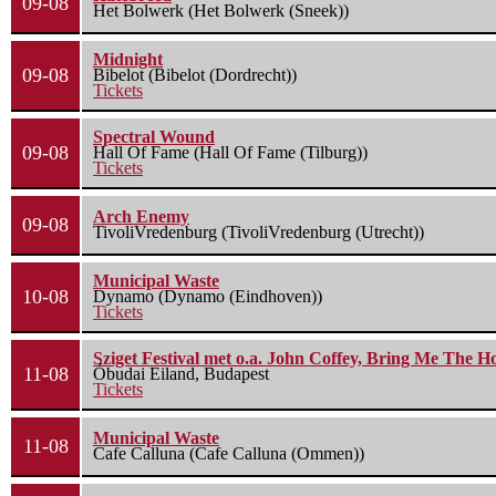
09-08
Het Bolwerk (Het Bolwerk (Sneek))
Midnight
09-08
Bibelot (Bibelot (Dordrecht))
Tickets
Spectral Wound
09-08
Hall Of Fame (Hall Of Fame (Tilburg))
Tickets
Arch Enemy
09-08
TivoliVredenburg (TivoliVredenburg (Utrecht))
Municipal Waste
10-08
Dynamo (Dynamo (Eindhoven))
Tickets
Sziget Festival met o.a. John Coffey, Bring Me The H
11-08
Óbudai Eiland, Budapest
Tickets
Municipal Waste
11-08
Cafe Calluna (Cafe Calluna (Ommen))