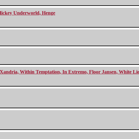
e Hickey Underworld, Henge
Xandria, Within Temptation, In Extremo, Floor Jansen, White Li