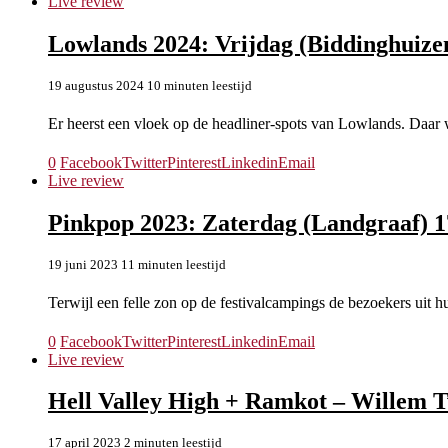
Live review
Lowlands 2024: Vrijdag (Biddinghuize
19 augustus 2024
10 minuten leestijd
Er heerst een vloek op de headliner-spots van Lowlands. Daar
0
Facebook
Twitter
Pinterest
Linkedin
Email
Live review
Pinkpop 2023: Zaterdag (Landgraaf) 1
19 juni 2023
11 minuten leestijd
Terwijl een felle zon op de festivalcampings de bezoekers uit 
0
Facebook
Twitter
Pinterest
Linkedin
Email
Live review
Hell Valley High + Ramkot – Willem T
17 april 2023
2 minuten leestijd