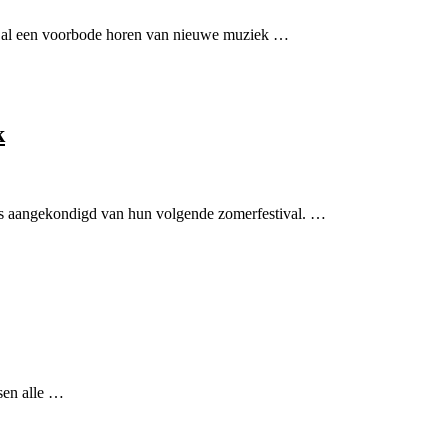
kot al een voorbode horen van nieuwe muziek …
k
ds aangekondigd van hun volgende zomerfestival. …
ssen alle …