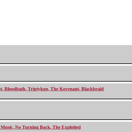
cept, Bloodbath, Triptykon, The Kovenant, Blackbraid
r Music, No Turning Back, The Exploited