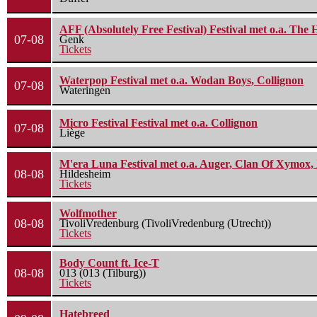
AFF (Absolutely Free Festival) Festival met o.a. Th
07-08
Genk
Tickets
Waterpop Festival met o.a. Wodan Boys, Collignon
07-08
Wateringen
Micro Festival Festival met o.a. Collignon
07-08
Liège
M'era Luna Festival met o.a. Auger, Clan Of Xymox, 
08-08
Hildesheim
Tickets
Wolfmother
08-08
TivoliVredenburg (TivoliVredenburg (Utrecht))
Tickets
Body Count ft. Ice-T
08-08
013 (013 (Tilburg))
Tickets
Hatebreed