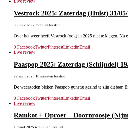
Live review
Vestrock 2025: Zaterdag (Hulst) 31/05
3 juni 2025
7 minuten leestijd
Over het weer heeft Vestrock (ook) in 2025 niet te klagen. Na e
0
Facebook
Twitter
Pinterest
Linkedin
Email
Live review
Paaspop 2025: Zaterdag (Schijndel) 19
22 april 2025
10 minuten leestijd
De weergoden bleken Paaspop gunstig gezind te zijn dit jaar. 
0
Facebook
Twitter
Pinterest
Linkedin
Email
Live review
Ramkot + Oproer – Doornroosje (Nijm
1 maart 2025
4 minuten leestijd