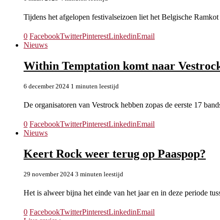
Tijdens het afgelopen festivalseizoen liet het Belgische Ram
0
Facebook
Twitter
Pinterest
Linkedin
Email
Nieuws
Within Temptation komt naar Vestroc
6 december 2024
1 minuten leestijd
De organisatoren van Vestrock hebben zopas de eerste 17 ban
0
Facebook
Twitter
Pinterest
Linkedin
Email
Nieuws
Keert Rock weer terug op Paaspop?
29 november 2024
3 minuten leestijd
Het is alweer bijna het einde van het jaar en in deze periode tu
0
Facebook
Twitter
Pinterest
Linkedin
Email