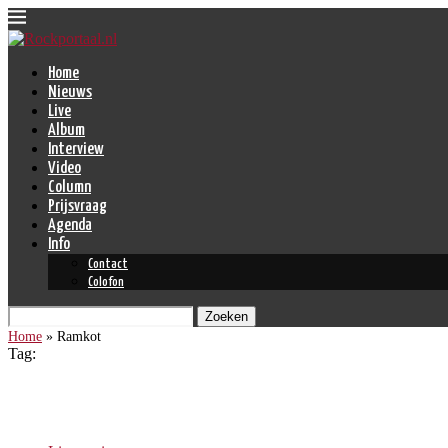
Home
Nieuws
Live
Album
Interview
Video
Column
Prijsvraag
Agenda
Info
Contact
Colofon
Zoeken
Home
»
Ramkot
Tag:
Ramkot