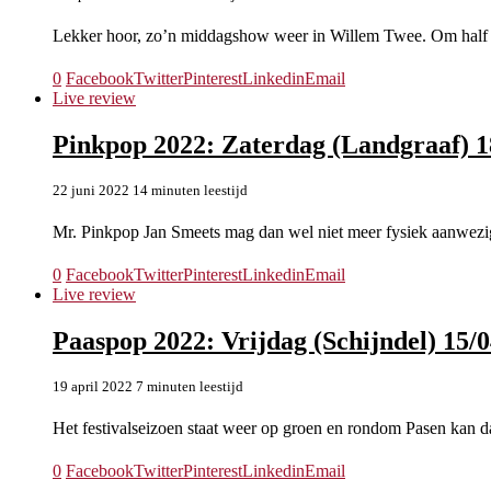
Lekker hoor, zo’n middagshow weer in Willem Twee. Om half v
0
Facebook
Twitter
Pinterest
Linkedin
Email
Live review
Pinkpop 2022: Zaterdag (Landgraaf) 1
22 juni 2022
14 minuten leestijd
Mr. Pinkpop Jan Smeets mag dan wel niet meer fysiek aanwezig 
0
Facebook
Twitter
Pinterest
Linkedin
Email
Live review
Paaspop 2022: Vrijdag (Schijndel) 15/
19 april 2022
7 minuten leestijd
Het festivalseizoen staat weer op groen en rondom Pasen kan 
0
Facebook
Twitter
Pinterest
Linkedin
Email