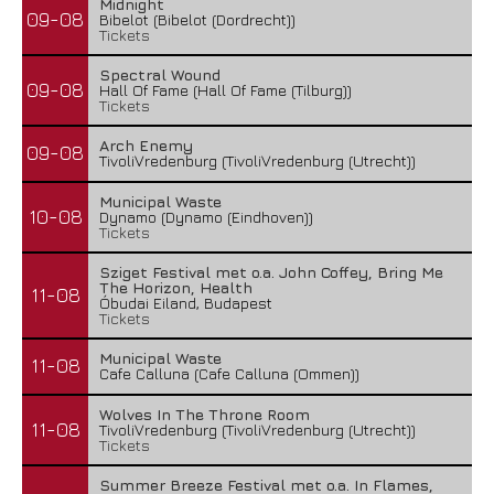
Midnight
09-08
Bibelot (Bibelot (Dordrecht))
Tickets
Spectral Wound
09-08
Hall Of Fame (Hall Of Fame (Tilburg))
Tickets
Arch Enemy
09-08
TivoliVredenburg (TivoliVredenburg (Utrecht))
Municipal Waste
10-08
Dynamo (Dynamo (Eindhoven))
Tickets
Sziget Festival met o.a. John Coffey, Bring Me
The Horizon, Health
11-08
Óbudai Eiland, Budapest
Tickets
Municipal Waste
11-08
Cafe Calluna (Cafe Calluna (Ommen))
Wolves In The Throne Room
11-08
TivoliVredenburg (TivoliVredenburg (Utrecht))
Tickets
Summer Breeze Festival met o.a. In Flames,