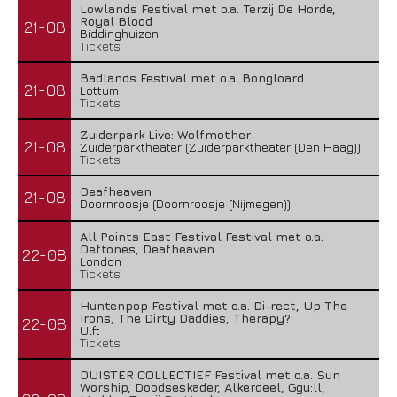
Lowlands Festival met o.a. Terzij De Horde,
Royal Blood
21-08
Biddinghuizen
Tickets
Badlands Festival met o.a. Bongloard
21-08
Lottum
Tickets
Zuiderpark Live: Wolfmother
21-08
Zuiderparktheater (Zuiderparktheater (Den Haag))
Tickets
Deafheaven
21-08
Doornroosje (Doornroosje (Nijmegen))
All Points East Festival Festival met o.a.
Deftones, Deafheaven
22-08
London
Tickets
Huntenpop Festival met o.a. Di-rect, Up The
Irons, The Dirty Daddies, Therapy?
22-08
Ulft
Tickets
DUISTER COLLECTIEF Festival met o.a. Sun
Worship, Doodseskader, Alkerdeel, Ggu:ll,