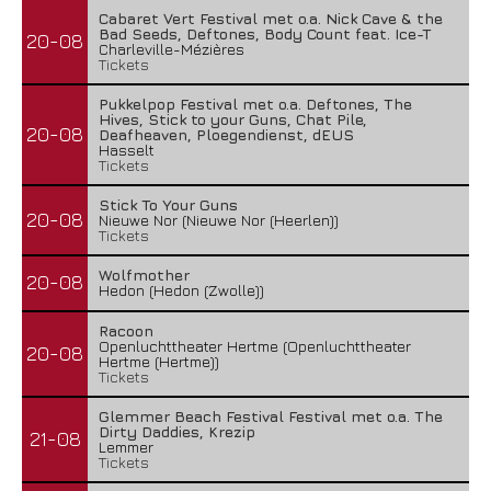
Cabaret Vert Festival met o.a. Nick Cave & the
Bad Seeds, Deftones, Body Count feat. Ice-T
20-08
Charleville-Mézières
Tickets
Pukkelpop Festival met o.a. Deftones, The
Hives, Stick to your Guns, Chat Pile,
20-08
Deafheaven, Ploegendienst, dEUS
Hasselt
Tickets
Stick To Your Guns
20-08
Nieuwe Nor (Nieuwe Nor (Heerlen))
Tickets
Wolfmother
20-08
Hedon (Hedon (Zwolle))
Racoon
Openluchttheater Hertme (Openluchttheater
20-08
Hertme (Hertme))
Tickets
Glemmer Beach Festival Festival met o.a. The
Dirty Daddies, Krezip
21-08
Lemmer
Tickets