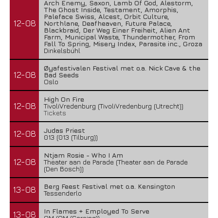
Arch Enemy, Saxon, Lamb Of God, Alestorm,
The Ghost Inside, Testament, Amorphis,
Paleface Swiss, Alcest, Orbit Culture,
12-08
Northlane, Deafheaven, Future Palace,
Blackbraid, Der Weg Einer Freiheit, Alien Ant
Farm, Municipal Waste, Thundermother, From
Fall To Spring, Misery Index, Parasite inc., Groza
Dinkelsbühl
Øyafestivalen Festival met o.a. Nick Cave & the
12-08
Bad Seeds
Oslo
High On Fire
12-08
TivoliVredenburg (TivoliVredenburg (Utrecht))
Tickets
Judas Priest
12-08
013 (013 (Tilburg))
Ntjam Rosie - Who I Am
12-08
Theater aan de Parade (Theater aan de Parade
(Den Bosch))
Berg Feest Festival met o.a. Kensington
13-08
Tessenderlo
In Flames + Employed To Serve
13-08
OM (OM (Seraing))