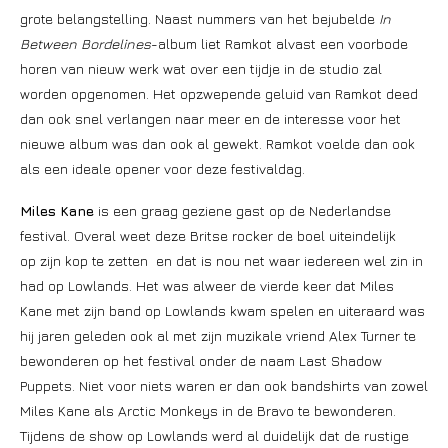
grote belangstelling. Naast nummers van het bejubelde
In
Between Bordelines
-album liet Ramkot alvast een voorbode
horen van nieuw werk wat over een tijdje in de studio zal
worden opgenomen. Het opzwepende geluid van Ramkot deed
dan ook snel verlangen naar meer en de interesse voor het
nieuwe album was dan ook al gewekt. Ramkot voelde dan ook
als een ideale opener voor deze festivaldag.
Miles Kane
is een graag geziene gast op de Nederlandse
festival. Overal weet deze Britse rocker de boel uiteindelijk
op zijn kop te zetten en dat is nou net waar iedereen wel zin in
had op Lowlands. Het was alweer de vierde keer dat Miles
Kane met zijn band op Lowlands kwam spelen en uiteraard was
hij jaren geleden ook al met zijn muzikale vriend Alex Turner te
bewonderen op het festival onder de naam Last Shadow
Puppets. Niet voor niets waren er dan ook bandshirts van zowel
Miles Kane als Arctic Monkeys in de Bravo te bewonderen.
Tijdens de show op Lowlands werd al duidelijk dat de rustige