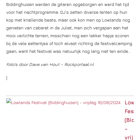
Biddinghuizen werden de gitaren opgeborgen en werd het tijd
voor het nachtprogramma. DJ’s zetten diverse tenten op hun
kop met knallende beats, maar ook kon men op Lowlands nog
genieten van cabaret in de Juliet, men zich vergapen aan het
mooi verlichte terrein, misschien nog een lekker hapje scoren
bij de vele eettentjes of toch alvast richting de festivalcamping
gaan, want het festival was natuurlijk nog lang niet ten einde…
Foto’s door Dave van Hout – Rockportaal.nl
[
Lowl
Festi
(Bidd
–
vrijd