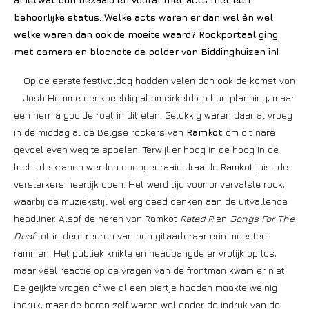
behoorlijke status. Welke acts waren er dan wel èn wel
welke waren dan ook de moeite waard? Rockportaal ging
met camera en blocnote de polder van Biddinghuizen in!
Op de eerste festivaldag hadden velen dan ook de komst van
Josh Homme denkbeeldig al omcirkeld op hun planning, maar
een hernia gooide roet in dit eten. Gelukkig waren daar al vroeg
in de middag al de Belgse rockers van
Ramkot
om dit nare
gevoel even weg te spoelen. Terwijl er hoog in de hoog in de
lucht de kranen werden opengedraaid draaide Ramkot juist de
versterkers heerlijk open. Het werd tijd voor onvervalste rock,
waarbij de muziekstijl wel erg deed denken aan de uitvallende
headliner. Alsof de heren van Ramkot
Rated R
en
Songs For The
Deaf
tot in den treuren van hun gitaarleraar erin moesten
rammen. Het publiek knikte en headbangde er vrolijk op los,
maar veel reactie op de vragen van de frontman kwam er niet.
De geijkte vragen of we al een biertje hadden maakte weinig
indruk, maar de heren zelf waren wel onder de indruk van de