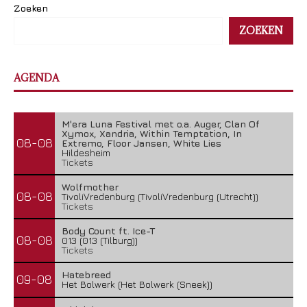
Zoeken
ZOEKEN
AGENDA
M'era Luna Festival met o.a. Auger, Clan Of
Xymox, Xandria, Within Temptation, In
08-08
Extremo, Floor Jansen, White Lies
Hildesheim
Tickets
Wolfmother
08-08
TivoliVredenburg (TivoliVredenburg (Utrecht))
Tickets
Body Count ft. Ice-T
08-08
013 (013 (Tilburg))
Tickets
Hatebreed
09-08
Het Bolwerk (Het Bolwerk (Sneek))