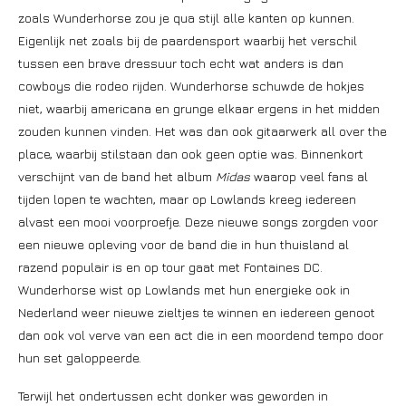
zoals Wunderhorse zou je qua stijl alle kanten op kunnen.
Eigenlijk net zoals bij de paardensport waarbij het verschil
tussen een brave dressuur toch echt wat anders is dan
cowboys die rodeo rijden. Wunderhorse schuwde de hokjes
niet, waarbij americana en grunge elkaar ergens in het midden
zouden kunnen vinden. Het was dan ook gitaarwerk all over the
place, waarbij stilstaan dan ook geen optie was. Binnenkort
verschijnt van de band het album
Midas
waarop veel fans al
tijden lopen te wachten, maar op Lowlands kreeg iedereen
alvast een mooi voorproefje. Deze nieuwe songs zorgden voor
een nieuwe opleving voor de band die in hun thuisland al
razend populair is en op tour gaat met Fontaines DC.
Wunderhorse wist op Lowlands met hun energieke ook in
Nederland weer nieuwe zieltjes te winnen en iedereen genoot
dan ook vol verve van een act die in een moordend tempo door
hun set galoppeerde.
Terwijl het ondertussen echt donker was geworden in