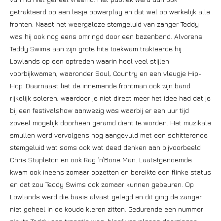
getrakteerd op een lesje powerplay en dat wel op werkelijk alle
fronten. Naast het weergaloze stemgeluid van zanger Teddy
was hij ook nog eens omringd door een bazenband. Alvorens
Teddy Swims aan zijn grote hits toekwam trakteerde hij
Lowlands op een optreden waarin heel veel stijlen
voorbijkwamen, waaronder Soul, Country en een vleugje Hip-
Hop. Daarnaast liet de innemende frontman ook zijn band
rijkelijk soleren, waardoor je niet direct meer het idee had dat je
bij een festivalshow aanwezig was waarbij er een uur tijd
zoveel mogelijk doorheen geramd dient te worden. Het muzikale
smullen werd vervolgens nog aangevuld met een schitterende
stemgeluid wat soms ook wat deed denken aan bijvoorbeeld
Chris Stapleton en ook Rag ‘n’Bone Man. Laatstgenoemde
kwam ook ineens zomaar opzetten en bereikte een flinke status
en dat zou Teddy Swims ook zomaar kunnen gebeuren. Op
Lowlands werd die basis alvast gelegd en dit ging de zanger
niet geheel in de koude kleren zitten. Gedurende een nummer