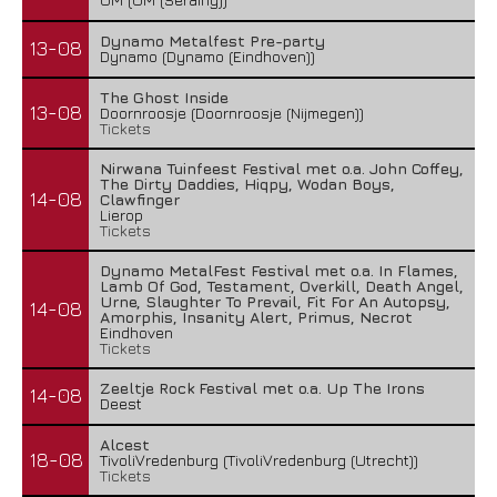
Dynamo Metalfest Pre-party
13-08
Dynamo (Dynamo (Eindhoven))
The Ghost Inside
13-08
Doornroosje (Doornroosje (Nijmegen))
Tickets
Nirwana Tuinfeest Festival met o.a. John Coffey,
The Dirty Daddies, Hiqpy, Wodan Boys,
14-08
Clawfinger
Lierop
Tickets
Dynamo MetalFest Festival met o.a. In Flames,
Lamb Of God, Testament, Overkill, Death Angel,
Urne, Slaughter To Prevail, Fit For An Autopsy,
14-08
Amorphis, Insanity Alert, Primus, Necrot
Eindhoven
Tickets
Zeeltje Rock Festival met o.a. Up The Irons
14-08
Deest
Alcest
18-08
TivoliVredenburg (TivoliVredenburg (Utrecht))
Tickets