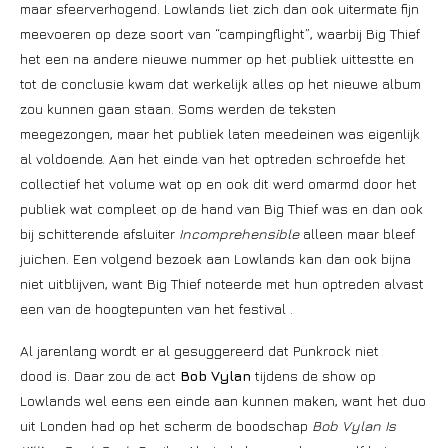
maar sfeerverhogend. Lowlands liet zich dan ook uitermate fijn
meevoeren op deze soort van “campingflight”, waarbij Big Thief
het een na andere nieuwe nummer op het publiek uittestte en
tot de conclusie kwam dat werkelijk alles op het nieuwe album
zou kunnen gaan staan. Soms werden de teksten
meegezongen, maar het publiek laten meedeinen was eigenlijk
al voldoende. Aan het einde van het optreden schroefde het
collectief het volume wat op en ook dit werd omarmd door het
publiek wat compleet op de hand van Big Thief was en dan ook
bij schitterende afsluiter
Incomprehensible
alleen maar bleef
juichen. Een volgend bezoek aan Lowlands kan dan ook bijna
niet uitblijven, want Big Thief noteerde met hun optreden alvast
een van de hoogtepunten van het festival .
Al jarenlang wordt er al gesuggereerd dat Punkrock niet
dood is. Daar zou de act
Bob Vylan
tijdens de show op
Lowlands wel eens een einde aan kunnen maken, want het duo
uit Londen had op het scherm de boodschap
Bob Vylan Is