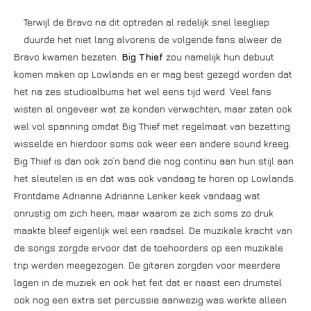
Terwijl de Bravo na dit optreden al redelijk snel leegliep
duurde het niet lang alvorens de volgende fans alweer de
Bravo kwamen bezeten.
Big Thief
zou namelijk hun debuut
komen maken op Lowlands en er mag best gezegd worden dat
het na zes studioalbums het wel eens tijd werd. Veel fans
wisten al ongeveer wat ze konden verwachten, maar zaten ook
wel vol spanning omdat Big Thief met regelmaat van bezetting
wisselde en hierdoor soms ook weer een andere sound kreeg.
Big Thief is dan ook zo’n band die nog continu aan hun stijl aan
het sleutelen is en dat was ook vandaag te horen op Lowlands.
Frontdame Adrianne Adrianne Lenker keek vandaag wat
onrustig om zich heen, maar waarom ze zich soms zo druk
maakte bleef eigenlijk wel een raadsel. De muzikale kracht van
de songs zorgde ervoor dat de toehoorders op een muzikale
trip werden meegezogen. De gitaren zorgden voor meerdere
lagen in de muziek en ook het feit dat er naast een drumstel
ook nog een extra set percussie aanwezig was werkte alleen