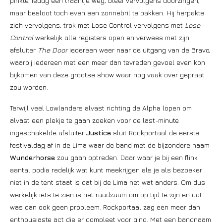
pinkte Teddy een traantje weg, bleef vervolgens doorzingen,
maar besloot toch even een zonnebril te pakken. Hij herpakte
zich vervolgens, trok met Lose Control vervolgens met
Lose
Control
werkelijk alle registers open en verwees met zijn
afsluiter
The Door
iedereen weer naar de uitgang van de Bravo,
waarbij iedereen met een meer dan tevreden gevoel even kon
bijkomen van deze grootse show waar nog vaak over gepraat
zou worden.
Terwijl veel Lowlanders alvast richting de Alpha lopen om
alvast een plekje te gaan zoeken voor de last-minute
ingeschakelde afsluiter
Justice
sluit Rockportaal de eerste
festivaldag af in de Lima waar de band met de bijzondere naam
Wunderhorse
zou gaan optreden. Daar waar je bij een flink
aantal podia redelijk wat kunt meekrijgen als je als bezoeker
niet in de tent staat is dat bij de Lima net wat anders. Om dus
werkelijk iets te zien is het raadzaam om op tijd te zijn en dat
was dan ook geen probleem. Rockportaal zag een meer dan
enthousiaste act die er compleet voor ging. Met een bandnaam