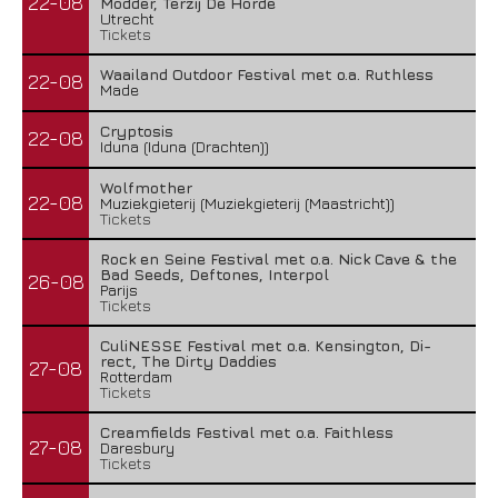
22-08
Modder, Terzij De Horde
Utrecht
Tickets
Waailand Outdoor Festival met o.a. Ruthless
22-08
Made
Cryptosis
22-08
Iduna (Iduna (Drachten))
Wolfmother
22-08
Muziekgieterij (Muziekgieterij (Maastricht))
Tickets
Rock en Seine Festival met o.a. Nick Cave & the
Bad Seeds, Deftones, Interpol
26-08
Parijs
Tickets
CuliNESSE Festival met o.a. Kensington, Di-
rect, The Dirty Daddies
27-08
Rotterdam
Tickets
Creamfields Festival met o.a. Faithless
27-08
Daresbury
Tickets