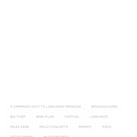
A CAMPINGFLIGHT TO LOWLANDS PARADISE
BIDDINGHUIZEN
BIG THIEF
BOB VYLAN
FESTIVAL
LOWLANDS
MILES KANE
MOJO CONCERTS
RAMKOT
ROCK
TEDDY SWIMS
WUNDERHORSE