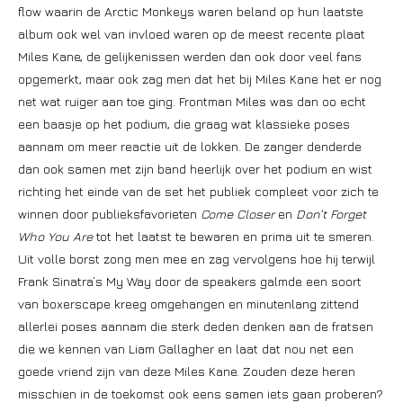
flow waarin de Arctic Monkeys waren beland op hun laatste
album ook wel van invloed waren op de meest recente plaat
Miles Kane, de gelijkenissen werden dan ook door veel fans
opgemerkt, maar ook zag men dat het bij Miles Kane het er nog
net wat ruiger aan toe ging. Frontman Miles was dan oo echt
een baasje op het podium, die graag wat klassieke poses
aannam om meer reactie uit de lokken. De zanger denderde
dan ook samen met zijn band heerlijk over het podium en wist
richting het einde van de set het publiek compleet voor zich te
winnen door publieksfavorieten
Come Closer
en
Don’t Forget
Who You Are
tot het laatst te bewaren en prima uit te smeren.
Uit volle borst zong men mee en zag vervolgens hoe hij terwijl
Frank Sinatra’s My Way door de speakers galmde een soort
van boxerscape kreeg omgehangen en minutenlang zittend
allerlei poses aannam die sterk deden denken aan de fratsen
die we kennen van Liam Gallagher en laat dat nou net een
goede vriend zijn van deze Miles Kane. Zouden deze heren
misschien in de toekomst ook eens samen iets gaan proberen?