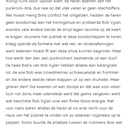
Killing Punk Rock
. Spoiler Alert, de heren ademen zelf het
punkrock-dna, dus nee op dat vlak vielen er geen slachtoffers.
Wel moest menig Brits conflict het ontgelden, hadden de heren
geen boodschap aan het Koningshuis en probeerde Bob Vylan
evenals vele andere bands de strijd tegen racisme op de kaart
te krijgen. Alvorens het publiek al deze boodschappen te horen
kreeg opende de formatie met wat rek- en strekoefeningen,
want iedereen moest fit aan deze show kunnen beginnen. Maar
hoe werkt dan dan, een punkrockact bestaande uit een duo?
De twee Bob’s van Bob Vylan hebben allebei een belangrijke
rol, de ene Bob was crowdmenner, schreeuwlelijk en frontman
en die andere deelde raken klappen uit op een drumstel. Maar
gitaren dan? Die kwamen uit een doosje en dat was voor velen
toch not done, maar uiteindelijk werd dat gemis vergeven, want
wat beschikte Bob Vylan over een flinke dosis energie. Niet
voor niets waren allebei de heren al vrij snel recht voor de
neus van het publiek te vinden om zo iedereen nogmaals op te
peppen. Soms duurde de praatjes tussen de nummers door wel