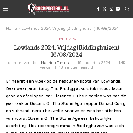
Home
»
Lowlands 2024: Vrijdag (Biddinghuizen) 16/08/2024
LIVE REVIEW
Lowlands 2024: Vrijdag (Biddinghuizen)
16/08/2024
geschreven door
Maurice Tonies
19 augustus 2024
1,4K
views
10 minuten leestijd
Er heerst een vloek op de headliner-spots van Lowlands.
Daar waar jaren terug The Prodigy al verstek moest laten
gaan en afgelopen jaar Florence + The Machine was het dit
jaar raak bij Queens Of The Stone Age, rapper Denzel Curry
en subheadliners The Smile. Voor velen was het afhaken
van vooral Queens Of The Stone Age een behoorlijke
aderlating. Het rockprogramma in Biddinghuizen was toch
al ietwat dun bezaaid en vooral met acts met een