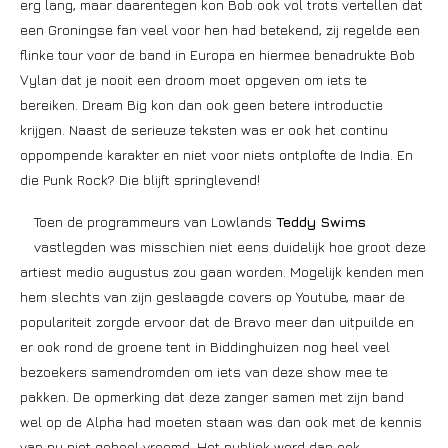
erg lang, maar daarentegen kon Bob ook vol trots vertellen dat
een Groningse fan veel voor hen had betekend, zij regelde een
flinke tour voor de band in Europa en hiermee benadrukte Bob
Vylan dat je nooit een droom moet opgeven om iets te
bereiken. Dream Big kon dan ook geen betere introductie
krijgen. Naast de serieuze teksten was er ook het continu
oppompende karakter en niet voor niets ontplofte de India. En
die Punk Rock? Die blijft springlevend!
Toen de programmeurs van Lowlands
Teddy Swims
vastlegden was misschien niet eens duidelijk hoe groot deze
artiest medio augustus zou gaan worden. Mogelijk kenden men
hem slechts van zijn geslaagde covers op Youtube, maar de
populariteit zorgde ervoor dat de Bravo meer dan uitpuilde en
er ook rond de groene tent in Biddinghuizen nog heel veel
bezoekers samendromden om iets van deze show mee te
pakken. De opmerking dat deze zanger samen met zijn band
wel op de Alpha had moeten staan was dan ook met de kennis
van nu niet geheel vreemd. Het publiek werd dan ook