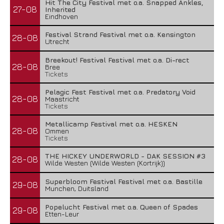
Hit The City Festival met o.a. Snapped Ankles,
27-08
Inherited
Eindhoven
Festival Strand Festival met o.a. Kensington
28-08
Utrecht
Breekout! Festival Festival met o.a. Di-rect
28-08
Bree
Tickets
Pelagic Fest Festival met o.a. Predatory Void
28-08
Maastricht
Tickets
Metallicamp Festival met o.a. HESKEN
28-08
Ommen
Tickets
THE HICKEY UNDERWORLD - DAK SESSION #3
28-08
Wilde Westen (Wilde Westen (Kortrijk))
Superbloom Festival Festival met o.a. Bastille
29-08
Munchen, Duitsland
Popelucht Festival met o.a. Queen of Spades
29-08
Etten-Leur