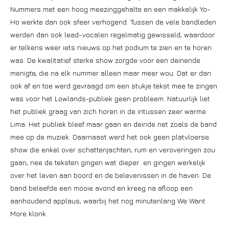
Nummers met een hoog meezinggehalte en een makkelijk Yo-
Ho werkte dan ook sfeer verhogend. Tussen de vele bandleden
werden dan ook lead-vocalen regelmatig gewisseld, waardoor
er telkens weer iets nieuws op het podium te zien en te horen
was. De kwalitatief sterke show zorgde voor een deinende
menigte, die na elk nummer alleen maar meer wou. Dat er dan
ook af en toe werd gevraagd om een stukje tekst mee te zingen
was voor het Lowlands-publiek geen probleem. Natuurlijk liet
het publiek graag van zich horen in de intussen zeer warme
Lima. Het publiek bleef maar gaan en deinde net zoals de band
mee op de muziek. Daarnaast werd het ook geen platvloerse
show die enkel over schattenjachten, rum en veroveringen zou
gaan, nee de teksten gingen wat dieper en gingen werkelijk
over het leven aan boord en de belevenissen in de haven. De
band beleefde een mooie avond en kreeg na afloop een
aanhoudend applaus, waarbij het nog minutenlang We Want
More klonk.