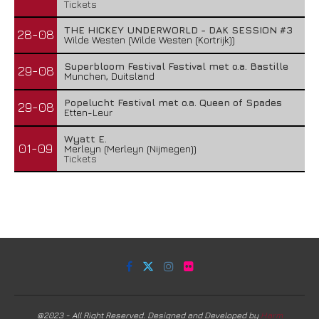
Tickets
THE HICKEY UNDERWORLD - DAK SESSION #3
28-08
Wilde Westen (Wilde Westen (Kortrijk))
Superbloom Festival Festival met o.a. Bastille
29-08
Munchen, Duitsland
Popelucht Festival met o.a. Queen of Spades
29-08
Etten-Leur
Wyatt E.
01-09
Merleyn (Merleyn (Nijmegen))
Tickets
@2023 - All Right Reserved. Designed and Developed by
Harm