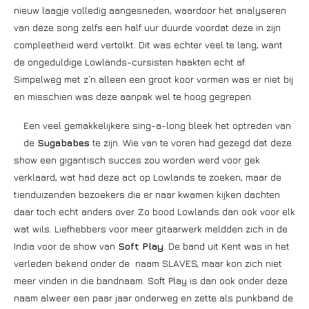
nieuw laagje volledig aangesneden, waardoor het analyseren
van deze song zelfs een half uur duurde voordat deze in zijn
compleetheid werd vertolkt. Dit was echter veel te lang, want
de ongeduldige Lowlands-cursisten haakten echt af.
Simpelweg met z’n alleen een groot koor vormen was er niet bij
en misschien was deze aanpak wel te hoog gegrepen.
Een veel gemakkelijkere sing-a-long bleek het optreden van
de
Sugababes
te zijn. Wie van te voren had gezegd dat deze
show een gigantisch succes zou worden werd voor gek
verklaard, wat had deze act op Lowlands te zoeken, maar de
tienduizenden bezoekers die er naar kwamen kijken dachten
daar toch echt anders over. Zo bood Lowlands dan ook voor elk
wat wils. Liefhebbers voor meer gitaarwerk meldden zich in de
India voor de show van
Soft Play
. De band uit Kent was in het
verleden bekend onder de naam SLAVES, maar kon zich niet
meer vinden in die bandnaam. Soft Play is dan ook onder deze
naam alweer een paar jaar onderweg en zette als punkband de