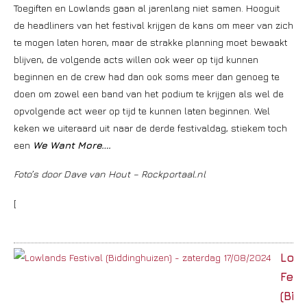
Toegiften en Lowlands gaan al jarenlang niet samen. Hooguit
de headliners van het festival krijgen de kans om meer van zich
te mogen laten horen, maar de strakke planning moet bewaakt
blijven, de volgende acts willen ook weer op tijd kunnen
beginnen en de crew had dan ook soms meer dan genoeg te
doen om zowel een band van het podium te krijgen als wel de
opvolgende act weer op tijd te kunnen laten beginnen. Wel
keken we uiteraard uit naar de derde festivaldag, stiekem toch
een
We Want More….
Foto’s door Dave van Hout – Rockportaal.nl
[
Low
Fest
(Bid