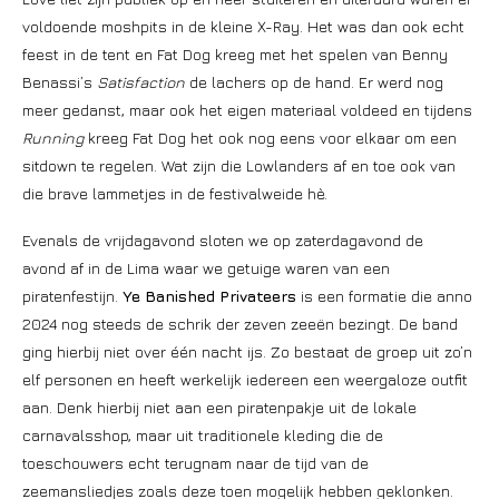
voldoende moshpits in de kleine X-Ray. Het was dan ook echt
feest in de tent en Fat Dog kreeg met het spelen van Benny
Benassi’s
Satisfaction
de lachers op de hand. Er werd nog
meer gedanst, maar ook het eigen materiaal voldeed en tijdens
Running
kreeg Fat Dog het ook nog eens voor elkaar om een
sitdown te regelen. Wat zijn die Lowlanders af en toe ook van
die brave lammetjes in de festivalweide hè.
Evenals de vrijdagavond sloten we op zaterdagavond de
avond af in de Lima waar we getuige waren van een
piratenfestijn.
Ye Banished Privateers
is een formatie die anno
2024 nog steeds de schrik der zeven zeeën bezingt. De band
ging hierbij niet over één nacht ijs. Zo bestaat de groep uit zo’n
elf personen en heeft werkelijk iedereen een weergaloze outfit
aan. Denk hierbij niet aan een piratenpakje uit de lokale
carnavalsshop, maar uit traditionele kleding die de
toeschouwers echt terugnam naar de tijd van de
zeemansliedjes zoals deze toen mogelijk hebben geklonken.