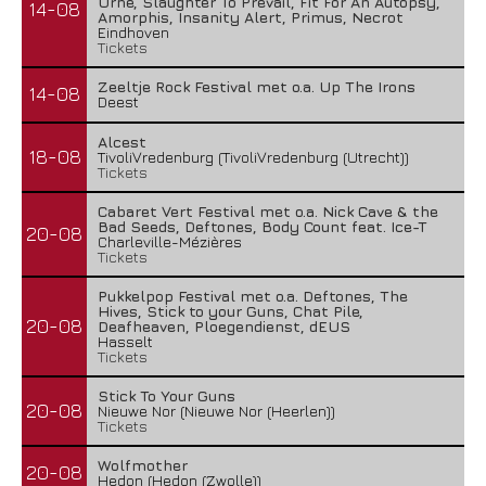
Urne, Slaughter To Prevail, Fit For An Autopsy,
14-08
Amorphis, Insanity Alert, Primus, Necrot
Eindhoven
Tickets
Zeeltje Rock Festival met o.a. Up The Irons
14-08
Deest
Alcest
18-08
TivoliVredenburg (TivoliVredenburg (Utrecht))
Tickets
Cabaret Vert Festival met o.a. Nick Cave & the
Bad Seeds, Deftones, Body Count feat. Ice-T
20-08
Charleville-Mézières
Tickets
Pukkelpop Festival met o.a. Deftones, The
Hives, Stick to your Guns, Chat Pile,
20-08
Deafheaven, Ploegendienst, dEUS
Hasselt
Tickets
Stick To Your Guns
20-08
Nieuwe Nor (Nieuwe Nor (Heerlen))
Tickets
Wolfmother
20-08
Hedon (Hedon (Zwolle))