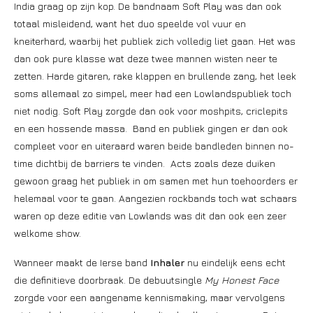
India graag op zijn kop. De bandnaam Soft Play was dan ook
totaal misleidend, want het duo speelde vol vuur en
kneiterhard, waarbij het publiek zich volledig liet gaan. Het was
dan ook pure klasse wat deze twee mannen wisten neer te
zetten. Harde gitaren, rake klappen en brullende zang, het leek
soms allemaal zo simpel, meer had een Lowlandspubliek toch
niet nodig. Soft Play zorgde dan ook voor moshpits, criclepits
en een hossende massa. Band en publiek gingen er dan ook
compleet voor en uiteraard waren beide bandleden binnen no-
time dichtbij de barriers te vinden. Acts zoals deze duiken
gewoon graag het publiek in om samen met hun toehoorders er
helemaal voor te gaan. Aangezien rockbands toch wat schaars
waren op deze editie van Lowlands was dit dan ook een zeer
welkome show.
Wanneer maakt de Ierse band
Inhaler
nu eindelijk eens echt
die definitieve doorbraak. De debuutsingle
My Honest Face
zorgde voor een aangename kennismaking, maar vervolgens