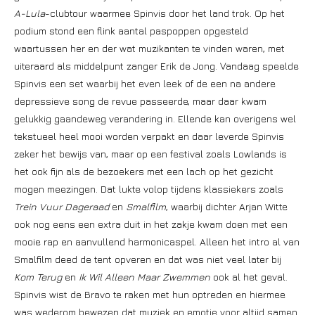
A-Lula
-clubtour waarmee Spinvis door het land trok. Op het
podium stond een flink aantal paspoppen opgesteld
waartussen her en der wat muzikanten te vinden waren, met
uiteraard als middelpunt zanger Erik de Jong. Vandaag speelde
Spinvis een set waarbij het even leek of de een na andere
depressieve song de revue passeerde, maar daar kwam
gelukkig gaandeweg verandering in. Ellende kan overigens wel
tekstueel heel mooi worden verpakt en daar leverde Spinvis
zeker het bewijs van, maar op een festival zoals Lowlands is
het ook fijn als de bezoekers met een lach op het gezicht
mogen meezingen. Dat lukte volop tijdens klassiekers zoals
Trein Vuur Dageraad
en
Smalfilm
, waarbij dichter Arjan Witte
ook nog eens een extra duit in het zakje kwam doen met een
mooie rap en aanvullend harmonicaspel. Alleen het intro al van
Smalfilm deed de tent opveren en dat was niet veel later bij
Kom Terug
en
Ik Wil Alleen Maar Zwemmen
ook al het geval.
Spinvis wist de Bravo te raken met hun optreden en hiermee
was wederom bewezen dat muziek en emotie voor altijd samen