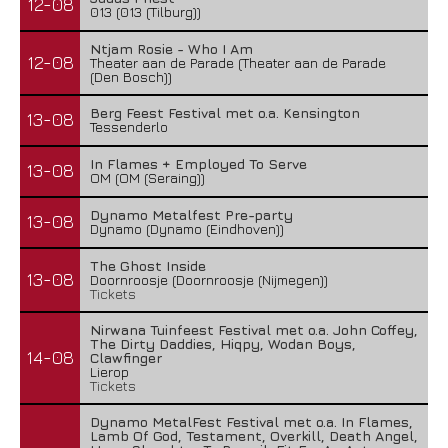
12-08
013 (013 (Tilburg))
Ntjam Rosie - Who I Am
12-08
Theater aan de Parade (Theater aan de Parade
(Den Bosch))
Berg Feest Festival met o.a. Kensington
13-08
Tessenderlo
In Flames + Employed To Serve
13-08
OM (OM (Seraing))
Dynamo Metalfest Pre-party
13-08
Dynamo (Dynamo (Eindhoven))
The Ghost Inside
13-08
Doornroosje (Doornroosje (Nijmegen))
Tickets
Nirwana Tuinfeest Festival met o.a. John Coffey,
The Dirty Daddies, Hiqpy, Wodan Boys,
14-08
Clawfinger
Lierop
Tickets
Dynamo MetalFest Festival met o.a. In Flames,
Lamb Of God, Testament, Overkill, Death Angel,