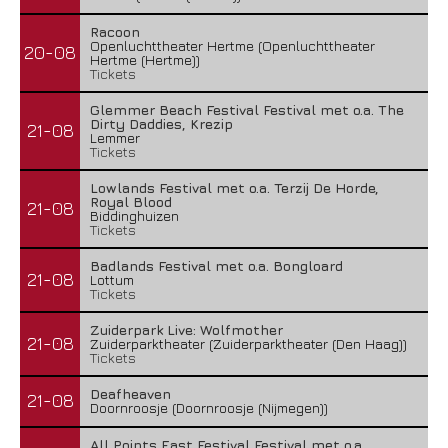
Racoon
Openluchttheater Hertme (Openluchttheater
20-08
Hertme (Hertme))
Tickets
Glemmer Beach Festival Festival met o.a. The
Dirty Daddies, Krezip
21-08
Lemmer
Tickets
Lowlands Festival met o.a. Terzij De Horde,
Royal Blood
21-08
Biddinghuizen
Tickets
Badlands Festival met o.a. Bongloard
21-08
Lottum
Tickets
Zuiderpark Live: Wolfmother
21-08
Zuiderparktheater (Zuiderparktheater (Den Haag))
Tickets
Deafheaven
21-08
Doornroosje (Doornroosje (Nijmegen))
All Points East Festival Festival met o.a.