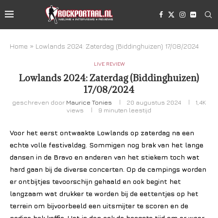
Home
»
Lowlands 2024: Zaterdag (Biddinghuizen) 17/08/2024
LIVE REVIEW
Lowlands 2024: Zaterdag (Biddinghuizen)
17/08/2024
geschreven door
Maurice Tonies
20 augustus 2024
1,4K
views
9 minuten leestijd
Voor het eerst ontwaakte Lowlands op zaterdag na een
echte volle festivaldag. Sommigen nog brak van het lange
dansen in de Bravo en anderen van het stiekem toch wat
hard gaan bij de diverse concerten. Op de campings worden
er ontbijtjes tevoorschijn gehaald en ook begint het
langzaam wat drukker te worden bij de eettentjes op het
terrein om bijvoorbeeld een uitsmijter te scoren en de
nodige bak koffie. Het is dan ook de hoogste tijd om er weer