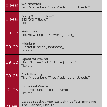
Wolfmother
08-08
TivoliVredenburg (TivoliVredenburg (Utrecht))
Body Count ft. Ice-T
08-08
013 (013 (Tilburg))
Tickets
Hatebreed
09-08
Het Bolwerk (Het Bolwerk (Sneek))
Midnight
09-08
Bibelot (Bibelot (Dordrecht))
Tickets
Spectral Wound
09-08
Hall Of Fame (Hall Of Fame (Tilburg))
Tickets
Arch Enemy
09-08
TivoliVredenburg (TivoliVredenburg (Utrecht))
Municipal Waste
10-08
Dynamo (Dynamo (Eindhoven))
Tickets
Sziget Festival met o.a. John Coffey, Bring Me
The Horizon, Health
11-08