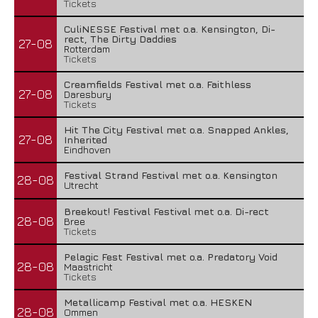
Tickets
CuliNESSE Festival met o.a. Kensington, Di-
rect, The Dirty Daddies
27-08
Rotterdam
Tickets
Creamfields Festival met o.a. Faithless
27-08
Daresbury
Tickets
Hit The City Festival met o.a. Snapped Ankles,
27-08
Inherited
Eindhoven
Festival Strand Festival met o.a. Kensington
28-08
Utrecht
Breekout! Festival Festival met o.a. Di-rect
28-08
Bree
Tickets
Pelagic Fest Festival met o.a. Predatory Void
28-08
Maastricht
Tickets
Metallicamp Festival met o.a. HESKEN
28-08
Ommen