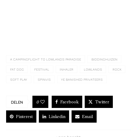
A CAMPINGFLIGHT TO LOWLANDS PARADISE
BIDDINGHUIZEN
FAT DOG
FESTIVAL
INHALER
LOWLANDS
ROCK
SOFT PLAY
SPINVIS
YE BANISHED PRIVATEERS
Facebook
Twitter
0
DELEN
Pinterest
Linkedin
Email