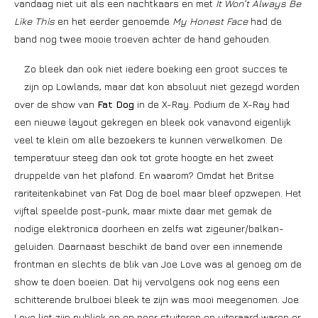
vandaag niet uit als een nachtkaars en met
It Won’t Always Be
Like This
en het eerder genoemde
My Honest Face
had de
band nog twee mooie troeven achter de hand gehouden.
Zo bleek dan ook niet iedere boeking een groot succes te
zijn op Lowlands, maar dat kon absoluut niet gezegd worden
over de show van
Fat Dog
in de X-Ray. Podium de X-Ray had
een nieuwe layout gekregen en bleek ook vanavond eigenlijk
veel te klein om alle bezoekers te kunnen verwelkomen. De
temperatuur steeg dan ook tot grote hoogte en het zweet
druppelde van het plafond. En waarom? Omdat het Britse
rariteitenkabinet van Fat Dog de boel maar bleef opzwepen. Het
vijftal speelde post-punk, maar mixte daar met gemak de
nodige elektronica doorheen en zelfs wat zigeuner/balkan-
geluiden. Daarnaast beschikt de band over een innemende
frontman en slechts de blik van Joe Love was al genoeg om de
show te doen boeien. Dat hij vervolgens ook nog eens een
schitterende brulboei bleek te zijn was mooi meegenomen. Joe
Love liet zijn publiek op en neer stuiteren en uiteraard waren er