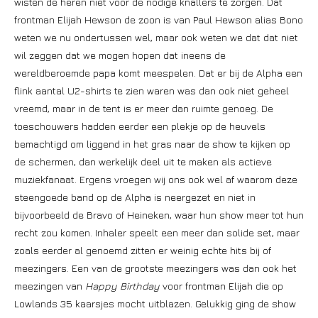
wisten de heren niet voor de nodige knallers te zorgen. Dat
frontman Elijah Hewson de zoon is van Paul Hewson alias Bono
weten we nu ondertussen wel, maar ook weten we dat dat niet
wil zeggen dat we mogen hopen dat ineens de
wereldberoemde papa komt meespelen. Dat er bij de Alpha een
flink aantal U2-shirts te zien waren was dan ook niet geheel
vreemd, maar in de tent is er meer dan ruimte genoeg. De
toeschouwers hadden eerder een plekje op de heuvels
bemachtigd om liggend in het gras naar de show te kijken op
de schermen, dan werkelijk deel uit te maken als actieve
muziekfanaat. Ergens vroegen wij ons ook wel af waarom deze
steengoede band op de Alpha is neergezet en niet in
bijvoorbeeld de Bravo of Heineken, waar hun show meer tot hun
recht zou komen. Inhaler speelt een meer dan solide set, maar
zoals eerder al genoemd zitten er weinig echte hits bij of
meezingers. Een van de grootste meezingers was dan ook het
meezingen van
Happy Birthday
voor frontman Elijah die op
Lowlands 35 kaarsjes mocht uitblazen. Gelukkig ging de show