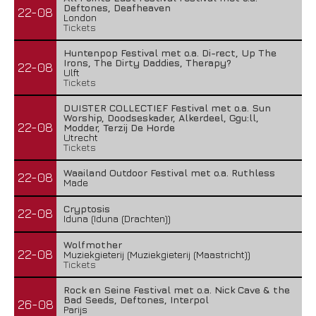
Deftones, Deafheaven
22-08
London
Tickets
Huntenpop Festival met o.a. Di-rect, Up The
Irons, The Dirty Daddies, Therapy?
22-08
Ulft
Tickets
DUISTER COLLECTIEF Festival met o.a. Sun
Worship, Doodseskader, Alkerdeel, Ggu:ll,
22-08
Modder, Terzij De Horde
Utrecht
Tickets
Waailand Outdoor Festival met o.a. Ruthless
22-08
Made
Cryptosis
22-08
Iduna (Iduna (Drachten))
Wolfmother
22-08
Muziekgieterij (Muziekgieterij (Maastricht))
Tickets
Rock en Seine Festival met o.a. Nick Cave & the
Bad Seeds, Deftones, Interpol
26-08
Parijs