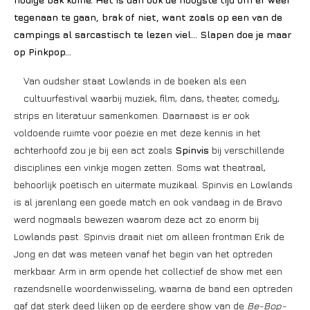
tegenaan te gaan, brak of niet, want zoals op een van de
campings al sarcastisch te lezen viel… Slapen doe je maar
op Pinkpop…
Van oudsher staat Lowlands in de boeken als een
cultuurfestival waarbij muziek, film, dans, theater, comedy,
strips en literatuur samenkomen. Daarnaast is er ook
voldoende ruimte voor poëzie en met deze kennis in het
achterhoofd zou je bij een act zoals
Spinvis
bij verschillende
disciplines een vinkje mogen zetten. Soms wat theatraal,
behoorlijk poëtisch en uitermate muzikaal. Spinvis en Lowlands
is al jarenlang een goede match en ook vandaag in de Bravo
werd nogmaals bewezen waarom deze act zo enorm bij
Lowlands past. Spinvis draait niet om alleen frontman Erik de
Jong en dat was meteen vanaf het begin van het optreden
merkbaar. Arm in arm opende het collectief de show met een
razendsnelle woordenwisseling, waarna de band een optreden
gaf dat sterk deed lijken op de eerdere show van de
Be-Bop-