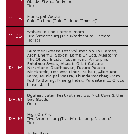
Óbudai Eiland, Budapest
Tickets
Municipal Waste
11-08
Cafe Calluna (Cafe Calluna (Ommen))
Wolves In The Throne Room
11-08
TivoliVredenburg (TivoliVredenburg (Utrecht))
Tickets
Summer Breeze Festival met o.a. In Flames,
Arch Enemy, Saxon, Lamb Of God, Alestorm,
The Ghost Inside, Testament, Amorphis,
Paleface Swiss, Alcest, Orbit Culture,
12-08
Northlane, Deafheaven, Future Palace,
Blackbraid, Der Weg Einer Freiheit, Alien Ant
Farm, Municipal Waste, Thundermother, From
Fall To Spring, Misery Index, Parasite inc., Groza
Dinkelsbühl
Øyafestivalen Festival met o.a. Nick Cave & the
12-08
Bad Seeds
Oslo
High On Fire
12-08
TivoliVredenburg (TivoliVredenburg (Utrecht))
Tickets
Judas Priest