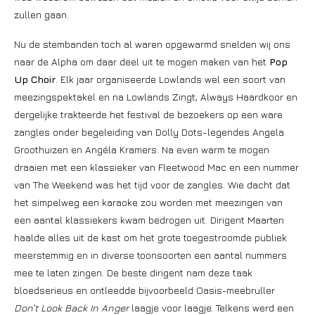
zullen gaan.
Nu de stembanden toch al waren opgewarmd snelden wij ons
naar de Alpha om daar deel uit te mogen maken van het
Pop
Up Choir
. Elk jaar organiseerde Lowlands wel een soort van
meezingspektakel en na Lowlands Zingt, Always Haardkoor en
dergelijke trakteerde het festival de bezoekers op een ware
zangles onder begeleiding van Dolly Dots-legendes Angela
Groothuizen en Angéla Kramers. Na even warm te mogen
draaien met een klassieker van Fleetwood Mac en een nummer
van The Weekend was het tijd voor de zangles. Wie dacht dat
het simpelweg een karaoke zou worden met meezingen van
een aantal klassiekers kwam bedrogen uit. Dirigent Maarten
haalde alles uit de kast om het grote toegestroomde publiek
meerstemmig en in diverse toonsoorten een aantal nummers
mee te laten zingen. De beste dirigent nam deze taak
bloedserieus en ontleedde bijvoorbeeld Oasis-meebruller
Don’t Look Back In Anger
laagje voor laagje. Telkens werd een