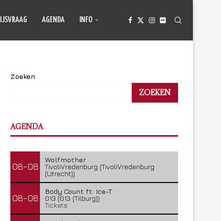
IJSVRAAG
AGENDA
INFO
Zoeken
ZOEKEN
AGENDA
Wolfmother
08-08
TivoliVredenburg (TivoliVredenburg
(Utrecht))
Body Count ft. Ice-T
08-08
013 (013 (Tilburg))
Tickets