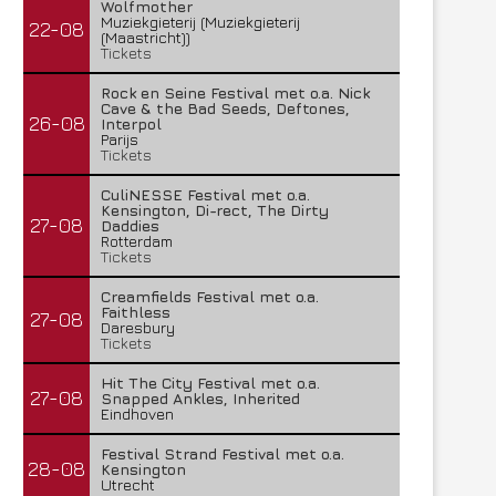
Wolfmother
Muziekgieterij (Muziekgieterij
22-08
(Maastricht))
Tickets
Rock en Seine Festival met o.a. Nick
Cave & the Bad Seeds, Deftones,
26-08
Interpol
Parijs
Tickets
CuliNESSE Festival met o.a.
Kensington, Di-rect, The Dirty
27-08
Daddies
Rotterdam
Tickets
Creamfields Festival met o.a.
Faithless
27-08
Daresbury
Tickets
Hit The City Festival met o.a.
27-08
Snapped Ankles, Inherited
Eindhoven
Festival Strand Festival met o.a.
28-08
Kensington
Utrecht