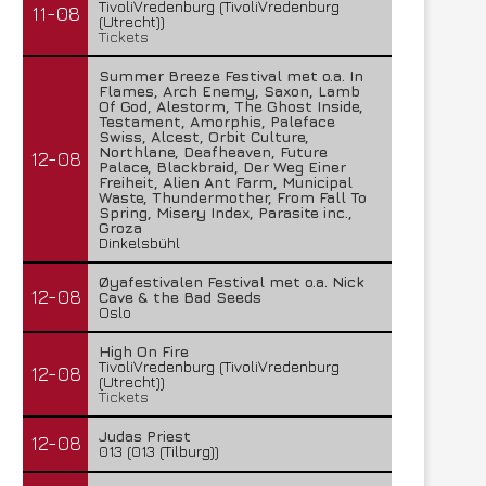
TivoliVredenburg (TivoliVredenburg
11-08
(Utrecht))
Tickets
Summer Breeze Festival met o.a. In
Flames, Arch Enemy, Saxon, Lamb
Of God, Alestorm, The Ghost Inside,
Testament, Amorphis, Paleface
Swiss, Alcest, Orbit Culture,
Northlane, Deafheaven, Future
12-08
Palace, Blackbraid, Der Weg Einer
Freiheit, Alien Ant Farm, Municipal
Waste, Thundermother, From Fall To
Spring, Misery Index, Parasite inc.,
Groza
Dinkelsbühl
Øyafestivalen Festival met o.a. Nick
12-08
Cave & the Bad Seeds
Oslo
High On Fire
TivoliVredenburg (TivoliVredenburg
12-08
(Utrecht))
Tickets
Judas Priest
12-08
013 (013 (Tilburg))
Lunatic Soul – Transition II
Boneripper – Radiant In