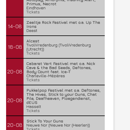
Primus, Necrot
Eindhoven
Tickets
Zeeltje Rock Festival met o.a. Up The
14-08
Irons
Deest
Alcest
TivoliVredenburg (TivoliVredenburg
18-08
(Utrecht))
Tickets
Cabaret Vert Festival met o.a. Nick
Cave & the Bad Seeds, Deftones,
20-08
Body Count feat. Ice-T
Charleville-Mézières
Tickets
Pukkelpop Festival met o.a. Deftones,
The Hives, Stick to your Guns, Chat
Pile, Deafheaven, Ploegendienst,
20-08
dEUS
Hasselt
Tickets
Stick To Your Guns
20-08
Nieuwe Nor (Nieuwe Nor (Heerlen))
Tickets