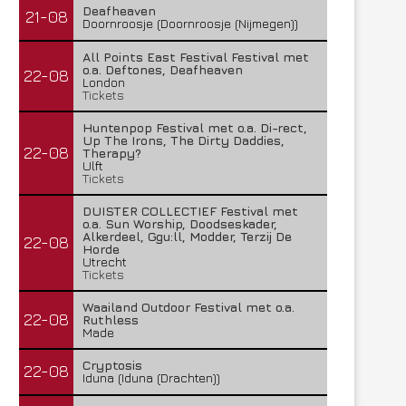
Deafheaven
21-08
Doornroosje (Doornroosje (Nijmegen))
All Points East Festival Festival met
o.a. Deftones, Deafheaven
22-08
London
Tickets
Huntenpop Festival met o.a. Di-rect,
Up The Irons, The Dirty Daddies,
22-08
Therapy?
Ulft
Tickets
DUISTER COLLECTIEF Festival met
o.a. Sun Worship, Doodseskader,
Alkerdeel, Ggu:ll, Modder, Terzij De
22-08
Horde
Utrecht
Tickets
Waailand Outdoor Festival met o.a.
22-08
Ruthless
Made
Cryptosis
22-08
Iduna (Iduna (Drachten))