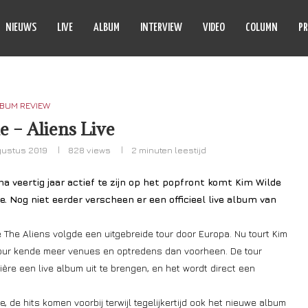
NIEUWS
LIVE
ALBUM
INTERVIEW
VIDEO
COLUMN
PR
BUM REVIEW
 – Aliens Live
gustus 2019
828
views
2 minuten leestijd
na veertig jaar actief te zijn op het popfront komt Kim Wilde
e. Nog niet eerder verscheen er een officieel live album van
he Aliens volgde een uitgebreide tour door Europa. Nu tourt Kim
tour kende meer venues en optredens dan voorheen. De tour
ère een live album uit te brengen, en het wordt direct een
 de hits komen voorbij terwijl tegelijkertijd ook het nieuwe album