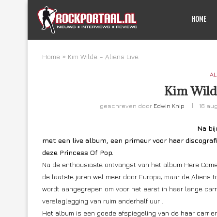
HOME
Home
»
Kim Wilde – Aliens Live
AL
Kim Wilde
geschreven door
Edwin Knip
16 au
Na bij
met een live album, een primeur voor haar discografi
deze Princess Of Pop.
Na de enthousiaste ontvangst van het album Here Come T
de laatste jaren wel meer door Europa, maar de Aliens 
wordt aangegrepen om voor het eerst in haar lange carri
verslaglegging van ruim anderhalf uur .
Het album is een goede afspiegeling van de haar carriere,