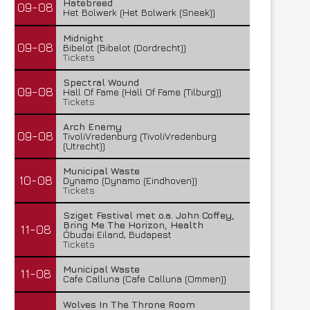
Hatebreed
09-08
Het Bolwerk (Het Bolwerk (Sneek))
Midnight
09-08
Bibelot (Bibelot (Dordrecht))
Tickets
Spectral Wound
09-08
Hall Of Fame (Hall Of Fame (Tilburg))
Tickets
Arch Enemy
09-08
TivoliVredenburg (TivoliVredenburg
(Utrecht))
Municipal Waste
10-08
Dynamo (Dynamo (Eindhoven))
Tickets
Sziget Festival met o.a. John Coffey,
Bring Me The Horizon, Health
11-08
Óbudai Eiland, Budapest
Tickets
Municipal Waste
11-08
Cafe Calluna (Cafe Calluna (Ommen))
Wolves In The Throne Room