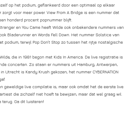
zelf op het podium, geflankeerd door een optimaal op elkaar
 zorgt voor meer power. View From A Bridge is een nummer dat
 een honderd procent popnummer blijft.
A Stranger en You Came heeft Wilde ook onbekendere nummers van
ook Bladerunner en Words Fell Down. Het nummer Solstice van
t podium, terwijl Pop Don’t Stop zo tussen het rijtje nostalgische
ilde, die in 1981 begon met Kids In America. De live registratie is
ende concerten. Zo staan er nummers uit Hamburg, Antwerpen,
t in Utrecht is Kandy Krush gekozen, het nummer CYBERNATION
af.
n geweldige live compilatie is, maar ook omdat het de eerste live
 artiest die zichzelf niet hoeft te bewijzen, maar dat wel graag wil.
terug. Ga dit luisteren!