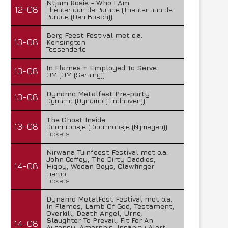
Ntjam Rosie - Who I Am
29 juli 2026
27 juli 2026
12-08
Theater aan de Parade (Theater aan de
Parade (Den Bosch))
Berg Feest Festival met o.a.
13-08
Kensington
Tessenderlo
In Flames + Employed To Serve
13-08
OM (OM (Seraing))
Dynamo Metalfest Pre-party
13-08
Dynamo (Dynamo (Eindhoven))
The Ghost Inside
13-08
Doornroosje (Doornroosje (Nijmegen))
Tickets
Nirwana Tuinfeest Festival met o.a.
John Coffey, The Dirty Daddies,
14-08
Hiqpy, Wodan Boys, Clawfinger
Lierop
Tickets
Dynamo MetalFest Festival met o.a.
In Flames, Lamb Of God, Testament,
Overkill, Death Angel, Urne,
Slaughter To Prevail, Fit For An
14-08
Autopsy, Amorphis, Insanity Alert,