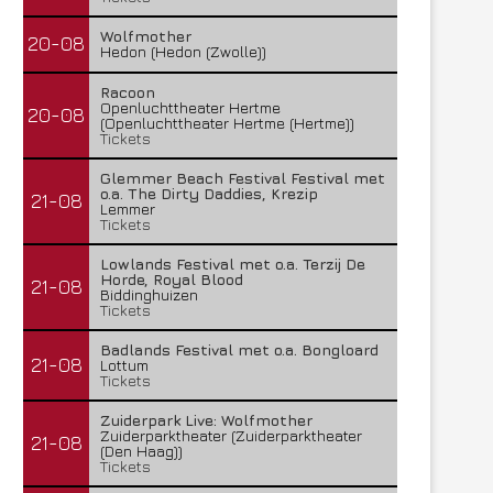
Wolfmother
20-08
Hedon (Hedon (Zwolle))
Racoon
Openluchttheater Hertme
20-08
(Openluchttheater Hertme (Hertme))
Tickets
Glemmer Beach Festival Festival met
o.a. The Dirty Daddies, Krezip
21-08
Lemmer
Tickets
Lowlands Festival met o.a. Terzij De
Horde, Royal Blood
21-08
Biddinghuizen
Tickets
Badlands Festival met o.a. Bongloard
21-08
Lottum
Tickets
Zuiderpark Live: Wolfmother
Zuiderparktheater (Zuiderparktheater
21-08
(Den Haag))
Tickets