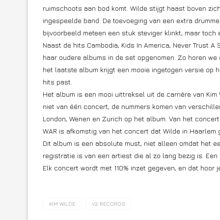
ruimschoots aan bod komt. Wilde stijgt haast boven zich
ingespeelde band. De toevoeging van een extra drummer
bijvoorbeeld meteen een stuk steviger klinkt, maar toch
Naast de hits Cambodia, Kids In America, Never Trust 
haar oudere albums in de set opgenomen. Zo horen we 
het laatste album krijgt een mooie ingetogen versie op he
hits past.
Het album is een mooi uittreksel uit de carrière van Kim W
niet van één concert, de nummers komen van verschill
London, Wenen en Zurich op het album. Van het concer
WAR is afkomstig van het concert dat Wilde in Haarlem g
Dit album is een absolute must, niet alleen omdat het ee
registratie is van een artiest die al zo lang bezig is. Een
Elk concert wordt met 110% inzet gegeven, en dat hoor je 
KIM WILDE
V2 RECORDS