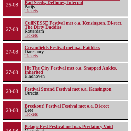
Bad Seeds, Deftones, Interpol
26-08
Parijs
Tickets
CuliNESSE Festival met o.a. Kensington, Di-rect,
The Dirty Daddies
27-08
Rotterdam
Tickets
Creamfields Festival met o.a. Faithless
27-08
Daresbury
Tickets
Hit The City Festival met o.a. Snapped Ankles,
27-08
Inherited
Eindhoven
Festival Strand Festival met o.a. Kensington
28-08
Utrecht
Breekout! Festival Festival met o.a. Di-rect
28-08
Bree
Tickets
Pelagic Fest Festival met o.a. Predatory Void
28-08
Maastricht