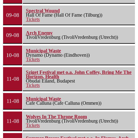
Spectral Wound
09-08
Hall Of Fame (Hall Of Fame (Tilburg))
Tickets
Arch Enemy
09-08
TivoliVredenburg (TivoliVredenburg (Utrecht))
Municipal Waste
10-08
Dynamo (Dynamo (Eindhoven))
Tickets
Sziget Festival met o.a. John Coffey, Bring Me The
Horizon, Health
11-08
Óbudai Eiland, Budapest
Tickets
Municipal Waste
11-08
Cafe Calluna (Cafe Calluna (Ommen))
Wolves In The Throne Room
11-08
TivoliVredenburg (TivoliVredenburg (Utrecht))
Tickets