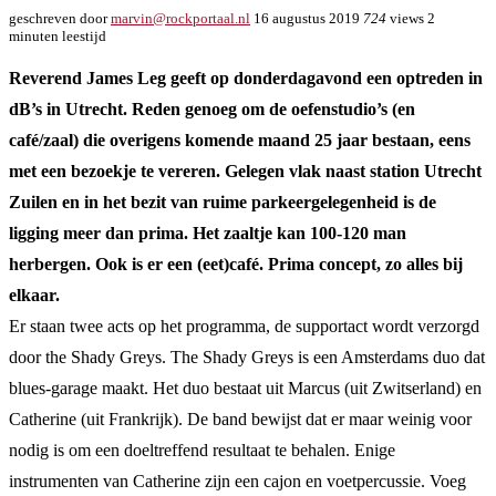
geschreven door
marvin@rockportaal.nl
16 augustus 2019
724
views
2
minuten leestijd
Reverend James Leg geeft op donderdagavond een optreden in
dB’s in Utrecht. Reden genoeg om de oefenstudio’s (en
café/zaal) die overigens komende maand 25 jaar bestaan, eens
met een bezoekje te vereren. Gelegen vlak naast station Utrecht
Zuilen en in het bezit van ruime parkeergelegenheid is de
ligging meer dan prima. Het zaaltje kan 100-120 man
herbergen. Ook is er een (eet)café. Prima concept, zo alles bij
elkaar.
Er staan twee acts op het programma, de supportact wordt verzorgd
door the Shady Greys. The Shady Greys is een Amsterdams duo dat
blues-garage maakt. Het duo bestaat uit Marcus (uit Zwitserland) en
Catherine (uit Frankrijk). De band bewijst dat er maar weinig voor
nodig is om een doeltreffend resultaat te behalen. Enige
instrumenten van Catherine zijn een cajon en voetpercussie. Voeg