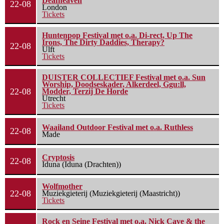
Deafheaven
22-08
London
Tickets
Huntenpop Festival met o.a. Di-rect, Up The
Irons, The Dirty Daddies, Therapy?
22-08
Ulft
Tickets
DUISTER COLLECTIEF Festival met o.a. Sun
Worship, Doodseskader, Alkerdeel, Ggu:ll,
22-08
Modder, Terzij De Horde
Utrecht
Tickets
Waailand Outdoor Festival met o.a. Ruthless
22-08
Made
Cryptosis
22-08
Iduna (Iduna (Drachten))
Wolfmother
22-08
Muziekgieterij (Muziekgieterij (Maastricht))
Tickets
Rock en Seine Festival met o.a. Nick Cave & the