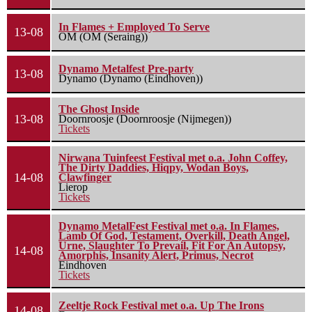
In Flames + Employed To Serve
13-08
OM (OM (Seraing))
Dynamo Metalfest Pre-party
13-08
Dynamo (Dynamo (Eindhoven))
The Ghost Inside
13-08
Doornroosje (Doornroosje (Nijmegen))
Tickets
Nirwana Tuinfeest Festival met o.a. John Coffey,
The Dirty Daddies, Hiqpy, Wodan Boys,
14-08
Clawfinger
Lierop
Tickets
Dynamo MetalFest Festival met o.a. In Flames,
Lamb Of God, Testament, Overkill, Death Angel,
Urne, Slaughter To Prevail, Fit For An Autopsy,
14-08
Amorphis, Insanity Alert, Primus, Necrot
Eindhoven
Tickets
Zeeltje Rock Festival met o.a. Up The Irons
14-08