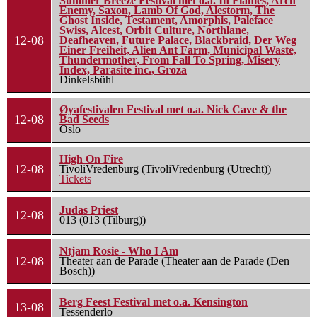
Summer Breeze Festival met o.a. In Flames, Arch
Enemy, Saxon, Lamb Of God, Alestorm, The
Ghost Inside, Testament, Amorphis, Paleface
Swiss, Alcest, Orbit Culture, Northlane,
12-08
Deafheaven, Future Palace, Blackbraid, Der Weg
Einer Freiheit, Alien Ant Farm, Municipal Waste,
Thundermother, From Fall To Spring, Misery
Index, Parasite inc., Groza
Dinkelsbühl
Øyafestivalen Festival met o.a. Nick Cave & the
12-08
Bad Seeds
Oslo
High On Fire
12-08
TivoliVredenburg (TivoliVredenburg (Utrecht))
Tickets
Judas Priest
12-08
013 (013 (Tilburg))
Ntjam Rosie - Who I Am
12-08
Theater aan de Parade (Theater aan de Parade (Den
Bosch))
Berg Feest Festival met o.a. Kensington
13-08
Tessenderlo