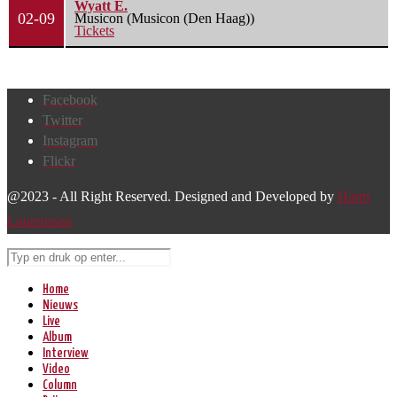
Wyatt E.
02-09
Musicon (Musicon (Den Haag))
Tickets
Facebook
Twitter
Instagram
Flickr
@2023 - All Right Reserved. Designed and Developed by
Harm
Lourenssen
Home
Nieuws
Live
Album
Interview
Video
Column