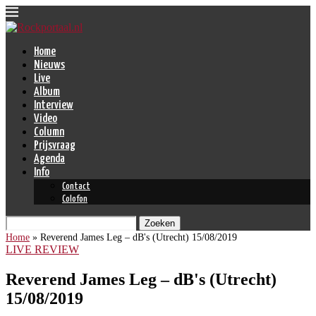
Home
Nieuws
Live
Album
Interview
Video
Column
Prijsvraag
Agenda
Info
Contact
Colofon
Zoeken
Home
»
Reverend James Leg – dB's (Utrecht) 15/08/2019
LIVE REVIEW
Reverend James Leg – dB's (Utrecht)
15/08/2019