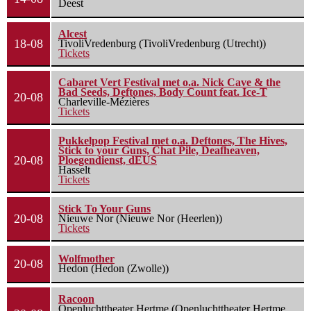
Deest
Alcest
18-08
TivoliVredenburg (TivoliVredenburg (Utrecht))
Tickets
Cabaret Vert Festival met o.a. Nick Cave & the
Bad Seeds, Deftones, Body Count feat. Ice-T
20-08
Charleville-Mézières
Tickets
Pukkelpop Festival met o.a. Deftones, The Hives,
Stick to your Guns, Chat Pile, Deafheaven,
20-08
Ploegendienst, dEUS
Hasselt
Tickets
Stick To Your Guns
20-08
Nieuwe Nor (Nieuwe Nor (Heerlen))
Tickets
Wolfmother
20-08
Hedon (Hedon (Zwolle))
Racoon
Openluchttheater Hertme (Openluchttheater Hertme