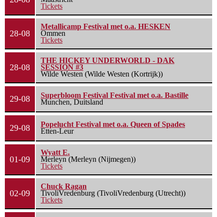
Tickets
Metallicamp Festival met o.a. HESKEN
28-08
Ommen
Tickets
THE HICKEY UNDERWORLD - DAK
28-08
SESSION #3
Wilde Westen (Wilde Westen (Kortrijk))
Superbloom Festival Festival met o.a. Bastille
29-08
Munchen, Duitsland
Popelucht Festival met o.a. Queen of Spades
29-08
Etten-Leur
Wyatt E.
01-09
Merleyn (Merleyn (Nijmegen))
Tickets
Chuck Ragan
02-09
TivoliVredenburg (TivoliVredenburg (Utrecht))
Tickets