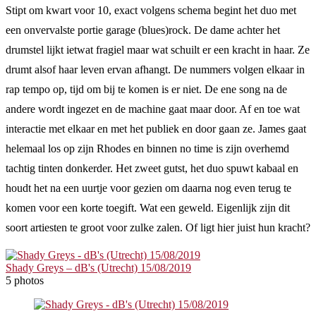
Stipt om kwart voor 10, exact volgens schema begint het duo met
een onvervalste portie garage (blues)rock. De dame achter het
drumstel lijkt ietwat fragiel maar wat schuilt er een kracht in haar. Ze
drumt alsof haar leven ervan afhangt. De nummers volgen elkaar in
rap tempo op, tijd om bij te komen is er niet. De ene song na de
andere wordt ingezet en de machine gaat maar door. Af en toe wat
interactie met elkaar en met het publiek en door gaan ze. James gaat
helemaal los op zijn Rhodes en binnen no time is zijn overhemd
tachtig tinten donkerder. Het zweet gutst, het duo spuwt kabaal en
houdt het na een uurtje voor gezien om daarna nog even terug te
komen voor een korte toegift. Wat een geweld. Eigenlijk zijn dit
soort artiesten te groot voor zulke zalen. Of ligt hier juist hun kracht?
Shady Greys – dB's (Utrecht) 15/08/2019
5 photos