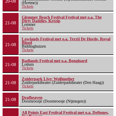
20-08
(Hertme))
Tickets
Glemmer Beach Festival Festival met o.a. The
Dirty Daddies, Krezip
21-08
Lemmer
Tickets
Lowlands Festival met o.a. Terzij De Horde, Royal
Blood
21-08
Biddinghuizen
Tickets
Badlands Festival met o.a. Bongloard
21-08
Lottum
Tickets
Zuiderpark Live: Wolfmother
21-08
Zuiderparktheater (Zuiderparktheater (Den Haag))
Tickets
Deafheaven
21-08
Doornroosje (Doornroosje (Nijmegen))
All Points East Festival Festival met o.a. Deftones,