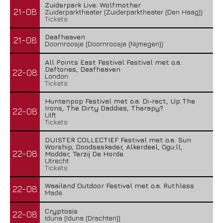
Zuiderpark Live: Wolfmother
21-08
Zuiderparktheater (Zuiderparktheater (Den Haag))
Tickets
Deafheaven
21-08
Doornroosje (Doornroosje (Nijmegen))
All Points East Festival Festival met o.a.
Deftones, Deafheaven
22-08
London
Tickets
Huntenpop Festival met o.a. Di-rect, Up The
Irons, The Dirty Daddies, Therapy?
22-08
Ulft
Tickets
DUISTER COLLECTIEF Festival met o.a. Sun
Worship, Doodseskader, Alkerdeel, Ggu:ll,
22-08
Modder, Terzij De Horde
Utrecht
Tickets
Waailand Outdoor Festival met o.a. Ruthless
22-08
Made
Cryptosis
22-08
Iduna (Iduna (Drachten))