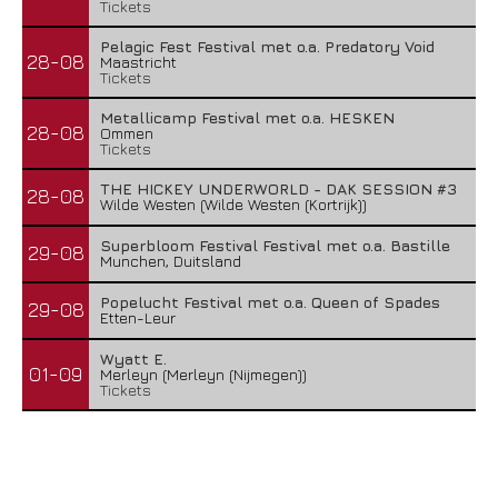
Tickets
Pelagic Fest Festival met o.a. Predatory Void
28-08
Maastricht
Tickets
Metallicamp Festival met o.a. HESKEN
28-08
Ommen
Tickets
THE HICKEY UNDERWORLD - DAK SESSION #3
28-08
Wilde Westen (Wilde Westen (Kortrijk))
Superbloom Festival Festival met o.a. Bastille
29-08
Munchen, Duitsland
Popelucht Festival met o.a. Queen of Spades
29-08
Etten-Leur
Wyatt E.
01-09
Merleyn (Merleyn (Nijmegen))
Tickets