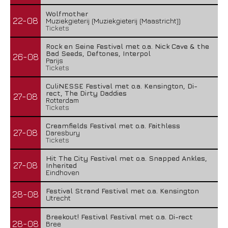
Wolfmother
22-08
Muziekgieterij (Muziekgieterij (Maastricht))
Tickets
Rock en Seine Festival met o.a. Nick Cave & the
Bad Seeds, Deftones, Interpol
26-08
Parijs
Tickets
CuliNESSE Festival met o.a. Kensington, Di-
rect, The Dirty Daddies
27-08
Rotterdam
Tickets
Creamfields Festival met o.a. Faithless
27-08
Daresbury
Tickets
Hit The City Festival met o.a. Snapped Ankles,
27-08
Inherited
Eindhoven
Festival Strand Festival met o.a. Kensington
28-08
Utrecht
Breekout! Festival Festival met o.a. Di-rect
28-08
Bree