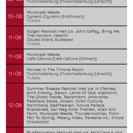
TivoliVredenburg (TivoliVredenburg (Utrecht))
Municipal Waste
10-08
Dynamo (Dynamo (Eindhoven))
Tickets
Sziget Festival met o.a. John Coffey, Bring Me
The Horizon, Health
11-08
Óbudai Eiland, Budapest
Tickets
Municipal Waste
11-08
Cafe Calluna (Cafe Calluna (Ommen))
Wolves In The Throne Room
11-08
TivoliVredenburg (TivoliVredenburg (Utrecht))
Tickets
Summer Breeze Festival met o.a. In Flames,
Arch Enemy, Saxon, Lamb Of God, Alestorm,
The Ghost Inside, Testament, Amorphis,
Paleface Swiss, Alcest, Orbit Culture,
12-08
Northlane, Deafheaven, Future Palace,
Blackbraid, Der Weg Einer Freiheit, Alien Ant
Farm, Municipal Waste, Thundermother, From
Fall To Spring, Misery Index, Parasite inc., Groza
Dinkelsbühl
Øyafestivalen Festival met o.a. Nick Cave & the