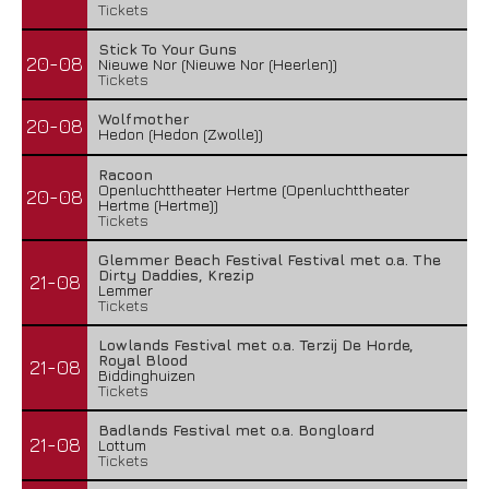
Tickets
Stick To Your Guns
20-08
Nieuwe Nor (Nieuwe Nor (Heerlen))
Tickets
Wolfmother
20-08
Hedon (Hedon (Zwolle))
Racoon
Openluchttheater Hertme (Openluchttheater
20-08
Hertme (Hertme))
Tickets
Glemmer Beach Festival Festival met o.a. The
Dirty Daddies, Krezip
21-08
Lemmer
Tickets
Lowlands Festival met o.a. Terzij De Horde,
Royal Blood
21-08
Biddinghuizen
Tickets
Badlands Festival met o.a. Bongloard
21-08
Lottum
Tickets