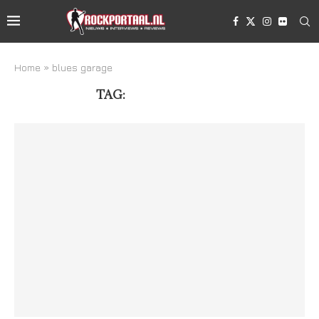
Home
»
blues garage
TAG:
BLUES GARAGE