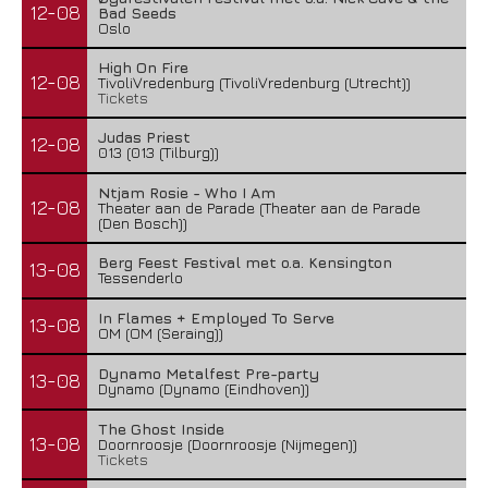
12-08
Bad Seeds
Oslo
High On Fire
12-08
TivoliVredenburg (TivoliVredenburg (Utrecht))
Tickets
Judas Priest
12-08
013 (013 (Tilburg))
Ntjam Rosie - Who I Am
12-08
Theater aan de Parade (Theater aan de Parade
(Den Bosch))
Berg Feest Festival met o.a. Kensington
13-08
Tessenderlo
In Flames + Employed To Serve
13-08
OM (OM (Seraing))
Dynamo Metalfest Pre-party
13-08
Dynamo (Dynamo (Eindhoven))
The Ghost Inside
13-08
Doornroosje (Doornroosje (Nijmegen))
Tickets