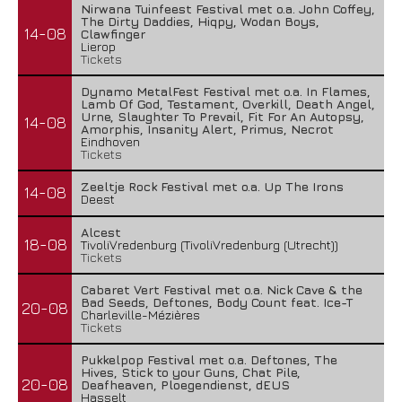
Nirwana Tuinfeest Festival met o.a. John Coffey,
The Dirty Daddies, Hiqpy, Wodan Boys,
14-08
Clawfinger
Lierop
Tickets
Dynamo MetalFest Festival met o.a. In Flames,
Lamb Of God, Testament, Overkill, Death Angel,
Urne, Slaughter To Prevail, Fit For An Autopsy,
14-08
Amorphis, Insanity Alert, Primus, Necrot
Eindhoven
Tickets
Zeeltje Rock Festival met o.a. Up The Irons
14-08
Deest
Alcest
18-08
TivoliVredenburg (TivoliVredenburg (Utrecht))
Tickets
Cabaret Vert Festival met o.a. Nick Cave & the
Bad Seeds, Deftones, Body Count feat. Ice-T
20-08
Charleville-Mézières
Tickets
Pukkelpop Festival met o.a. Deftones, The
Hives, Stick to your Guns, Chat Pile,
20-08
Deafheaven, Ploegendienst, dEUS
Hasselt