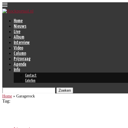
Home
Nieuws
Live
Album
Interview
Video
Column
Prijsvraag
Agenda
Info
Contact
Colofon
Zoeken
Home
»
Garagerock
Tag:
Garagerock