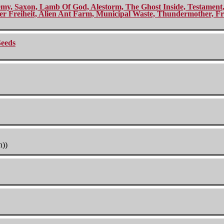
my, Saxon, Lamb Of God, Alestorm, The Ghost Inside, Testament, A
r Freiheit, Alien Ant Farm, Municipal Waste, Thundermother, Fro
Seeds
h))