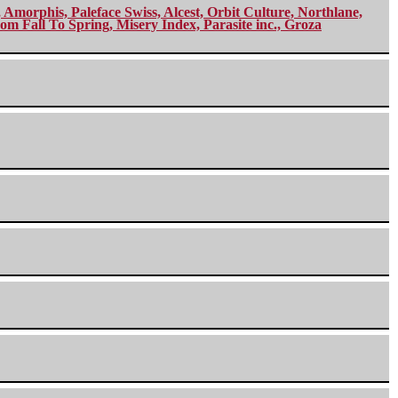
morphis, Paleface Swiss, Alcest, Orbit Culture, Northlane,
m Fall To Spring, Misery Index, Parasite inc., Groza