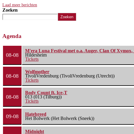
Laad meer berichten
Zoeken
Zoeken
Agenda
M'era Luna Festival met o.a. Auger, Clan Of Xymox, 
08-08
Hildesheim
Tickets
Wolfmother
08-08
TivoliVredenburg (TivoliVredenburg (Utrecht))
Tickets
Body Count ft. Ice-T
08-08
013 (013 (Tilburg))
Tickets
Hatebreed
09-08
Het Bolwerk (Het Bolwerk (Sneek))
Midnight