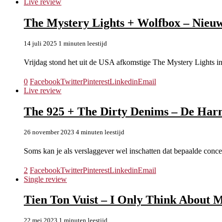
Live review
The Mystery Lights + Wolfbox – Nieuw
14 juli 2025
1 minuten leestijd
Vrijdag stond het uit de USA afkomstige The Mystery Lights 
0
Facebook
Twitter
Pinterest
Linkedin
Email
Live review
The 925 + The Dirty Denims – De Harm
26 november 2023
4 minuten leestijd
Soms kan je als verslaggever wel inschatten dat bepaalde con
2
Facebook
Twitter
Pinterest
Linkedin
Email
Single review
Tien Ton Vuist – I Only Think About M
22 mei 2023
1 minuten leestijd