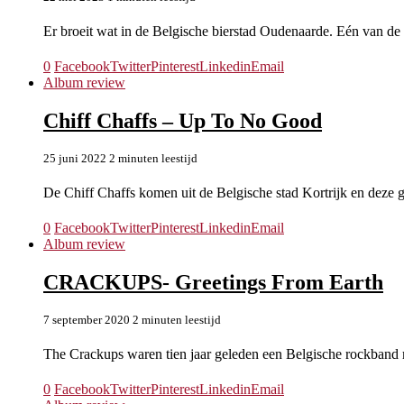
Er broeit wat in de Belgische bierstad Oudenaarde. Eén van de
0
Facebook
Twitter
Pinterest
Linkedin
Email
Album review
Chiff Chaffs – Up To No Good
25 juni 2022
2 minuten leestijd
De Chiff Chaffs komen uit de Belgische stad Kortrijk en deze 
0
Facebook
Twitter
Pinterest
Linkedin
Email
Album review
CRACKUPS- Greetings From Earth
7 september 2020
2 minuten leestijd
The Crackups waren tien jaar geleden een Belgische rockband m
0
Facebook
Twitter
Pinterest
Linkedin
Email