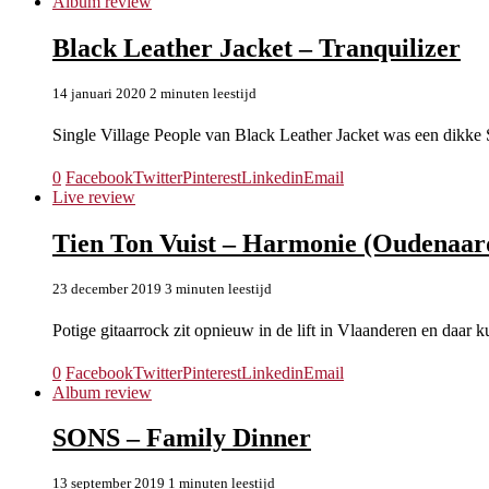
Album review
Black Leather Jacket – Tranquilizer
14 januari 2020
2 minuten leestijd
Single Village People van Black Leather Jacket was een dikke 
0
Facebook
Twitter
Pinterest
Linkedin
Email
Live review
Tien Ton Vuist – Harmonie (Oudenaard
23 december 2019
3 minuten leestijd
Potige gitaarrock zit opnieuw in de lift in Vlaanderen en daa
0
Facebook
Twitter
Pinterest
Linkedin
Email
Album review
SONS – Family Dinner
13 september 2019
1 minuten leestijd