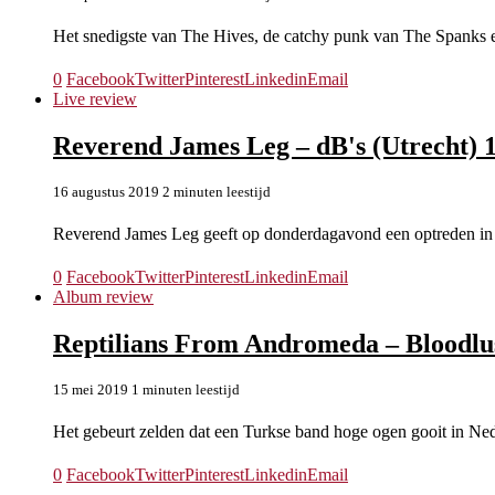
Het snedigste van The Hives, de catchy punk van The Spanks 
0
Facebook
Twitter
Pinterest
Linkedin
Email
Live review
Reverend James Leg – dB's (Utrecht) 
16 augustus 2019
2 minuten leestijd
Reverend James Leg geeft op donderdagavond een optreden in
0
Facebook
Twitter
Pinterest
Linkedin
Email
Album review
Reptilians From Andromeda – Bloodlu
15 mei 2019
1 minuten leestijd
Het gebeurt zelden dat een Turkse band hoge ogen gooit in N
0
Facebook
Twitter
Pinterest
Linkedin
Email