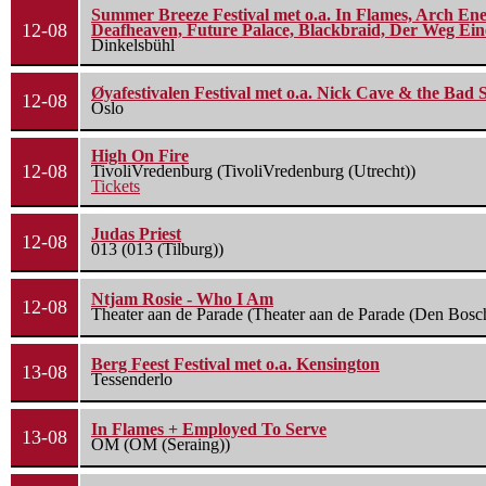
Summer Breeze Festival met o.a. In Flames, Arch Ene
12-08
Deafheaven, Future Palace, Blackbraid, Der Weg Eine
Dinkelsbühl
Øyafestivalen Festival met o.a. Nick Cave & the Bad 
12-08
Oslo
High On Fire
12-08
TivoliVredenburg (TivoliVredenburg (Utrecht))
Tickets
Judas Priest
12-08
013 (013 (Tilburg))
Ntjam Rosie - Who I Am
12-08
Theater aan de Parade (Theater aan de Parade (Den Bosc
Berg Feest Festival met o.a. Kensington
13-08
Tessenderlo
In Flames + Employed To Serve
13-08
OM (OM (Seraing))