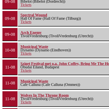
09-08
Bibelot (Bibelot (Dordrecht))
Tickets
Spectral Wound
09-08
Hall Of Fame (Hall Of Fame (Tilburg))
Tickets
Arch Enemy
09-08
TivoliVredenburg (TivoliVredenburg (Utrecht))
Municipal Waste
10-08
Dynamo (Dynamo (Eindhoven))
Tickets
Sziget Festival met o.a. John Coffey, Bring Me The H
11-08
Óbudai Eiland, Budapest
Tickets
Municipal Waste
11-08
Cafe Calluna (Cafe Calluna (Ommen))
Wolves In The Throne Room
11-08
TivoliVredenburg (TivoliVredenburg (Utrecht))
Tickets