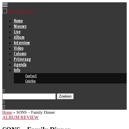
Home
Nieuws
Live
Album
Interview
Video
Column
Prijsvraag
Agenda
Info
Contact
Colofon
Zoeken
Home
»
SONS – Family Dinner
ALBUM REVIEW