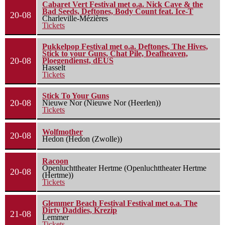
Cabaret Vert Festival met o.a. Nick Cave & the
Bad Seeds, Deftones, Body Count feat. Ice-T
20-08
Charleville-Mézières
Tickets
Pukkelpop Festival met o.a. Deftones, The Hives,
Stick to your Guns, Chat Pile, Deafheaven,
20-08
Ploegendienst, dEUS
Hasselt
Tickets
Stick To Your Guns
20-08
Nieuwe Nor (Nieuwe Nor (Heerlen))
Tickets
Wolfmother
20-08
Hedon (Hedon (Zwolle))
Racoon
Openluchttheater Hertme (Openluchttheater Hertme
20-08
(Hertme))
Tickets
Glemmer Beach Festival Festival met o.a. The
Dirty Daddies, Krezip
21-08
Lemmer
Tickets