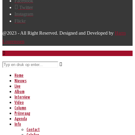
Facebook
Twitter
Instagram
Flickr
@2023 - All Right Reserved. Designed and Developed by
Harm
Lourenssen
Home
Nieuws
Live
Album
Interview
Video
Column
Prijsvraag
Agenda
Info
Contact