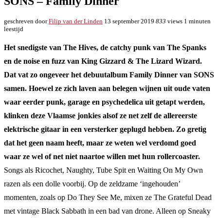
SONS – Family Dinner
geschreven door
Filip van der Linden
13 september 2019
833
views
1 minuten
leestijd
Het snedigste van The Hives, de catchy punk van The Spanks
en de noise en fuzz van King Gizzard & The Lizard Wizard.
Dat vat zo ongeveer het debuutalbum Family Dinner van SONS
samen. Hoewel ze zich laven aan belegen wijnen uit oude vaten
waar eerder punk, garage en psychedelica uit getapt werden,
klinken deze Vlaamse jonkies alsof ze net zelf de allereerste
elektrische gitaar in een versterker geplugd hebben. Zo gretig
dat het geen naam heeft, maar ze weten wel verdomd goed
waar ze wel of net niet naartoe willen met hun rollercoaster.
Songs als Ricochet, Naughty, Tube Spit en Waiting On My Own
razen als een dolle voorbij. Op de zeldzame ‘ingehouden’
momenten, zoals op Do They See Me, mixen ze The Grateful Dead
met vintage Black Sabbath in een bad van drone. Alleen op Sneaky