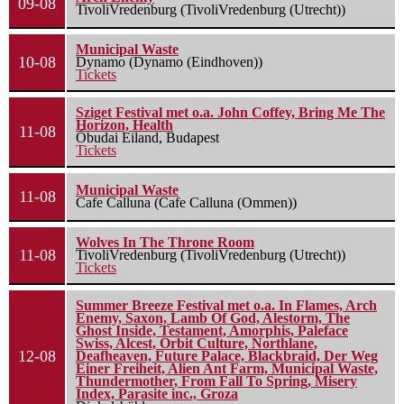
09-08
TivoliVredenburg (TivoliVredenburg (Utrecht))
Municipal Waste
10-08
Dynamo (Dynamo (Eindhoven))
Tickets
Sziget Festival met o.a. John Coffey, Bring Me The
Horizon, Health
11-08
Óbudai Eiland, Budapest
Tickets
Municipal Waste
11-08
Cafe Calluna (Cafe Calluna (Ommen))
Wolves In The Throne Room
11-08
TivoliVredenburg (TivoliVredenburg (Utrecht))
Tickets
Summer Breeze Festival met o.a. In Flames, Arch
Enemy, Saxon, Lamb Of God, Alestorm, The
Ghost Inside, Testament, Amorphis, Paleface
Swiss, Alcest, Orbit Culture, Northlane,
12-08
Deafheaven, Future Palace, Blackbraid, Der Weg
Einer Freiheit, Alien Ant Farm, Municipal Waste,
Thundermother, From Fall To Spring, Misery
Index, Parasite inc., Groza