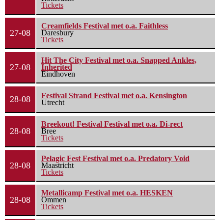
Tickets
Creamfields Festival met o.a. Faithless
27-08
Daresbury
Tickets
Hit The City Festival met o.a. Snapped Ankles,
27-08
Inherited
Eindhoven
Festival Strand Festival met o.a. Kensington
28-08
Utrecht
Breekout! Festival Festival met o.a. Di-rect
28-08
Bree
Tickets
Pelagic Fest Festival met o.a. Predatory Void
28-08
Maastricht
Tickets
Metallicamp Festival met o.a. HESKEN
28-08
Ommen
Tickets