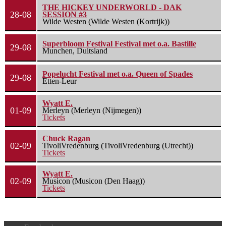
THE HICKEY UNDERWORLD - DAK
28-08
SESSION #3
Wilde Westen (Wilde Westen (Kortrijk))
Superbloom Festival Festival met o.a. Bastille
29-08
Munchen, Duitsland
Popelucht Festival met o.a. Queen of Spades
29-08
Etten-Leur
Wyatt E.
01-09
Merleyn (Merleyn (Nijmegen))
Tickets
Chuck Ragan
02-09
TivoliVredenburg (TivoliVredenburg (Utrecht))
Tickets
Wyatt E.
02-09
Musicon (Musicon (Den Haag))
Tickets