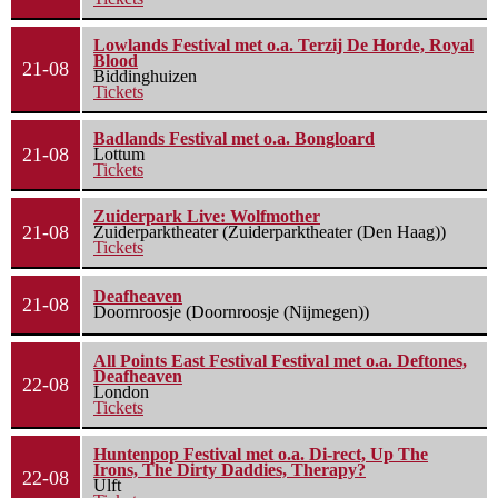
Lowlands Festival met o.a. Terzij De Horde, Royal
Blood
21-08
Biddinghuizen
Tickets
Badlands Festival met o.a. Bongloard
21-08
Lottum
Tickets
Zuiderpark Live: Wolfmother
21-08
Zuiderparktheater (Zuiderparktheater (Den Haag))
Tickets
Deafheaven
21-08
Doornroosje (Doornroosje (Nijmegen))
All Points East Festival Festival met o.a. Deftones,
Deafheaven
22-08
London
Tickets
Huntenpop Festival met o.a. Di-rect, Up The
Irons, The Dirty Daddies, Therapy?
22-08
Ulft