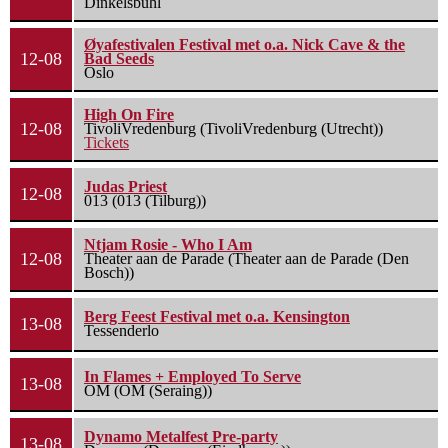
Dinkelsbühl
Øyafestivalen Festival met o.a. Nick Cave & the
12-08
Bad Seeds
Oslo
High On Fire
12-08
TivoliVredenburg (TivoliVredenburg (Utrecht))
Tickets
Judas Priest
12-08
013 (013 (Tilburg))
Ntjam Rosie - Who I Am
12-08
Theater aan de Parade (Theater aan de Parade (Den
Bosch))
Berg Feest Festival met o.a. Kensington
13-08
Tessenderlo
In Flames + Employed To Serve
13-08
OM (OM (Seraing))
Dynamo Metalfest Pre-party
13-08