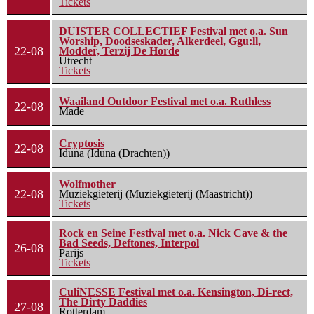
Tickets
DUISTER COLLECTIEF Festival met o.a. Sun
Worship, Doodseskader, Alkerdeel, Ggu:ll,
22-08
Modder, Terzij De Horde
Utrecht
Tickets
Waailand Outdoor Festival met o.a. Ruthless
22-08
Made
Cryptosis
22-08
Iduna (Iduna (Drachten))
Wolfmother
22-08
Muziekgieterij (Muziekgieterij (Maastricht))
Tickets
Rock en Seine Festival met o.a. Nick Cave & the
Bad Seeds, Deftones, Interpol
26-08
Parijs
Tickets
CuliNESSE Festival met o.a. Kensington, Di-rect,
The Dirty Daddies
27-08
Rotterdam