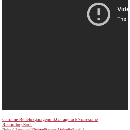
Caroline Benelux
garagepunk
Garagerock
Noisesome
Recordings
Sons
Delen
0
Facebook
Twitter
Pinterest
Linkedin
Email