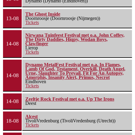
Dynamo (Dynamo (Eindhoven))
The Ghost Inside
13-08
Doornroosje (Doornroosje (Nijmegen))
Tickets
Nirwana Tuinfeest Festival met o.a. John Coffey,
The Dirty Daddies, Hiqpy, Wodan Boys,
14-08
Clawfinger
Lierop
Tickets
Dynamo MetalFest Festival met o.a. In Flames,
Lamb Of God, Testament, Overkill, Death Angel,
Urne, Slaughter To Prevail, Fit For An Autopsy,
14-08
Amorphis, Insanity Alert, Primus, Necrot
Eindhoven
Tickets
Zeeltje Rock Festival met o.a. Up The Irons
14-08
Deest
Alcest
18-08
TivoliVredenburg (TivoliVredenburg (Utrecht))
Tickets