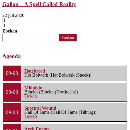
Gallon – A Spell Called Reality
22 juli 2026
Zoeken
Zoeken
Agenda
Hatebreed
09-08
Het Bolwerk (Het Bolwerk (Sneek))
Midnight
09-08
Bibelot (Bibelot (Dordrecht))
Tickets
Spectral Wound
09-08
Hall Of Fame (Hall Of Fame (Tilburg))
Tickets
Arch Enemy