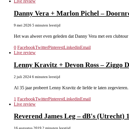
Live review
Danny Vera + Marlon Pichel – Doornro
9 mei 2026
5 minuten leestijd
Het was alweer even geleden dat Danny Vera met een clubtou
0
Facebook
Twitter
Pinterest
Linkedin
Email
Live review
Lenny Kravitz + Devon Ross – Ziggo 
2 juli 2024
6 minuten leestijd
Al 35 jaar probeert Lenny Kravitz de liefde te laten zegeviere
1
Facebook
Twitter
Pinterest
Linkedin
Email
Live review
Reverend James Leg – dB's (Utrecht) 
16 augustus 2019
2 minuten leestijd