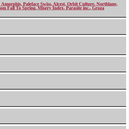
morphis, Paleface Swiss, Alcest, Orbit Culture, Northlane,
m Fall To Spring, Misery Index, Parasite inc., Groza