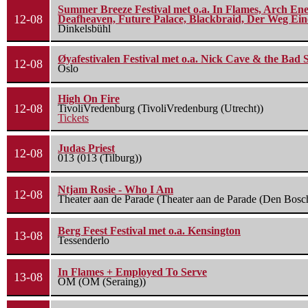
Summer Breeze Festival met o.a. In Flames, Arch Ene
12-08
Deafheaven, Future Palace, Blackbraid, Der Weg Eine
Dinkelsbühl
Øyafestivalen Festival met o.a. Nick Cave & the Bad 
12-08
Oslo
High On Fire
12-08
TivoliVredenburg (TivoliVredenburg (Utrecht))
Tickets
Judas Priest
12-08
013 (013 (Tilburg))
Ntjam Rosie - Who I Am
12-08
Theater aan de Parade (Theater aan de Parade (Den Bosc
Berg Feest Festival met o.a. Kensington
13-08
Tessenderlo
In Flames + Employed To Serve
13-08
OM (OM (Seraing))