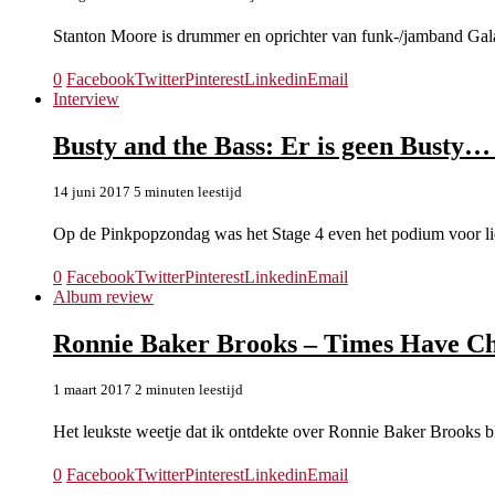
Stanton Moore is drummer en oprichter van funk-/jamband Galac
0
Facebook
Twitter
Pinterest
Linkedin
Email
Interview
Busty and the Bass: Er is geen Busty…
14 juni 2017
5 minuten leestijd
Op de Pinkpopzondag was het Stage 4 even het podium voor l
0
Facebook
Twitter
Pinterest
Linkedin
Email
Album review
Ronnie Baker Brooks – Times Have C
1 maart 2017
2 minuten leestijd
Het leukste weetje dat ik ontdekte over Ronnie Baker Brooks 
0
Facebook
Twitter
Pinterest
Linkedin
Email