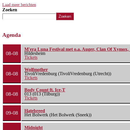
Laad meer berichten
Zoeken
Zoeken
Agenda
M'era Luna Festival met o.a. Auger, Clan Of Xymox, 
08-08
Hildesheim
Tickets
Wolfmother
08-08
TivoliVredenburg (TivoliVredenburg (Utrecht))
Tickets
Body Count ft. Ice-T
08-08
013 (013 (Tilburg))
Tickets
Hatebreed
09-08
Het Bolwerk (Het Bolwerk (Sneek))
Midnight