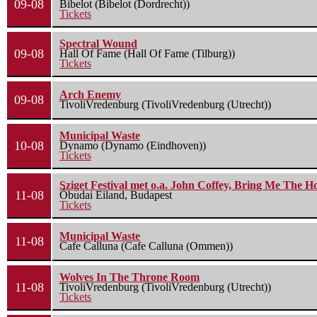
09-08
Bibelot (Bibelot (Dordrecht))
Tickets
Spectral Wound
09-08
Hall Of Fame (Hall Of Fame (Tilburg))
Tickets
Arch Enemy
09-08
TivoliVredenburg (TivoliVredenburg (Utrecht))
Municipal Waste
10-08
Dynamo (Dynamo (Eindhoven))
Tickets
Sziget Festival met o.a. John Coffey, Bring Me The H
11-08
Óbudai Eiland, Budapest
Tickets
Municipal Waste
11-08
Cafe Calluna (Cafe Calluna (Ommen))
Wolves In The Throne Room
11-08
TivoliVredenburg (TivoliVredenburg (Utrecht))
Tickets