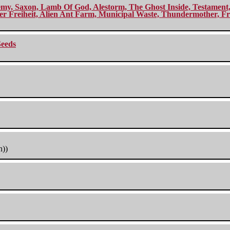
my, Saxon, Lamb Of God, Alestorm, The Ghost Inside, Testament, A
r Freiheit, Alien Ant Farm, Municipal Waste, Thundermother, Fro
Seeds
h))