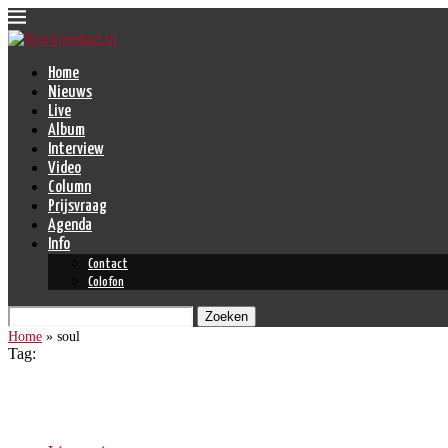
Home
Nieuws
Live
Album
Interview
Video
Column
Prijsvraag
Agenda
Info
Contact
Colofon
Zoeken
Home
»
soul
Tag:
soul