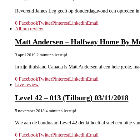
Reverend James Leg geeft op donderdagavond een optreden in
0
Facebook
Twitter
Pinterest
Linkedin
Email
Album review
Matt Andersen – Halfway Home By M
3 april 2019
2 minuten leestijd
In zijn thuisland Canada is Matt Andersen al een hele grote, m
0
Facebook
Twitter
Pinterest
Linkedin
Email
Live review
Level 42 – 013 (Tilburg) 03/11/2018
5 november 2018
4 minuten leestijd
Wie aan de bandnaam Level 42 denkt heeft al snel een hitje va
0
Facebook
Twitter
Pinterest
Linkedin
Email