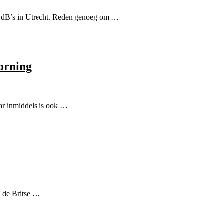
 dB’s in Utrecht. Reden genoeg om …
orning
aar inmiddels is ook …
n de Britse …