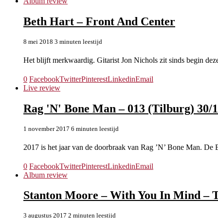
Album review
Beth Hart – Front And Center
8 mei 2018
3 minuten leestijd
Het blijft merkwaardig. Gitarist Jon Nichols zit sinds begin d
0
Facebook
Twitter
Pinterest
Linkedin
Email
Live review
Rag 'N' Bone Man – 013 (Tilburg) 30/
1 november 2017
6 minuten leestijd
2017 is het jaar van de doorbraak van Rag ’N’ Bone Man. De 
0
Facebook
Twitter
Pinterest
Linkedin
Email
Album review
Stanton Moore – With You In Mind – T
3 augustus 2017
2 minuten leestijd