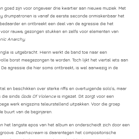
 goed zijn voor ongeveer drie kwartier aan nieuwe muziek. Met
ashy drumpatronen is vanaf de eerste seconde onmiskenbaar het
ng bedaarder en ontbreekt een deel van de agressie die het
e voor rauwe, gezongen stukken en zelfs voor elementen van
nic Anarchy
.
ngle is uitgebracht. Hierin werkt de band toe naar een
 volle borst meegezongen te worden. Toch lijkt het viertal iets aan
 De agressie die hier soms ontbreekt, is wel aanwezig in de
l en beschikken over sterke riffs en overtuigende solo’s, maar
s die sinds
Gods Of Violence
is ingezet. Dit zorgt voor een
roege werk enigszins teleurstellend uitpakken. Voor die groep
de buurt van de beginjaren.
uten het langste epos van het album en onderscheidt zich door een
 groove.
Deathscream
is daarentegen het compositorische