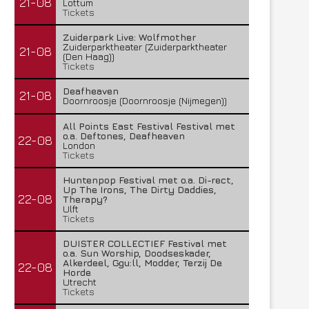
21-08
Lottum
Tickets
Zuiderpark Live: Wolfmother
Zuiderparktheater (Zuiderparktheater
21-08
(Den Haag))
Tickets
Deafheaven
21-08
Doornroosje (Doornroosje (Nijmegen))
All Points East Festival Festival met
o.a. Deftones, Deafheaven
22-08
London
Tickets
Huntenpop Festival met o.a. Di-rect,
Up The Irons, The Dirty Daddies,
22-08
Therapy?
Ulft
Tickets
DUISTER COLLECTIEF Festival met
o.a. Sun Worship, Doodseskader,
Alkerdeel, Ggu:ll, Modder, Terzij De
22-08
Horde
Utrecht
Tickets