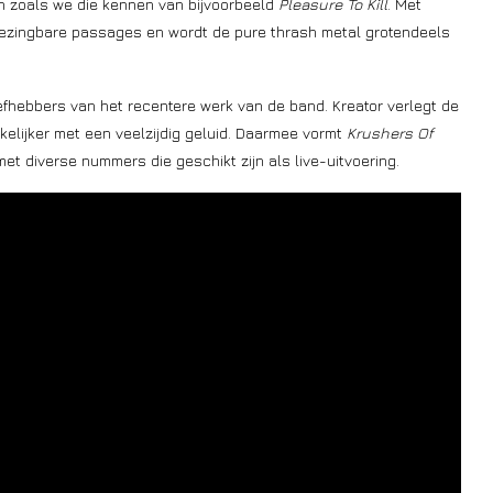
en zoals we die kennen van bijvoorbeeld
Pleasure To Kill
. Met
meezingbare passages en wordt de pure thrash metal grotendeels
iefhebbers van het recentere werk van de band. Kreator verlegt de
elijker met een veelzijdig geluid. Daarmee vormt
Krushers Of
t diverse nummers die geschikt zijn als live-uitvoering.