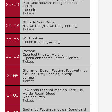
Pile, Deafheaven, Ploegendienst,
20-08
dEUS
Hasselt
Tickets
Stick To Your Guns
20-08
Nieuwe Nor (Nieuwe Nor (Heerlen))
Tickets
Wolfmother
20-08
Hedon (Hedon (Zwolle))
Racoon
Openluchttheater Hertme
20-08
(Openluchttheater Hertme (Hertme))
Tickets
Glemmer Beach Festival Festival met
o.a. The Dirty Daddies, Krezip
21-08
Lemmer
Tickets
Lowlands Festival met o.a. Terzij De
Horde, Royal Blood
21-08
Biddinghuizen
Tickets
Badlands Festival met o.a. Bongloard