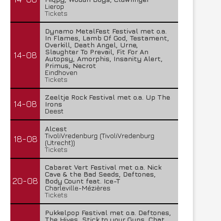
Lierop
Tickets
Dynamo MetalFest Festival met o.a.
In Flames, Lamb Of God, Testament,
Overkill, Death Angel, Urne,
Slaughter To Prevail, Fit For An
14-08
Autopsy, Amorphis, Insanity Alert,
Primus, Necrot
Eindhoven
Tickets
Zeeltje Rock Festival met o.a. Up The
14-08
Irons
Deest
Lunatic Soul – Transition II
Boneripper – Radiant In
Alcest
TivoliVredenburg (TivoliVredenburg
29 juli 2026
27 juli 2026
18-08
(Utrecht))
Tickets
Cabaret Vert Festival met o.a. Nick
Cave & the Bad Seeds, Deftones,
20-08
Body Count feat. Ice-T
Charleville-Mézières
Tickets
Pukkelpop Festival met o.a. Deftones,
The Hives, Stick to your Guns, Chat