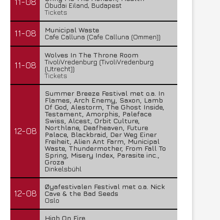
11-08
Óbudai Eiland, Budapest
Tickets
Municipal Waste
11-08
Cafe Calluna (Cafe Calluna (Ommen))
Wolves In The Throne Room
TivoliVredenburg (TivoliVredenburg
11-08
(Utrecht))
Tickets
Summer Breeze Festival met o.a. In
Flames, Arch Enemy, Saxon, Lamb
Of God, Alestorm, The Ghost Inside,
Testament, Amorphis, Paleface
Swiss, Alcest, Orbit Culture,
Northlane, Deafheaven, Future
12-08
Palace, Blackbraid, Der Weg Einer
Freiheit, Alien Ant Farm, Municipal
Waste, Thundermother, From Fall To
Spring, Misery Index, Parasite inc.,
Groza
Dinkelsbühl
Øyafestivalen Festival met o.a. Nick
12-08
Cave & the Bad Seeds
Oslo
High On Fire