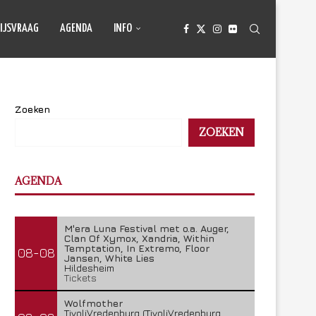
IJSVRAAG
AGENDA
INFO
Zoeken
ZOEKEN
AGENDA
M'era Luna Festival met o.a. Auger,
Clan Of Xymox, Xandria, Within
Temptation, In Extremo, Floor
08-08
Jansen, White Lies
Hildesheim
Tickets
Wolfmother
TivoliVredenburg (TivoliVredenburg