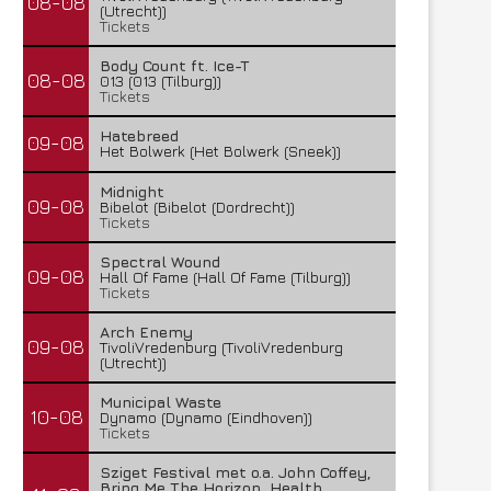
08-08
(Utrecht))
Tickets
Body Count ft. Ice-T
08-08
013 (013 (Tilburg))
Tickets
Hatebreed
09-08
Het Bolwerk (Het Bolwerk (Sneek))
Midnight
09-08
Bibelot (Bibelot (Dordrecht))
Tickets
Spectral Wound
09-08
Hall Of Fame (Hall Of Fame (Tilburg))
Tickets
Arch Enemy
09-08
TivoliVredenburg (TivoliVredenburg
(Utrecht))
Municipal Waste
10-08
Dynamo (Dynamo (Eindhoven))
Tickets
Sziget Festival met o.a. John Coffey,
Bring Me The Horizon, Health