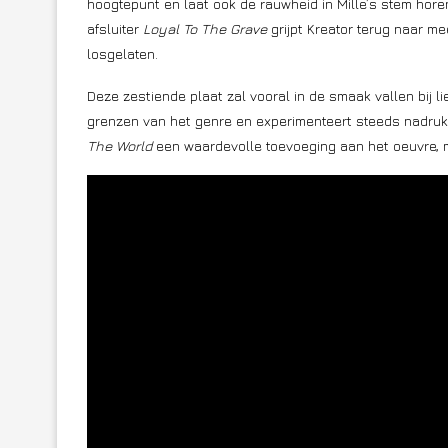
hoogtepunt en laat ook de rauwheid in Mille’s stem hor
afsluiter
Loyal To The Grave
grijpt Kreator terug naar 
losgelaten.
Deze zestiende plaat zal vooral in de smaak vallen bij l
grenzen van het genre en experimenteert steeds nadrukk
The World
een waardevolle toevoeging aan het oeuvre, me