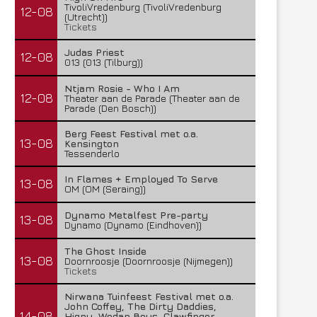
TivoliVredenburg (TivoliVredenburg
12-08
(Utrecht))
Tickets
Judas Priest
12-08
013 (013 (Tilburg))
Ntjam Rosie - Who I Am
12-08
Theater aan de Parade (Theater aan de
Parade (Den Bosch))
Berg Feest Festival met o.a.
13-08
Kensington
Tessenderlo
In Flames + Employed To Serve
13-08
OM (OM (Seraing))
Dynamo Metalfest Pre-party
13-08
Dynamo (Dynamo (Eindhoven))
The Ghost Inside
13-08
Doornroosje (Doornroosje (Nijmegen))
Tickets
Nirwana Tuinfeest Festival met o.a.
John Coffey, The Dirty Daddies,
14-08
Hiqpy, Wodan Boys, Clawfinger