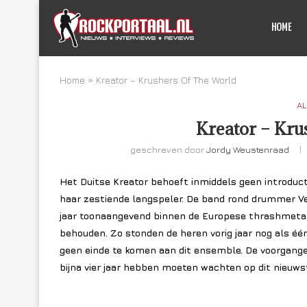
HOME
Home
»
Kreator – Krushers Of The World
AL
Kreator – Kru
geschreven door
Jordy Weustenraad
Het Duitse Kreator behoeft inmiddels geen introdu
haar zestiende langspeler. De band rond drummer Ven
jaar toonaangevend binnen de Europese thrashmetal
behouden. Zo stonden de heren vorig jaar nog als éé
geen einde te komen aan dit ensemble. De voorgang
bijna vier jaar hebben moeten wachten op dit nieuws