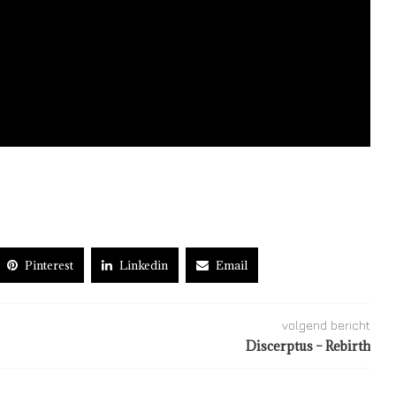
Pinterest
Linkedin
Email
volgend bericht
Discerptus – Rebirth