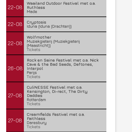
Waailand Outdoor Festival met o.a.
22-08
Ruthless
Made
Cryptosis
22-08
Iduna (Iduna (Drachten))
Wolfmother
Muziekgieterij (Muziekgieterij
22-08
(Maastricht))
Tickets
Rock en Seine Festival met o.a. Nick
Cave & the Bad Seeds, Deftones,
26-08
Interpol
Parijs
Tickets
CuliNESSE Festival met o.a.
Kensington, Di-rect, The Dirty
27-08
Daddies
Rotterdam
Tickets
Creamfields Festival met o.a.
Faithless
27-08
Daresbury
Tickets