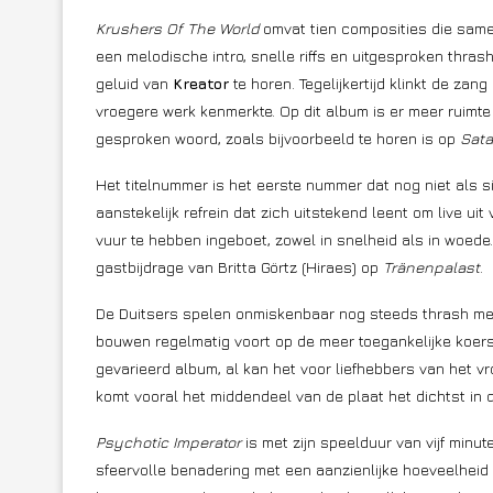
Krushers Of The World
omvat tien composities die samen
een melodische intro, snelle riffs en uitgesproken thr
geluid van
Kreator
te horen. Tegelijkertijd klinkt de za
vroegere werk kenmerkte. Op dit album is er meer ruimt
gesproken woord, zoals bijvoorbeeld te horen is op
Sata
Het titelnummer is het eerste nummer dat nog niet als si
aanstekelijk refrein dat zich uitstekend leent om live uit
vuur te hebben ingeboet, zowel in snelheid als in woede.
gastbijdrage van Britta Görtz (Hiraes) op
Tränenpalast
.
De Duitsers spelen onmiskenbaar nog steeds thrash meta
bouwen regelmatig voort op de meer toegankelijke koer
gevarieerd album, al kan het voor liefhebbers van het v
komt vooral het middendeel van de plaat het dichtst in 
Psychotic Imperator
is met zijn speelduur van vijf min
sfeervolle benadering met een aanzienlijke hoeveelheid