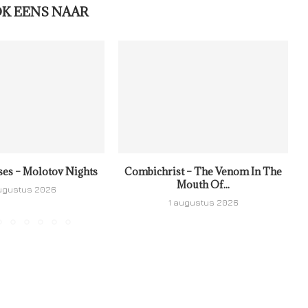
OK EENS NAAR
ses – Molotov Nights
Combichrist – The Venom In The
Mouth Of...
ugustus 2026
1 augustus 2026