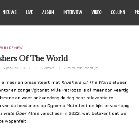
NIEUWS
LIVE
ALBUM
INTERVIEW
VIDEO
COLUMN
PR
BUM REVIEW
shers Of The World
16 januari 2026
1K
views
2 minuten leestijd
ctie meer en presenteert met
Krushers Of The World
alweer
tor en zanger/gitarist Mille Petrozza is al meer dan veertig
scene en weet ook vandaag de dag haar relevantie te
n van de headliners op Dynamo Metalfest en lijkt er voorlopig
er
Hate Über Alles
verscheen in 2022, wat betekent dat we
te wapenfeit.