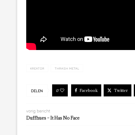
KREATOR
THRASH METAL
Facebook
Twitter
0
DELEN
vorig bericht
Duffhues – It Has No Face