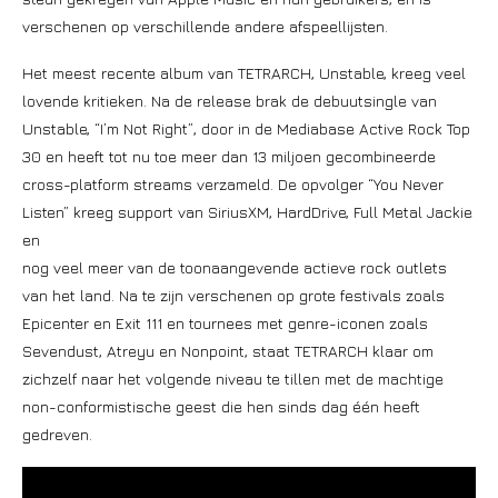
verschenen op verschillende andere afspeellijsten.
Het meest recente album van TETRARCH, Unstable, kreeg veel
lovende kritieken. Na de release brak de debuutsingle van
Unstable, “I’m Not Right”, door in de Mediabase Active Rock Top
30 en heeft tot nu toe meer dan 13 miljoen gecombineerde
cross-platform streams verzameld. De opvolger “You Never
Listen” kreeg support van SiriusXM, HardDrive, Full Metal Jackie
en
nog veel meer van de toonaangevende actieve rock outlets
van het land. Na te zijn verschenen op grote festivals zoals
Epicenter en Exit 111 en tournees met genre-iconen zoals
Sevendust, Atreyu en Nonpoint, staat TETRARCH klaar om
zichzelf naar het volgende niveau te tillen met de machtige
non-conformistische geest die hen sinds dag één heeft
gedreven.