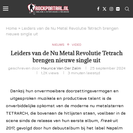
Home
»
Leiders van de Nu Metal Revolutie Tetrach brengen
nieuwe single uit
NIEUWS
VIDEO
Leiders van de Nu Metal Revolutie Tetrach
brengen nieuwe single uit
geschreven door
Maurice Van Der Zalm
25 september 2024
1,2K
views
3 minuten leestijd
Dankzij hun onvermoeibare doorzettingsvermogen en
uitgesproken muzikale en productieve talent is de
onverbiddelijke opkomst van de moderne nu metalsterren
TETRARCH, die bovenaan de hitlijsten staan, voelbaar in de
scene sinds de release van hun eerste album,
Freak
uit
2017, gevolgd door hun debuutalbum bij het label Napalm