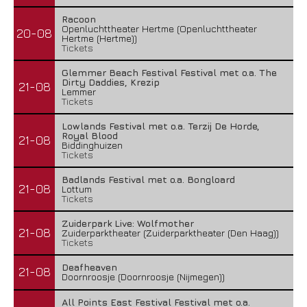
Racoon
Openluchttheater Hertme (Openluchttheater
20-08
Hertme (Hertme))
Tickets
Glemmer Beach Festival Festival met o.a. The
Dirty Daddies, Krezip
21-08
Lemmer
Tickets
Lowlands Festival met o.a. Terzij De Horde,
Royal Blood
21-08
Biddinghuizen
Tickets
Badlands Festival met o.a. Bongloard
21-08
Lottum
Tickets
Zuiderpark Live: Wolfmother
21-08
Zuiderparktheater (Zuiderparktheater (Den Haag))
Tickets
Deafheaven
21-08
Doornroosje (Doornroosje (Nijmegen))
All Points East Festival Festival met o.a.