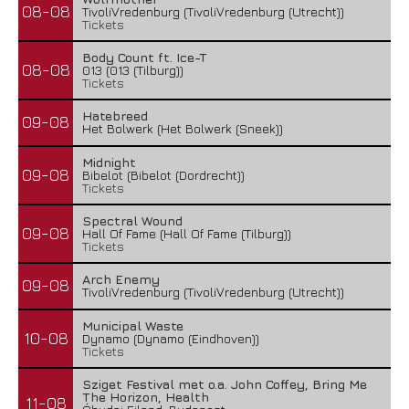
08-08
TivoliVredenburg (TivoliVredenburg (Utrecht))
Tickets
Body Count ft. Ice-T
08-08
013 (013 (Tilburg))
Tickets
Hatebreed
09-08
Het Bolwerk (Het Bolwerk (Sneek))
Midnight
09-08
Bibelot (Bibelot (Dordrecht))
Tickets
Spectral Wound
09-08
Hall Of Fame (Hall Of Fame (Tilburg))
Tickets
Arch Enemy
09-08
TivoliVredenburg (TivoliVredenburg (Utrecht))
Municipal Waste
10-08
Dynamo (Dynamo (Eindhoven))
Tickets
Sziget Festival met o.a. John Coffey, Bring Me
The Horizon, Health
11-08