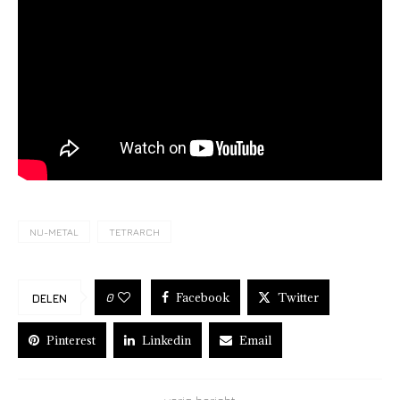
NU-METAL
TETRARCH
Facebook
Twitter
0
DELEN
Pinterest
Linkedin
Email