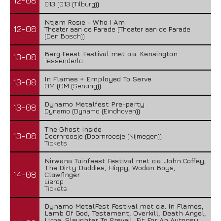
12-08
013 (013 (Tilburg))
Ntjam Rosie - Who I Am
12-08
Theater aan de Parade (Theater aan de Parade
(Den Bosch))
Berg Feest Festival met o.a. Kensington
13-08
Tessenderlo
In Flames + Employed To Serve
13-08
OM (OM (Seraing))
Dynamo Metalfest Pre-party
13-08
Dynamo (Dynamo (Eindhoven))
The Ghost Inside
13-08
Doornroosje (Doornroosje (Nijmegen))
Tickets
Nirwana Tuinfeest Festival met o.a. John Coffey,
The Dirty Daddies, Hiqpy, Wodan Boys,
14-08
Clawfinger
Lierop
Tickets
Dynamo MetalFest Festival met o.a. In Flames,
Lamb Of God, Testament, Overkill, Death Angel,
Urne, Slaughter To Prevail, Fit For An Autopsy,