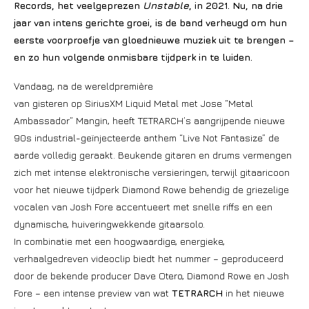
Records, het veelgeprezen
Unstable
, in 2021. Nu, na drie
jaar van intens gerichte groei, is de band verheugd om hun
eerste voorproefje van gloednieuwe muziek uit te brengen –
en zo hun volgende onmisbare tijdperk in te luiden.
Vandaag, na de wereldpremière
van gisteren op SiriusXM Liquid Metal met Jose “Metal
Ambassador” Mangin, heeft TETRARCH’s aangrijpende nieuwe
90s industrial-geïnjecteerde anthem “Live Not Fantasize” de
aarde volledig geraakt. Beukende gitaren en drums vermengen
zich met intense elektronische versieringen, terwijl gitaaricoon
voor het nieuwe tijdperk Diamond Rowe behendig de griezelige
vocalen van Josh Fore accentueert met snelle riffs en een
dynamische, huiveringwekkende gitaarsolo.
In combinatie met een hoogwaardige, energieke,
verhaalgedreven videoclip biedt het nummer – geproduceerd
door de bekende producer Dave Otero, Diamond Rowe en Josh
Fore – een intense preview van wat
TETRARCH
in het nieuwe