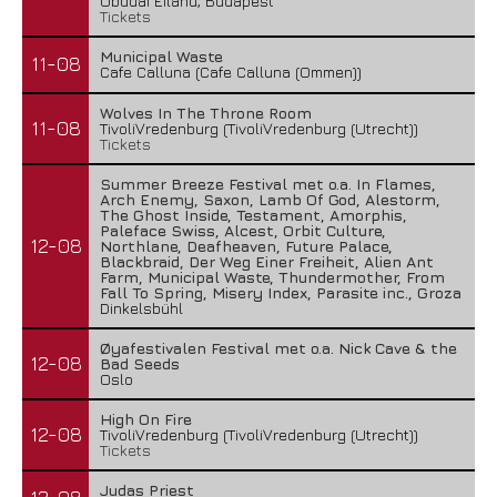
Óbudai Eiland, Budapest
Tickets
Municipal Waste
11-08
Cafe Calluna (Cafe Calluna (Ommen))
Wolves In The Throne Room
11-08
TivoliVredenburg (TivoliVredenburg (Utrecht))
Tickets
Summer Breeze Festival met o.a. In Flames,
Arch Enemy, Saxon, Lamb Of God, Alestorm,
The Ghost Inside, Testament, Amorphis,
Paleface Swiss, Alcest, Orbit Culture,
12-08
Northlane, Deafheaven, Future Palace,
Blackbraid, Der Weg Einer Freiheit, Alien Ant
Farm, Municipal Waste, Thundermother, From
Fall To Spring, Misery Index, Parasite inc., Groza
Dinkelsbühl
Øyafestivalen Festival met o.a. Nick Cave & the
12-08
Bad Seeds
Oslo
High On Fire
12-08
TivoliVredenburg (TivoliVredenburg (Utrecht))
Tickets
Judas Priest