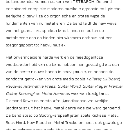
buitenstaander vormen de kern van
TETRARCH
. De band
combineert energieke moderne muzikale agressie en lyrische
eerlijkheid, terwijl ze op organische en trotse wijze de
fundamenten van nu metal eren. De band leidt de new wave
van het genre – ze spreken fans binnen en buiten de
metalscene aan en bieden nieuwkomers enthousiast een
toegangspoort tot heavy muziek.
Het onvermoeibare harde werk en de meedogenloze
vastberadenheid van de band hebben hen gevestigd als een
van de beste nieuwe bands in heavy music, en hebben de
aandacht getrokken van grote media zoals
Pollstar, Billboard,
Revolver, Alternative Press, Guitar World, Guitar Player, Premier
Guitar, Kerrang! en Metal Hammer
, waarvan leadgitarist
Diamond Rowe de eerste Afro-Amerikaanse vrouwelijke
leadgitarist uit het heavy metal genre was die werd genoemd.
De band staat op Spotify-afspeellijsten zoals Kickass Metal,
Rock Hard, New Blood en Metal Tracks en heeft ook geweldige
steun gekregen van Apple Music en hun gebruikers, en is