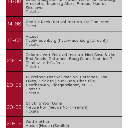
14-08
Amorphis, Insanity Alert, Primus, Necrot
Eindhoven
Tickets
Zeeltje Rock Festival met o.a. Up The Irons
14-08
Deest
Alcest
18-08
TivoliVredenburg (TivoliVredenburg (Utrecht))
Tickets
Cabaret Vert Festival met o.a. Nick Cave & the
Bad Seeds, Deftones, Body Count feat. Ice-T
20-08
Charleville-Mézières
Tickets
Pukkelpop Festival met o.a. Deftones, The
Hives, Stick to your Guns, Chat Pile,
20-08
Deafheaven, Ploegendienst, dEUS
Hasselt
Tickets
Stick To Your Guns
20-08
Nieuwe Nor (Nieuwe Nor (Heerlen))
Tickets
Wolfmother
20-08
Hedon (Hedon (Zwolle))