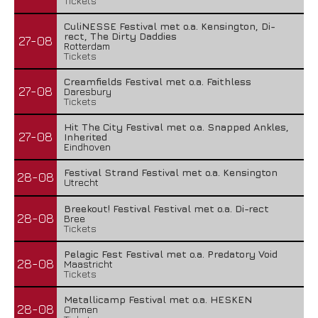
Tickets
CuliNESSE Festival met o.a. Kensington, Di-
rect, The Dirty Daddies
27-08
Rotterdam
Tickets
Creamfields Festival met o.a. Faithless
27-08
Daresbury
Tickets
Hit The City Festival met o.a. Snapped Ankles,
27-08
Inherited
Eindhoven
Festival Strand Festival met o.a. Kensington
28-08
Utrecht
Breekout! Festival Festival met o.a. Di-rect
28-08
Bree
Tickets
Pelagic Fest Festival met o.a. Predatory Void
28-08
Maastricht
Tickets
Metallicamp Festival met o.a. HESKEN
28-08
Ommen