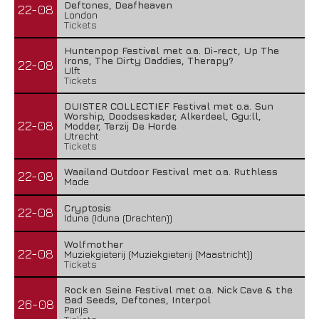
Deftones, Deafheaven
22-08
London
Tickets
Huntenpop Festival met o.a. Di-rect, Up The
Irons, The Dirty Daddies, Therapy?
22-08
Ulft
Tickets
DUISTER COLLECTIEF Festival met o.a. Sun
Worship, Doodseskader, Alkerdeel, Ggu:ll,
22-08
Modder, Terzij De Horde
Utrecht
Tickets
Waailand Outdoor Festival met o.a. Ruthless
22-08
Made
Cryptosis
22-08
Iduna (Iduna (Drachten))
Wolfmother
22-08
Muziekgieterij (Muziekgieterij (Maastricht))
Tickets
Rock en Seine Festival met o.a. Nick Cave & the
Bad Seeds, Deftones, Interpol
26-08
Parijs