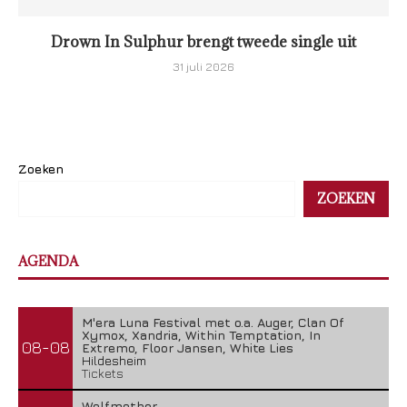
Drown In Sulphur brengt tweede single uit
31 juli 2026
Zoeken
ZOEKEN
AGENDA
M'era Luna Festival met o.a. Auger, Clan Of
Xymox, Xandria, Within Temptation, In
08-08
Extremo, Floor Jansen, White Lies
Hildesheim
Tickets
Wolfmother