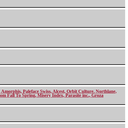
morphis, Paleface Swiss, Alcest, Orbit Culture, Northlane,
m Fall To Spring, Misery Index, Parasite inc., Groza