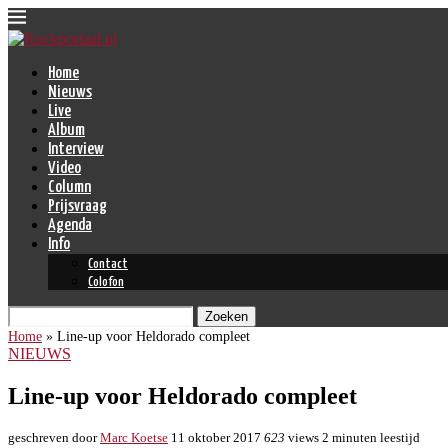
Home
Nieuws
Live
Album
Interview
Video
Column
Prijsvraag
Agenda
Info
Contact
Colofon
Zoeken
Home
»
Line-up voor Heldorado compleet
NIEUWS
Line-up voor Heldorado compleet
geschreven door
Marc Koetse
11 oktober 2017
623
views
2 minuten leestijd