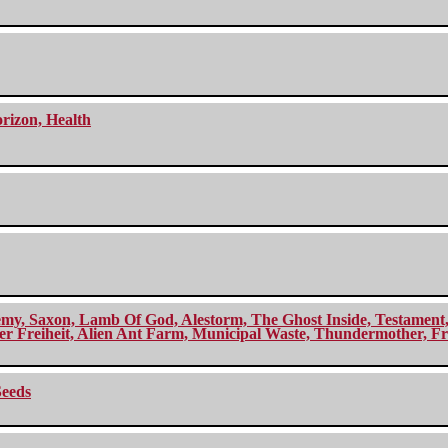
orizon, Health
my, Saxon, Lamb Of God, Alestorm, The Ghost Inside, Testament, A
r Freiheit, Alien Ant Farm, Municipal Waste, Thundermother, Fro
Seeds