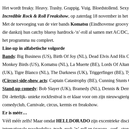
Het wordt freaky. Heavy. Trashy. Grappig. Vuig. Bloedstollend. Se
Incredible Rock & Roll Freakshow
, op zaterdag 18 november in he
Met de toevoeging van de vier bands
Komatsu
(Eindhovense groovy 
die dankzij hun catchy bluesy hardrock-‘n’-roll al samen met AC/DC
het programma nu compleet.
Line-up in alfabetische volgorde
Bands
: Big Business (US), Birth Of Joy (NL), Dead Elvis And Hi
Monkey Birds (US), Komatsu (NL), La Muerte (BE), Lords Of Alta
(UK), Tigre Blanco (NL), The Darkness (UK), Triggerfinger (BE), 
(
Circus) side-show acts
: Captain Catastrophy (BE), Cunning Stunts
Stand-up comedy
: Bob Slayer (UK), Bramedy (NL), Dennis & Denv
Dit -letterlijk- unieke rockfestival is er klaar voor om zijn nieuwsg
comedyclub, Carnivale, circus, kermis en freakshow.
Er is méér…
Véél méér zelfs! Maar omdat
HELLDORADO
zijn excentrieke disc
internationale psychedelica, trash, rock-’n’-roll en (garage-, surf-, 