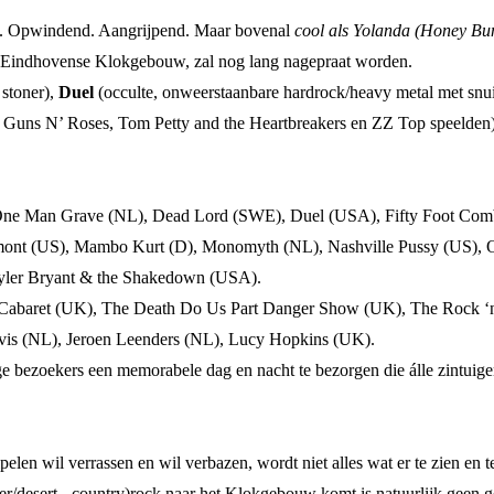
xy. Opwindend. Aangrijpend. Maar bovenal
cool als Yolanda (Honey Bun
t Eindhovense Klokgebouw, zal nog lang nagepraat worden.
stoner),
Duel
(occulte, onweerstaanbare hardrock/heavy metal met snuif
, Guns N’ Roses, Tom Petty and the Heartbreakers en ZZ Top speelden)
s One Man Grave (NL), Dead Lord (SWE), Duel (USA), Fifty Foot Comb
mont (US), Mambo Kurt (D), Monomyth (NL), Nashville Pussy (US),
Tyler Bryant & the Shakedown (USA).
 Cabaret (UK), The Death Do Us Part Danger Show (UK), The Rock ‘n’
is (NL), Jeroen Leenders (NL), Lucy Hopkins (UK).
ierige bezoekers een memorabele dag en nacht te bezorgen die álle zintu
ipelen wil verrassen en wil verbazen, wordt niet alles wat er te zien en 
stoner/desert-, country)rock naar het Klokgebouw komt is natuurlijk gee