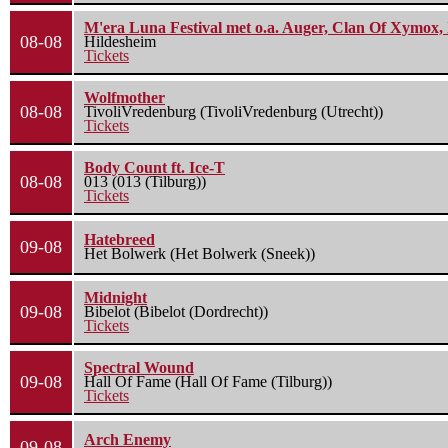
M'era Luna Festival met o.a. Auger, Clan Of Xymox, 
08-08
Hildesheim
Tickets
Wolfmother
08-08
TivoliVredenburg (TivoliVredenburg (Utrecht))
Tickets
Body Count ft. Ice-T
08-08
013 (013 (Tilburg))
Tickets
Hatebreed
09-08
Het Bolwerk (Het Bolwerk (Sneek))
Midnight
09-08
Bibelot (Bibelot (Dordrecht))
Tickets
Spectral Wound
09-08
Hall Of Fame (Hall Of Fame (Tilburg))
Tickets
Arch Enemy
09-08