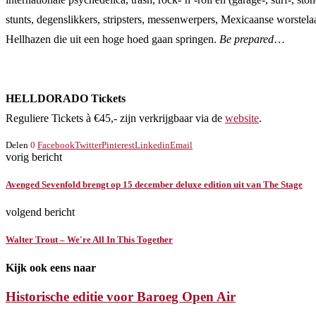
stunts, degenslikkers, stripsters, messenwerpers, Mexicaanse worstel
Hellhazen die uit een hoge hoed gaan springen.
Be prepared
…
​HELLDORADO Tickets
Reguliere Tickets à €45,- zijn verkrijgbaar via de
website
.
Delen
0
Facebook
Twitter
Pinterest
Linkedin
Email
vorig bericht
Avenged Sevenfold brengt op 15 december deluxe edition uit van The Stage
volgend bericht
Walter Trout – We're All In This Together
Kijk ook eens naar
Historische editie voor Baroeg Open Air