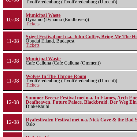
TivoliVredenburg (TivoliVredenburg (Utrecht))
Municipal Waste
10-08
Dynamo (Dynamo (Eindhoven))
Tickets
Sziget Festival met o.a. John Coffey, Bring Me The H
11-08
Óbudai Eiland, Budapest
Tickets
Municipal Waste
11-08
Cafe Calluna (Cafe Calluna (Ommen))
Wolves In The Throne Room
11-08
TivoliVredenburg (TivoliVredenburg (Utrecht))
Tickets
Summer Breeze Festival met o.a. In Flames, Arch Ene
12-08
Deafheaven, Future Palace, Blackbraid, Der Weg Eine
Dinkelsbühl
Øyafestivalen Festival met o.a. Nick Cave & the Bad 
12-08
Oslo