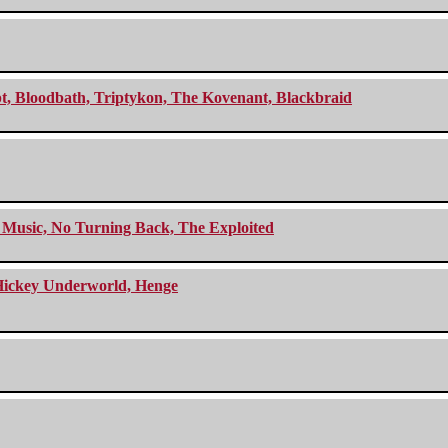
cept, Bloodbath, Triptykon, The Kovenant, Blackbraid
r Music, No Turning Back, The Exploited
e Hickey Underworld, Henge