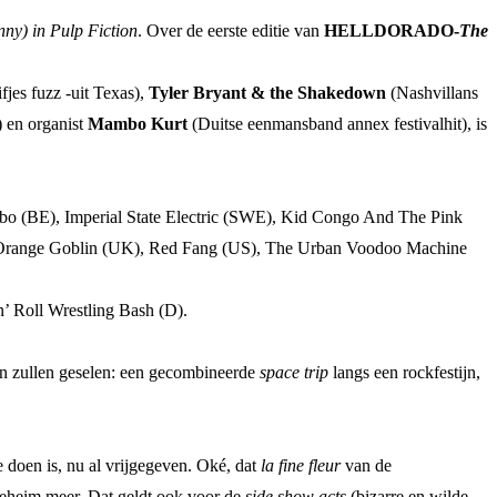
ny) in Pulp Fiction
. Over de eerste editie van
HELLDORADO-
The
jes fuzz -uit Texas),
Tyler Bryant & the Shakedown
(Nashvillans
 en organist
Mambo Kurt
(Duitse eenmansband annex festivalhit), is
o (BE), Imperial State Electric (SWE), Kid Congo And The Pink
 Orange Goblin (UK), Red Fang (US), The Urban Voodoo Machine
 Roll Wrestling Bash (D).
igen zullen geselen: een gecombineerde
space trip
langs een rockfestijn,
te doen is, nu al vrijgegeven. Oké, dat
la fine fleur
van de
n geheim meer. Dat geldt ook voor de
side show acts
(bizarre en wilde