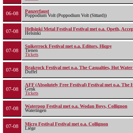
Panzerfaust
06-08
Poppodium Volt (Poppodium Volt (Sittard))
Hellsinki Metal Festival Festival met o.a. Opeth, Ac
07-08
Helsinki
Suikerrock Festival met o.a. Editors, Hiqpy
07-08
Tienen
Tickets
Brakrock Festival met o.a. The Casualties, Hot Wate
07-08
Duffel
AFF (Absolutely Free Festival) Festival met o.a. Th
07-08
Genk
Tickets
Waterpop Festival met o.a. Wodan Boys, Collignon
07-08
Wateringen
Micro Festival Festival met o.a. Collignon
07-08
Liège