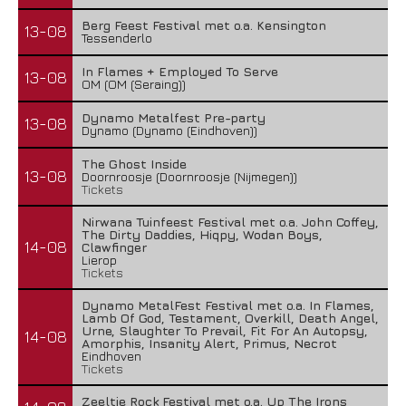
Berg Feest Festival met o.a. Kensington
13-08
Tessenderlo
In Flames + Employed To Serve
13-08
OM (OM (Seraing))
Dynamo Metalfest Pre-party
13-08
Dynamo (Dynamo (Eindhoven))
The Ghost Inside
13-08
Doornroosje (Doornroosje (Nijmegen))
Tickets
Nirwana Tuinfeest Festival met o.a. John Coffey,
The Dirty Daddies, Hiqpy, Wodan Boys,
14-08
Clawfinger
Lierop
Tickets
Dynamo MetalFest Festival met o.a. In Flames,
Lamb Of God, Testament, Overkill, Death Angel,
Urne, Slaughter To Prevail, Fit For An Autopsy,
14-08
Amorphis, Insanity Alert, Primus, Necrot
Eindhoven
Tickets
Zeeltje Rock Festival met o.a. Up The Irons