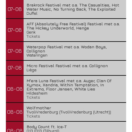
Brakrock Festival met o.a. The Casualties, Hot
07-08
Water Music, No Turning Back, The Exploited
Duffel
AFF (Absolutely Free Festival) Festival met o.a.
The Hickey Underworld, Henge
07-08
Genk
Tickets
Waterpop Festival met o.a. Wodan Boys,
07-08
Collignon
Wateringen
Micro Festival Festival met o.a. Collignon
07-08
Liège
M'era Luna Festival met o.a. Auger, Clan Of
Xymox, Xandria, Within Temptation, In
08-08
Extremo, Floor Jansen, White Lies
Hildesheim
Tickets
Wolfmother
08-08
TivoliVredenburg (TivoliVredenburg (Utrecht))
Tickets
Body Count ft. Ice-T
08-08
013 (013 (Tilburg))