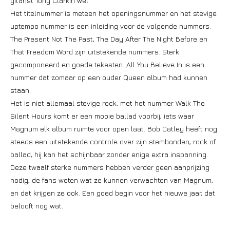
gitarist Tony Clarkin wel.
Het titelnummer is meteen het openingsnummer en het stevige
uptempo nummer is een inleiding voor de volgende nummers.
The Present Not The Past, The Day After The Night Before en
That Freedom Word zijn uitstekende nummers. Sterk
gecomponeerd en goede tekesten. All You Believe In is een
nummer dat zomaar op een ouder Queen album had kunnen
staan.
Het is niet allemaal stevige rock, met het nummer Walk The
Silent Hours komt er een mooie ballad voorbij, iets waar
Magnum elk album ruimte voor open laat. Bob Catley heeft nog
steeds een uitstekende controle over zijn stembanden, rock of
ballad, hij kan het schijnbaar zonder enige extra inspanning.
Deze twaalf sterke nummers hebben verder geen aanprijzing
nodig, de fans weten wat ze kunnen verwachten van Magnum,
en dat krijgen ze ook. Een goed begin voor het nieuwe jaar, dat
belooft nog wat.