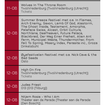
Wolves In The Throne Room
11-08
TivoliVredenburg (TivoliVredenburg (Utrecht))
Tickets
Summer Breeze Festival met o.a. In Flames,
Arch Enemy, Saxon, Lamb Of God, Alestorm,
The Ghost Inside, Testament, Amorphis,
Paleface Swiss, Alcest, Orbit Culture,
12-08
Northlane, Deafheaven, Future Palace,
Blackbraid, Der Weg Einer Freiheit, Alien Ant
Farm, Municipal Waste, Thundermother, From
Fall To Spring, Misery Index, Parasite inc., Groza
Dinkelsbühl
Øyafestivalen Festival met o.a. Nick Cave & the
12-08
Bad Seeds
Oslo
High On Fire
12-08
TivoliVredenburg (TivoliVredenburg (Utrecht))
Tickets
Judas Priest
12-08
013 (013 (Tilburg))
Ntjam Rosie - Who I Am
12-08
Theater aan de Parade (Theater aan de Parade
(Den Bosch))