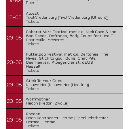
14-08
Deest
Alcest
18-08
TivoliVredenburg (TivoliVredenburg (Utrecht))
Tickets
Cabaret Vert Festival met o.a. Nick Cave & the
Bad Seeds, Deftones, Body Count feat. Ice-T
20-08
Charleville-Mézières
Tickets
Pukkelpop Festival met o.a. Deftones, The
Hives, Stick to your Guns, Chat Pile,
20-08
Deafheaven, Ploegendienst, dEUS
Hasselt
Tickets
Stick To Your Guns
20-08
Nieuwe Nor (Nieuwe Nor (Heerlen))
Tickets
Wolfmother
20-08
Hedon (Hedon (Zwolle))
Racoon
Openluchttheater Hertme (Openluchttheater
20-08
Hertme (Hertme))
Tickets