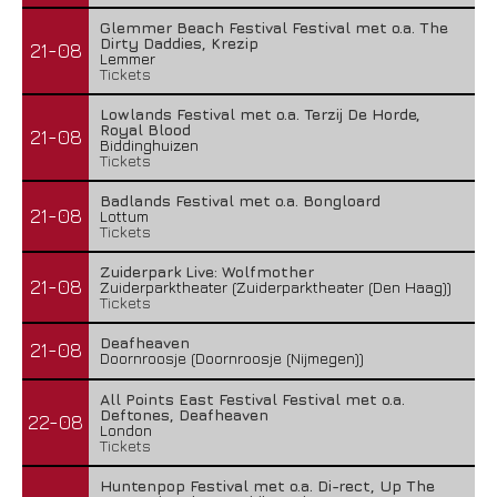
Glemmer Beach Festival Festival met o.a. The
Dirty Daddies, Krezip
21-08
Lemmer
Tickets
Lowlands Festival met o.a. Terzij De Horde,
Royal Blood
21-08
Biddinghuizen
Tickets
Badlands Festival met o.a. Bongloard
21-08
Lottum
Tickets
Zuiderpark Live: Wolfmother
21-08
Zuiderparktheater (Zuiderparktheater (Den Haag))
Tickets
Deafheaven
21-08
Doornroosje (Doornroosje (Nijmegen))
All Points East Festival Festival met o.a.
Deftones, Deafheaven
22-08
London
Tickets
Huntenpop Festival met o.a. Di-rect, Up The