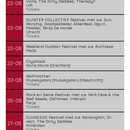
Irons, The Dirty Daddies, Therapy?
22-08
Ulft
Tickets
DUISTER COLLECTIEF Festival met o.a. Sun
Worship, Doodseskader, Alkerdeel, Ggu:ll,
22-08
Modder, Terzij De Horde
Utrecht
Tickets
Waailand Outdoor Festival met o.a. Ruthless
22-08
Made
Cryptosis
22-08
Iduna (Iduna (Drachten))
Wolfmother
22-08
Muziekgieterij (Muziekgieterij (Maastricht))
Tickets
Rock en Seine Festival met o.a. Nick Cave & the
Bad Seeds, Deftones, Interpol
26-08
Parijs
Tickets
CuliNESSE Festival met o.a. Kensington, Di-
rect, The Dirty Daddies
27-08
Rotterdam
Tickets