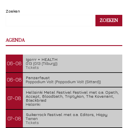
Zoeken
ZOEKEN
AGENDA
Igorrr + HEALTH
06-08
013 (013 (Tilburg))
Tickets
Panzerfaust
06-08
Poppodium Volt (Poppodium Volt (Sittard))
Hellsinki Metal Festival Festival met o.a. Opeth,
Accept, Bloodbath, Triptykon, The Kovenant,
07-08
Blackbraid
Helsinki
Suikerrock Festival met o.a. Editors, Hiqpy
07-08
Tienen
Tickets