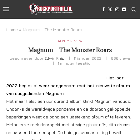
Home
»
Magnum – The Monster Roars
ALBUM REVIEW
Magnum – The Monster Roars
geschreven door
Edwin Knip
11 januari 2022
836
views
1 minuten leestijd
Het jaar
2022 begint al weer aangenaam met het nieuwste album
van oudgedienden Magnum.
Met maar liefst een uur durend album klinkt Magnum vanouds.
Ondanks de wereldwijde pandemie en de daaraan gekoppelde
beperkingen weet de band een uitstekend album af te leveren.
Melodieuze rock doorspekt met stevige gitaar riffs, dito drums
en passend toetsenspel. De huidige samenstelling bevalt