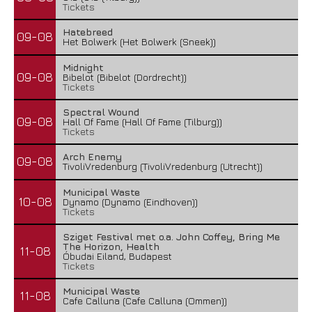
Tickets
Hatebreed
09-08
Het Bolwerk (Het Bolwerk (Sneek))
Midnight
09-08
Bibelot (Bibelot (Dordrecht))
Tickets
Spectral Wound
09-08
Hall Of Fame (Hall Of Fame (Tilburg))
Tickets
Arch Enemy
09-08
TivoliVredenburg (TivoliVredenburg (Utrecht))
Municipal Waste
10-08
Dynamo (Dynamo (Eindhoven))
Tickets
Sziget Festival met o.a. John Coffey, Bring Me
The Horizon, Health
11-08
Óbudai Eiland, Budapest
Tickets
Municipal Waste
11-08
Cafe Calluna (Cafe Calluna (Ommen))