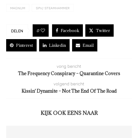
MAGNUM
SPV/ STEAMHAMMER
Facebook
Twitter
0
DELEN
Pinterest
Linkedin
Email
vorig bericht
The Frequency Conspiracy – Quarantine Covers
volgend bericht
Kissin' Dynamite – Not The End Of The Road
KIJK OOK EENS NAAR