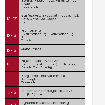
Spring, Misery Index, Parasite inc.,
Groza
Dinkelsbühl
Øyafestivalen Festival met o.a. Nick
12-08
Cave & the Bad Seeds
Oslo
High On Fire
TivoliVredenburg (TivoliVredenburg
12-08
(Utrecht))
Tickets
Judas Priest
12-08
013 (013 (Tilburg))
Ntjam Rosie - Who I Am
12-08
Theater aan de Parade (Theater aan de
Parade (Den Bosch))
Berg Feest Festival met o.a.
13-08
Kensington
Tessenderlo
In Flames + Employed To Serve
13-08
OM (OM (Seraing))
Dynamo Metalfest Pre-party
13-08