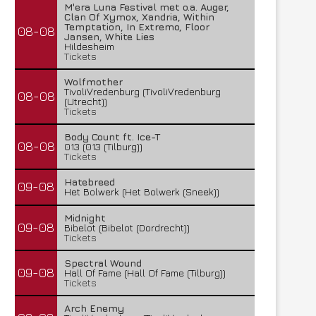
M'era Luna Festival met o.a. Auger,
Clan Of Xymox, Xandria, Within
Temptation, In Extremo, Floor
08-08
Jansen, White Lies
Hildesheim
Tickets
Wolfmother
TivoliVredenburg (TivoliVredenburg
08-08
(Utrecht))
Tickets
Body Count ft. Ice-T
08-08
013 (013 (Tilburg))
Tickets
Hatebreed
09-08
Het Bolwerk (Het Bolwerk (Sneek))
Midnight
09-08
Bibelot (Bibelot (Dordrecht))
Tickets
Spectral Wound
Lunatic Soul – Transition II
Boneripper – Radiant In
09-08
Hall Of Fame (Hall Of Fame (Tilburg))
Tickets
29 juli 2026
27 juli 2026
Arch Enemy