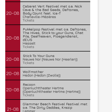
Cabaret Vert Festival met o.a. Nick
Cave & the Bad Seeds, Deftones,
20-08
Body Count feat. Ice-T
Charleville-Mézières
Tickets
Pukkelpop Festival met o.a. Deftones,
The Hives, Stick to your Guns, Chat
Pile, Deafheaven, Ploegendienst,
20-08
dEUS
Hasselt
Tickets
Stick To Your Guns
20-08
Nieuwe Nor (Nieuwe Nor (Heerlen))
Tickets
Wolfmother
20-08
Hedon (Hedon (Zwolle))
Racoon
Openluchttheater Hertme
20-08
(Openluchttheater Hertme (Hertme))
Tickets
Glemmer Beach Festival Festival met
o.a. The Dirty Daddies, Krezip
21-08
Lemmer