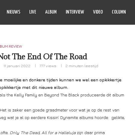
NIEUWS
LIVE
ALBUM
INTERVIEW
VIDEO
COLUMN
BUM REVIEW
 Not The End Of The Road
11 januari 2022
777
views
2 minuten leestijd
e moeilijke en donkere tijden kunnen we wel een opkikkertje
opkikkertje met dit nieuwe album.
 als the Kelly Family en Beyond The Black produceerde dit album
 Het is zeker een goede graadmeter voor wat je op de rest van
elweg wat je al op eerdere Kissin’ Dynamite albums hoorde: gelikte,
ofte.
Only The Dead
,
All for a Halleluja
zijn daar prima