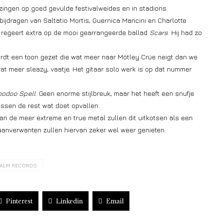
ingen op goed gevulde festivalweides en in stadions.
ijdragen van Saltatio Mortis, Guernica Mancini en Charlotte
 regeert extra op de mooi gearrangeerde ballad
Scars
. Hij had zo
rdt een toon gezet die wat meer naar Mötley Crüe neigt dan we
wat meer sleazy, vaatje. Het gitaar solo werk is op dat nummer
oodoo Spell
. Geen enorme stijlbreuk, maar het heeft een snufje
ussen de rest wat doet opvallen.
van de meer extreme en true metal zullen dit uitkotsen als een
aanverwanten zullen hiervan zeker wel weer genieten.
ALM RECORDS
Pinterest
Linkedin
Email