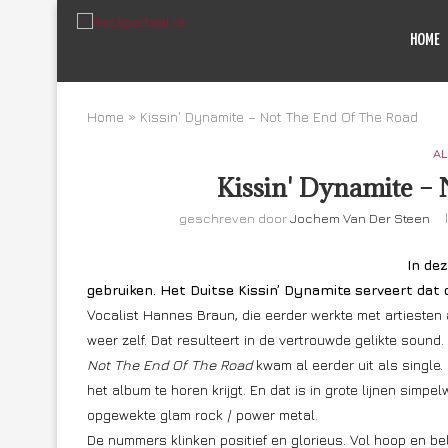
HOME
Home
»
Kissin' Dynamite – Not The End Of The Road
AL
Kissin' Dynamite –
geschreven door
Jochem Van Der Steen
In dez
gebruiken. Het Duitse Kissin’ Dynamite serveert dat 
Vocalist Hannes Braun, die eerder werkte met artiesten
weer zelf. Dat resulteert in de vertrouwde gelikte sound.
Not The End Of The Road
kwam al eerder uit als single.
het album te horen krijgt. En dat is in grote lijnen simp
opgewekte glam rock / power metal.
De nummers klinken positief en glorieus. Vol hoop en bel