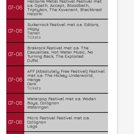
Hellsinki Metal Festival Festival met
o.a. Opeth, Accept, Bloodbath,
07-08
Triptykon, The Kovenant, Blackbraid
Helsinki
Suikerrock Festival met o.a. Editors,
Hiqpy
07-08
Tienen
Tickets
Brakrock Festival met o.a. The
Casualties, Hot Water Music, No
07-08
Turning Back, The Exploited
Duffel
AFF (Absolutely Free Festival) Festival
met o.a. The Hickey Underworld,
07-08
Henge
Genk
Tickets
Waterpop Festival met o.a. Wodan
07-08
Boys, Collignon
Wateringen
Micro Festival Festival met o.a.
07-08
Collignon
Liège