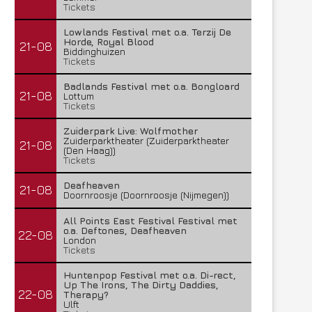
Tickets
Lowlands Festival met o.a. Terzij De
Horde, Royal Blood
21-08
Biddinghuizen
Tickets
Badlands Festival met o.a. Bongloard
21-08
Lottum
Tickets
Zuiderpark Live: Wolfmother
Zuiderparktheater (Zuiderparktheater
21-08
(Den Haag))
Tickets
Deafheaven
21-08
Doornroosje (Doornroosje (Nijmegen))
All Points East Festival Festival met
o.a. Deftones, Deafheaven
22-08
London
Tickets
Huntenpop Festival met o.a. Di-rect,
Up The Irons, The Dirty Daddies,
22-08
Therapy?
Ulft