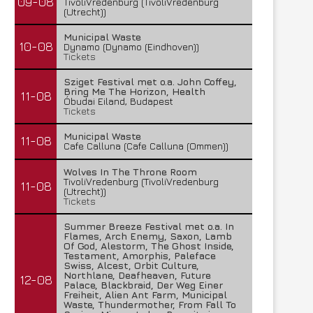
09-08
TivoliVredenburg (TivoliVredenburg
(Utrecht))
Municipal Waste
10-08
Dynamo (Dynamo (Eindhoven))
Tickets
Sziget Festival met o.a. John Coffey,
Bring Me The Horizon, Health
11-08
Óbudai Eiland, Budapest
Tickets
Municipal Waste
11-08
Cafe Calluna (Cafe Calluna (Ommen))
Wolves In The Throne Room
TivoliVredenburg (TivoliVredenburg
11-08
(Utrecht))
Tickets
Summer Breeze Festival met o.a. In
Flames, Arch Enemy, Saxon, Lamb
Of God, Alestorm, The Ghost Inside,
Testament, Amorphis, Paleface
Swiss, Alcest, Orbit Culture,
Northlane, Deafheaven, Future
12-08
Palace, Blackbraid, Der Weg Einer
Freiheit, Alien Ant Farm, Municipal
Waste, Thundermother, From Fall To