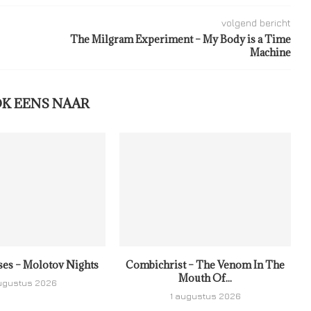
volgend bericht
The Milgram Experiment – My Body is a Time
Machine
OK EENS NAAR
ses – Molotov Nights
Combichrist – The Venom In The
Mouth Of...
ugustus 2026
1 augustus 2026