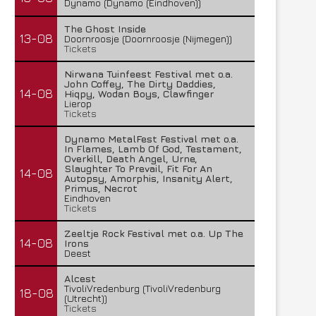
Dynamo (Dynamo (Eindhoven))
The Ghost Inside
13-08
Doornroosje (Doornroosje (Nijmegen))
Tickets
Nirwana Tuinfeest Festival met o.a.
John Coffey, The Dirty Daddies,
14-08
Hiqpy, Wodan Boys, Clawfinger
Lierop
Tickets
Dynamo MetalFest Festival met o.a.
In Flames, Lamb Of God, Testament,
Overkill, Death Angel, Urne,
Slaughter To Prevail, Fit For An
14-08
Autopsy, Amorphis, Insanity Alert,
Primus, Necrot
Eindhoven
Tickets
Zeeltje Rock Festival met o.a. Up The
14-08
Irons
Deest
Alcest
TivoliVredenburg (TivoliVredenburg
18-08
(Utrecht))
Tickets