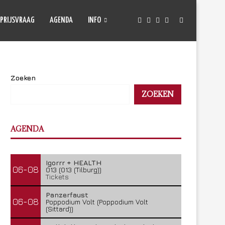
PRIJSVRAAG
AGENDA
INFO
Zoeken
ZOEKEN
AGENDA
Igorrr + HEALTH
06-08
013 (013 (Tilburg))
Tickets
Panzerfaust
06-08
Poppodium Volt (Poppodium Volt
(Sittard))