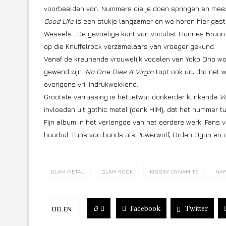
voorbeelden van. Nummers die je doen springen en meez
Good Life
is een stukje langzamer en we horen hier gastb
Wessels . De gevoelige kant van vocalist Hannes Braun
op die Knuffelrock verzamelaars van vroeger gekund.
Vanaf de kreunende vrouwelijk vocalen van Yoko Ono wo
gewend zijn.
No One Dies A Virgin
tapt ook uit, dat net 
overigens vrij indrukwekkend.
Grootste verrassing is het ietwat donkerder klinkende
V
invloeden uit gothic metal (denk HIM), dat het nummer t
Fijn album in het verlengde van het eerdere werk. Fans 
haarbal. Fans van bands als Powerwolf, Orden Ogan en 
GLAM METAL
GLAM ROCK
KISSIN' DYNAMITE
NAP
Facebook
Twitter
0
DELEN