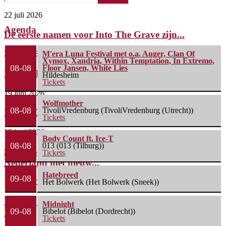
22 juli 2026
Agenda
De eerste namen voor Into The Grave zijn...
2 juli 2026
M'era Luna Festival met o.a. Auger, Clan Of
Xymox, Xandria, Within Temptation, In Extremo,
08-08
Floor Jansen, White Lies
FleXanT – Bloody Photographer
Hildesheim
Tickets
19 juni 2026
Wolfmother
08-08
TivoliVredenburg (TivoliVredenburg (Utrecht))
MagnaCult stopt
Tickets
13 juni 2026
Body Count ft. Ice-T
08-08
013 (013 (Tilburg))
Spacerocklegende Hawkwind keert terug naar
Tickets
Nederland met nieuw...
Hatebreed
09-08
Het Bolwerk (Het Bolwerk (Sneek))
13 juni 2026
Line-up compleet: Cân Bardd, Illumishade en Leah
Midnight
09-08
Bibelot (Bibelot (Dordrecht))
Rye...
Tickets