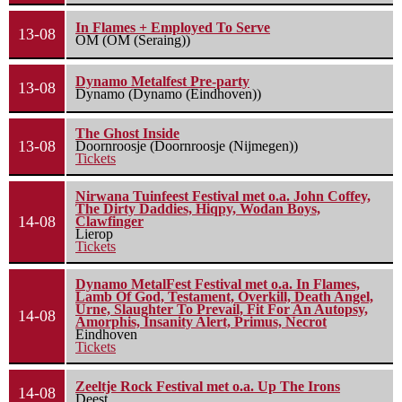
In Flames + Employed To Serve
13-08
OM (OM (Seraing))
Dynamo Metalfest Pre-party
13-08
Dynamo (Dynamo (Eindhoven))
The Ghost Inside
13-08
Doornroosje (Doornroosje (Nijmegen))
Tickets
Nirwana Tuinfeest Festival met o.a. John Coffey,
The Dirty Daddies, Hiqpy, Wodan Boys,
14-08
Clawfinger
Lierop
Tickets
Dynamo MetalFest Festival met o.a. In Flames,
Lamb Of God, Testament, Overkill, Death Angel,
Urne, Slaughter To Prevail, Fit For An Autopsy,
14-08
Amorphis, Insanity Alert, Primus, Necrot
Eindhoven
Tickets
Zeeltje Rock Festival met o.a. Up The Irons
14-08
Deest