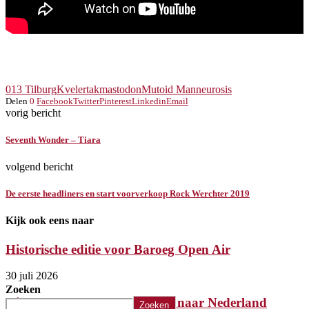
013 Tilburg
Kvelertak
mastodon
Mutoid Man
neurosis
Delen
0
Facebook
Twitter
Pinterest
Linkedin
Email
vorig bericht
Seventh Wonder – Tiara
volgend bericht
De eerste headliners en start voorverkoop Rock Werchter 2019
Kijk ook eens naar
Historische editie voor Baroeg Open Air
30 juli 2026
Zoeken
Killer komt met laatste album naar Nederland
Zoeken