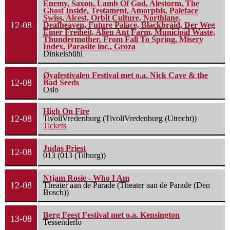
Enemy, Saxon, Lamb Of God, Alestorm, The
Ghost Inside, Testament, Amorphis, Paleface
Swiss, Alcest, Orbit Culture, Northlane,
12-08
Deafheaven, Future Palace, Blackbraid, Der Weg
Einer Freiheit, Alien Ant Farm, Municipal Waste,
Thundermother, From Fall To Spring, Misery
Index, Parasite inc., Groza
Dinkelsbühl
Øyafestivalen Festival met o.a. Nick Cave & the
12-08
Bad Seeds
Oslo
High On Fire
12-08
TivoliVredenburg (TivoliVredenburg (Utrecht))
Tickets
Judas Priest
12-08
013 (013 (Tilburg))
Ntjam Rosie - Who I Am
12-08
Theater aan de Parade (Theater aan de Parade (Den
Bosch))
Berg Feest Festival met o.a. Kensington
13-08
Tessenderlo