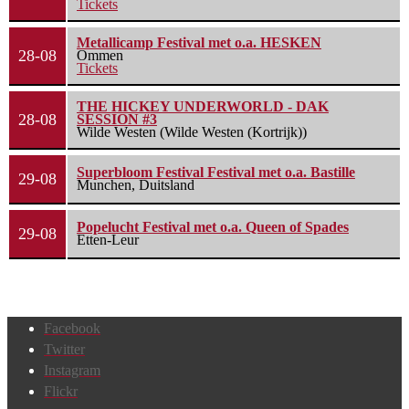
Tickets
Metallicamp Festival met o.a. HESKEN
28-08
Ommen
Tickets
THE HICKEY UNDERWORLD - DAK
28-08
SESSION #3
Wilde Westen (Wilde Westen (Kortrijk))
Superbloom Festival Festival met o.a. Bastille
29-08
Munchen, Duitsland
Popelucht Festival met o.a. Queen of Spades
29-08
Etten-Leur
Facebook
Twitter
Instagram
Flickr