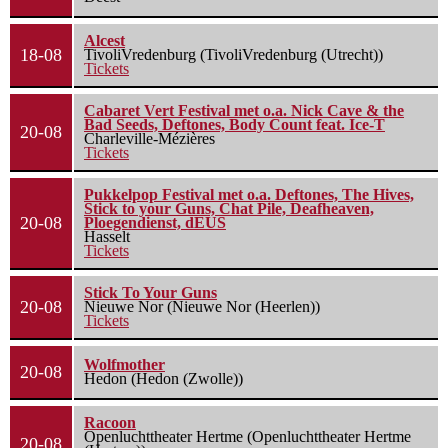
Alcest
18-08
TivoliVredenburg (TivoliVredenburg (Utrecht))
Tickets
Cabaret Vert Festival met o.a. Nick Cave & the
Bad Seeds, Deftones, Body Count feat. Ice-T
20-08
Charleville-Mézières
Tickets
Pukkelpop Festival met o.a. Deftones, The Hives,
Stick to your Guns, Chat Pile, Deafheaven,
20-08
Ploegendienst, dEUS
Hasselt
Tickets
Stick To Your Guns
20-08
Nieuwe Nor (Nieuwe Nor (Heerlen))
Tickets
Wolfmother
20-08
Hedon (Hedon (Zwolle))
Racoon
Openluchttheater Hertme (Openluchttheater Hertme
20-08