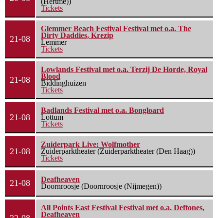
(Hertme))
Tickets
Glemmer Beach Festival Festival met o.a. The
Dirty Daddies, Krezip
21-08
Lemmer
Tickets
Lowlands Festival met o.a. Terzij De Horde, Royal
Blood
21-08
Biddinghuizen
Tickets
Badlands Festival met o.a. Bongloard
21-08
Lottum
Tickets
Zuiderpark Live: Wolfmother
21-08
Zuiderparktheater (Zuiderparktheater (Den Haag))
Tickets
Deafheaven
21-08
Doornroosje (Doornroosje (Nijmegen))
All Points East Festival Festival met o.a. Deftones,
Deafheaven