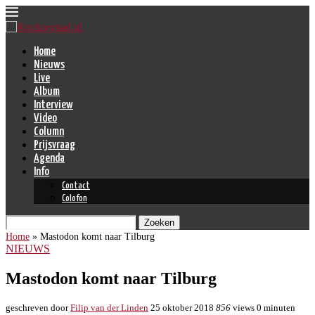
Home
Nieuws
Live
Album
Interview
Video
Column
Prijsvraag
Agenda
Info
Contact
Colofon
Zoeken
Home
»
Mastodon komt naar Tilburg
NIEUWS
Mastodon komt naar Tilburg
geschreven door
Filip van der Linden
25 oktober 2018
856
views
0 minuten