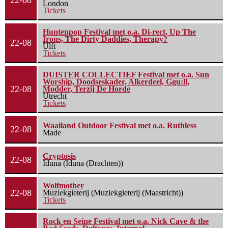
22-08
London
Tickets
Huntenpop Festival met o.a. Di-rect, Up The
Irons, The Dirty Daddies, Therapy?
22-08
Ulft
Tickets
DUISTER COLLECTIEF Festival met o.a. Sun
Worship, Doodseskader, Alkerdeel, Ggu:ll,
22-08
Modder, Terzij De Horde
Utrecht
Tickets
Waailand Outdoor Festival met o.a. Ruthless
22-08
Made
Cryptosis
22-08
Iduna (Iduna (Drachten))
Wolfmother
22-08
Muziekgieterij (Muziekgieterij (Maastricht))
Tickets
Rock en Seine Festival met o.a. Nick Cave & the