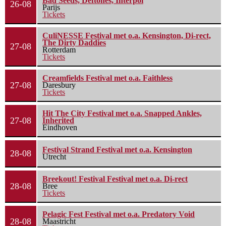
Bad Seeds, Deftones, Interpol
26-08
Parijs
Tickets
CuliNESSE Festival met o.a. Kensington, Di-rect,
The Dirty Daddies
27-08
Rotterdam
Tickets
Creamfields Festival met o.a. Faithless
27-08
Daresbury
Tickets
Hit The City Festival met o.a. Snapped Ankles,
27-08
Inherited
Eindhoven
Festival Strand Festival met o.a. Kensington
28-08
Utrecht
Breekout! Festival Festival met o.a. Di-rect
28-08
Bree
Tickets
Pelagic Fest Festival met o.a. Predatory Void
28-08
Maastricht