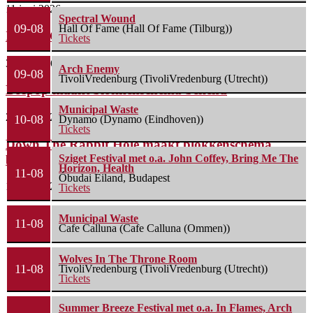
11 juni 2026
Spectral Wound
09-08
Hall Of Fame (Hall Of Fame (Tilburg))
Instant Crowdfundingshow voor Labasheeda
Tickets
3 juni 2026
Arch Enemy
09-08
TivoliVredenburg (TivoliVredenburg (Utrecht))
Bospop maakt blokkenschema bekend
Municipal Waste
27 mei 2026
10-08
Dynamo (Dynamo (Eindhoven))
Tickets
Down The Rabbit Hole maakt blokkenschema
bekend
Sziget Festival met o.a. John Coffey, Bring Me The
Horizon, Health
11-08
Óbudai Eiland, Budapest
18 mei 2026
Tickets
Municipal Waste
11-08
Cafe Calluna (Cafe Calluna (Ommen))
Wolves In The Throne Room
11-08
TivoliVredenburg (TivoliVredenburg (Utrecht))
Tickets
Summer Breeze Festival met o.a. In Flames, Arch