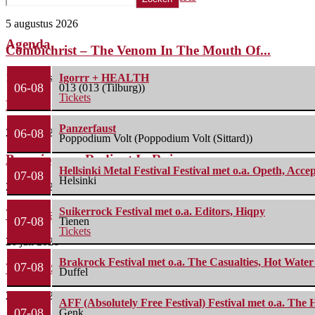
5 augustus 2026
Agenda
Combichrist – The Venom In The Mouth Of...
1 augustus 2026
Igorrr + HEALTH
06-08
013 (013 (Tilburg))
Tickets
Lunatic Soul – Transition II
Panzerfaust
29 juli 2026
06-08
Poppodium Volt (Poppodium Volt (Sittard))
Boneripper – Radiant In Ruin
Hellsinki Metal Festival Festival met o.a. Opeth, Ac
07-08
Helsinki
27 juli 2026
Suikerrock Festival met o.a. Editors, Hiqpy
Waterparks – Jinx
07-08
Tienen
Tickets
26 juli 2026
Brakrock Festival met o.a. The Casualties, Hot Wate
07-08
Wailin’ Storms – The Arsonist
Duffel
26 juli 2026
AFF (Absolutely Free Festival) Festival met o.a. Th
07-08
Genk