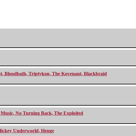
cept, Bloodbath, Triptykon, The Kovenant, Blackbraid
r Music, No Turning Back, The Exploited
e Hickey Underworld, Henge