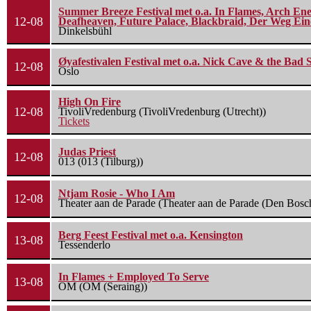
Summer Breeze Festival met o.a. In Flames, Arch Ene
12-08
Deafheaven, Future Palace, Blackbraid, Der Weg Eine
Dinkelsbühl
Øyafestivalen Festival met o.a. Nick Cave & the Bad 
12-08
Oslo
High On Fire
12-08
TivoliVredenburg (TivoliVredenburg (Utrecht))
Tickets
Judas Priest
12-08
013 (013 (Tilburg))
Ntjam Rosie - Who I Am
12-08
Theater aan de Parade (Theater aan de Parade (Den Bosc
Berg Feest Festival met o.a. Kensington
13-08
Tessenderlo
In Flames + Employed To Serve
13-08
OM (OM (Seraing))