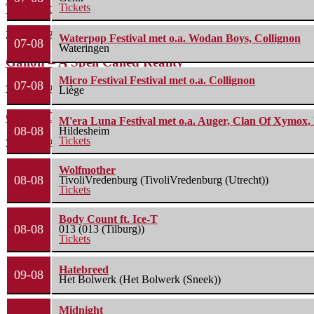
The Fifth Alliance – Stenahoria
Tickets
22 juli 2026
Waterpop Festival met o.a. Wodan Boys, Collignon
07-08
Wateringen
Gallon – A Spell Called Reality
Micro Festival Festival met o.a. Collignon
07-08
22 juli 2026
Liège
Green Carnation – A Dark Poem II: Sanguis
M'era Luna Festival met o.a. Auger, Clan Of Xymox, 
08-08
Hildesheim
Tickets
20 juli 2026
Wolfmother
08-08
TivoliVredenburg (TivoliVredenburg (Utrecht))
Tickets
Body Count ft. Ice-T
08-08
013 (013 (Tilburg))
Tickets
Hatebreed
09-08
Het Bolwerk (Het Bolwerk (Sneek))
Midnight