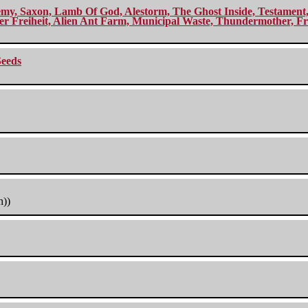
my, Saxon, Lamb Of God, Alestorm, The Ghost Inside, Testament, A
r Freiheit, Alien Ant Farm, Municipal Waste, Thundermother, Fro
Seeds
h))