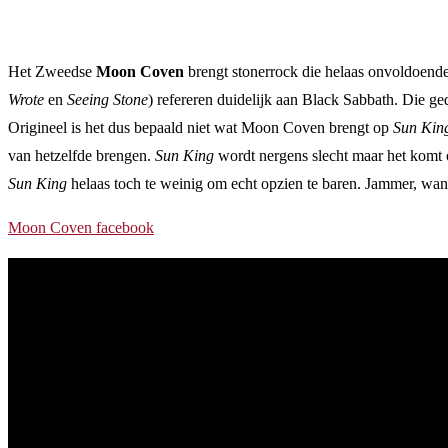
Het Zweedse
Moon Coven
brengt stonerrock die helaas onvoldoende 
Wrote
en
Seeing Stone
) refereren duidelijk aan Black Sabbath. Die ge
Origineel is het dus bepaald niet wat Moon Coven brengt op
Sun Kin
van hetzelfde brengen.
Sun King
wordt nergens slecht maar het komt o
Sun King
helaas toch te weinig om echt opzien te baren. Jammer, want d
Moon Coven facebook