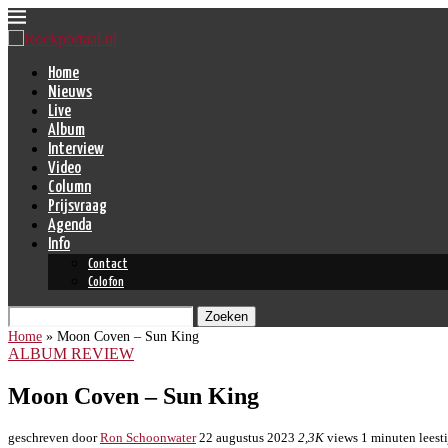
Home
Nieuws
Live
Album
Interview
Video
Column
Prijsvraag
Agenda
Info
Contact
Colofon
Zoeken
Home
»
Moon Coven – Sun King
ALBUM REVIEW
Moon Coven – Sun King
geschreven door
Ron Schoonwater
22 augustus 2023
2,3K
views
1 minuten leest