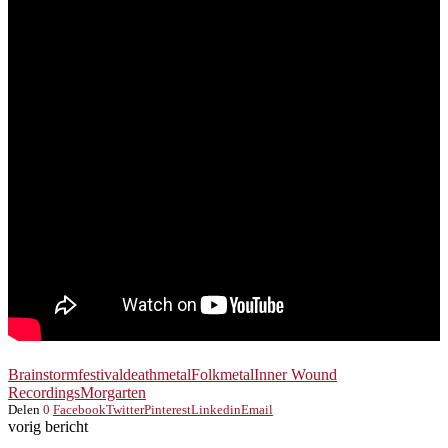
Brainstormfestival
deathmetal
Folkmetal
Inner Wound
Recordings
Morgarten
Delen
0
Facebook
Twitter
Pinterest
Linkedin
Email
vorig bericht