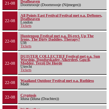
Deafheaven
21-08
Doornroosje (Doornroosje (Nijmegen))
All Points East Festival Festival met o.a. Deftones,
Deafheaven
22-08
London
Tickets
Huntenpop Festival met o.a. Di-rect, Up The
Irons, The Dirty Daddies, Therapy?
22-08
Ulft
Tickets
DUISTER COLLECTIEF Festival met o.a. Sun
Worship, Doodseskader, Alkerdeel, Ggu:ll,
22-08
Modder, Terzij De Horde
Utrecht
Tickets
Waailand Outdoor Festival met o.a. Ruthless
22-08
Made
Cryptosis
22-08
Iduna (Iduna (Drachten))