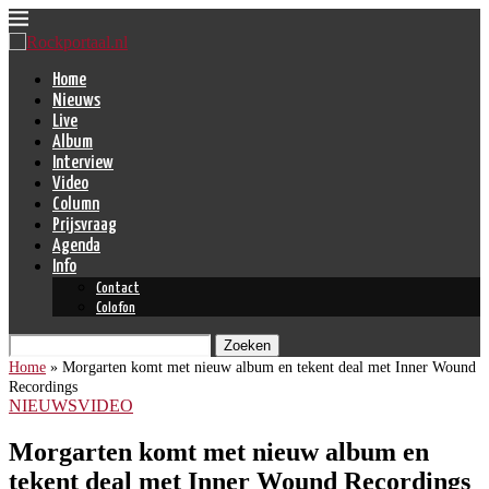
Home
Nieuws
Live
Album
Interview
Video
Column
Prijsvraag
Agenda
Info
Contact
Colofon
Zoeken
Home
»
Morgarten komt met nieuw album en tekent deal met Inner Wound
Recordings
NIEUWS
VIDEO
Morgarten komt met nieuw album en
tekent deal met Inner Wound Recordings