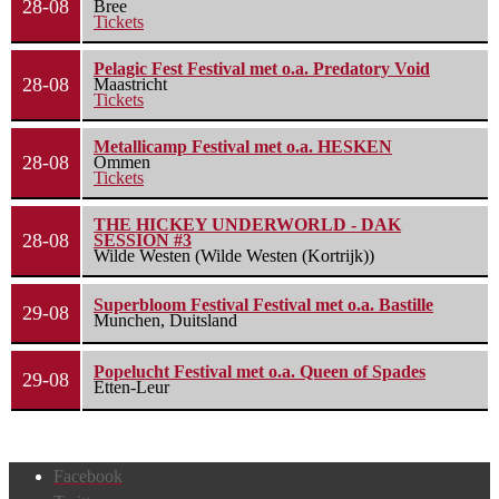
28-08
Bree
Tickets
Pelagic Fest Festival met o.a. Predatory Void
28-08
Maastricht
Tickets
Metallicamp Festival met o.a. HESKEN
28-08
Ommen
Tickets
THE HICKEY UNDERWORLD - DAK
28-08
SESSION #3
Wilde Westen (Wilde Westen (Kortrijk))
Superbloom Festival Festival met o.a. Bastille
29-08
Munchen, Duitsland
Popelucht Festival met o.a. Queen of Spades
29-08
Etten-Leur
Facebook