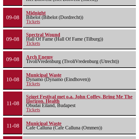
Midnight
09-08
Bibelot (Bibelot (Dordrecht))
Tickets
Spectral Wound
09-08
Hall Of Fame (Hall Of Fame (Tilburg))
Tickets
Arch Enemy
09-08
TivoliVredenburg (TivoliVredenburg (Utrecht))
Municipal Waste
10-08
Dynamo (Dynamo (Eindhoven))
Tickets
Sziget Festival met o.a. John Coffey, Bring Me The
Horizon, Health
11-08
Óbudai Eiland, Budapest
Tickets
Municipal Waste
11-08
Cafe Calluna (Cafe Calluna (Ommen))