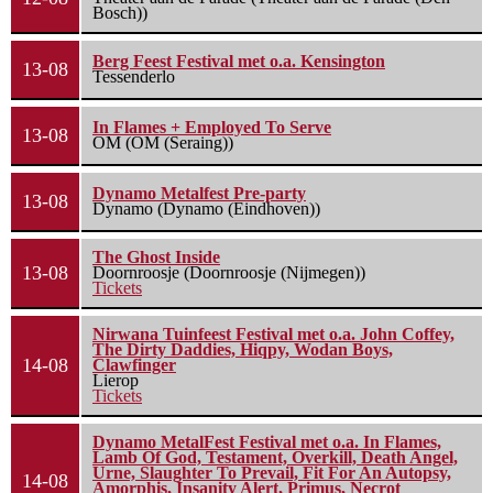
Bosch))
Berg Feest Festival met o.a. Kensington
13-08
Tessenderlo
In Flames + Employed To Serve
13-08
OM (OM (Seraing))
Dynamo Metalfest Pre-party
13-08
Dynamo (Dynamo (Eindhoven))
The Ghost Inside
13-08
Doornroosje (Doornroosje (Nijmegen))
Tickets
Nirwana Tuinfeest Festival met o.a. John Coffey,
The Dirty Daddies, Hiqpy, Wodan Boys,
14-08
Clawfinger
Lierop
Tickets
Dynamo MetalFest Festival met o.a. In Flames,
Lamb Of God, Testament, Overkill, Death Angel,
Urne, Slaughter To Prevail, Fit For An Autopsy,
14-08
Amorphis, Insanity Alert, Primus, Necrot