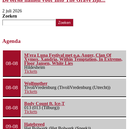
2 juli 2026
Zoeken
Zoeken
Agenda
M'era Luna Festival met o.a. Auger, Clan Of
Xymox, Xandria, Within Temptation, In Extremo,
08-08
Floor Jansen, White Lies
Hildesheim
Tickets
Wolfmother
08-08
TivoliVredenburg (TivoliVredenburg (Utrecht))
Tickets
Body Count ft. Ice-T
08-08
013 (013 (Tilburg))
Tickets
Hatebreed
09-08
Het Bolwerk (Het Bolwerk (Sneek))