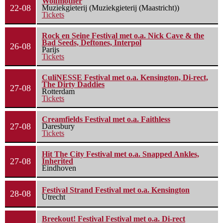
Wolfmother
22-08
Muziekgieterij (Muziekgieterij (Maastricht))
Tickets
Rock en Seine Festival met o.a. Nick Cave & the
Bad Seeds, Deftones, Interpol
26-08
Parijs
Tickets
CuliNESSE Festival met o.a. Kensington, Di-rect,
The Dirty Daddies
27-08
Rotterdam
Tickets
Creamfields Festival met o.a. Faithless
27-08
Daresbury
Tickets
Hit The City Festival met o.a. Snapped Ankles,
27-08
Inherited
Eindhoven
Festival Strand Festival met o.a. Kensington
28-08
Utrecht
Breekout! Festival Festival met o.a. Di-rect