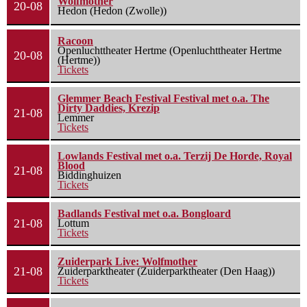
Wolfmother
20-08
Hedon (Hedon (Zwolle))
Racoon
Openluchttheater Hertme (Openluchttheater Hertme
20-08
(Hertme))
Tickets
Glemmer Beach Festival Festival met o.a. The
Dirty Daddies, Krezip
21-08
Lemmer
Tickets
Lowlands Festival met o.a. Terzij De Horde, Royal
Blood
21-08
Biddinghuizen
Tickets
Badlands Festival met o.a. Bongloard
21-08
Lottum
Tickets
Zuiderpark Live: Wolfmother
21-08
Zuiderparktheater (Zuiderparktheater (Den Haag))
Tickets