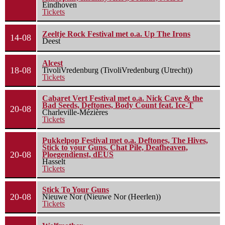
Eindhoven
Tickets
Zeeltje Rock Festival met o.a. Up The Irons
14-08
Deest
Alcest
18-08
TivoliVredenburg (TivoliVredenburg (Utrecht))
Tickets
Cabaret Vert Festival met o.a. Nick Cave & the
Bad Seeds, Deftones, Body Count feat. Ice-T
20-08
Charleville-Mézières
Tickets
Pukkelpop Festival met o.a. Deftones, The Hives,
Stick to your Guns, Chat Pile, Deafheaven,
20-08
Ploegendienst, dEUS
Hasselt
Tickets
Stick To Your Guns
20-08
Nieuwe Nor (Nieuwe Nor (Heerlen))
Tickets