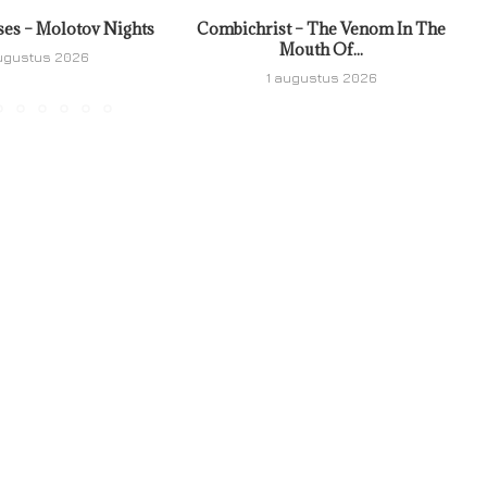
ses – Molotov Nights
Combichrist – The Venom In The
Mouth Of...
ugustus 2026
1 augustus 2026