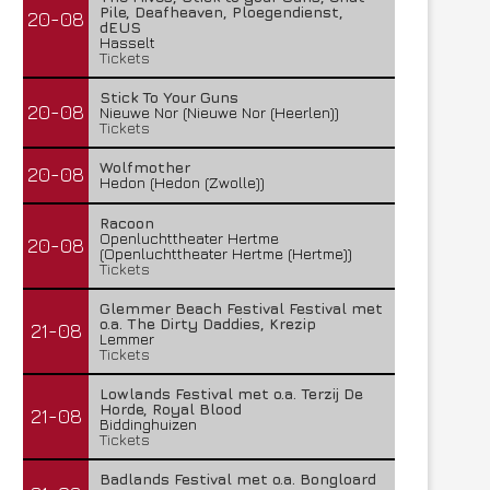
Pile, Deafheaven, Ploegendienst,
20-08
dEUS
Hasselt
Tickets
Stick To Your Guns
20-08
Nieuwe Nor (Nieuwe Nor (Heerlen))
Tickets
Wolfmother
20-08
Hedon (Hedon (Zwolle))
Racoon
Openluchttheater Hertme
20-08
(Openluchttheater Hertme (Hertme))
Tickets
Glemmer Beach Festival Festival met
o.a. The Dirty Daddies, Krezip
21-08
Lemmer
Tickets
Lowlands Festival met o.a. Terzij De
Horde, Royal Blood
21-08
Biddinghuizen
Tickets
Badlands Festival met o.a. Bongloard