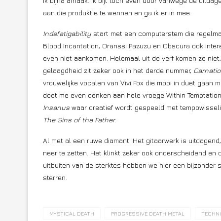
ik bijna afhaak. Ik bijt toch even door vanwege de uitdagen
aan die produktie te wennen en ga ik er in mee.
Indefatigability
start met een computerstem die regelmati
Blood Incantation, Oranssi Pazuzu en Obscura ook inter
even niet aankomen. Helemaal uit de verf komen ze niet
gelaagdheid zit zeker ook in het derde nummer,
Carnati
vrouwelijke vocalen van Vivi Fox die mooi in duet gaan m
doet me even denken aan hele vroege Within Temptation
Insanus
waar creatief wordt gespeeld met tempowisseli
The Sins of the Father
.
Al met al een ruwe diamant. Het gitaarwerk is uitdagend,
neer te zetten. Het klinkt zeker ook onderscheidend en 
uitbuiten van de sterktes hebben we hier een bijzonder 
sterren.
MYSTICAL DEATH
PROGRESSIVE DEATH METAL
TECHNI