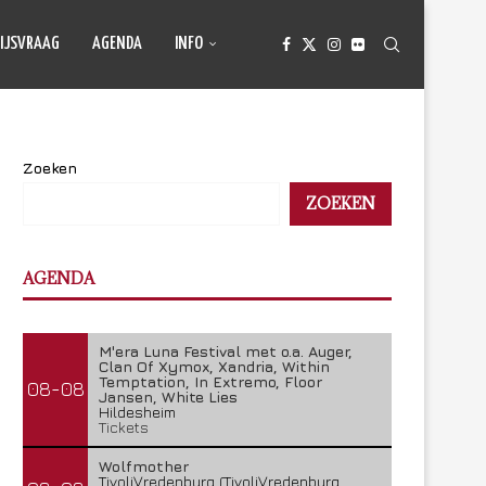
IJSVRAAG
AGENDA
INFO
Zoeken
ZOEKEN
AGENDA
M'era Luna Festival met o.a. Auger,
Clan Of Xymox, Xandria, Within
Temptation, In Extremo, Floor
08-08
Jansen, White Lies
Hildesheim
Tickets
Wolfmother
TivoliVredenburg (TivoliVredenburg