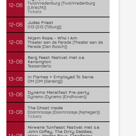
TivoliVredenburg (TivoliVredenburg
12-08
(Utrecht))
Lunatic Soul – Transition II
Boneripper – Radiant In
Tickets
29 juli 2026
27 juli 2026
Judas Priest
12-08
013 (013 (Tilburg))
Ntjam Rosie - Who I Am
12-08
Theater aan de Parade (Theater aan de
Parade (Den Bosch))
Berg Feest Festival met o.a.
13-08
Kensington
Tessenderlo
In Flames + Employed To Serve
13-08
OM (OM (Seraing))
Dynamo Metalfest Pre-party
13-08
Dynamo (Dynamo (Eindhoven))
The Ghost Inside
13-08
Doornroosje (Doornroosje (Nijmegen))
Tickets
Nirwana Tuinfeest Festival met o.a.
John Coffey, The Dirty Daddies,
14-08
Hiqpy, Wodan Boys, Clawfinger