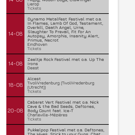
Lierop
Tickets
Dynamo MetalFest Festival met o.a.
In Flames, Lamb Of God, Testament,
Overkill, Death Angel, Urne,
Slaughter To Prevail, Fit For An
14-08
Autopsy, Amorphis, Insanity Alert,
Primus, Necrot
Eindhoven
Tickets
Zeeltje Rock Festival met o.a. Up The
14-08
Irons
Deest
Alcest
TivoliVredenburg (TivoliVredenburg
18-08
(Utrecht))
Tickets
Cabaret Vert Festival met o.a. Nick
Cave & the Bad Seeds, Deftones,
20-08
Body Count feat. Ice-T
Charleville-Mézières
Tickets
Pukkelpop Festival met o.a. Deftones,
The Hives, Stick to your Guns, Chat