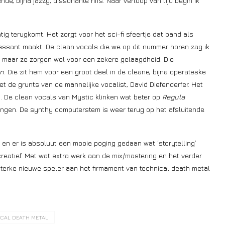
de, bijna jazzy, dissonante riffs. Naar verloop van tijd begin ik
g terugkomt. Het zorgt voor het sci-fi sfeertje dat band als
essant maakt. De clean vocals die we op dit nummer horen zag ik
, maar ze zorgen wel voor een zekere gelaagdheid. Die
on
. Die zit hem voor een groot deel in de cleane, bijna operateske
et de grunts van de mannelijke vocalist, David Diefenderfer. Het
. De clean vocals van Mystic klinken wat beter op
Regula
ngen. De synthy computerstem is weer terug op het afsluitende
 en er is absoluut een mooie poging gedaan wat ‘storytelling’
creatief. Met wat extra werk aan de mix/mastering en het verder
sterke nieuwe speler aan het firmament van technical death metal
CAL DEATH METAL