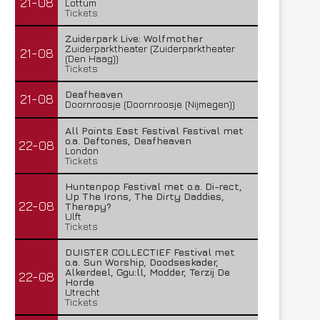
21-08
Lottum
Tickets
Zuiderpark Live: Wolfmother
Zuiderparktheater (Zuiderparktheater
21-08
(Den Haag))
Tickets
Deafheaven
21-08
Doornroosje (Doornroosje (Nijmegen))
All Points East Festival Festival met
o.a. Deftones, Deafheaven
22-08
London
Tickets
Huntenpop Festival met o.a. Di-rect,
Up The Irons, The Dirty Daddies,
22-08
Therapy?
Ulft
Tickets
DUISTER COLLECTIEF Festival met
o.a. Sun Worship, Doodseskader,
Alkerdeel, Ggu:ll, Modder, Terzij De
22-08
Horde
Utrecht
Tickets