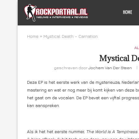
HOME
Home
»
Mystical Death – Carnation
AL
Mystical D
geschreven door
Jochem Van Der Steen
Deze EP is het eerste werk van de mysterieuze, Nederland
mastering en wat er nog meer bij komt kijken van deze 
het gaat om de vocalen. De EP bevat een vijftal progre
kan aanspreken.
Als ik het het eerste nummer,
The World Is A Temptress