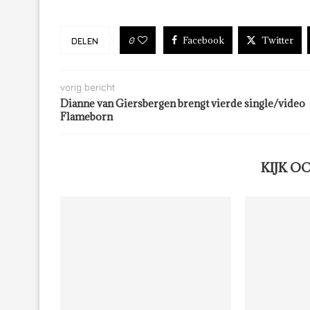
Facebook
Twitter
0
DELEN
vorig bericht
Dianne van Giersbergen brengt vierde single/video
Flameborn
KIJK O