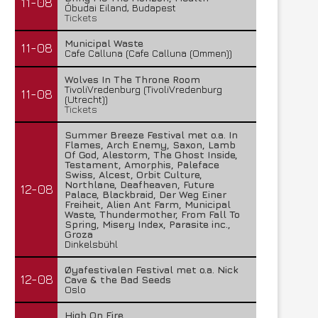
11-08
Óbudai Eiland, Budapest
Tickets
Municipal Waste
11-08
Cafe Calluna (Cafe Calluna (Ommen))
Wolves In The Throne Room
TivoliVredenburg (TivoliVredenburg
11-08
(Utrecht))
Tickets
Summer Breeze Festival met o.a. In
Flames, Arch Enemy, Saxon, Lamb
Of God, Alestorm, The Ghost Inside,
Testament, Amorphis, Paleface
Swiss, Alcest, Orbit Culture,
Northlane, Deafheaven, Future
12-08
Palace, Blackbraid, Der Weg Einer
Freiheit, Alien Ant Farm, Municipal
Waste, Thundermother, From Fall To
Spring, Misery Index, Parasite inc.,
Groza
Dinkelsbühl
Øyafestivalen Festival met o.a. Nick
12-08
Cave & the Bad Seeds
Oslo
High On Fire