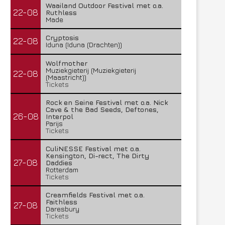
Waailand Outdoor Festival met o.a.
22-08
Ruthless
Made
Cryptosis
22-08
Iduna (Iduna (Drachten))
Wolfmother
Muziekgieterij (Muziekgieterij
22-08
(Maastricht))
Tickets
Rock en Seine Festival met o.a. Nick
Cave & the Bad Seeds, Deftones,
26-08
Interpol
Parijs
Tickets
CuliNESSE Festival met o.a.
Kensington, Di-rect, The Dirty
27-08
Daddies
Rotterdam
Tickets
Creamfields Festival met o.a.
Faithless
27-08
Daresbury
Tickets