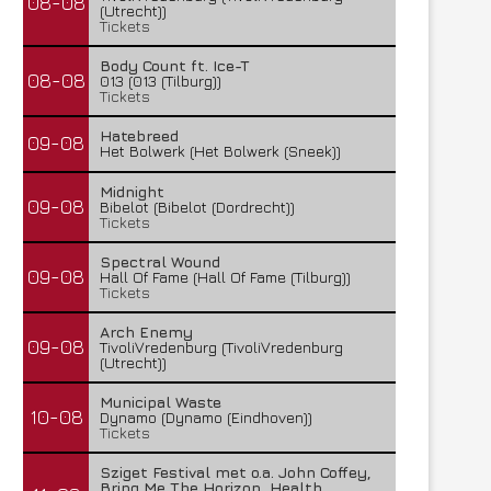
08-08
(Utrecht))
Tickets
Body Count ft. Ice-T
08-08
013 (013 (Tilburg))
Tickets
Hatebreed
09-08
Het Bolwerk (Het Bolwerk (Sneek))
Midnight
09-08
Bibelot (Bibelot (Dordrecht))
Tickets
Spectral Wound
09-08
Hall Of Fame (Hall Of Fame (Tilburg))
Tickets
Arch Enemy
09-08
TivoliVredenburg (TivoliVredenburg
(Utrecht))
Municipal Waste
10-08
Dynamo (Dynamo (Eindhoven))
Tickets
Sziget Festival met o.a. John Coffey,
Bring Me The Horizon, Health