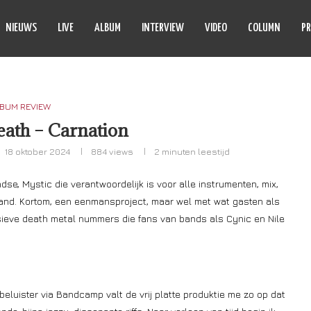
NIEUWS
LIVE
ALBUM
INTERVIEW
VIDEO
COLUMN
PR
BUM REVIEW
eath – Carnation
18 oktober 2024
884
views
2 minuten leestijd
se, Mystic die verantwoordelijk is voor alle instrumenten, mix,
band. Kortom, een eenmansproject, maar wel met wat gasten als
ssieve death metal nummers die fans van bands als Cynic en Nile
beluister via Bandcamp valt de vrij platte produktie me zo op dat